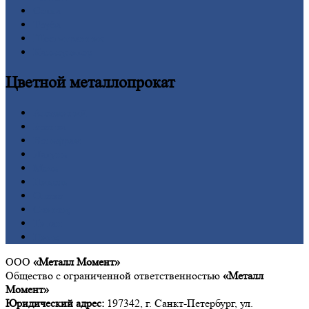
Сетка
Труба
Шестигранник
Калькулятор
Цветной
металлопрокат
Алюминий
Бронза
Вольфрам
Латунь
Медь
Никель
Олово
Свинец
Титан
Цинк
ООО
«Металл Момент»
Общество с ограниченной ответственностью
«Металл
Момент»
Юридический адрес:
197342, г. Санкт-Петербург, ул.