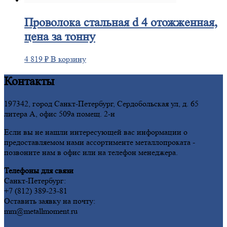
Проволока
стальная d 4 отожженная,
цена за тонну
4 819
₽
В корзину
Контакты
197342, город Санкт-Петербург, Сердобольская ул, д. 65
литера А, офис 509а помещ. 2-н
Если вы не нашли интересующей вас информации о
предоставляемом нами ассортименте металлопроката -
позвоните нам в офис или на телефон менеджера.
Телефоны для связи
Санкт-Петербург:
+7 (812) 389-23-81
Оставить заявку на почту:
mm@metallmoment.ru