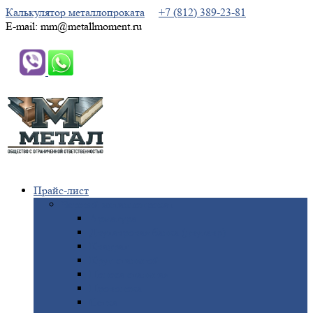
Калькулятор металлопроката
+7 (812) 389-23-81
E-mail: mm@metallmoment.ru
Прайс-лист
Черный
металлопрокат
Арматура
Двутавровая
балка (двутавр)
Квадрат
Круг
стальной
Полоса
стальная
Проволока
Сетка