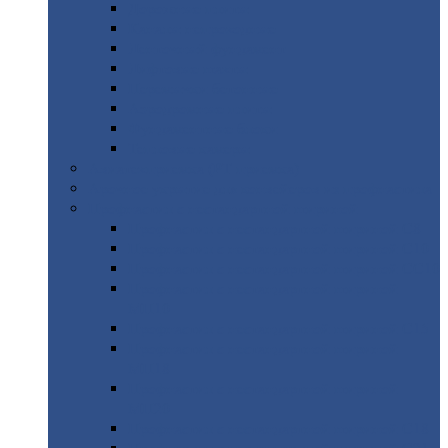
Дорожные
плиты
Каналы
непроходные
Ленточный
фундамент
Лифтовые
шахты
Перемычки
бетонные
Аэродромные
плиты
Фундаментные
блоки
Тепловые
камеры
Авиатехприемка
(РТ приемка)
Арочное
укрытие для конвейеров из профнастила
Профнастил
с нестандартной шириной
Профнастил
с нестандартной шириной С8
Профнастил
с нестандартной шириной С10
Профнастил
с нестандартной шириной СС10
Профнастил
с нестандартной шириной
МП10
Профнастил
с нестандартной шириной С15
Профнастил
с нестандартной шириной
МП18
Профнастил
с нестандартной шириной
МП20
Профнастил
с нестандартной шириной С18