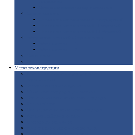
покрытием
Доборные
элементы оцинкованные
Евроштакетник
Штакетник
металлический полукруглый
Штакетник
металлический П-образный
Штакетник
металлический М-образный
Забор
металлический «Еврожалюзи»
Забор
жалюзи — Z
Забор
жалюзи — S
Сантехника
Рельсы
Металлоконструкции
Рамные
конструкции для дорожного
строительства
Быстровозводимые
здания
Металлоконструкции
для мостов
Технологические
металлоконструкции
Козловой
кран
Нестандартные
металлоконструкции
Решетки,
заборы и ограды
Прожекторные
мачты
Изготовление
лестниц из металла
Открытые
крановые эстакады