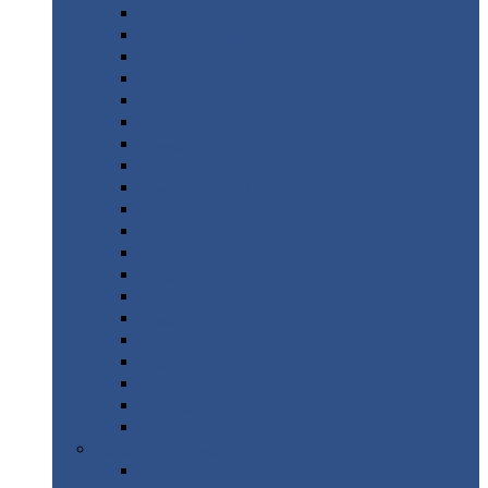
Монтеррей
Супермонтеррей
Макси
Экоррей
Монтекристо
Монтерроса
Трамонтана
Квинта
плюс
Квинта
плюс 3D
Квинта
уно
Монкатта
Классик
Классик
плюс
Ламонтерра
Ламонтерра
X
Ламонтерра
XL
Модерн
Камея
Квадро
Кредо
Доборные
элементы
Доборные
элементы с полимерным