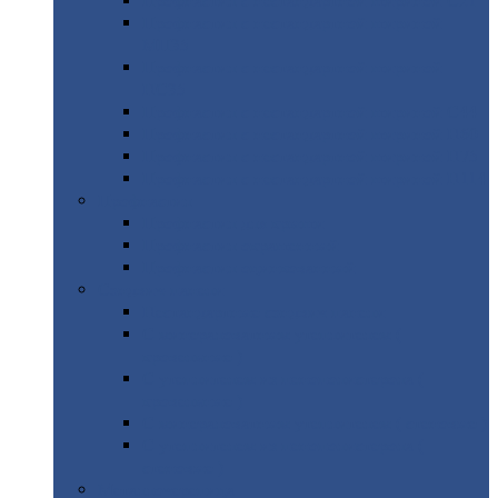
Профнастил
с нестандартной шириной С21
Профнастил
с нестандартной шириной
МП35
Профнастил
с нестандартной шириной
НС35
Профнастил
с нестандартной шириной С44
Профнастил
с нестандартной шириной Н60
Профнастил
с нестандартной шириной Н75
Профнастил
с нестандартной шириной Н114
Профнастил
Профнастил
для крыши
Профнастил
окрашенный
Профнастил
оцинкованный
Сэндвич-панели
Нестандартные
сэндвич панели
С
минераловатным утеплителем (
кровельные )
С
утеплителем из пенополистерола (
кровельные )
С
минераловатным утеплителем ( стеновые )
С
утеплителем из пенополистерола (
стеновые )
Металлочерепица