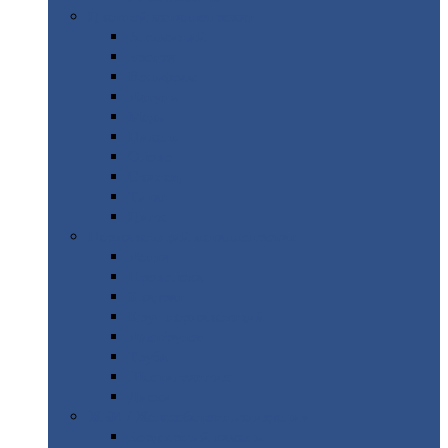
Цветной
металлопрокат
Алюминий
Бронза
Вольфрам
Латунь
Медь
Никель
Олово
Свинец
Титан
Цинк
Нержавеющий
металлопрокат
Лента
Проволока
Квадрат
Круг
нержавеющий
Лист/рулон
Труба
Шестигранник
Диски
ЖБИ
/ Железобетонные изделия
Бордюрный
камень