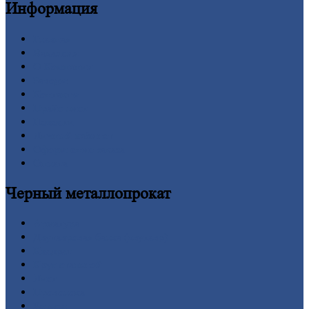
Информация
Главная
Вакансии
О
Компании
Заводы
Контакты
Прайс-лист
Новости
Личный
кабинет
Оформление
заказа
Оплата
Черный
металлопрокат
Арматура
Двутавровая
балка (двутавр)
Квадрат
Круг
стальной
Лист
Проволока
Рельсы