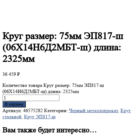
Круг
размер: 75мм ЭП817-ш
(06Х14Н6Д2МБТ-ш) длина:
2325мм
36 459
₽
Количество товара Круг размер: 75мм ЭП817-ш
(06Х14Н6Д2МБТ-ш) длина: 2325мм
В корзину
Артикул:
46575282
Категории:
Черный металлопрокат
,
Круг
стальной
,
Круг ЭП817-ш
Вам также будет интересно…