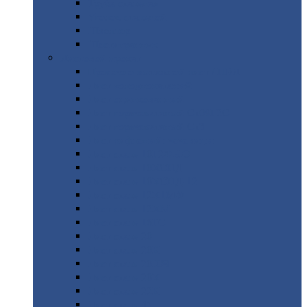
Труба
стальная
Уголок
стальной
Швеллер
Шестигранник
Листовой
прокат
Просечно-вытяжной
лист / ПВЛ
Лист
холоднокатаный
Лист
оцинкованный
Лист
горячекатаный Ст09Г2С
Лист
горячекатаный Ст3
Лист
рифленый: чечевицы
Лист
сталь 10Г2ФБЮ
Лист
сталь 10ХСНД
Лист
сталь 10ХСНД-12
Лист
сталь 12Х1МФ
Лист
сталь 12ХМ
Лист
сталь 16ГС
Лист
сталь 20
Лист
сталь 20К
Лист
сталь 20ЮЧ
Лист
сталь 20Х
Лист
сталь 22К
Лист
сталь 45