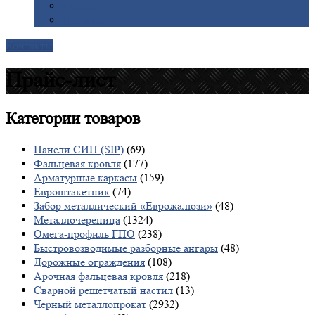
Галерея
Доставка
Контакты
Прайс-лист
Категории
товаров
Панели СИП (SIP)
(69)
Фальцевая кровля
(177)
Арматурные каркасы
(159)
Евроштакетник
(74)
Забор металлический «Еврожалюзи»
(48)
Металлочерепица
(1324)
Омега-профиль ГПО
(238)
Быстровозводимые разборные ангары
(48)
Дорожные ограждения
(108)
Арочная фальцевая кровля
(218)
Сварной решетчатый настил
(13)
Черный металлопрокат
(2932)