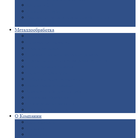
Опоры
ЛЭП
Дымовые
трубы
Закладные
детали для железобетонных
конструкций
Металлообработка
Анодировка
Горячее
цинкование
Лазерная
резка
Правка
плоского металлопроката
Продольно-поперечная
резка рулонов
Порошковая
покраска
Размотка
арматуры
Рубка
металла гильотиной
Резка
газом и плазмой
Сварочно-сборочные
работы
Токарная
обработка
Фрезерование
металла
Шлифовка
металла
О
Компании
Сертификаты
Новости
Вакансии