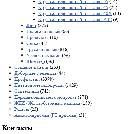
Круг калиброванный h11 сталь 35
(14)
Круг калиброванный h11 сталь 45
(22)
Круг калиброванный h11 сталь 40X
(13)
Круг калиброванный h11 сталь А12
(9)
Лист
(275)
Полоса стальная
(60)
Проволока
(10)
Сетка
(42)
Труба стальная
(836)
Уголок стальной
(59)
Швеллер
(36)
Сэндвич-панели
(263)
Доборные элементы
(84)
Профнастил
(3398)
Цветной металлопрокат
(1429)
Сантехника
(742)
Нержавеющий металлопрокат
(871)
ЖБИ / Железобетонные изделия
(159)
Рельсы
(23)
Авиатехприемка (РТ приемка)
(31)
Контакты