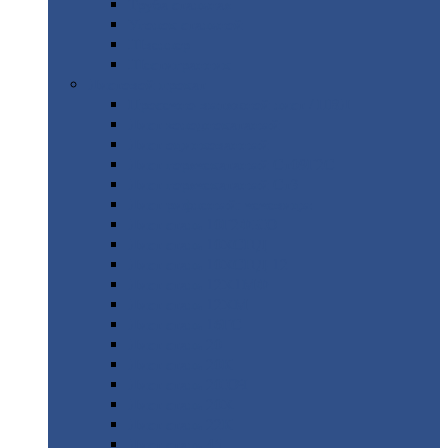
Труба
стальная
Уголок
стальной
Швеллер
Шестигранник
Листовой
прокат
Просечно-вытяжной
лист / ПВЛ
Лист
холоднокатаный
Лист
оцинкованный
Лист
горячекатаный Ст09Г2С
Лист
горячекатаный Ст3
Лист
рифленый: чечевицы
Лист
сталь 10Г2ФБЮ
Лист
сталь 10ХСНД
Лист
сталь 10ХСНД-12
Лист
сталь 12Х1МФ
Лист
сталь 12ХМ
Лист
сталь 16ГС
Лист
сталь 20
Лист
сталь 20К
Лист
сталь 20ЮЧ
Лист
сталь 20Х
Лист
сталь 22К
Лист
сталь 45