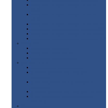
Профнастил
с нестандартной шириной С21
Профнастил
с нестандартной шириной
МП35
Профнастил
с нестандартной шириной
НС35
Профнастил
с нестандартной шириной С44
Профнастил
с нестандартной шириной Н60
Профнастил
с нестандартной шириной Н75
Профнастил
с нестандартной шириной Н114
Профнастил
Профнастил
для крыши
Профнастил
окрашенный
Профнастил
оцинкованный
Сэндвич-панели
Нестандартные
сэндвич панели
С
минераловатным утеплителем (
кровельные )
С
утеплителем из пенополистерола (
кровельные )
С
минераловатным утеплителем ( стеновые )
С
утеплителем из пенополистерола (
стеновые )
Металлочерепица