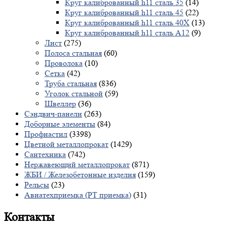
Круг калиброванный h11 сталь 35
(14)
Круг калиброванный h11 сталь 45
(22)
Круг калиброванный h11 сталь 40X
(13)
Круг калиброванный h11 сталь А12
(9)
Лист
(275)
Полоса стальная
(60)
Проволока
(10)
Сетка
(42)
Труба стальная
(836)
Уголок стальной
(59)
Швеллер
(36)
Сэндвич-панели
(263)
Доборные элементы
(84)
Профнастил
(3398)
Цветной металлопрокат
(1429)
Сантехника
(742)
Нержавеющий металлопрокат
(871)
ЖБИ / Железобетонные изделия
(159)
Рельсы
(23)
Авиатехприемка (РТ приемка)
(31)
Контакты