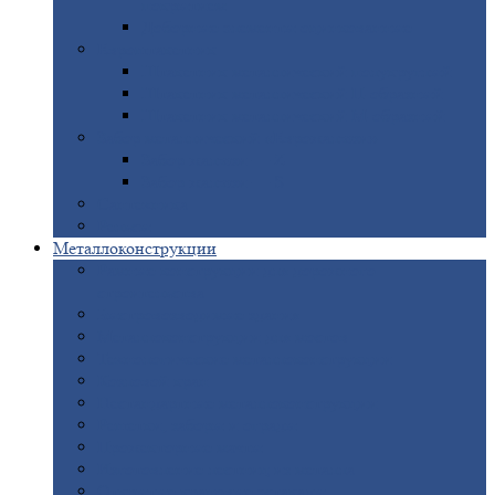
покрытием
Доборные
элементы оцинкованные
Евроштакетник
Штакетник
металлический полукруглый
Штакетник
металлический П-образный
Штакетник
металлический М-образный
Забор
металлический «Еврожалюзи»
Забор
жалюзи — Z
Забор
жалюзи — S
Сантехника
Рельсы
Металлоконструкции
Рамные
конструкции для дорожного
строительства
Быстровозводимые
здания
Металлоконструкции
для мостов
Технологические
металлоконструкции
Козловой
кран
Нестандартные
металлоконструкции
Решетки,
заборы и ограды
Прожекторные
мачты
Изготовление
лестниц из металла
Открытые
крановые эстакады