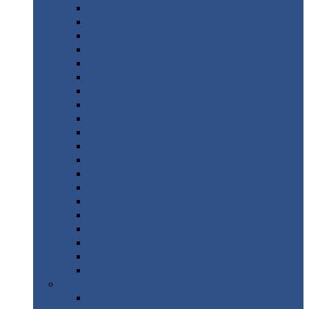
Монтеррей
Супермонтеррей
Макси
Экоррей
Монтекристо
Монтерроса
Трамонтана
Квинта
плюс
Квинта
плюс 3D
Квинта
уно
Монкатта
Классик
Классик
плюс
Ламонтерра
Ламонтерра
X
Ламонтерра
XL
Модерн
Камея
Квадро
Кредо
Доборные
элементы
Доборные
элементы с полимерным