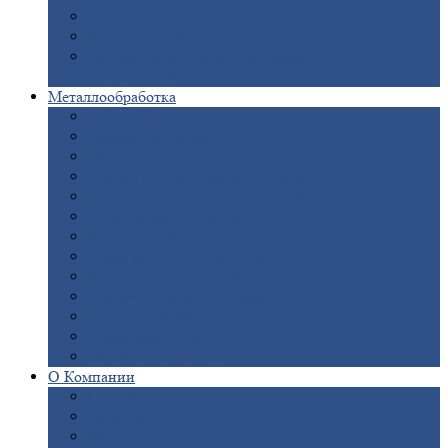
Опоры
ЛЭП
Дымовые
трубы
Закладные
детали для железобетонных
конструкций
Металлообработка
Анодировка
Горячее
цинкование
Лазерная
резка
Правка
плоского металлопроката
Продольно-поперечная
резка рулонов
Порошковая
покраска
Размотка
арматуры
Рубка
металла гильотиной
Резка
газом и плазмой
Сварочно-сборочные
работы
Токарная
обработка
Фрезерование
металла
Шлифовка
металла
О
Компании
Сертификаты
Новости
Вакансии