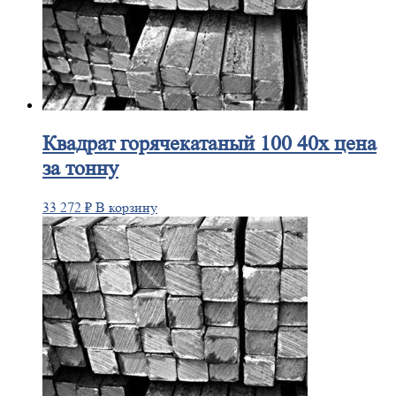
Квадрат
горячекатаный 100 40х цена
за тонну
33 272
₽
В корзину