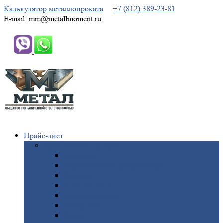
Калькулятор металлопроката
+7 (812) 389-23-81
E-mail: mm@metallmoment.ru
Прайс-лист
Черный
металлопрокат
Арматура
Двутавровая
балка (двутавр)
Квадрат
Круг
стальной
Полоса
стальная
Проволока
Сетка