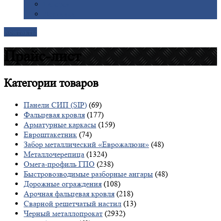
Галерея
Доставка
Контакты
Прайс-лист
Категории
товаров
Панели СИП (SIP)
(69)
Фальцевая кровля
(177)
Арматурные каркасы
(159)
Евроштакетник
(74)
Забор металлический «Еврожалюзи»
(48)
Металлочерепица
(1324)
Омега-профиль ГПО
(238)
Быстровозводимые разборные ангары
(48)
Дорожные ограждения
(108)
Арочная фальцевая кровля
(218)
Сварной решетчатый настил
(13)
Черный металлопрокат
(2932)