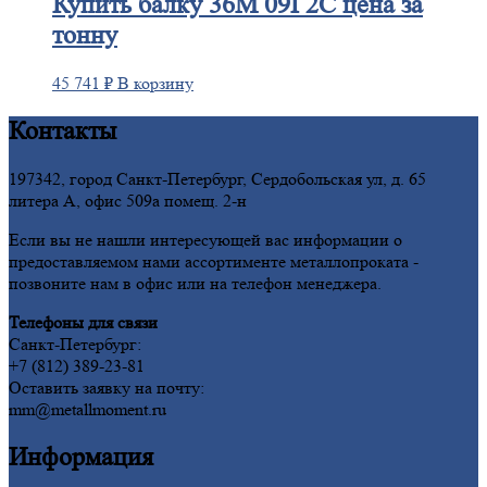
Купить
балку 36М 09Г2С цена за
тонну
45 741
₽
В корзину
Контакты
197342, город Санкт-Петербург, Сердобольская ул, д. 65
литера А, офис 509а помещ. 2-н
Если вы не нашли интересующей вас информации о
предоставляемом нами ассортименте металлопроката -
позвоните нам в офис или на телефон менеджера.
Телефоны для связи
Санкт-Петербург:
+7 (812) 389-23-81
Оставить заявку на почту:
mm@metallmoment.ru
Информация