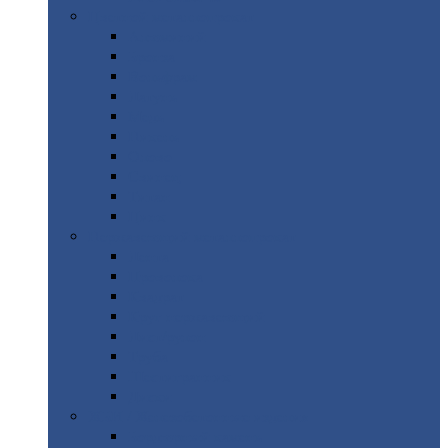
Цветной
металлопрокат
Алюминий
Бронза
Вольфрам
Латунь
Медь
Никель
Олово
Свинец
Титан
Цинк
Нержавеющий
металлопрокат
Лента
Проволока
Квадрат
Круг
нержавеющий
Лист/рулон
Труба
Шестигранник
Диски
ЖБИ
/ Железобетонные изделия
Бордюрный
камень