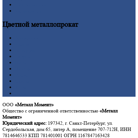
Шестигранник
Калькулятор
Цветной
металлопрокат
Алюминий
Бронза
Вольфрам
Латунь
Медь
Никель
Олово
Свинец
Титан
Цинк
ООО
«Металл Момент»
Общество с ограниченной ответственностью
«Металл
Момент»
Юридический адрес:
197342, г. Санкт-Петербург, ул.
Сердобольская, дом 65, литер А, помещение 707-712Н, ИНН
7814646533 КПП 781401001 ОГРН 1167847163428