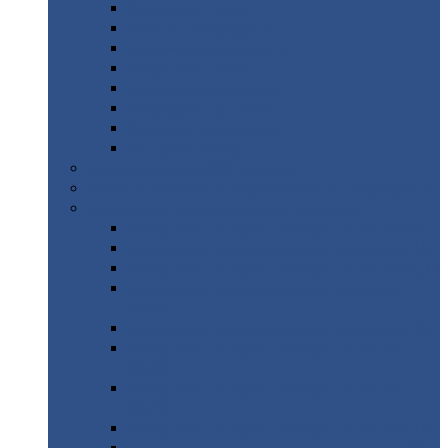
Дорожные
плиты
Каналы
непроходные
Ленточный
фундамент
Лифтовые
шахты
Перемычки
бетонные
Аэродромные
плиты
Фундаментные
блоки
Тепловые
камеры
Авиатехприемка
(РТ приемка)
Арочное
укрытие для конвейеров из профнастила
Профнастил
с нестандартной шириной
Профнастил
с нестандартной шириной С8
Профнастил
с нестандартной шириной С10
Профнастил
с нестандартной шириной СС10
Профнастил
с нестандартной шириной
МП10
Профнастил
с нестандартной шириной С15
Профнастил
с нестандартной шириной
МП18
Профнастил
с нестандартной шириной
МП20
Профнастил
с нестандартной шириной С18