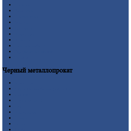
Главная
Вакансии
О
Компании
Заводы
Контакты
Прайс-лист
Новости
Личный
кабинет
Оформление
заказа
Оплата
Черный
металлопрокат
Арматура
Двутавровая
балка (двутавр)
Квадрат
Круг
стальной
Лист
Проволока
Рельсы
Сетка
Труба