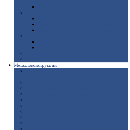
покрытием
Доборные
элементы оцинкованные
Евроштакетник
Штакетник
металлический полукруглый
Штакетник
металлический П-образный
Штакетник
металлический М-образный
Забор
металлический «Еврожалюзи»
Забор
жалюзи — Z
Забор
жалюзи — S
Сантехника
Рельсы
Металлоконструкции
Рамные
конструкции для дорожного
строительства
Быстровозводимые
здания
Металлоконструкции
для мостов
Технологические
металлоконструкции
Козловой
кран
Нестандартные
металлоконструкции
Решетки,
заборы и ограды
Прожекторные
мачты
Изготовление
лестниц из металла
Открытые
крановые эстакады