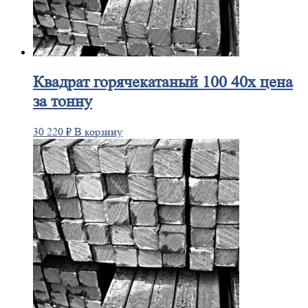
Квадрат
горячекатаный 100 40х цена
за тонну
30 220
₽
В корзину