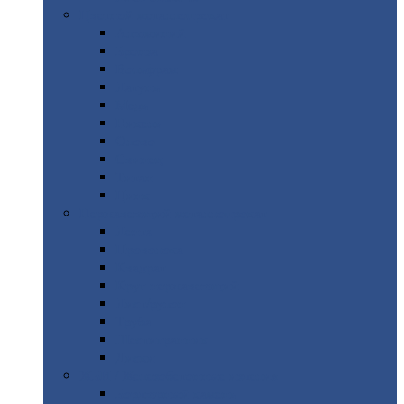
Цветной
металлопрокат
Алюминий
Бронза
Вольфрам
Латунь
Медь
Никель
Олово
Свинец
Титан
Цинк
Нержавеющий
металлопрокат
Лента
Проволока
Квадрат
Круг
нержавеющий
Лист/рулон
Труба
Шестигранник
Диски
ЖБИ
/ Железобетонные изделия
Бордюрный
камень