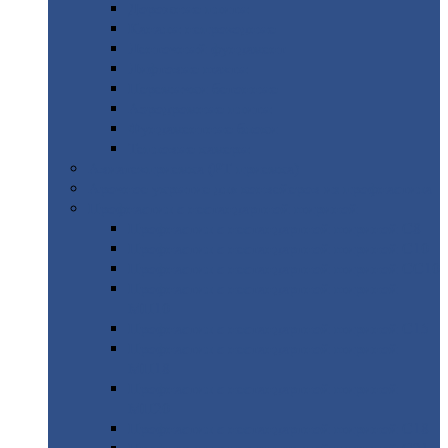
Дорожные
плиты
Каналы
непроходные
Ленточный
фундамент
Лифтовые
шахты
Перемычки
бетонные
Аэродромные
плиты
Фундаментные
блоки
Тепловые
камеры
Авиатехприемка
(РТ приемка)
Арочное
укрытие для конвейеров из профнастила
Профнастил
с нестандартной шириной
Профнастил
с нестандартной шириной С8
Профнастил
с нестандартной шириной С10
Профнастил
с нестандартной шириной СС10
Профнастил
с нестандартной шириной
МП10
Профнастил
с нестандартной шириной С15
Профнастил
с нестандартной шириной
МП18
Профнастил
с нестандартной шириной
МП20
Профнастил
с нестандартной шириной С18