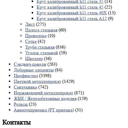
Круг калиброванный h11 сталь 35
(14)
Круг калиброванный h11 сталь 45
(22)
Круг калиброванный h11 сталь 40X
(13)
Круг калиброванный h11 сталь А12
(9)
Лист
(275)
Полоса стальная
(60)
Проволока
(10)
Сетка
(42)
Труба стальная
(836)
Уголок стальной
(59)
Швеллер
(36)
Сэндвич-панели
(263)
Доборные элементы
(84)
Профнастил
(3398)
Цветной металлопрокат
(1429)
Сантехника
(742)
Нержавеющий металлопрокат
(871)
ЖБИ / Железобетонные изделия
(159)
Рельсы
(23)
Авиатехприемка (РТ приемка)
(31)
Контакты