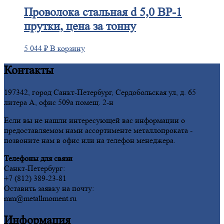
Проволока
стальная d 5,0 ВР-1
прутки, цена за тонну
5 044
₽
В корзину
Контакты
197342, город Санкт-Петербург, Сердобольская ул, д. 65
литера А, офис 509а помещ. 2-н
Если вы не нашли интересующей вас информации о
предоставляемом нами ассортименте металлопроката -
позвоните нам в офис или на телефон менеджера.
Телефоны для связи
Санкт-Петербург:
+7 (812) 389-23-81
Оставить заявку на почту:
mm@metallmoment.ru
Информация