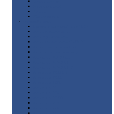
Труба
стальная
Уголок
стальной
Швеллер
Шестигранник
Листовой
прокат
Просечно-вытяжной
лист / ПВЛ
Лист
холоднокатаный
Лист
оцинкованный
Лист
горячекатаный Ст09Г2С
Лист
горячекатаный Ст3
Лист
рифленый: чечевицы
Лист
сталь 10Г2ФБЮ
Лист
сталь 10ХСНД
Лист
сталь 10ХСНД-12
Лист
сталь 12Х1МФ
Лист
сталь 12ХМ
Лист
сталь 16ГС
Лист
сталь 20
Лист
сталь 20К
Лист
сталь 20ЮЧ
Лист
сталь 20Х
Лист
сталь 22К
Лист
сталь 45