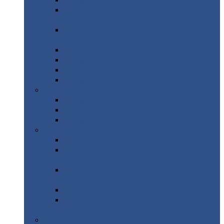
Профнастил
с нестандартной шириной С21
Профнастил
с нестандартной шириной
МП35
Профнастил
с нестандартной шириной
НС35
Профнастил
с нестандартной шириной С44
Профнастил
с нестандартной шириной Н60
Профнастил
с нестандартной шириной Н75
Профнастил
с нестандартной шириной Н114
Профнастил
Профнастил
для крыши
Профнастил
окрашенный
Профнастил
оцинкованный
Сэндвич-панели
Нестандартные
сэндвич панели
С
минераловатным утеплителем (
кровельные )
С
утеплителем из пенополистерола (
кровельные )
С
минераловатным утеплителем ( стеновые )
С
утеплителем из пенополистерола (
стеновые )
Металлочерепица