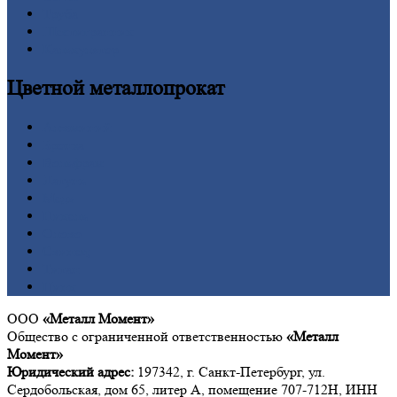
Труба
Шестигранник
Калькулятор
Цветной
металлопрокат
Алюминий
Бронза
Вольфрам
Латунь
Медь
Никель
Олово
Свинец
Титан
Цинк
ООО
«Металл Момент»
Общество с ограниченной ответственностью
«Металл
Момент»
Юридический адрес:
197342, г. Санкт-Петербург, ул.
Сердобольская, дом 65, литер А, помещение 707-712Н, ИНН