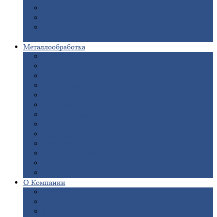
Опоры
ЛЭП
Дымовые
трубы
Закладные
детали для железобетонных
конструкций
Металлообработка
Анодировка
Горячее
цинкование
Лазерная
резка
Правка
плоского металлопроката
Продольно-поперечная
резка рулонов
Порошковая
покраска
Размотка
арматуры
Рубка
металла гильотиной
Резка
газом и плазмой
Сварочно-сборочные
работы
Токарная
обработка
Фрезерование
металла
Шлифовка
металла
О
Компании
Сертификаты
Новости
Вакансии