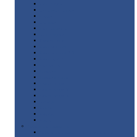
Монтеррей
Супермонтеррей
Макси
Экоррей
Монтекристо
Монтерроса
Трамонтана
Квинта
плюс
Квинта
плюс 3D
Квинта
уно
Монкатта
Классик
Классик
плюс
Ламонтерра
Ламонтерра
X
Ламонтерра
XL
Модерн
Камея
Квадро
Кредо
Доборные
элементы
Доборные
элементы с полимерным