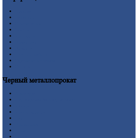
Главная
Вакансии
О
Компании
Заводы
Контакты
Прайс-лист
Новости
Личный
кабинет
Оформление
заказа
Оплата
Черный
металлопрокат
Арматура
Двутавровая
балка (двутавр)
Квадрат
Круг
стальной
Лист
Проволока
Рельсы
Сетка