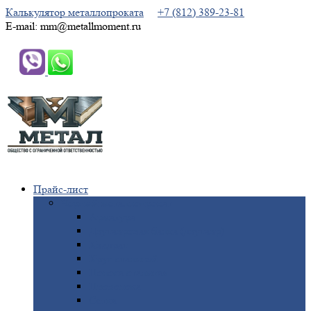
Калькулятор металлопроката
+7 (812) 389-23-81
E-mail: mm@metallmoment.ru
Прайс-лист
Черный
металлопрокат
Арматура
Двутавровая
балка (двутавр)
Квадрат
Круг
стальной
Полоса
стальная
Проволока
Сетка