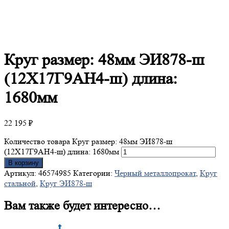
Круг
размер: 48мм ЭИ878-ш
(12Х17Г9АН4-ш) длина:
1680мм
22 195
₽
Количество товара Круг размер: 48мм ЭИ878-ш
(12Х17Г9АН4-ш) длина: 1680мм
В корзину
Артикул:
46574985
Категории:
Черный металлопрокат
,
Круг
стальной
,
Круг ЭИ878-ш
Вам также будет интересно…