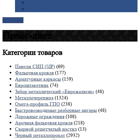
Галерея
Доставка
Контакты
Прайс-лист
Категории
товаров
Панели СИП (SIP)
(69)
Фальцевая кровля
(177)
Арматурные каркасы
(159)
Евроштакетник
(74)
Забор металлический «Еврожалюзи»
(48)
Металлочерепица
(1324)
Омега-профиль ГПО
(238)
Быстровозводимые разборные ангары
(48)
Дорожные ограждения
(108)
Арочная фальцевая кровля
(218)
Сварной решетчатый настил
(13)
Черный металлопрокат
(2932)