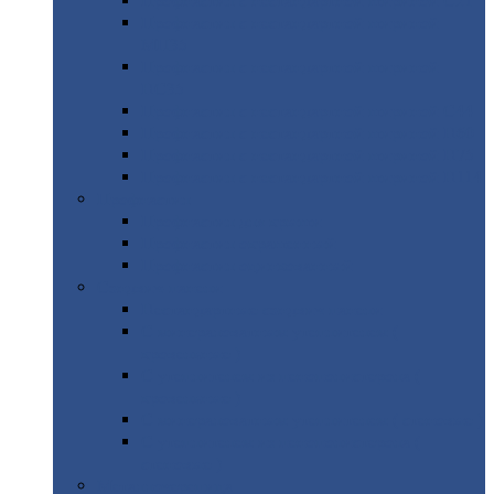
Профнастил
с нестандартной шириной С21
Профнастил
с нестандартной шириной
МП35
Профнастил
с нестандартной шириной
НС35
Профнастил
с нестандартной шириной С44
Профнастил
с нестандартной шириной Н60
Профнастил
с нестандартной шириной Н75
Профнастил
с нестандартной шириной Н114
Профнастил
Профнастил
для крыши
Профнастил
окрашенный
Профнастил
оцинкованный
Сэндвич-панели
Нестандартные
сэндвич панели
С
минераловатным утеплителем (
кровельные )
С
утеплителем из пенополистерола (
кровельные )
С
минераловатным утеплителем ( стеновые )
С
утеплителем из пенополистерола (
стеновые )
Металлочерепица