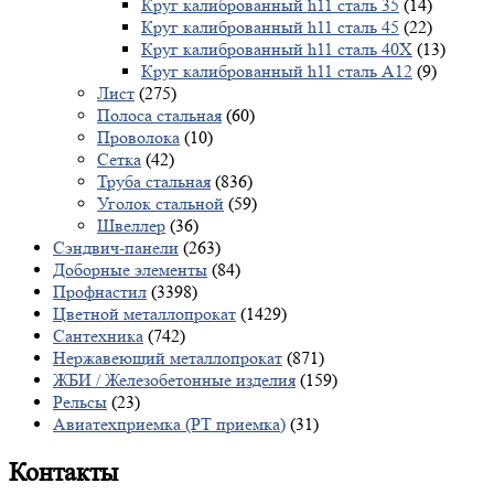
Круг калиброванный h11 сталь 35
(14)
Круг калиброванный h11 сталь 45
(22)
Круг калиброванный h11 сталь 40X
(13)
Круг калиброванный h11 сталь А12
(9)
Лист
(275)
Полоса стальная
(60)
Проволока
(10)
Сетка
(42)
Труба стальная
(836)
Уголок стальной
(59)
Швеллер
(36)
Сэндвич-панели
(263)
Доборные элементы
(84)
Профнастил
(3398)
Цветной металлопрокат
(1429)
Сантехника
(742)
Нержавеющий металлопрокат
(871)
ЖБИ / Железобетонные изделия
(159)
Рельсы
(23)
Авиатехприемка (РТ приемка)
(31)
Контакты