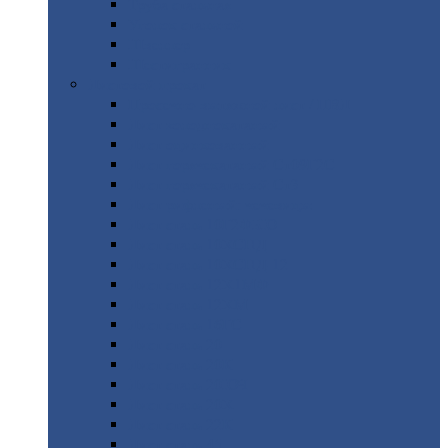
Труба
стальная
Уголок
стальной
Швеллер
Шестигранник
Листовой
прокат
Просечно-вытяжной
лист / ПВЛ
Лист
холоднокатаный
Лист
оцинкованный
Лист
горячекатаный Ст09Г2С
Лист
горячекатаный Ст3
Лист
рифленый: чечевицы
Лист
сталь 10Г2ФБЮ
Лист
сталь 10ХСНД
Лист
сталь 10ХСНД-12
Лист
сталь 12Х1МФ
Лист
сталь 12ХМ
Лист
сталь 16ГС
Лист
сталь 20
Лист
сталь 20К
Лист
сталь 20ЮЧ
Лист
сталь 20Х
Лист
сталь 22К
Лист
сталь 45