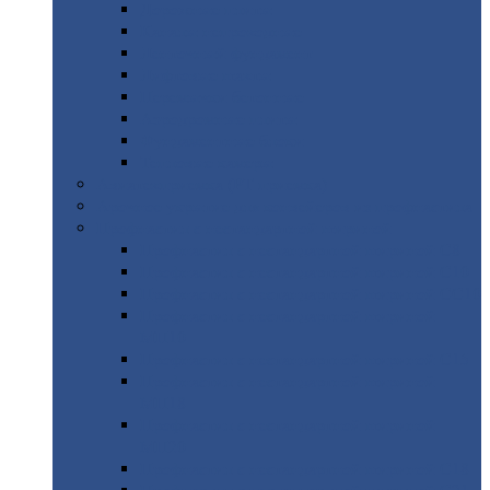
Дорожные
плиты
Каналы
непроходные
Ленточный
фундамент
Лифтовые
шахты
Перемычки
бетонные
Аэродромные
плиты
Фундаментные
блоки
Тепловые
камеры
Авиатехприемка
(РТ приемка)
Арочное
укрытие для конвейеров из профнастила
Профнастил
с нестандартной шириной
Профнастил
с нестандартной шириной С8
Профнастил
с нестандартной шириной С10
Профнастил
с нестандартной шириной СС10
Профнастил
с нестандартной шириной
МП10
Профнастил
с нестандартной шириной С15
Профнастил
с нестандартной шириной
МП18
Профнастил
с нестандартной шириной
МП20
Профнастил
с нестандартной шириной С18