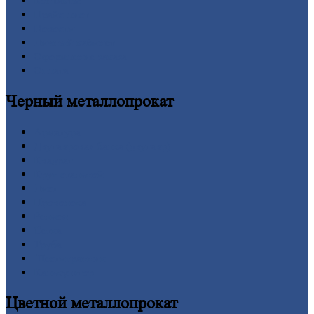
Контакты
Прайс-лист
Новости
Личный
кабинет
Оформление
заказа
Оплата
Черный
металлопрокат
Арматура
Двутавровая
балка (двутавр)
Квадрат
Круг
стальной
Лист
Проволока
Рельсы
Сетка
Труба
Шестигранник
Калькулятор
Цветной
металлопрокат