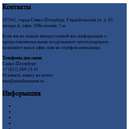
Контакты
197342, город Санкт-Петербург, Сердобольская ул, д. 65
литера А, офис 509а помещ. 2-н
Если вы не нашли интересующей вас информации о
предоставляемом нами ассортименте металлопроката -
позвоните нам в офис или на телефон менеджера.
Телефоны для связи
Санкт-Петербург:
+7 (812) 389-23-81
Оставить заявку на почту:
mm@metallmoment.ru
Информация
Главная
Вакансии
О
Компании
Заводы