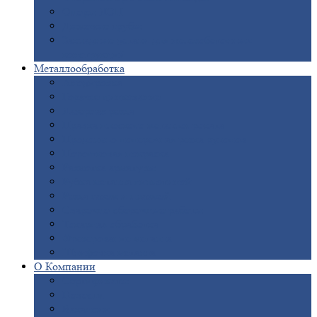
Опоры
ЛЭП
Дымовые
трубы
Закладные
детали для железобетонных
конструкций
Металлообработка
Анодировка
Горячее
цинкование
Лазерная
резка
Правка
плоского металлопроката
Продольно-поперечная
резка рулонов
Порошковая
покраска
Размотка
арматуры
Рубка
металла гильотиной
Резка
газом и плазмой
Сварочно-сборочные
работы
Токарная
обработка
Фрезерование
металла
Шлифовка
металла
О
Компании
Сертификаты
Новости
Вакансии