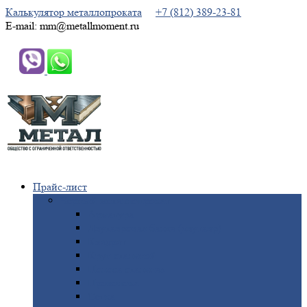
Калькулятор металлопроката
+7 (812) 389-23-81
E-mail: mm@metallmoment.ru
Прайс-лист
Черный
металлопрокат
Арматура
Двутавровая
балка (двутавр)
Квадрат
Круг
стальной
Полоса
стальная
Проволока
Сетка