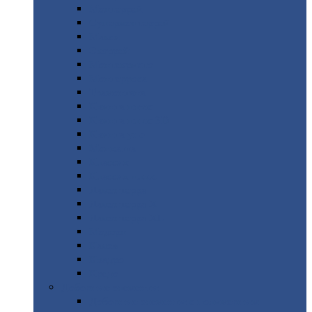
Монтеррей
Супермонтеррей
Макси
Экоррей
Монтекристо
Монтерроса
Трамонтана
Квинта
плюс
Квинта
плюс 3D
Квинта
уно
Монкатта
Классик
Классик
плюс
Ламонтерра
Ламонтерра
X
Ламонтерра
XL
Модерн
Камея
Квадро
Кредо
Доборные
элементы
Доборные
элементы с полимерным