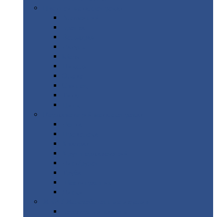
Цветной
металлопрокат
Алюминий
Бронза
Вольфрам
Латунь
Медь
Никель
Олово
Свинец
Титан
Цинк
Нержавеющий
металлопрокат
Лента
Проволока
Квадрат
Круг
нержавеющий
Лист/рулон
Труба
Шестигранник
Диски
ЖБИ
/ Железобетонные изделия
Бордюрный
камень