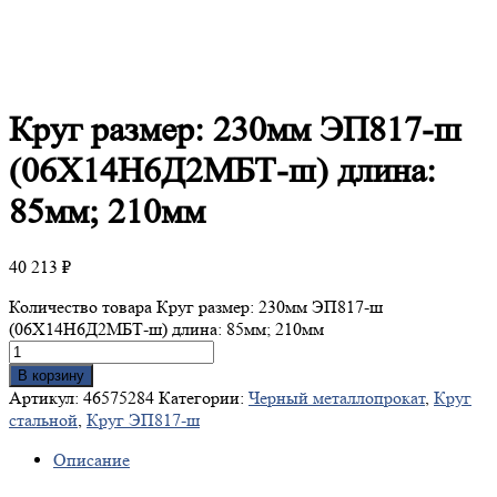
Круг
размер: 230мм ЭП817-ш
(06Х14Н6Д2МБТ-ш) длина:
85мм; 210мм
40 213
₽
Количество товара Круг размер: 230мм ЭП817-ш
(06Х14Н6Д2МБТ-ш) длина: 85мм; 210мм
В корзину
Артикул:
46575284
Категории:
Черный металлопрокат
,
Круг
стальной
,
Круг ЭП817-ш
Описание