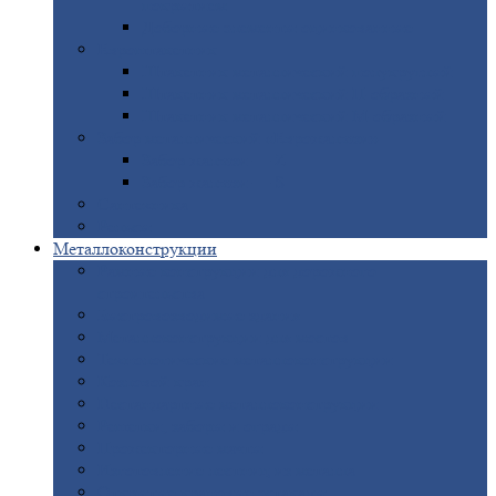
покрытием
Доборные
элементы оцинкованные
Евроштакетник
Штакетник
металлический полукруглый
Штакетник
металлический П-образный
Штакетник
металлический М-образный
Забор
металлический «Еврожалюзи»
Забор
жалюзи — Z
Забор
жалюзи — S
Сантехника
Рельсы
Металлоконструкции
Рамные
конструкции для дорожного
строительства
Быстровозводимые
здания
Металлоконструкции
для мостов
Технологические
металлоконструкции
Козловой
кран
Нестандартные
металлоконструкции
Решетки,
заборы и ограды
Прожекторные
мачты
Изготовление
лестниц из металла
Открытые
крановые эстакады