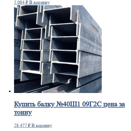
5 084
₽
В корзину
Купить
балку №40Ш1 09Г2С цена за
тонну
28 477
₽
В корзину