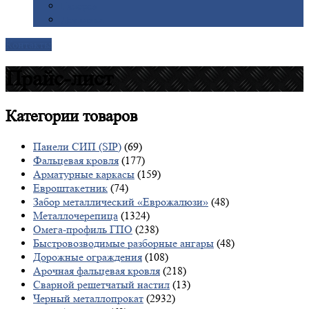
Галерея
Доставка
Контакты
Прайс-лист
Категории
товаров
Панели СИП (SIP)
(69)
Фальцевая кровля
(177)
Арматурные каркасы
(159)
Евроштакетник
(74)
Забор металлический «Еврожалюзи»
(48)
Металлочерепица
(1324)
Омега-профиль ГПО
(238)
Быстровозводимые разборные ангары
(48)
Дорожные ограждения
(108)
Арочная фальцевая кровля
(218)
Сварной решетчатый настил
(13)
Черный металлопрокат
(2932)