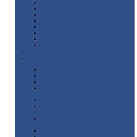
Дорожные
плиты
Каналы
непроходные
Ленточный
фундамент
Лифтовые
шахты
Перемычки
бетонные
Аэродромные
плиты
Фундаментные
блоки
Тепловые
камеры
Авиатехприемка
(РТ приемка)
Арочное
укрытие для конвейеров из профнастила
Профнастил
с нестандартной шириной
Профнастил
с нестандартной шириной С8
Профнастил
с нестандартной шириной С10
Профнастил
с нестандартной шириной СС10
Профнастил
с нестандартной шириной
МП10
Профнастил
с нестандартной шириной С15
Профнастил
с нестандартной шириной
МП18
Профнастил
с нестандартной шириной
МП20
Профнастил
с нестандартной шириной С18