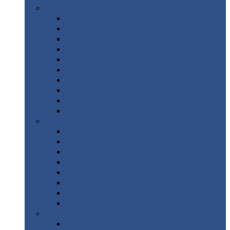
Цветной
металлопрокат
Алюминий
Бронза
Вольфрам
Латунь
Медь
Никель
Олово
Свинец
Титан
Цинк
Нержавеющий
металлопрокат
Лента
Проволока
Квадрат
Круг
нержавеющий
Лист/рулон
Труба
Шестигранник
Диски
ЖБИ
/ Железобетонные изделия
Бордюрный
камень