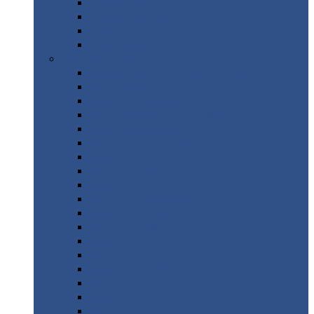
Труба
стальная
Уголок
стальной
Швеллер
Шестигранник
Листовой
прокат
Просечно-вытяжной
лист / ПВЛ
Лист
холоднокатаный
Лист
оцинкованный
Лист
горячекатаный Ст09Г2С
Лист
горячекатаный Ст3
Лист
рифленый: чечевицы
Лист
сталь 10Г2ФБЮ
Лист
сталь 10ХСНД
Лист
сталь 10ХСНД-12
Лист
сталь 12Х1МФ
Лист
сталь 12ХМ
Лист
сталь 16ГС
Лист
сталь 20
Лист
сталь 20К
Лист
сталь 20ЮЧ
Лист
сталь 20Х
Лист
сталь 22К
Лист
сталь 45