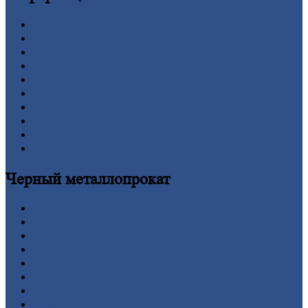
Главная
Вакансии
О
Компании
Заводы
Контакты
Прайс-лист
Новости
Личный
кабинет
Оформление
заказа
Оплата
Черный
металлопрокат
Арматура
Двутавровая
балка (двутавр)
Квадрат
Круг
стальной
Лист
Проволока
Рельсы
Сетка