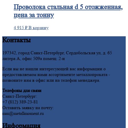
Проволока
стальная d 5 отожженная,
цена за тонну
4 915
₽
В корзину
Контакты
197342, город Санкт-Петербург, Сердобольская ул, д. 65
литера А, офис 509а помещ. 2-н
Если вы не нашли интересующей вас информации о
предоставляемом нами ассортименте металлопроката -
позвоните нам в офис или на телефон менеджера.
Телефоны для связи
Санкт-Петербург:
+7 (812) 389-23-81
Оставить заявку на почту:
mm@metallmoment.ru
Информация