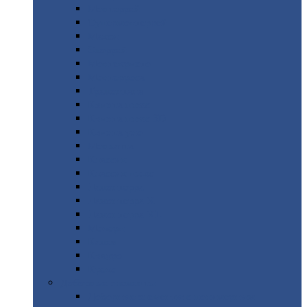
Монтеррей
Супермонтеррей
Макси
Экоррей
Монтекристо
Монтерроса
Трамонтана
Квинта
плюс
Квинта
плюс 3D
Квинта
уно
Монкатта
Классик
Классик
плюс
Ламонтерра
Ламонтерра
X
Ламонтерра
XL
Модерн
Камея
Квадро
Кредо
Доборные
элементы
Доборные
элементы с полимерным