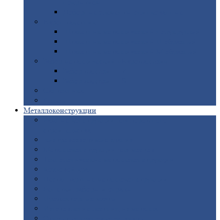
покрытием
Доборные
элементы оцинкованные
Евроштакетник
Штакетник
металлический полукруглый
Штакетник
металлический П-образный
Штакетник
металлический М-образный
Забор
металлический «Еврожалюзи»
Забор
жалюзи — Z
Забор
жалюзи — S
Сантехника
Рельсы
Металлоконструкции
Рамные
конструкции для дорожного
строительства
Быстровозводимые
здания
Металлоконструкции
для мостов
Технологические
металлоконструкции
Козловой
кран
Нестандартные
металлоконструкции
Решетки,
заборы и ограды
Прожекторные
мачты
Изготовление
лестниц из металла
Открытые
крановые эстакады