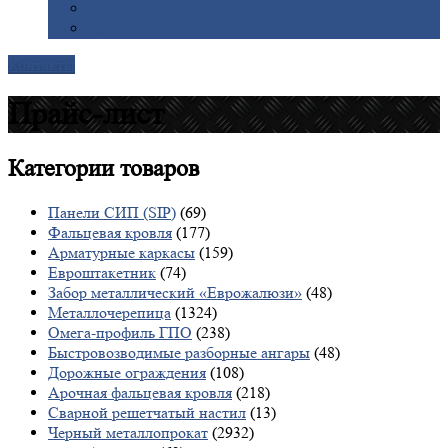
Галерея
Доставка
Контакты
Прайс-лист
Категории
товаров
Панели СИП (SIP)
(69)
Фальцевая кровля
(177)
Арматурные каркасы
(159)
Евроштакетник
(74)
Забор металлический «Еврожалюзи»
(48)
Металлочерепица
(1324)
Омега-профиль ГПО
(238)
Быстровозводимые разборные ангары
(48)
Дорожные ограждения
(108)
Арочная фальцевая кровля
(218)
Сварной решетчатый настил
(13)
Черный металлопрокат
(2932)