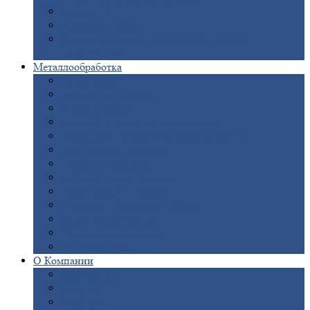
Опоры
ЛЭП
Дымовые
трубы
Закладные
детали для железобетонных
конструкций
Металлообработка
Анодировка
Горячее
цинкование
Лазерная
резка
Правка
плоского металлопроката
Продольно-поперечная
резка рулонов
Порошковая
покраска
Размотка
арматуры
Рубка
металла гильотиной
Резка
газом и плазмой
Сварочно-сборочные
работы
Токарная
обработка
Фрезерование
металла
Шлифовка
металла
О
Компании
Сертификаты
Новости
Вакансии