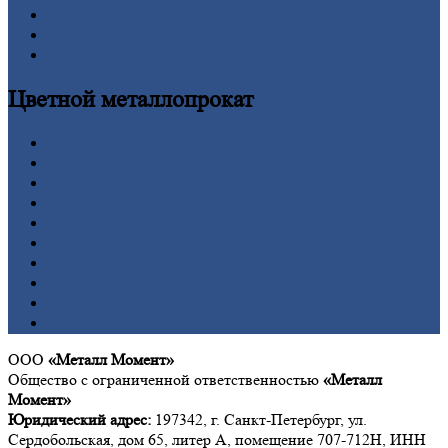
Труба
Шестигранник
Калькулятор
Цветной
металлопрокат
Алюминий
Бронза
Вольфрам
Латунь
Медь
Никель
Олово
Свинец
Титан
Цинк
ООО
«Металл Момент»
Общество с ограниченной ответственностью
«Металл
Момент»
Юридический адрес:
197342, г. Санкт-Петербург, ул.
Сердобольская, дом 65, литер А, помещение 707-712Н, ИНН