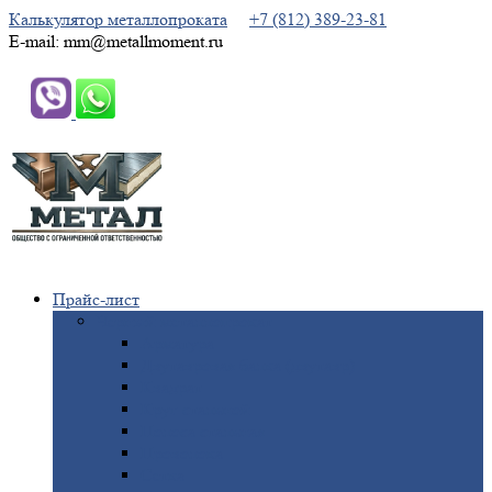
Калькулятор металлопроката
+7 (812) 389-23-81
E-mail: mm@metallmoment.ru
Прайс-лист
Черный
металлопрокат
Арматура
Двутавровая
балка (двутавр)
Квадрат
Круг
стальной
Полоса
стальная
Проволока
Сетка