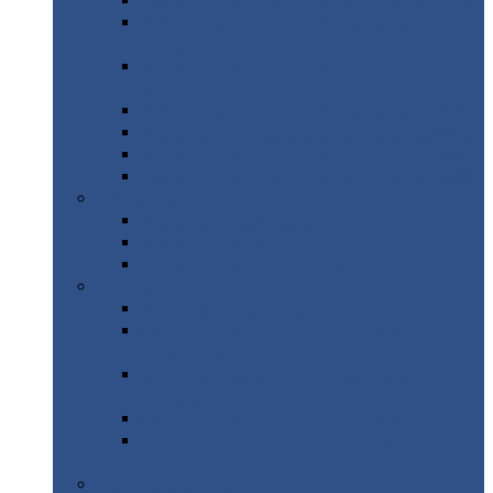
Профнастил
с нестандартной шириной С21
Профнастил
с нестандартной шириной
МП35
Профнастил
с нестандартной шириной
НС35
Профнастил
с нестандартной шириной С44
Профнастил
с нестандартной шириной Н60
Профнастил
с нестандартной шириной Н75
Профнастил
с нестандартной шириной Н114
Профнастил
Профнастил
для крыши
Профнастил
окрашенный
Профнастил
оцинкованный
Сэндвич-панели
Нестандартные
сэндвич панели
С
минераловатным утеплителем (
кровельные )
С
утеплителем из пенополистерола (
кровельные )
С
минераловатным утеплителем ( стеновые )
С
утеплителем из пенополистерола (
стеновые )
Металлочерепица