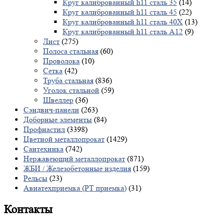
Круг калиброванный h11 сталь 35
(14)
Круг калиброванный h11 сталь 45
(22)
Круг калиброванный h11 сталь 40X
(13)
Круг калиброванный h11 сталь А12
(9)
Лист
(275)
Полоса стальная
(60)
Проволока
(10)
Сетка
(42)
Труба стальная
(836)
Уголок стальной
(59)
Швеллер
(36)
Сэндвич-панели
(263)
Доборные элементы
(84)
Профнастил
(3398)
Цветной металлопрокат
(1429)
Сантехника
(742)
Нержавеющий металлопрокат
(871)
ЖБИ / Железобетонные изделия
(159)
Рельсы
(23)
Авиатехприемка (РТ приемка)
(31)
Контакты