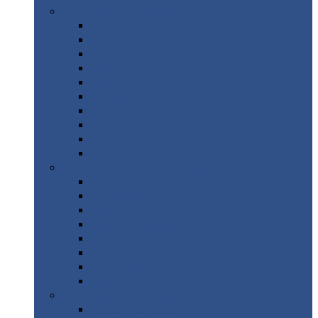
Цветной
металлопрокат
Алюминий
Бронза
Вольфрам
Латунь
Медь
Никель
Олово
Свинец
Титан
Цинк
Нержавеющий
металлопрокат
Лента
Проволока
Квадрат
Круг
нержавеющий
Лист/рулон
Труба
Шестигранник
Диски
ЖБИ
/ Железобетонные изделия
Бордюрный
камень