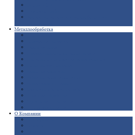
Опоры
ЛЭП
Дымовые
трубы
Закладные
детали для железобетонных
конструкций
Металлообработка
Анодировка
Горячее
цинкование
Лазерная
резка
Правка
плоского металлопроката
Продольно-поперечная
резка рулонов
Порошковая
покраска
Размотка
арматуры
Рубка
металла гильотиной
Резка
газом и плазмой
Сварочно-сборочные
работы
Токарная
обработка
Фрезерование
металла
Шлифовка
металла
О
Компании
Сертификаты
Новости
Вакансии