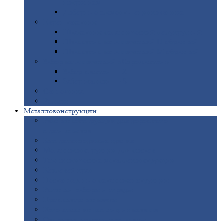
покрытием
Доборные
элементы оцинкованные
Евроштакетник
Штакетник
металлический полукруглый
Штакетник
металлический П-образный
Штакетник
металлический М-образный
Забор
металлический «Еврожалюзи»
Забор
жалюзи — Z
Забор
жалюзи — S
Сантехника
Рельсы
Металлоконструкции
Рамные
конструкции для дорожного
строительства
Быстровозводимые
здания
Металлоконструкции
для мостов
Технологические
металлоконструкции
Козловой
кран
Нестандартные
металлоконструкции
Решетки,
заборы и ограды
Прожекторные
мачты
Изготовление
лестниц из металла
Открытые
крановые эстакады