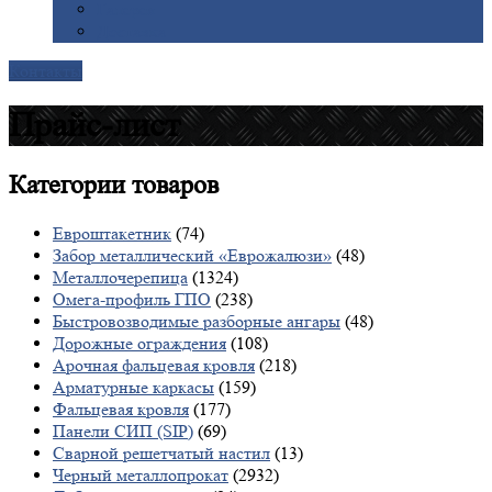
Галерея
Доставка
Контакты
Прайс-лист
Категории
товаров
Евроштакетник
(74)
Забор металлический «Еврожалюзи»
(48)
Металлочерепица
(1324)
Омега-профиль ГПО
(238)
Быстровозводимые разборные ангары
(48)
Дорожные ограждения
(108)
Арочная фальцевая кровля
(218)
Арматурные каркасы
(159)
Фальцевая кровля
(177)
Панели СИП (SIP)
(69)
Сварной решетчатый настил
(13)
Черный металлопрокат
(2932)