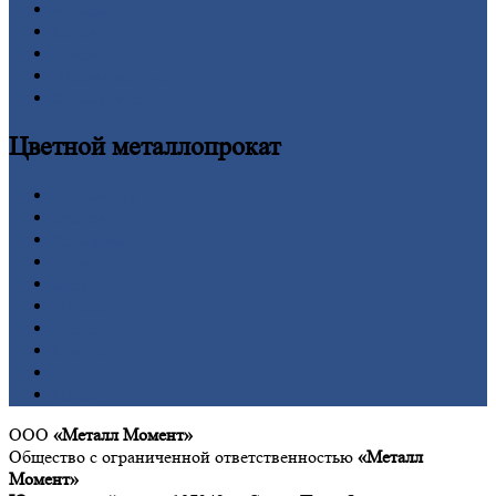
Рельсы
Сетка
Труба
Шестигранник
Калькулятор
Цветной
металлопрокат
Алюминий
Бронза
Вольфрам
Латунь
Медь
Никель
Олово
Свинец
Титан
Цинк
ООО
«Металл Момент»
Общество с ограниченной ответственностью
«Металл
Момент»