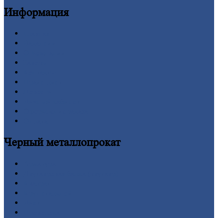
Информация
Главная
Вакансии
О
Компании
Заводы
Контакты
Прайс-лист
Новости
Личный
кабинет
Оформление
заказа
Оплата
Черный
металлопрокат
Арматура
Двутавровая
балка (двутавр)
Квадрат
Круг
стальной
Лист
Проволока