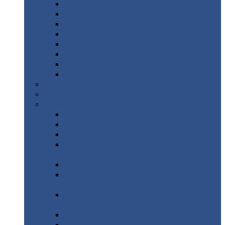
Дорожные
плиты
Каналы
непроходные
Ленточный
фундамент
Лифтовые
шахты
Перемычки
бетонные
Аэродромные
плиты
Фундаментные
блоки
Тепловые
камеры
Авиатехприемка
(РТ приемка)
Арочное
укрытие для конвейеров из профнастила
Профнастил
с нестандартной шириной
Профнастил
с нестандартной шириной С8
Профнастил
с нестандартной шириной С10
Профнастил
с нестандартной шириной СС10
Профнастил
с нестандартной шириной
МП10
Профнастил
с нестандартной шириной С15
Профнастил
с нестандартной шириной
МП18
Профнастил
с нестандартной шириной
МП20
Профнастил
с нестандартной шириной С18