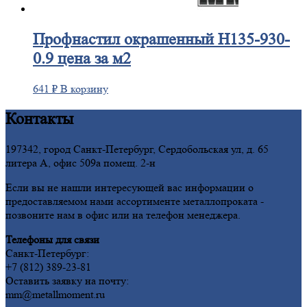
Профнастил
окрашенный Н135-930-
0.9 цена за м2
641
₽
В корзину
Контакты
197342, город Санкт-Петербург, Сердобольская ул, д. 65
литера А, офис 509а помещ. 2-н
Если вы не нашли интересующей вас информации о
предоставляемом нами ассортименте металлопроката -
позвоните нам в офис или на телефон менеджера.
Телефоны для связи
Санкт-Петербург:
+7 (812) 389-23-81
Оставить заявку на почту:
mm@metallmoment.ru