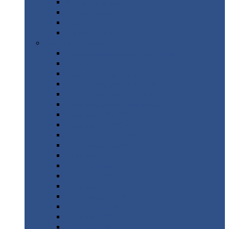
Труба
стальная
Уголок
стальной
Швеллер
Шестигранник
Листовой
прокат
Просечно-вытяжной
лист / ПВЛ
Лист
холоднокатаный
Лист
оцинкованный
Лист
горячекатаный Ст09Г2С
Лист
горячекатаный Ст3
Лист
рифленый: чечевицы
Лист
сталь 10Г2ФБЮ
Лист
сталь 10ХСНД
Лист
сталь 10ХСНД-12
Лист
сталь 12Х1МФ
Лист
сталь 12ХМ
Лист
сталь 16ГС
Лист
сталь 20
Лист
сталь 20К
Лист
сталь 20ЮЧ
Лист
сталь 20Х
Лист
сталь 22К
Лист
сталь 45