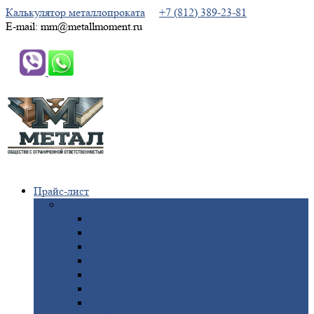
Калькулятор металлопроката
+7 (812) 389-23-81
E-mail: mm@metallmoment.ru
Прайс-лист
Черный
металлопрокат
Арматура
Двутавровая
балка (двутавр)
Квадрат
Круг
стальной
Полоса
стальная
Проволока
Сетка