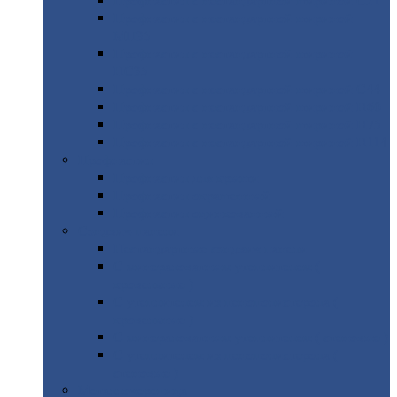
Профнастил
с нестандартной шириной С21
Профнастил
с нестандартной шириной
МП35
Профнастил
с нестандартной шириной
НС35
Профнастил
с нестандартной шириной С44
Профнастил
с нестандартной шириной Н60
Профнастил
с нестандартной шириной Н75
Профнастил
с нестандартной шириной Н114
Профнастил
Профнастил
для крыши
Профнастил
окрашенный
Профнастил
оцинкованный
Сэндвич-панели
Нестандартные
сэндвич панели
С
минераловатным утеплителем (
кровельные )
С
утеплителем из пенополистерола (
кровельные )
С
минераловатным утеплителем ( стеновые )
С
утеплителем из пенополистерола (
стеновые )
Металлочерепица