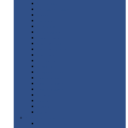
Монтеррей
Супермонтеррей
Макси
Экоррей
Монтекристо
Монтерроса
Трамонтана
Квинта
плюс
Квинта
плюс 3D
Квинта
уно
Монкатта
Классик
Классик
плюс
Ламонтерра
Ламонтерра
X
Ламонтерра
XL
Модерн
Камея
Квадро
Кредо
Доборные
элементы
Доборные
элементы с полимерным