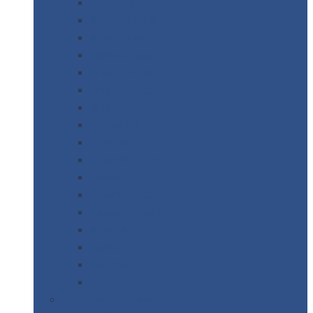
Экоррей
Монтекристо
Монтерроса
Трамонтана
Квинта
плюс
Квинта
плюс 3D
Квинта
уно
Монкатта
Классик
Классик
плюс
Ламонтерра
Ламонтерра
X
Ламонтерра
XL
Модерн
Камея
Квадро
Кредо
Доборные
элементы