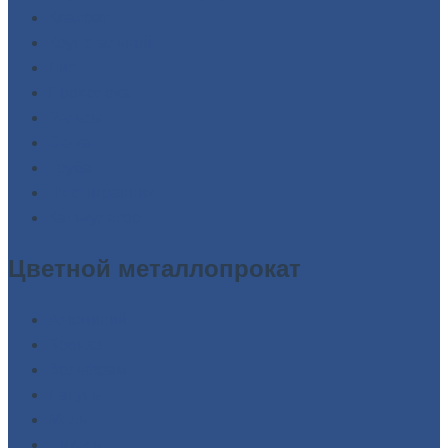
Квадрат
Круг
стальной
Лист
Проволока
Рельсы
Сетка
Труба
Шестигранник
Калькулятор
Цветной
металлопрокат
Алюминий
Бронза
Вольфрам
Латунь
Медь
Никель