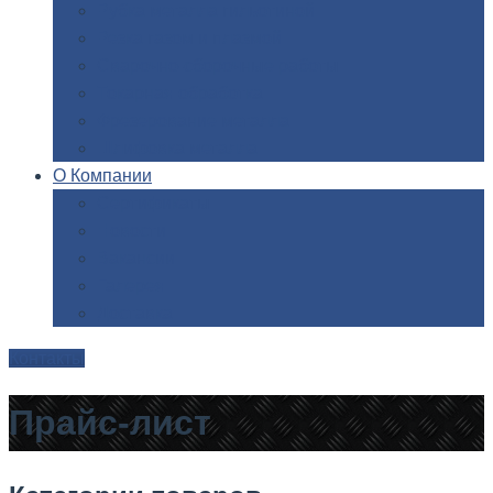
Рубка
металла гильотиной
Резка
газом и плазмой
Сварочно-сборочные
работы
Токарная
обработка
Фрезерование
металла
Шлифовка
металла
О
Компании
Сертификаты
Новости
Вакансии
Галерея
Доставка
Контакты
Прайс-лист