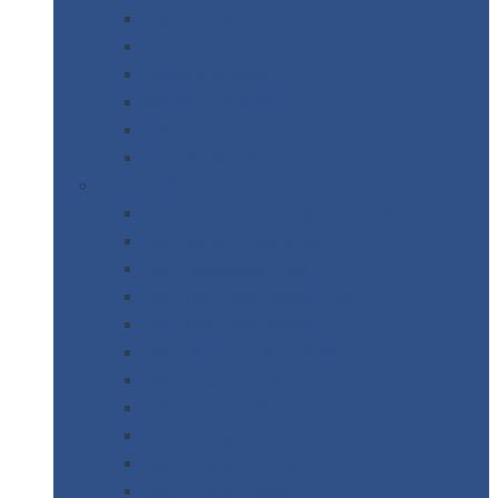
Проволока
Сетка
Труба
стальная
Уголок
стальной
Швеллер
Шестигранник
Листовой
прокат
Просечно-вытяжной
лист / ПВЛ
Лист
холоднокатаный
Лист
оцинкованный
Лист
горячекатаный Ст09Г2С
Лист
горячекатаный Ст3
Лист
рифленый: чечевицы
Лист
сталь 10Г2ФБЮ
Лист
сталь 10ХСНД
Лист
сталь 10ХСНД-12
Лист
сталь 12Х1МФ
Лист
сталь 12ХМ