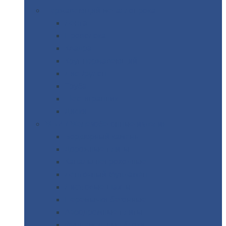
Нержавеющий
металлопрокат
Лента
Проволока
Квадрат
Круг
нержавеющий
Лист/рулон
Труба
Шестигранник
Диски
ЖБИ
/ Железобетонные изделия
Бордюрный
камень
Дорожные
плиты
Каналы
непроходные
Ленточный
фундамент
Лифтовые
шахты
Перемычки
бетонные
Аэродромные
плиты
Фундаментные
блоки