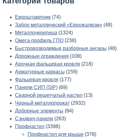
Категории
товаров
Евроштакетник
(74)
Забор металлический «Еврожалюзи»
(48)
Металлочерепица
(1324)
Омега-профиль ГПО
(238)
Быстровозводимые разборные ангары
(48)
Дорожные ограждения
(108)
Арочная фальцевая кровля
(218)
Арматурные каркасы
(159)
Фальцевая кровля
(177)
Панели СИП (SIP)
(69)
Сварной решетчатый настил
(13)
Черный металлопрокат
(2932)
Доборные элементы
(84)
Сэндвич-панели
(263)
Профнастил
(3398)
Профнастил для крыши
(378)