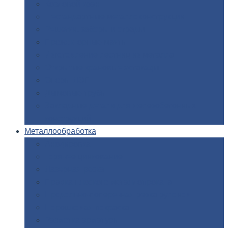
Козловой
кран
Нестандартные
металлоконструкции
Решетки,
заборы и ограды
Прожекторные
мачты
Изготовление
лестниц из металла
Открытые
крановые эстакады
Опоры
ЛЭП
Дымовые
трубы
Закладные
детали для железобетонных
конструкций
Металлообработка
Анодировка
Горячее
цинкование
Лазерная
резка
Правка
плоского металлопроката
Продольно-поперечная
резка рулонов
Порошковая
покраска
Размотка
арматуры