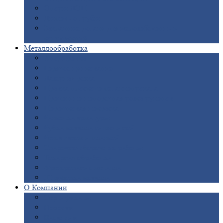
Опоры
ЛЭП
Дымовые
трубы
Закладные
детали для железобетонных
конструкций
Металлообработка
Анодировка
Горячее
цинкование
Лазерная
резка
Правка
плоского металлопроката
Продольно-поперечная
резка рулонов
Порошковая
покраска
Размотка
арматуры
Рубка
металла гильотиной
Резка
газом и плазмой
Сварочно-сборочные
работы
Токарная
обработка
Фрезерование
металла
Шлифовка
металла
О
Компании
Сертификаты
Новости
Вакансии