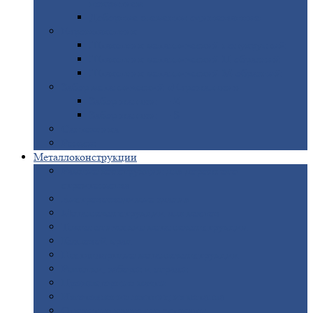
покрытием
Доборные
элементы оцинкованные
Евроштакетник
Штакетник
металлический полукруглый
Штакетник
металлический П-образный
Штакетник
металлический М-образный
Забор
металлический «Еврожалюзи»
Забор
жалюзи — Z
Забор
жалюзи — S
Сантехника
Рельсы
Металлоконструкции
Рамные
конструкции для дорожного
строительства
Быстровозводимые
здания
Металлоконструкции
для мостов
Технологические
металлоконструкции
Козловой
кран
Нестандартные
металлоконструкции
Решетки,
заборы и ограды
Прожекторные
мачты
Изготовление
лестниц из металла
Открытые
крановые эстакады