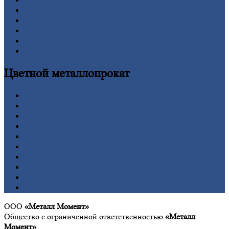
Проволока
Рельсы
Сетка
Труба
Шестигранник
Калькулятор
Цветной
металлопрокат
Алюминий
Бронза
Вольфрам
Латунь
Медь
Никель
Олово
Свинец
Титан
Цинк
ООО
«Металл Момент»
Общество с ограниченной ответственностью
«Металл
Момент»