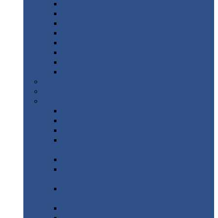
Дорожные
плиты
Каналы
непроходные
Ленточный
фундамент
Лифтовые
шахты
Перемычки
бетонные
Аэродромные
плиты
Фундаментные
блоки
Тепловые
камеры
Авиатехприемка
(РТ приемка)
Арочное
укрытие для конвейеров из профнастила
Профнастил
с нестандартной шириной
Профнастил
с нестандартной шириной С8
Профнастил
с нестандартной шириной С10
Профнастил
с нестандартной шириной СС10
Профнастил
с нестандартной шириной
МП10
Профнастил
с нестандартной шириной С15
Профнастил
с нестандартной шириной
МП18
Профнастил
с нестандартной шириной
МП20
Профнастил
с нестандартной шириной С18