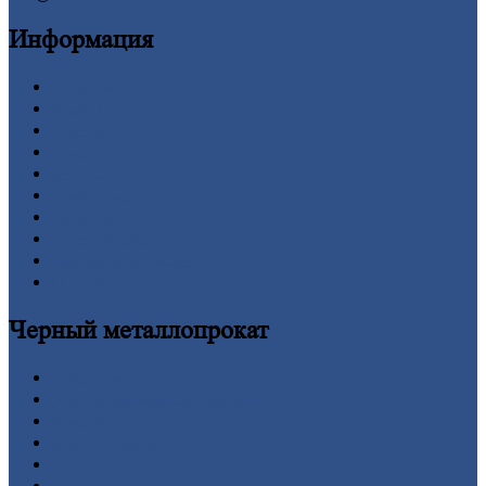
Информация
Главная
Вакансии
О
Компании
Заводы
Контакты
Прайс-лист
Новости
Личный
кабинет
Оформление
заказа
Оплата
Черный
металлопрокат
Арматура
Двутавровая
балка (двутавр)
Квадрат
Круг
стальной
Лист