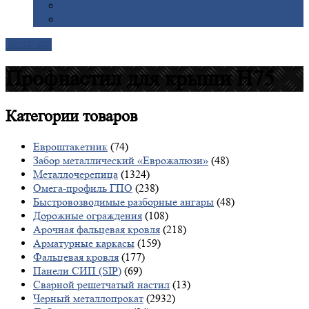
Галерея
Доставка
Контакты
Профнастил для крыши Н75
Категории
товаров
Евроштакетник
(74)
Забор металлический «Еврожалюзи»
(48)
Металлочерепица
(1324)
Омега-профиль ГПО
(238)
Быстровозводимые разборные ангары
(48)
Дорожные ограждения
(108)
Арочная фальцевая кровля
(218)
Арматурные каркасы
(159)
Фальцевая кровля
(177)
Панели СИП (SIP)
(69)
Сварной решетчатый настил
(13)
Черный металлопрокат
(2932)