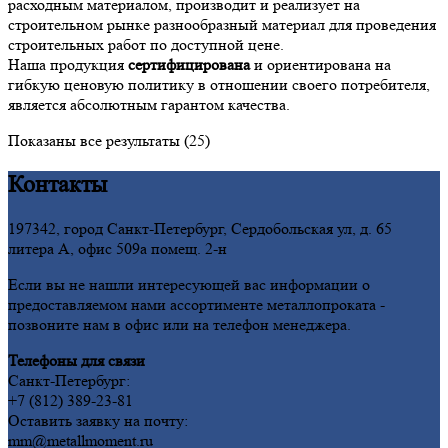
расходным материалом, производит и реализует на
строительном рынке разнообразный материал для проведения
строительных работ по доступной цене.
Наша продукция
сертифицирована
и ориентирована на
гибкую ценовую политику в отношении своего потребителя,
является абсолютным гарантом качества.
Показаны все результаты (25)
Контакты
197342, город Санкт-Петербург, Сердобольская ул, д. 65
литера А, офис 509а помещ. 2-н
Если вы не нашли интересующей вас информации о
предоставляемом нами ассортименте металлопроката -
позвоните нам в офис или на телефон менеджера.
Телефоны для связи
Санкт-Петербург:
+7 (812) 389-23-81
Оставить заявку на почту:
mm@metallmoment.ru