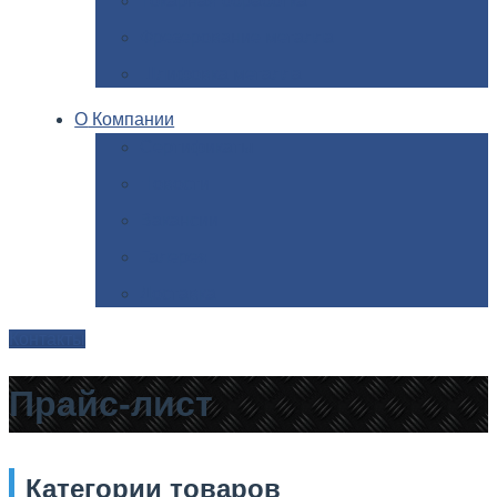
Токарная
обработка
Фрезерование
металла
Шлифовка
металла
О
Компании
Сертификаты
Новости
Вакансии
Галерея
Доставка
Контакты
Прайс-лист
Категории
товаров