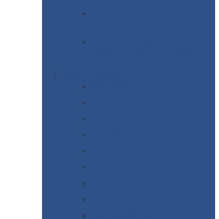
С
минераловатным утеплителем
( стеновые )
С
утеплителем из
пенополистерола ( стеновые )
Металлочерепица
Монтеррей
Супермонтеррей
Макси
Экоррей
Монтекристо
Монтерроса
Трамонтана
Квинта
плюс
Квинта
плюс 3D