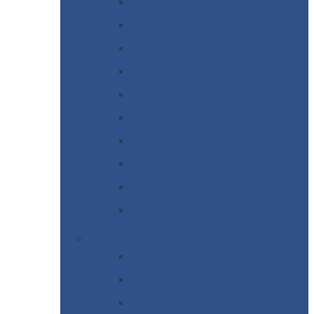
Алюминий
Бронза
Вольфрам
Латунь
Медь
Никель
Олово
Свинец
Титан
Цинк
Нержавеющий
металлопрокат
Лента
Проволока
Квадрат