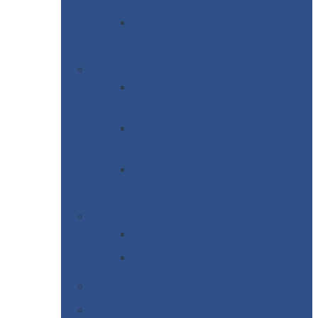
Доборные
элементы
оцинкованные
Евроштакетник
Штакетник
металлический
полукруглый
Штакетник
металлический П-
образный
Штакетник
металлический М-
образный
Забор
металлический «Еврожалюзи»
Забор
жалюзи — Z
Забор
жалюзи — S
Сантехника
Рельсы