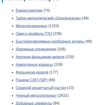
Евроштакетник
(74)
Забор металлический «Еврожалюзи»
(48)
Металлочерепица
(1324)
Омега-профиль ГПО
(238)
Быстровозводимые разборные ангары
(48)
Дорожные ограждения
(108)
Арочная фальцевая кровля
(218)
Арматурные каркасы
(159)
Фальцевая кровля
(177)
Панели СИП (SIP)
(69)
Сварной решетчатый настил
(13)
Черный металлопрокат
(2932)
Доборные элементы
(84)