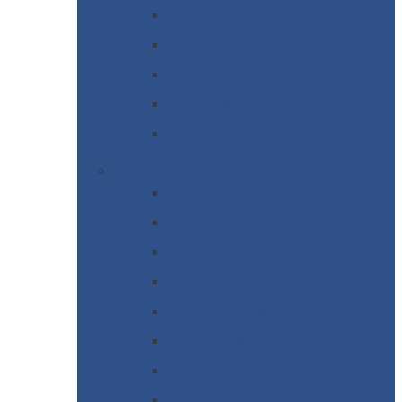
Круг
нержавеющий
Лист/рулон
Труба
Шестигранник
Диски
ЖБИ
/ Железобетонные изделия
Бордюрный
камень
Дорожные
плиты
Каналы
непроходные
Ленточный
фундамент
Лифтовые
шахты
Перемычки
бетонные
Аэродромные
плиты
Фундаментные
блоки