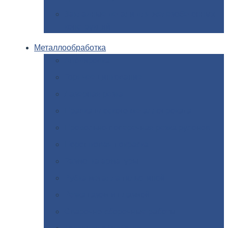
Закладные
детали для железобетонных
конструкций
Металлообработка
Анодировка
Горячее
цинкование
Лазерная
резка
Правка
плоского металлопроката
Продольно-поперечная
резка рулонов
Порошковая
покраска
Размотка
арматуры
Рубка
металла гильотиной
Резка
газом и плазмой
Сварочно-сборочные
работы