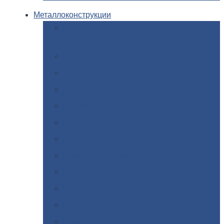
Металлоконструкции
Рамные
конструкции для дорожного
строительства
Быстровозводимые
здания
Металлоконструкции
для мостов
Технологические
металлоконструкции
Козловой
кран
Нестандартные
металлоконструкции
Решетки,
заборы и ограды
Прожекторные
мачты
Изготовление
лестниц из металла
Открытые
крановые эстакады
Опоры
ЛЭП
Дымовые
трубы