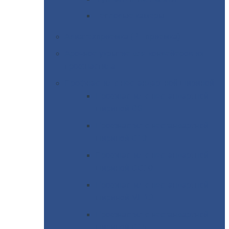
Тепловые
камеры
Авиатехприемка
(РТ приемка)
Арочное
укрытие для конвейеров из
профнастила
Профнастил
с нестандартной шириной
Профнастил
с нестандартной
шириной С8
Профнастил
с нестандартной
шириной С10
Профнастил
с нестандартной
шириной СС10
Профнастил
с нестандартной
шириной МП10
Профнастил
с нестандартной
шириной С15