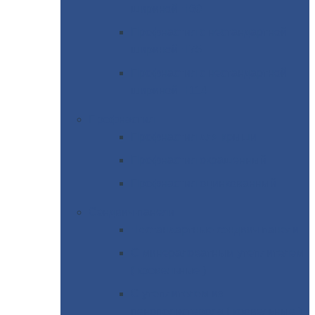
шириной Н60
Профнастил
с нестандартной
шириной Н75
Профнастил
с нестандартной
шириной Н114
Профнастил
Профнастил
для крыши
Профнастил
окрашенный
Профнастил
оцинкованный
Сэндвич-панели
Нестандартные
сэндвич панели
С
минераловатным утеплителем
( кровельные )
С
утеплителем из
пенополистерола ( кровельные )