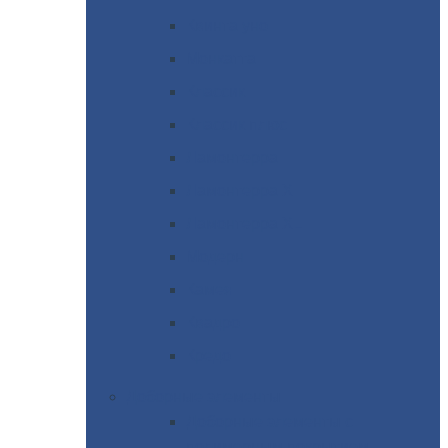
Квинта
уно
Монкатта
Классик
Классик
плюс
Ламонтерра
Ламонтерра
X
Ламонтерра
XL
Модерн
Камея
Квадро
Кредо
Доборные
элементы
Доборные
элементы с
полимерным покрытием