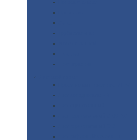
Полоса
стальная
Проволока
Сетка
Труба
стальная
Уголок
стальной
Швеллер
Шестигранник
Листовой
прокат
Просечно-вытяжной
лист / ПВЛ
Лист
холоднокатаный
Лист
оцинкованный
Лист
горячекатаный Ст09Г2С
Лист
горячекатаный Ст3
Лист
рифленый: чечевицы