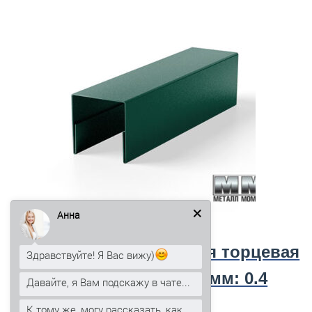
Анна
Планка
П-образная торцевая
Здравствуйте! Я Вас вижу)
ППТ- 45х25 толщ., мм: 0.4
Давайте, я Вам подскажу в чате...
длина, мм: 3000
К тому же, могу рассказать, как