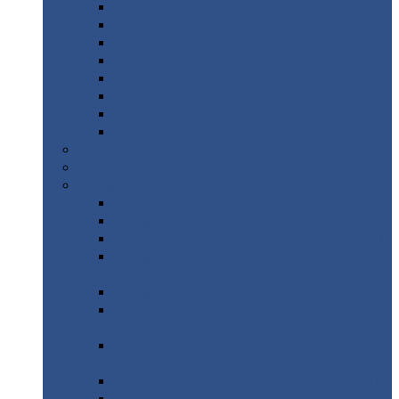
Дорожные
плиты
Каналы
непроходные
Ленточный
фундамент
Лифтовые
шахты
Перемычки
бетонные
Аэродромные
плиты
Фундаментные
блоки
Тепловые
камеры
Авиатехприемка
(РТ приемка)
Арочное
укрытие для конвейеров из профнастила
Профнастил
с нестандартной шириной
Профнастил
с нестандартной шириной С8
Профнастил
с нестандартной шириной С10
Профнастил
с нестандартной шириной СС10
Профнастил
с нестандартной шириной
МП10
Профнастил
с нестандартной шириной С15
Профнастил
с нестандартной шириной
МП18
Профнастил
с нестандартной шириной
МП20
Профнастил
с нестандартной шириной С18