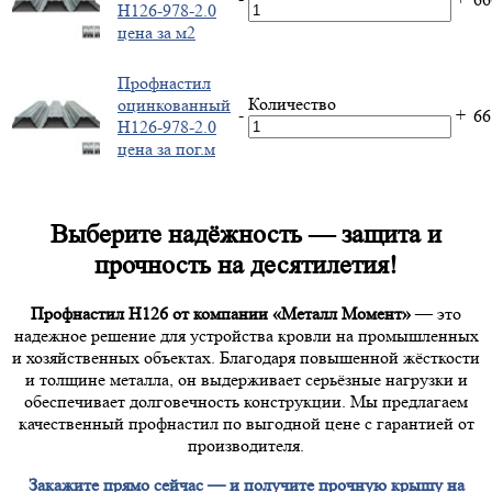
Н126-978-2.0
цена за м2
Профнастил
Количество
оцинкованный
-
+
6
Н126-978-2.0
цена за пог.м
Выберите надёжность — защита и
прочность на десятилетия!
Профнастил Н126 от компании «Металл Момент»
— это
надежное решение для устройства кровли на промышленных
и хозяйственных объектах. Благодаря повышенной жёсткости
и толщине металла, он выдерживает серьёзные нагрузки и
обеспечивает долговечность конструкции. Мы предлагаем
качественный профнастил по выгодной цене с гарантией от
производителя.
Закажите прямо сейчас — и получите прочную крышу на