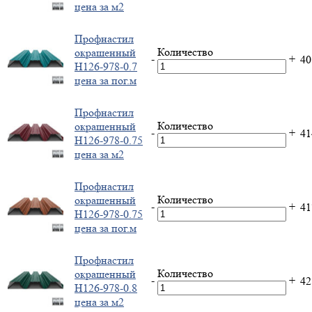
цена за м2
Профнастил
Количество
окрашенный
-
+
4
Н126-978-0.7
цена за пог.м
Профнастил
Количество
окрашенный
-
+
4
Н126-978-0.75
цена за м2
Профнастил
Количество
окрашенный
-
+
4
Н126-978-0.75
цена за пог.м
Профнастил
Количество
окрашенный
-
+
4
Н126-978-0.8
цена за м2