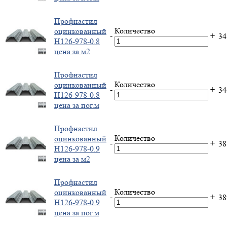
Профнастил
Количество
оцинкованный
-
+
3
Н126-978-0.8
цена за м2
Профнастил
Количество
оцинкованный
-
+
3
Н126-978-0.8
цена за пог.м
Профнастил
Количество
оцинкованный
-
+
3
Н126-978-0.9
цена за м2
Профнастил
Количество
оцинкованный
-
+
3
Н126-978-0.9
цена за пог.м