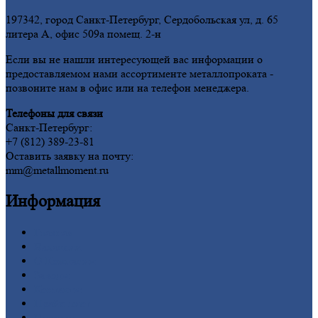
197342, город Санкт-Петербург, Сердобольская ул, д. 65
литера А, офис 509а помещ. 2-н
Если вы не нашли интересующей вас информации о
предоставляемом нами ассортименте металлопроката -
позвоните нам в офис или на телефон менеджера.
Телефоны для связи
Санкт-Петербург:
+7 (812) 389-23-81
Оставить заявку на почту:
mm@metallmoment.ru
Информация
Главная
Вакансии
О
Компании
Заводы
Контакты
Прайс-лист
Новости