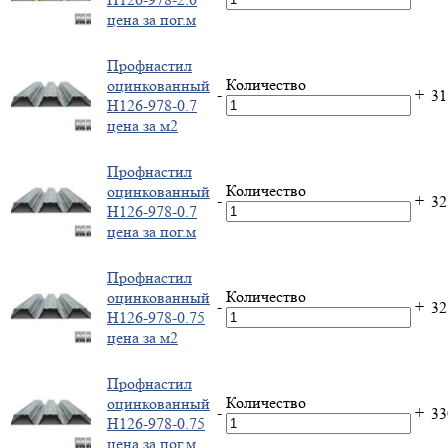
цена за пог.м
Профнастил
Количество
оцинкованный
-
+
3
Н126-978-0.7
цена за м2
Профнастил
Количество
оцинкованный
-
+
3
Н126-978-0.7
цена за пог.м
Профнастил
Количество
оцинкованный
-
+
3
Н126-978-0.75
цена за м2
Профнастил
Количество
оцинкованный
-
+
3
Н126-978-0.75
цена за пог.м