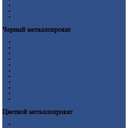
Личный
кабинет
Оформление
заказа
Оплата
Черный
металлопрокат
Арматура
Двутавровая
балка (двутавр)
Квадрат
Круг
стальной
Лист
Проволока
Рельсы
Сетка
Труба
Шестигранник
Калькулятор
Цветной
металлопрокат
Алюминий