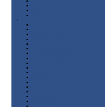
Труба
стальная
Уголок
стальной
Швеллер
Шестигранник
Листовой
прокат
Просечно-вытяжной
лист / ПВЛ
Лист
холоднокатаный
Лист
оцинкованный
Лист
горячекатаный Ст09Г2С
Лист
горячекатаный Ст3
Лист
рифленый: чечевицы
Лист
сталь 10Г2ФБЮ
Лист
сталь 10ХСНД
Лист
сталь 10ХСНД-12
Лист
сталь 12Х1МФ
Лист
сталь 12ХМ
Лист
сталь 16ГС
Лист
сталь 20
Лист
сталь 20К
Лист
сталь 20ЮЧ
Лист
сталь 20Х
Лист
сталь 22К
Лист
сталь 45