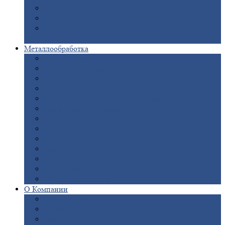
Опоры
ЛЭП
Дымовые
трубы
Закладные
детали для железобетонных
конструкций
Металлообработка
Анодировка
Горячее
цинкование
Лазерная
резка
Правка
плоского металлопроката
Продольно-поперечная
резка рулонов
Порошковая
покраска
Размотка
арматуры
Рубка
металла гильотиной
Резка
газом и плазмой
Сварочно-сборочные
работы
Токарная
обработка
Фрезерование
металла
Шлифовка
металла
О
Компании
Сертификаты
Новости
Вакансии