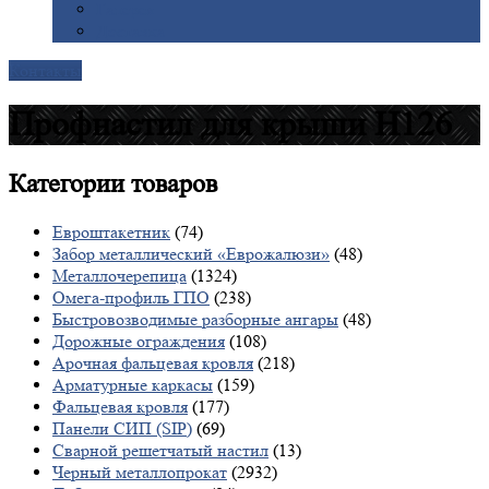
Галерея
Доставка
Контакты
Профнастил для крыши Н126
Категории
товаров
Евроштакетник
(74)
Забор металлический «Еврожалюзи»
(48)
Металлочерепица
(1324)
Омега-профиль ГПО
(238)
Быстровозводимые разборные ангары
(48)
Дорожные ограждения
(108)
Арочная фальцевая кровля
(218)
Арматурные каркасы
(159)
Фальцевая кровля
(177)
Панели СИП (SIP)
(69)
Сварной решетчатый настил
(13)
Черный металлопрокат
(2932)