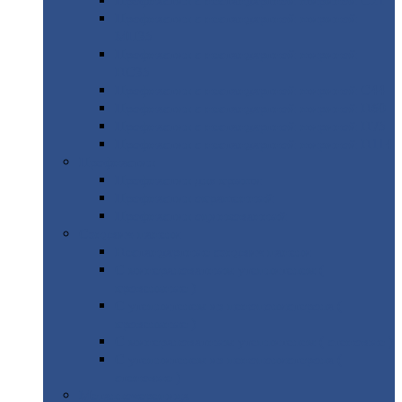
Профнастил
с нестандартной шириной С21
Профнастил
с нестандартной шириной
МП35
Профнастил
с нестандартной шириной
НС35
Профнастил
с нестандартной шириной С44
Профнастил
с нестандартной шириной Н60
Профнастил
с нестандартной шириной Н75
Профнастил
с нестандартной шириной Н114
Профнастил
Профнастил
для крыши
Профнастил
окрашенный
Профнастил
оцинкованный
Сэндвич-панели
Нестандартные
сэндвич панели
С
минераловатным утеплителем (
кровельные )
С
утеплителем из пенополистерола (
кровельные )
С
минераловатным утеплителем ( стеновые )
С
утеплителем из пенополистерола (
стеновые )
Металлочерепица