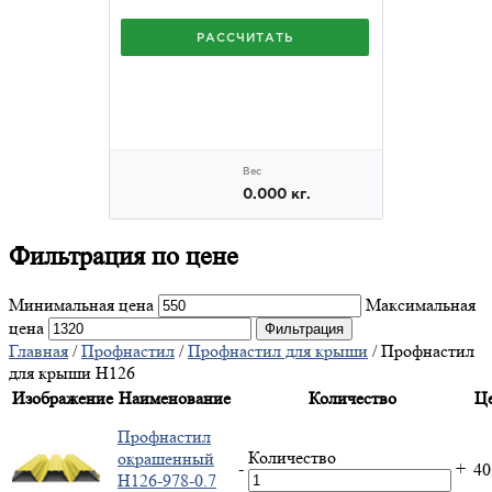
Фильтрация
по цене
Минимальная цена
Максимальная
цена
Фильтрация
Главная
/
Профнастил
/
Профнастил для крыши
/ Профнастил
для крыши Н126
Изображение
Наименование
Количество
Ц
Профнастил
Количество
окрашенный
-
+
4
Н126-978-0.7