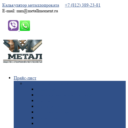
Калькулятор металлопроката
+7 (812) 389-23-81
E-mail: mm@metallmoment.ru
Прайс-лист
Черный
металлопрокат
Арматура
Двутавровая
балка (двутавр)
Квадрат
Круг
стальной
Полоса
стальная
Проволока
Сетка