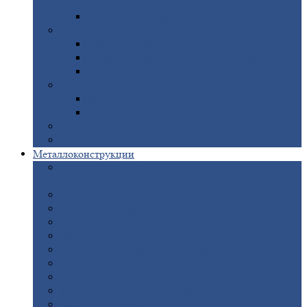
покрытием
Доборные
элементы оцинкованные
Евроштакетник
Штакетник
металлический полукруглый
Штакетник
металлический П-образный
Штакетник
металлический М-образный
Забор
металлический «Еврожалюзи»
Забор
жалюзи — Z
Забор
жалюзи — S
Сантехника
Рельсы
Металлоконструкции
Рамные
конструкции для дорожного
строительства
Быстровозводимые
здания
Металлоконструкции
для мостов
Технологические
металлоконструкции
Козловой
кран
Нестандартные
металлоконструкции
Решетки,
заборы и ограды
Прожекторные
мачты
Изготовление
лестниц из металла
Открытые
крановые эстакады