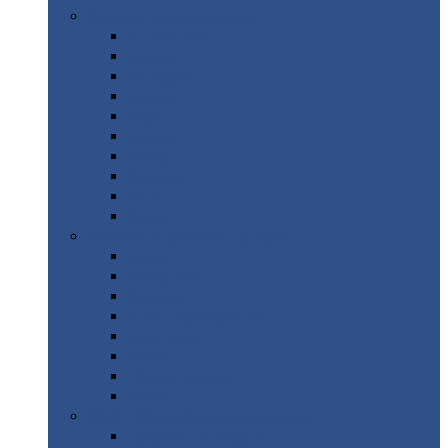
Цветной
металлопрокат
Алюминий
Бронза
Вольфрам
Латунь
Медь
Никель
Олово
Свинец
Титан
Цинк
Нержавеющий
металлопрокат
Лента
Проволока
Квадрат
Круг
нержавеющий
Лист/рулон
Труба
Шестигранник
Диски
ЖБИ
/ Железобетонные изделия
Бордюрный
камень