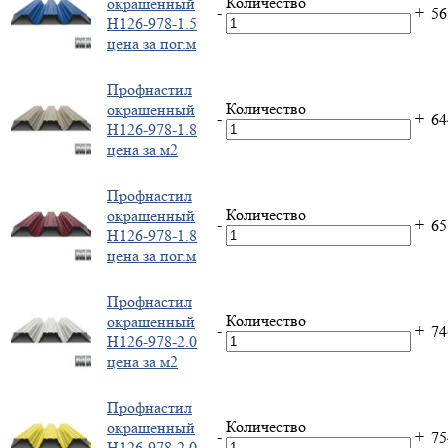
Количество
окрашенный
-
+
5
Н126-978-1.5
цена за пог.м
Профнастил
Количество
окрашенный
-
+
6
Н126-978-1.8
цена за м2
Профнастил
Количество
окрашенный
-
+
6
Н126-978-1.8
цена за пог.м
Профнастил
Количество
окрашенный
-
+
7
Н126-978-2.0
цена за м2
Профнастил
Количество
окрашенный
-
+
7
Н126-978-2.0