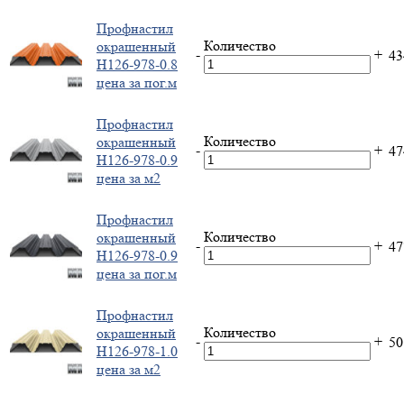
Профнастил
Количество
окрашенный
-
+
4
Н126-978-0.8
цена за пог.м
Профнастил
Количество
окрашенный
-
+
4
Н126-978-0.9
цена за м2
Профнастил
Количество
окрашенный
-
+
4
Н126-978-0.9
цена за пог.м
Профнастил
Количество
окрашенный
-
+
5
Н126-978-1.0
цена за м2