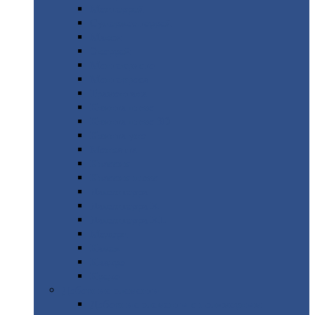
Монтеррей
Супермонтеррей
Макси
Экоррей
Монтекристо
Монтерроса
Трамонтана
Квинта
плюс
Квинта
плюс 3D
Квинта
уно
Монкатта
Классик
Классик
плюс
Ламонтерра
Ламонтерра
X
Ламонтерра
XL
Модерн
Камея
Квадро
Кредо
Доборные
элементы
Доборные
элементы с полимерным