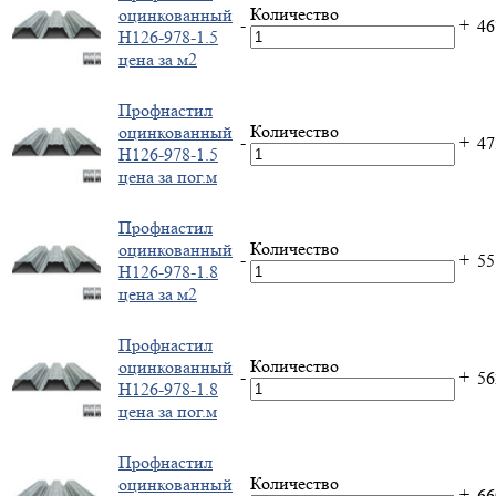
Количество
оцинкованный
-
+
4
Н126-978-1.5
цена за м2
Профнастил
Количество
оцинкованный
-
+
4
Н126-978-1.5
цена за пог.м
Профнастил
Количество
оцинкованный
-
+
5
Н126-978-1.8
цена за м2
Профнастил
Количество
оцинкованный
-
+
5
Н126-978-1.8
цена за пог.м
Профнастил
Количество
оцинкованный
-
+
6