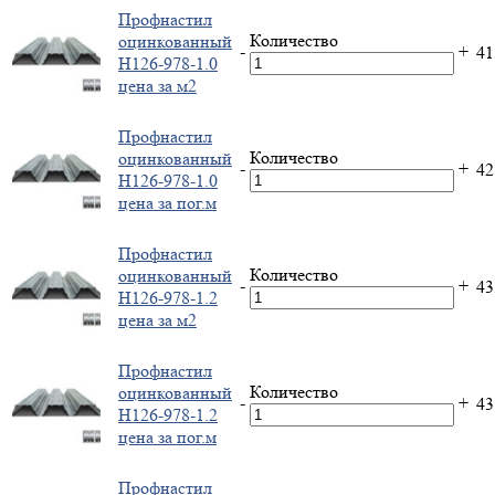
Профнастил
Количество
оцинкованный
-
+
4
Н126-978-1.0
цена за м2
Профнастил
Количество
оцинкованный
-
+
4
Н126-978-1.0
цена за пог.м
Профнастил
Количество
оцинкованный
-
+
4
Н126-978-1.2
цена за м2
Профнастил
Количество
оцинкованный
-
+
4
Н126-978-1.2
цена за пог.м
Профнастил