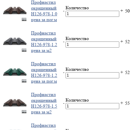
Профнастил
Количество
окрашенный
-
+
5
Н126-978-1.0
цена за пог.м
Профнастил
Количество
окрашенный
-
+
5
Н126-978-1.2
цена за м2
Профнастил
Количество
окрашенный
-
+
5
Н126-978-1.2
цена за пог.м
Профнастил
Количество
окрашенный
-
+
5
Н126-978-1.5
цена за м2
Профнастил