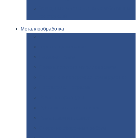
Закладные
детали для железобетонных
конструкций
Металлообработка
Анодировка
Горячее
цинкование
Лазерная
резка
Правка
плоского металлопроката
Продольно-поперечная
резка рулонов
Порошковая
покраска
Размотка
арматуры
Рубка
металла гильотиной
Резка
газом и плазмой
Сварочно-сборочные
работы