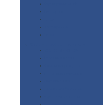
Круг
нержавеющий
Лист/рулон
Труба
Шестигранник
Диски
ЖБИ
/ Железобетонные изделия
Бордюрный
камень
Дорожные
плиты
Каналы
непроходные
Ленточный
фундамент
Лифтовые
шахты
Перемычки
бетонные
Аэродромные
плиты
Фундаментные
блоки