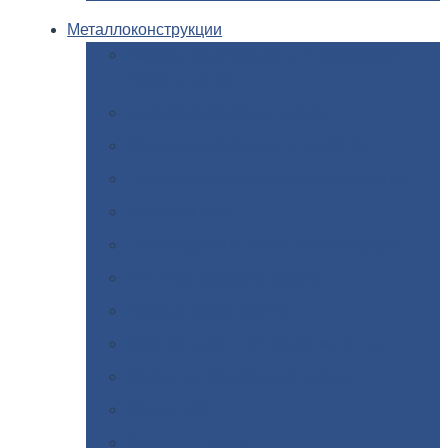
Металлоконструкции
Рамные
конструкции для дорожного
строительства
Быстровозводимые
здания
Металлоконструкции
для мостов
Технологические
металлоконструкции
Козловой
кран
Нестандартные
металлоконструкции
Решетки,
заборы и ограды
Прожекторные
мачты
Изготовление
лестниц из металла
Открытые
крановые эстакады
Опоры
ЛЭП
Дымовые
трубы