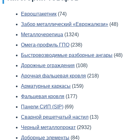
Евроштакетник
(74)
Забор металлический «Еврожалюзи»
(48)
Металлочерепица
(1324)
Омега-профиль ГПО
(238)
Быстровозводимые разборные ангары
(48)
Дорожные ограждения
(108)
Арочная фальцевая кровля
(218)
Арматурные каркасы
(159)
Фальцевая кровля
(177)
Панели СИП (SIP)
(69)
Сварной решетчатый настил
(13)
Черный металлопрокат
(2932)
Доборные элементы
(84)