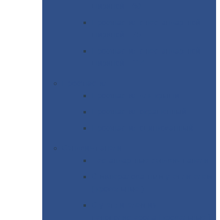
шириной Н60
Профнастил
с нестандартной
шириной Н75
Профнастил
с нестандартной
шириной Н114
Профнастил
Профнастил
для крыши
Профнастил
окрашенный
Профнастил
оцинкованный
Сэндвич-панели
Нестандартные
сэндвич панели
С
минераловатным утеплителем
( кровельные )
С
утеплителем из
пенополистерола ( кровельные )