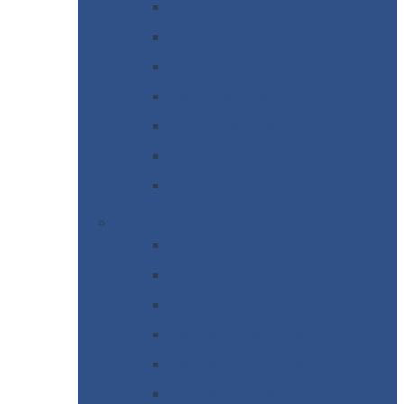
Полоса
стальная
Проволока
Сетка
Труба
стальная
Уголок
стальной
Швеллер
Шестигранник
Листовой
прокат
Просечно-вытяжной
лист / ПВЛ
Лист
холоднокатаный
Лист
оцинкованный
Лист
горячекатаный Ст09Г2С
Лист
горячекатаный Ст3
Лист
рифленый: чечевицы