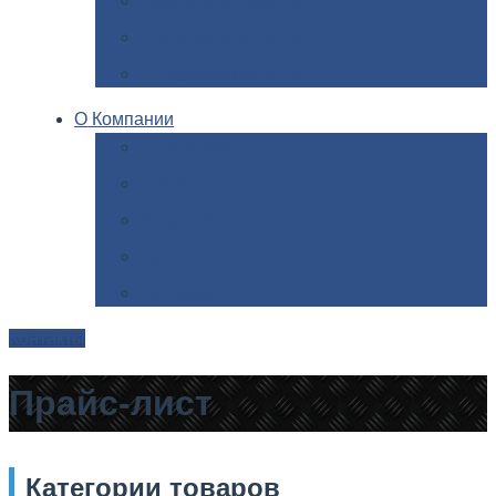
Токарная
обработка
Фрезерование
металла
Шлифовка
металла
О
Компании
Сертификаты
Новости
Вакансии
Галерея
Доставка
Контакты
Прайс-лист
Категории
товаров