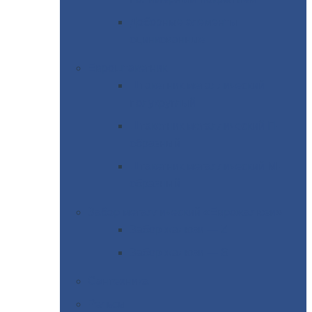
Доборные
элементы
оцинкованные
Евроштакетник
Штакетник
металлический
полукруглый
Штакетник
металлический П-
образный
Штакетник
металлический М-
образный
Забор
металлический «Еврожалюзи»
Забор
жалюзи — Z
Забор
жалюзи — S
Сантехника
Рельсы