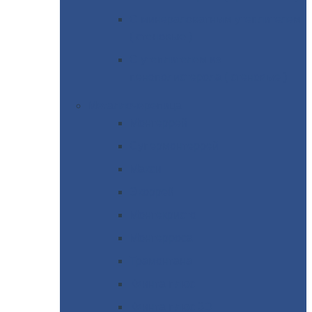
С
минераловатным утеплителем
( стеновые )
С
утеплителем из
пенополистерола ( стеновые )
Металлочерепица
Монтеррей
Супермонтеррей
Макси
Экоррей
Монтекристо
Монтерроса
Трамонтана
Квинта
плюс
Квинта
плюс 3D