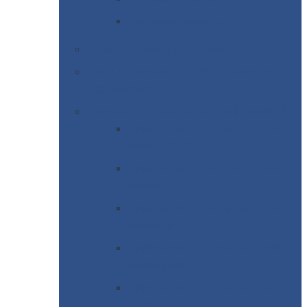
Тепловые
камеры
Авиатехприемка
(РТ приемка)
Арочное
укрытие для конвейеров из
профнастила
Профнастил
с нестандартной шириной
Профнастил
с нестандартной
шириной С8
Профнастил
с нестандартной
шириной С10
Профнастил
с нестандартной
шириной СС10
Профнастил
с нестандартной
шириной МП10
Профнастил
с нестандартной
шириной С15