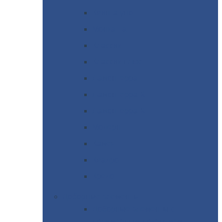
Квинта
уно
Монкатта
Классик
Классик
плюс
Ламонтерра
Ламонтерра
X
Ламонтерра
XL
Модерн
Камея
Квадро
Кредо
Доборные
элементы
Доборные
элементы с
полимерным покрытием