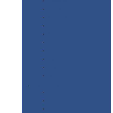
Алюминий
Бронза
Вольфрам
Латунь
Медь
Никель
Олово
Свинец
Титан
Цинк
Нержавеющий
металлопрокат
Лента
Проволока
Квадрат