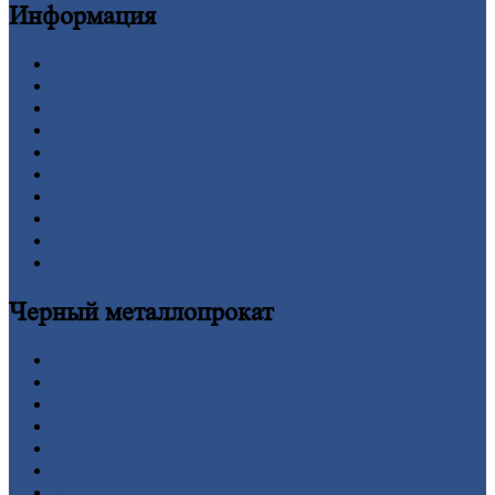
Информация
Главная
Вакансии
О
Компании
Заводы
Контакты
Прайс-лист
Новости
Личный
кабинет
Оформление
заказа
Оплата
Черный
металлопрокат
Арматура
Двутавровая
балка (двутавр)
Квадрат
Круг
стальной
Лист
Проволока
Рельсы