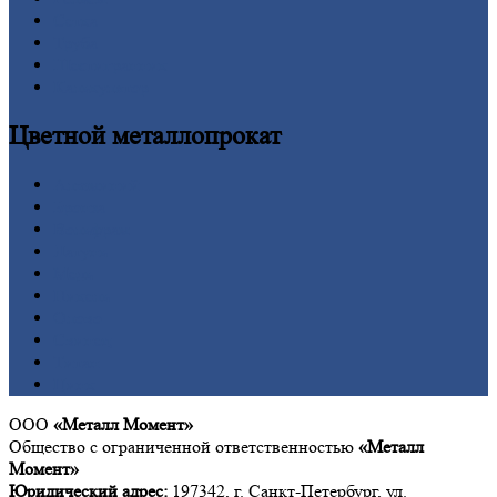
Сетка
Труба
Шестигранник
Калькулятор
Цветной
металлопрокат
Алюминий
Бронза
Вольфрам
Латунь
Медь
Никель
Олово
Свинец
Титан
Цинк
ООО
«Металл Момент»
Общество с ограниченной ответственностью
«Металл
Момент»
Юридический адрес:
197342, г. Санкт-Петербург, ул.