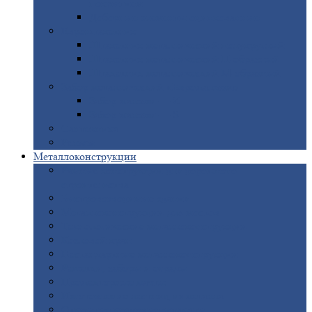
покрытием
Доборные
элементы оцинкованные
Евроштакетник
Штакетник
металлический полукруглый
Штакетник
металлический П-образный
Штакетник
металлический М-образный
Забор
металлический «Еврожалюзи»
Забор
жалюзи — Z
Забор
жалюзи — S
Сантехника
Рельсы
Металлоконструкции
Рамные
конструкции для дорожного
строительства
Быстровозводимые
здания
Металлоконструкции
для мостов
Технологические
металлоконструкции
Козловой
кран
Нестандартные
металлоконструкции
Решетки,
заборы и ограды
Прожекторные
мачты
Изготовление
лестниц из металла
Открытые
крановые эстакады