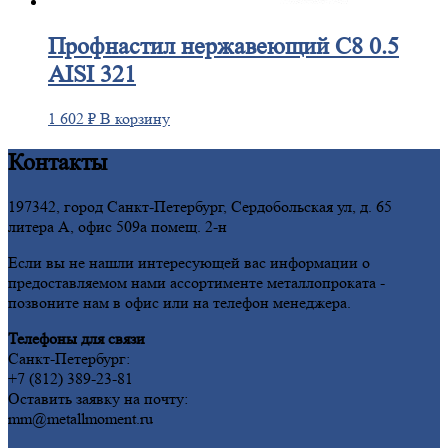
Профнастил
нержавеющий С8 0.5
AISI 321
1 602
₽
В корзину
Контакты
197342, город Санкт-Петербург, Сердобольская ул, д. 65
литера А, офис 509а помещ. 2-н
Если вы не нашли интересующей вас информации о
предоставляемом нами ассортименте металлопроката -
позвоните нам в офис или на телефон менеджера.
Телефоны для связи
Санкт-Петербург:
+7 (812) 389-23-81
Оставить заявку на почту:
mm@metallmoment.ru