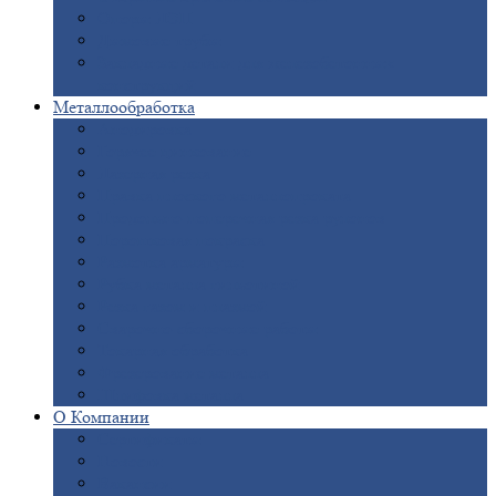
Опоры
ЛЭП
Дымовые
трубы
Закладные
детали для железобетонных
конструкций
Металлообработка
Анодировка
Горячее
цинкование
Лазерная
резка
Правка
плоского металлопроката
Продольно-поперечная
резка рулонов
Порошковая
покраска
Размотка
арматуры
Рубка
металла гильотиной
Резка
газом и плазмой
Сварочно-сборочные
работы
Токарная
обработка
Фрезерование
металла
Шлифовка
металла
О
Компании
Сертификаты
Новости
Вакансии