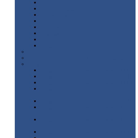
Дорожные
плиты
Каналы
непроходные
Ленточный
фундамент
Лифтовые
шахты
Перемычки
бетонные
Аэродромные
плиты
Фундаментные
блоки
Тепловые
камеры
Авиатехприемка
(РТ приемка)
Арочное
укрытие для конвейеров из профнастила
Профнастил
с нестандартной шириной
Профнастил
с нестандартной шириной С8
Профнастил
с нестандартной шириной С10
Профнастил
с нестандартной шириной СС10
Профнастил
с нестандартной шириной
МП10
Профнастил
с нестандартной шириной С15
Профнастил
с нестандартной шириной
МП18
Профнастил
с нестандартной шириной
МП20
Профнастил
с нестандартной шириной С18