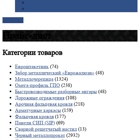
Галерея
Доставка
Контакты
Прайс-лист
Категории
товаров
Евроштакетник
(74)
Забор металлический «Еврожалюзи»
(48)
Металлочерепица
(1324)
Омега-профиль ГПО
(238)
Быстровозводимые разборные ангары
(48)
Дорожные ограждения
(108)
Арочная фальцевая кровля
(218)
Арматурные каркасы
(159)
Фальцевая кровля
(177)
Панели СИП (SIP)
(69)
Сварной решетчатый настил
(13)
Черный металлопрокат
(2932)