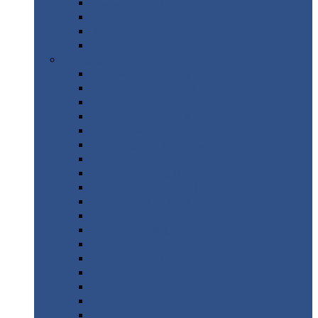
Труба
стальная
Уголок
стальной
Швеллер
Шестигранник
Листовой
прокат
Просечно-вытяжной
лист / ПВЛ
Лист
холоднокатаный
Лист
оцинкованный
Лист
горячекатаный Ст09Г2С
Лист
горячекатаный Ст3
Лист
рифленый: чечевицы
Лист
сталь 10Г2ФБЮ
Лист
сталь 10ХСНД
Лист
сталь 10ХСНД-12
Лист
сталь 12Х1МФ
Лист
сталь 12ХМ
Лист
сталь 16ГС
Лист
сталь 20
Лист
сталь 20К
Лист
сталь 20ЮЧ
Лист
сталь 20Х
Лист
сталь 22К
Лист
сталь 45