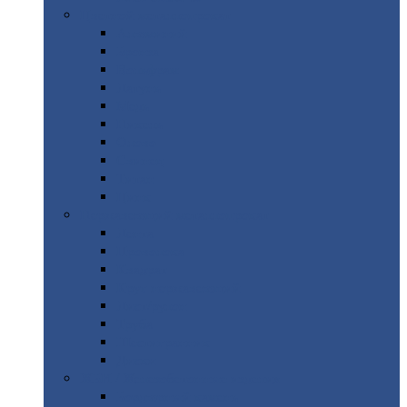
Цветной
металлопрокат
Алюминий
Бронза
Вольфрам
Латунь
Медь
Никель
Олово
Свинец
Титан
Цинк
Нержавеющий
металлопрокат
Лента
Проволока
Квадрат
Круг
нержавеющий
Лист/рулон
Труба
Шестигранник
Диски
ЖБИ
/ Железобетонные изделия
Бордюрный
камень