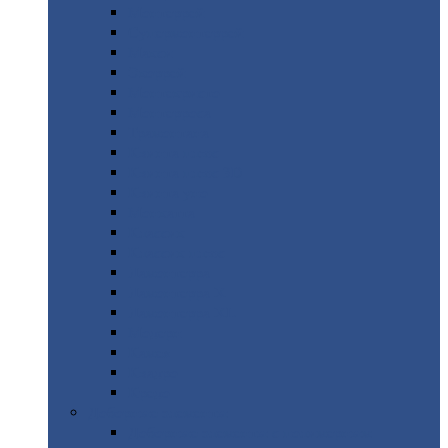
Монтеррей
Супермонтеррей
Макси
Экоррей
Монтекристо
Монтерроса
Трамонтана
Квинта
плюс
Квинта
плюс 3D
Квинта
уно
Монкатта
Классик
Классик
плюс
Ламонтерра
Ламонтерра
X
Ламонтерра
XL
Модерн
Камея
Квадро
Кредо
Доборные
элементы
Доборные
элементы с полимерным