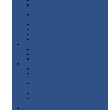
Профнастил
с нестандартной шириной С21
Профнастил
с нестандартной шириной
МП35
Профнастил
с нестандартной шириной
НС35
Профнастил
с нестандартной шириной С44
Профнастил
с нестандартной шириной Н60
Профнастил
с нестандартной шириной Н75
Профнастил
с нестандартной шириной Н114
Профнастил
Профнастил
для крыши
Профнастил
окрашенный
Профнастил
оцинкованный
Сэндвич-панели
Нестандартные
сэндвич панели
С
минераловатным утеплителем (
кровельные )
С
утеплителем из пенополистерола (
кровельные )
С
минераловатным утеплителем ( стеновые )
С
утеплителем из пенополистерола (
стеновые )
Металлочерепица