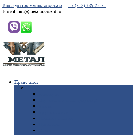
Калькулятор металлопроката
+7 (812) 389-23-81
E-mail: mm@metallmoment.ru
Прайс-лист
Черный
металлопрокат
Арматура
Двутавровая
балка (двутавр)
Квадрат
Круг
стальной
Полоса
стальная
Проволока
Сетка