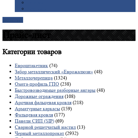
Галерея
Доставка
Контакты
Прайс-лист
Категории
товаров
Евроштакетник
(74)
Забор металлический «Еврожалюзи»
(48)
Металлочерепица
(1324)
Омега-профиль ГПО
(238)
Быстровозводимые разборные ангары
(48)
Дорожные ограждения
(108)
Арочная фальцевая кровля
(218)
Арматурные каркасы
(159)
Фальцевая кровля
(177)
Панели СИП (SIP)
(69)
Сварной решетчатый настил
(13)
Черный металлопрокат
(2932)