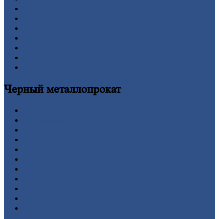
Заводы
Контакты
Прайс-лист
Новости
Личный
кабинет
Оформление
заказа
Оплата
Черный
металлопрокат
Арматура
Двутавровая
балка (двутавр)
Квадрат
Круг
стальной
Лист
Проволока
Рельсы
Сетка
Труба
Шестигранник
Калькулятор