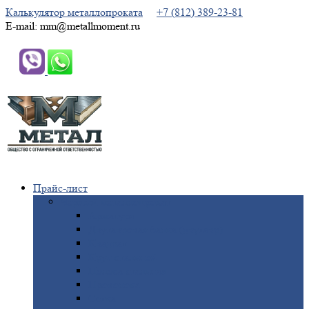
Калькулятор металлопроката
+7 (812) 389-23-81
E-mail: mm@metallmoment.ru
Прайс-лист
Черный
металлопрокат
Арматура
Двутавровая
балка (двутавр)
Квадрат
Круг
стальной
Полоса
стальная
Проволока
Сетка