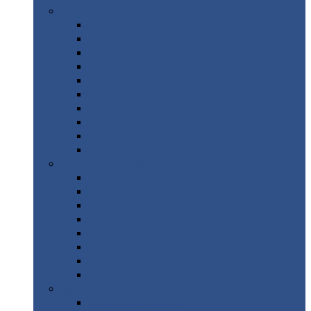
Цветной
металлопрокат
Алюминий
Бронза
Вольфрам
Латунь
Медь
Никель
Олово
Свинец
Титан
Цинк
Нержавеющий
металлопрокат
Лента
Проволока
Квадрат
Круг
нержавеющий
Лист/рулон
Труба
Шестигранник
Диски
ЖБИ
/ Железобетонные изделия
Бордюрный
камень