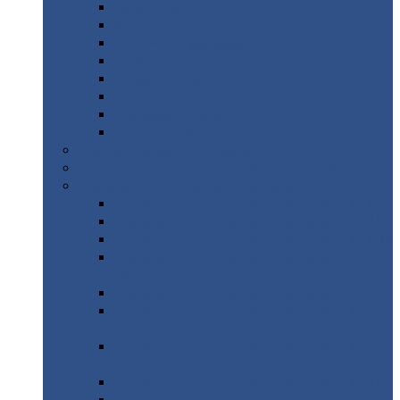
Дорожные
плиты
Каналы
непроходные
Ленточный
фундамент
Лифтовые
шахты
Перемычки
бетонные
Аэродромные
плиты
Фундаментные
блоки
Тепловые
камеры
Авиатехприемка
(РТ приемка)
Арочное
укрытие для конвейеров из профнастила
Профнастил
с нестандартной шириной
Профнастил
с нестандартной шириной С8
Профнастил
с нестандартной шириной С10
Профнастил
с нестандартной шириной СС10
Профнастил
с нестандартной шириной
МП10
Профнастил
с нестандартной шириной С15
Профнастил
с нестандартной шириной
МП18
Профнастил
с нестандартной шириной
МП20
Профнастил
с нестандартной шириной С18