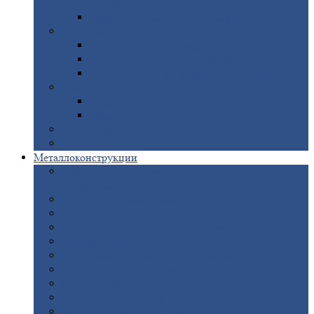
покрытием
Доборные
элементы оцинкованные
Евроштакетник
Штакетник
металлический полукруглый
Штакетник
металлический П-образный
Штакетник
металлический М-образный
Забор
металлический «Еврожалюзи»
Забор
жалюзи — Z
Забор
жалюзи — S
Сантехника
Рельсы
Металлоконструкции
Рамные
конструкции для дорожного
строительства
Быстровозводимые
здания
Металлоконструкции
для мостов
Технологические
металлоконструкции
Козловой
кран
Нестандартные
металлоконструкции
Решетки,
заборы и ограды
Прожекторные
мачты
Изготовление
лестниц из металла
Открытые
крановые эстакады