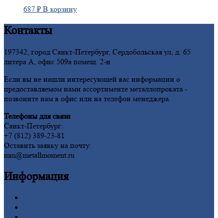
687
₽
В корзину
Контакты
197342, город Санкт-Петербург, Сердобольская ул, д. 65
литера А, офис 509а помещ. 2-н
Если вы не нашли интересующей вас информации о
предоставляемом нами ассортименте металлопроката -
позвоните нам в офис или на телефон менеджера.
Телефоны для связи
Санкт-Петербург:
+7 (812) 389-23-81
Оставить заявку на почту:
mm@metallmoment.ru
Информация
Главная
Вакансии
О
Компании