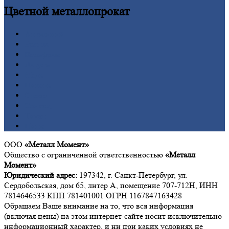
Цветной
металлопрокат
Алюминий
Бронза
Вольфрам
Латунь
Медь
Никель
Олово
Свинец
Титан
Цинк
ООО
«Металл Момент»
Общество с ограниченной ответственностью
«Металл
Момент»
Юридический адрес:
197342, г. Санкт-Петербург, ул.
Сердобольская, дом 65, литер А, помещение 707-712Н, ИНН
7814646533 КПП 781401001 ОГРН 1167847163428
Обращаем Ваше внимание на то, что вся информация
(включая цены) на этом интернет-сайте носит исключительно
информационный характер, и ни при каких условиях не