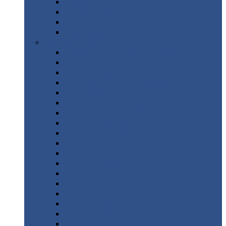
Труба
стальная
Уголок
стальной
Швеллер
Шестигранник
Листовой
прокат
Просечно-вытяжной
лист / ПВЛ
Лист
холоднокатаный
Лист
оцинкованный
Лист
горячекатаный Ст09Г2С
Лист
горячекатаный Ст3
Лист
рифленый: чечевицы
Лист
сталь 10Г2ФБЮ
Лист
сталь 10ХСНД
Лист
сталь 10ХСНД-12
Лист
сталь 12Х1МФ
Лист
сталь 12ХМ
Лист
сталь 16ГС
Лист
сталь 20
Лист
сталь 20К
Лист
сталь 20ЮЧ
Лист
сталь 20Х
Лист
сталь 22К
Лист
сталь 45