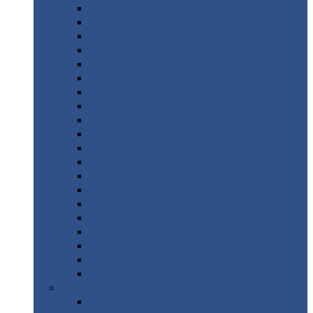
Монтеррей
Супермонтеррей
Макси
Экоррей
Монтекристо
Монтерроса
Трамонтана
Квинта
плюс
Квинта
плюс 3D
Квинта
уно
Монкатта
Классик
Классик
плюс
Ламонтерра
Ламонтерра
X
Ламонтерра
XL
Модерн
Камея
Квадро
Кредо
Доборные
элементы
Доборные
элементы с полимерным