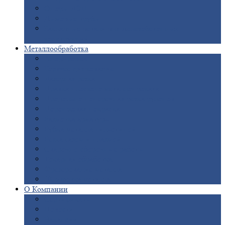
Опоры
ЛЭП
Дымовые
трубы
Закладные
детали для железобетонных
конструкций
Металлообработка
Анодировка
Горячее
цинкование
Лазерная
резка
Правка
плоского металлопроката
Продольно-поперечная
резка рулонов
Порошковая
покраска
Размотка
арматуры
Рубка
металла гильотиной
Резка
газом и плазмой
Сварочно-сборочные
работы
Токарная
обработка
Фрезерование
металла
Шлифовка
металла
О
Компании
Сертификаты
Новости
Вакансии