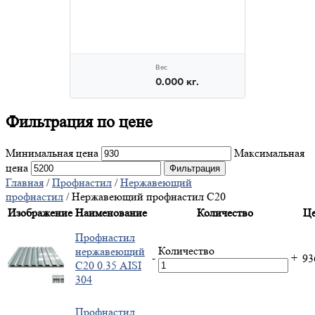
Фильтрация
по цене
Минимальная цена
Максимальная
цена
Фильтрация
Главная
/
Профнастил
/
Нержавеющий
профнастил
/ Нержавеющий профнастил С20
Изображение
Наименование
Количество
Це
Профнастил
Количество
нержавеющий
-
+
9
С20 0.35 AISI
304
Профнастил