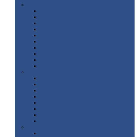
Цветной
металлопрокат
Алюминий
Бронза
Вольфрам
Латунь
Медь
Никель
Олово
Свинец
Титан
Цинк
Нержавеющий
металлопрокат
Лента
Проволока
Квадрат
Круг
нержавеющий
Лист/рулон
Труба
Шестигранник
Диски
ЖБИ
/ Железобетонные изделия
Бордюрный
камень