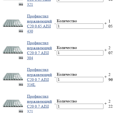
321
Профнастил
Количество
нержавеющий
1
-
+
С20 0.65 AISI
0
430
Профнастил
Количество
нержавеющий
2
-
+
С20 0.7 AISI
0
304
Профнастил
Количество
нержавеющий
2
-
+
С20 0.7 AISI
9
316L
Профнастил
Количество
нержавеющий
2
-
+
С20 0.7 AISI
2
321