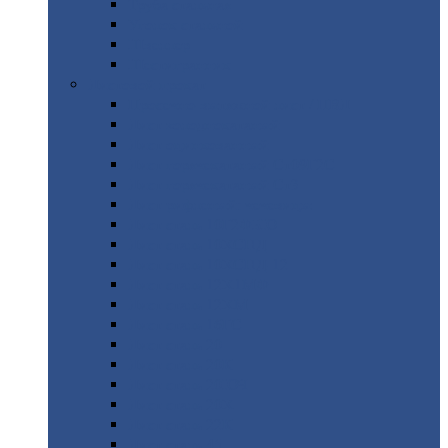
Труба
стальная
Уголок
стальной
Швеллер
Шестигранник
Листовой
прокат
Просечно-вытяжной
лист / ПВЛ
Лист
холоднокатаный
Лист
оцинкованный
Лист
горячекатаный Ст09Г2С
Лист
горячекатаный Ст3
Лист
рифленый: чечевицы
Лист
сталь 10Г2ФБЮ
Лист
сталь 10ХСНД
Лист
сталь 10ХСНД-12
Лист
сталь 12Х1МФ
Лист
сталь 12ХМ
Лист
сталь 16ГС
Лист
сталь 20
Лист
сталь 20К
Лист
сталь 20ЮЧ
Лист
сталь 20Х
Лист
сталь 22К
Лист
сталь 45