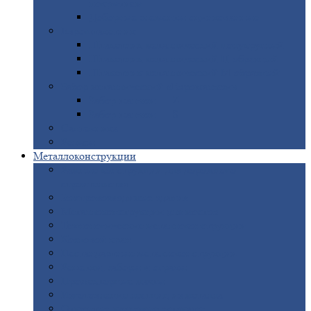
покрытием
Доборные
элементы оцинкованные
Евроштакетник
Штакетник
металлический полукруглый
Штакетник
металлический П-образный
Штакетник
металлический М-образный
Забор
металлический «Еврожалюзи»
Забор
жалюзи — Z
Забор
жалюзи — S
Сантехника
Рельсы
Металлоконструкции
Рамные
конструкции для дорожного
строительства
Быстровозводимые
здания
Металлоконструкции
для мостов
Технологические
металлоконструкции
Козловой
кран
Нестандартные
металлоконструкции
Решетки,
заборы и ограды
Прожекторные
мачты
Изготовление
лестниц из металла
Открытые
крановые эстакады