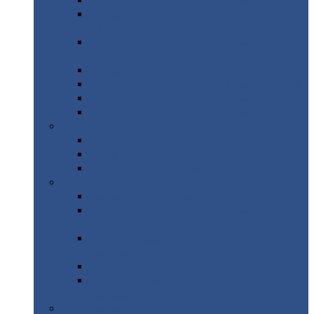
Профнастил
с нестандартной шириной С21
Профнастил
с нестандартной шириной
МП35
Профнастил
с нестандартной шириной
НС35
Профнастил
с нестандартной шириной С44
Профнастил
с нестандартной шириной Н60
Профнастил
с нестандартной шириной Н75
Профнастил
с нестандартной шириной Н114
Профнастил
Профнастил
для крыши
Профнастил
окрашенный
Профнастил
оцинкованный
Сэндвич-панели
Нестандартные
сэндвич панели
С
минераловатным утеплителем (
кровельные )
С
утеплителем из пенополистерола (
кровельные )
С
минераловатным утеплителем ( стеновые )
С
утеплителем из пенополистерола (
стеновые )
Металлочерепица