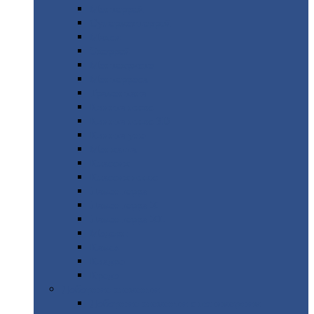
Монтеррей
Супермонтеррей
Макси
Экоррей
Монтекристо
Монтерроса
Трамонтана
Квинта
плюс
Квинта
плюс 3D
Квинта
уно
Монкатта
Классик
Классик
плюс
Ламонтерра
Ламонтерра
X
Ламонтерра
XL
Модерн
Камея
Квадро
Кредо
Доборные
элементы
Доборные
элементы с полимерным