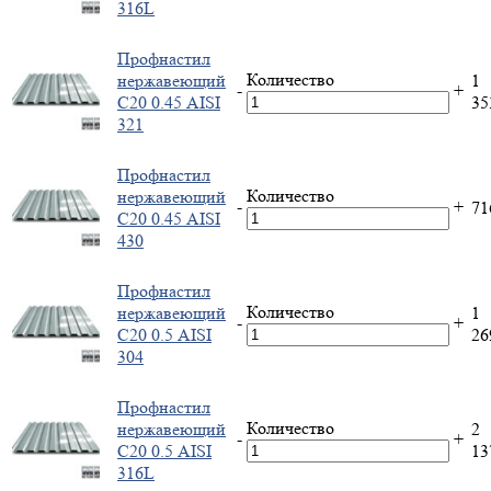
316L
Профнастил
Количество
нержавеющий
1
-
+
С20 0.45 AISI
3
321
Профнастил
Количество
нержавеющий
-
+
7
С20 0.45 AISI
430
Профнастил
Количество
нержавеющий
1
-
+
С20 0.5 AISI
2
304
Профнастил
Количество
нержавеющий
2
-
+
С20 0.5 AISI
1
316L