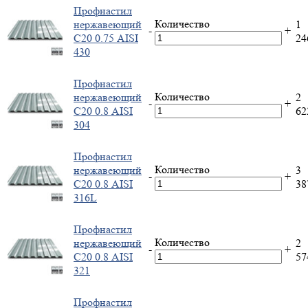
Профнастил
Количество
нержавеющий
1
-
+
С20 0.75 AISI
2
430
Профнастил
Количество
нержавеющий
2
-
+
С20 0.8 AISI
6
304
Профнастил
Количество
нержавеющий
3
-
+
С20 0.8 AISI
3
316L
Профнастил
Количество
нержавеющий
2
-
+
С20 0.8 AISI
5
321
Профнастил