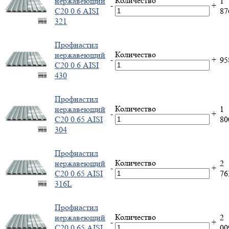
Количество
нержавеющий
1
-
+
С20 0.6 AISI
8
321
Профнастил
Количество
нержавеющий
-
+
9
С20 0.6 AISI
430
Профнастил
Количество
нержавеющий
1
-
+
С20 0.65 AISI
8
304
Профнастил
Количество
нержавеющий
2
-
+
С20 0.65 AISI
7
316L
Профнастил
Количество
нержавеющий
2
-
+
С20 0.65 AISI
0