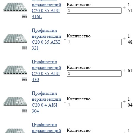
Количество
нержавеющий
1
-
+
С20 0.35 AISI
5
316L
Профнастил
Количество
нержавеющий
1
-
+
С20 0.35 AISI
4
321
Профнастил
Количество
нержавеющий
-
+
61
С20 0.35 AISI
430
Профнастил
Количество
нержавеющий
1
-
+
С20 0.4 AISI
0
304
Профнастил
Количество
нержавеющий
1