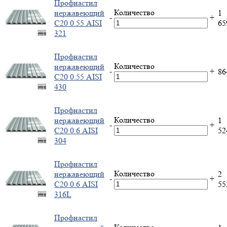
Профнастил
Количество
нержавеющий
1
-
+
С20 0.55 AISI
6
321
Профнастил
Количество
нержавеющий
-
+
8
С20 0.55 AISI
430
Профнастил
Количество
нержавеющий
1
-
+
С20 0.6 AISI
5
304
Профнастил
Количество
нержавеющий
2
-
+
С20 0.6 AISI
5
316L
Профнастил