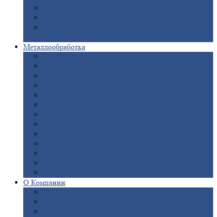
Опоры
ЛЭП
Дымовые
трубы
Закладные
детали для железобетонных
конструкций
Металлообработка
Анодировка
Горячее
цинкование
Лазерная
резка
Правка
плоского металлопроката
Продольно-поперечная
резка рулонов
Порошковая
покраска
Размотка
арматуры
Рубка
металла гильотиной
Резка
газом и плазмой
Сварочно-сборочные
работы
Токарная
обработка
Фрезерование
металла
Шлифовка
металла
О
Компании
Сертификаты
Новости
Вакансии