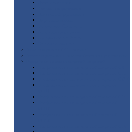
Дорожные
плиты
Каналы
непроходные
Ленточный
фундамент
Лифтовые
шахты
Перемычки
бетонные
Аэродромные
плиты
Фундаментные
блоки
Тепловые
камеры
Авиатехприемка
(РТ приемка)
Арочное
укрытие для конвейеров из профнастила
Профнастил
с нестандартной шириной
Профнастил
с нестандартной шириной С8
Профнастил
с нестандартной шириной С10
Профнастил
с нестандартной шириной СС10
Профнастил
с нестандартной шириной
МП10
Профнастил
с нестандартной шириной С15
Профнастил
с нестандартной шириной
МП18
Профнастил
с нестандартной шириной
МП20
Профнастил
с нестандартной шириной С18