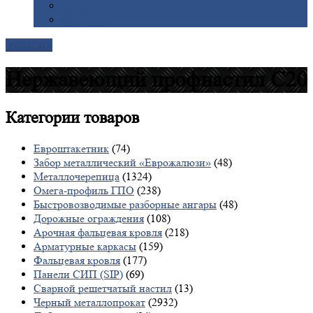
Галерея
Доставка
Контакты
Нержавеющий профнастил С20
Категории
товаров
Евроштакетник
(74)
Забор металлический «Еврожалюзи»
(48)
Металлочерепица
(1324)
Омега-профиль ГПО
(238)
Быстровозводимые разборные ангары
(48)
Дорожные ограждения
(108)
Арочная фальцевая кровля
(218)
Арматурные каркасы
(159)
Фальцевая кровля
(177)
Панели СИП (SIP)
(69)
Сварной решетчатый настил
(13)
Черный металлопрокат
(2932)