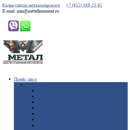
Калькулятор металлопроката
+7 (812) 389-23-81
E-mail: mm@metallmoment.ru
Прайс-лист
Черный
металлопрокат
Арматура
Двутавровая
балка (двутавр)
Квадрат
Круг
стальной
Полоса
стальная
Проволока
Сетка