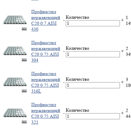
Профнастил
Количество
нержавеющий
1
-
+
С20 0.7 AISI
1
430
Профнастил
Количество
нержавеющий
2
-
+
С20 0.75 AISI
3
304
Профнастил
Количество
нержавеющий
3
-
+
С20 0.75 AISI
1
316L
Профнастил
Количество
нержавеющий
2
-
+
С20 0.75 AISI
4
321