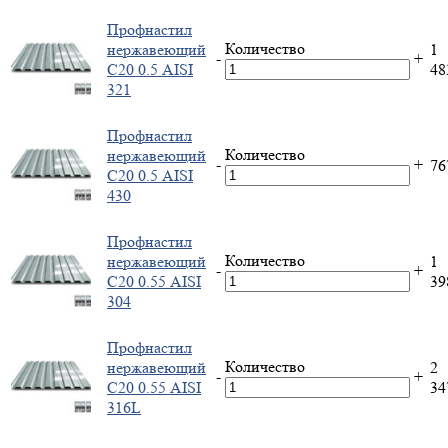
Профнастил
Количество
нержавеющий
1
-
+
С20 0.5 AISI
4
321
Профнастил
Количество
нержавеющий
-
+
7
С20 0.5 AISI
430
Профнастил
Количество
нержавеющий
1
-
+
С20 0.55 AISI
3
304
Профнастил
Количество
нержавеющий
2
-
+
С20 0.55 AISI
3
316L