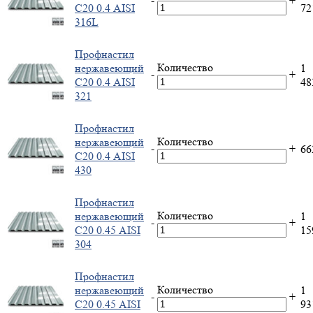
-
+
С20 0.4 AISI
7
316L
Профнастил
Количество
нержавеющий
1
-
+
С20 0.4 AISI
4
321
Профнастил
Количество
нержавеющий
-
+
6
С20 0.4 AISI
430
Профнастил
Количество
нержавеющий
1
-
+
С20 0.45 AISI
1
304
Профнастил
Количество
нержавеющий
1
-
+
С20 0.45 AISI
9