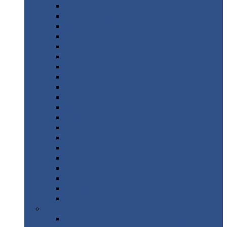
Монтеррей
Супермонтеррей
Макси
Экоррей
Монтекристо
Монтерроса
Трамонтана
Квинта
плюс
Квинта
плюс 3D
Квинта
уно
Монкатта
Классик
Классик
плюс
Ламонтерра
Ламонтерра
X
Ламонтерра
XL
Модерн
Камея
Квадро
Кредо
Доборные
элементы
Доборные
элементы с полимерным