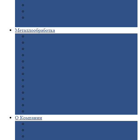
Опоры
ЛЭП
Дымовые
трубы
Закладные
детали для железобетонных
конструкций
Металлообработка
Анодировка
Горячее
цинкование
Лазерная
резка
Правка
плоского металлопроката
Продольно-поперечная
резка рулонов
Порошковая
покраска
Размотка
арматуры
Рубка
металла гильотиной
Резка
газом и плазмой
Сварочно-сборочные
работы
Токарная
обработка
Фрезерование
металла
Шлифовка
металла
О
Компании
Сертификаты
Новости
Вакансии