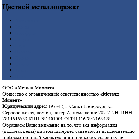
Цветной
металлопрокат
Алюминий
Бронза
Вольфрам
Латунь
Медь
Никель
Олово
Свинец
Титан
Цинк
ООО
«Металл Момент»
Общество с ограниченной ответственностью
«Металл
Момент»
Юридический адрес:
197342, г. Санкт-Петербург, ул.
Сердобольская, дом 65, литер А, помещение 707-712Н, ИНН
7814646533 КПП 781401001 ОГРН 1167847163428
Обращаем Ваше внимание на то, что вся информация
(включая цены) на этом интернет-сайте носит исключительно
информационный характер, и ни при каких условиях не