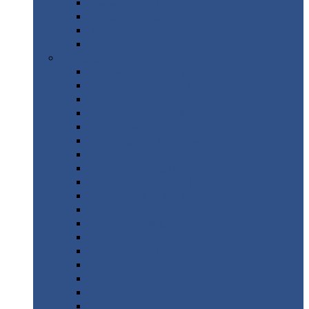
Труба
стальная
Уголок
стальной
Швеллер
Шестигранник
Листовой
прокат
Просечно-вытяжной
лист / ПВЛ
Лист
холоднокатаный
Лист
оцинкованный
Лист
горячекатаный Ст09Г2С
Лист
горячекатаный Ст3
Лист
рифленый: чечевицы
Лист
сталь 10Г2ФБЮ
Лист
сталь 10ХСНД
Лист
сталь 10ХСНД-12
Лист
сталь 12Х1МФ
Лист
сталь 12ХМ
Лист
сталь 16ГС
Лист
сталь 20
Лист
сталь 20К
Лист
сталь 20ЮЧ
Лист
сталь 20Х
Лист
сталь 22К
Лист
сталь 45