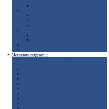
покрытием
Доборные
элементы оцинкованные
Евроштакетник
Штакетник
металлический полукруглый
Штакетник
металлический П-образный
Штакетник
металлический М-образный
Забор
металлический «Еврожалюзи»
Забор
жалюзи — Z
Забор
жалюзи — S
Сантехника
Рельсы
Металлоконструкции
Рамные
конструкции для дорожного
строительства
Быстровозводимые
здания
Металлоконструкции
для мостов
Технологические
металлоконструкции
Козловой
кран
Нестандартные
металлоконструкции
Решетки,
заборы и ограды
Прожекторные
мачты
Изготовление
лестниц из металла
Открытые
крановые эстакады