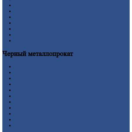
Заводы
Контакты
Прайс-лист
Новости
Личный
кабинет
Оформление
заказа
Оплата
Черный
металлопрокат
Арматура
Двутавровая
балка (двутавр)
Квадрат
Круг
стальной
Лист
Проволока
Рельсы
Сетка
Труба
Шестигранник
Калькулятор