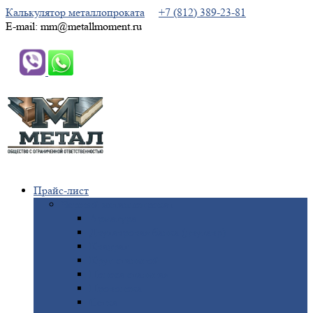
Калькулятор металлопроката
+7 (812) 389-23-81
E-mail: mm@metallmoment.ru
Прайс-лист
Черный
металлопрокат
Арматура
Двутавровая
балка (двутавр)
Квадрат
Круг
стальной
Полоса
стальная
Проволока
Сетка