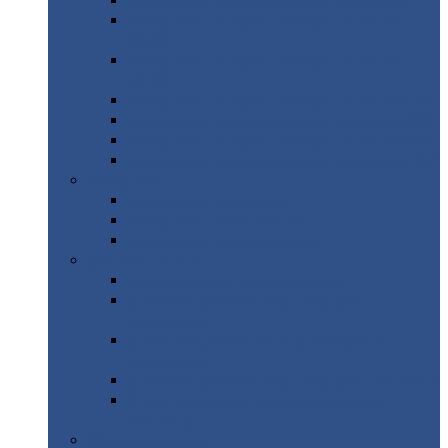
Профнастил
с нестандартной шириной С21
Профнастил
с нестандартной шириной
МП35
Профнастил
с нестандартной шириной
НС35
Профнастил
с нестандартной шириной С44
Профнастил
с нестандартной шириной Н60
Профнастил
с нестандартной шириной Н75
Профнастил
с нестандартной шириной Н114
Профнастил
Профнастил
для крыши
Профнастил
окрашенный
Профнастил
оцинкованный
Сэндвич-панели
Нестандартные
сэндвич панели
С
минераловатным утеплителем (
кровельные )
С
утеплителем из пенополистерола (
кровельные )
С
минераловатным утеплителем ( стеновые )
С
утеплителем из пенополистерола (
стеновые )
Металлочерепица