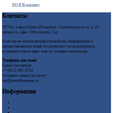
993
₽
В корзину
Контакты
197342, город Санкт-Петербург, Сердобольская ул, д. 65
литера А, офис 509а помещ. 2-н
Если вы не нашли интересующей вас информации о
предоставляемом нами ассортименте металлопроката -
позвоните нам в офис или на телефон менеджера.
Телефоны для связи
Санкт-Петербург:
+7 (812) 389-23-81
Оставить заявку на почту:
mm@metallmoment.ru
Информация
Главная
Вакансии
О
Компании