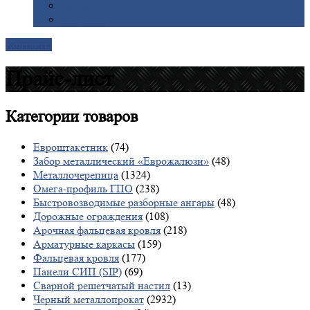
Галерея
Доставка
Контакты
Прайс-лист
Категории
товаров
Евроштакетник
(74)
Забор металлический «Еврожалюзи»
(48)
Металлочерепица
(1324)
Омега-профиль ГПО
(238)
Быстровозводимые разборные ангары
(48)
Дорожные ограждения
(108)
Арочная фальцевая кровля
(218)
Арматурные каркасы
(159)
Фальцевая кровля
(177)
Панели СИП (SIP)
(69)
Сварной решетчатый настил
(13)
Черный металлопрокат
(2932)