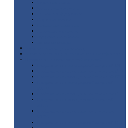
Дорожные
плиты
Каналы
непроходные
Ленточный
фундамент
Лифтовые
шахты
Перемычки
бетонные
Аэродромные
плиты
Фундаментные
блоки
Тепловые
камеры
Авиатехприемка
(РТ приемка)
Арочное
укрытие для конвейеров из профнастила
Профнастил
с нестандартной шириной
Профнастил
с нестандартной шириной С8
Профнастил
с нестандартной шириной С10
Профнастил
с нестандартной шириной СС10
Профнастил
с нестандартной шириной
МП10
Профнастил
с нестандартной шириной С15
Профнастил
с нестандартной шириной
МП18
Профнастил
с нестандартной шириной
МП20
Профнастил
с нестандартной шириной С18