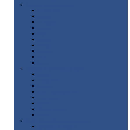
Цветной
металлопрокат
Алюминий
Бронза
Вольфрам
Латунь
Медь
Никель
Олово
Свинец
Титан
Цинк
Нержавеющий
металлопрокат
Лента
Проволока
Квадрат
Круг
нержавеющий
Лист/рулон
Труба
Шестигранник
Диски
ЖБИ
/ Железобетонные изделия
Бордюрный
камень