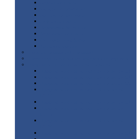
Дорожные
плиты
Каналы
непроходные
Ленточный
фундамент
Лифтовые
шахты
Перемычки
бетонные
Аэродромные
плиты
Фундаментные
блоки
Тепловые
камеры
Авиатехприемка
(РТ приемка)
Арочное
укрытие для конвейеров из профнастила
Профнастил
с нестандартной шириной
Профнастил
с нестандартной шириной С8
Профнастил
с нестандартной шириной С10
Профнастил
с нестандартной шириной СС10
Профнастил
с нестандартной шириной
МП10
Профнастил
с нестандартной шириной С15
Профнастил
с нестандартной шириной
МП18
Профнастил
с нестандартной шириной
МП20
Профнастил
с нестандартной шириной С18