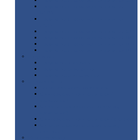
Профнастил
с нестандартной шириной С21
Профнастил
с нестандартной шириной
МП35
Профнастил
с нестандартной шириной
НС35
Профнастил
с нестандартной шириной С44
Профнастил
с нестандартной шириной Н60
Профнастил
с нестандартной шириной Н75
Профнастил
с нестандартной шириной Н114
Профнастил
Профнастил
для крыши
Профнастил
окрашенный
Профнастил
оцинкованный
Сэндвич-панели
Нестандартные
сэндвич панели
С
минераловатным утеплителем (
кровельные )
С
утеплителем из пенополистерола (
кровельные )
С
минераловатным утеплителем ( стеновые )
С
утеплителем из пенополистерола (
стеновые )
Металлочерепица