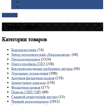
Галерея
Доставка
Контакты
Прайс-лист
Категории
товаров
Евроштакетник
(74)
Забор металлический «Еврожалюзи»
(48)
Металлочерепица
(1324)
Омега-профиль ГПО
(238)
Быстровозводимые разборные ангары
(48)
Дорожные ограждения
(108)
Арочная фальцевая кровля
(218)
Арматурные каркасы
(159)
Фальцевая кровля
(177)
Панели СИП (SIP)
(69)
Сварной решетчатый настил
(13)
Черный металлопрокат
(2932)