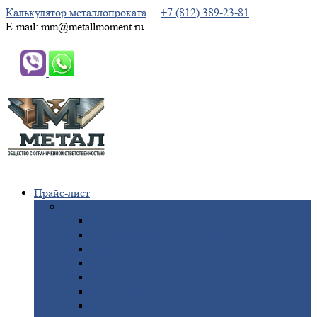
Калькулятор металлопроката
+7 (812) 389-23-81
E-mail: mm@metallmoment.ru
Прайс-лист
Черный
металлопрокат
Арматура
Двутавровая
балка (двутавр)
Квадрат
Круг
стальной
Полоса
стальная
Проволока
Сетка