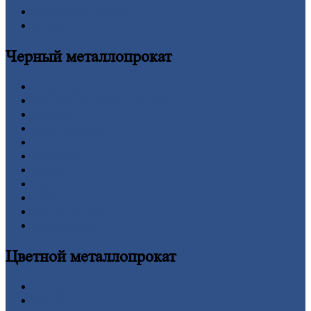
Оформление
заказа
Оплата
Черный
металлопрокат
Арматура
Двутавровая
балка (двутавр)
Квадрат
Круг
стальной
Лист
Проволока
Рельсы
Сетка
Труба
Шестигранник
Калькулятор
Цветной
металлопрокат
Алюминий
Бронза