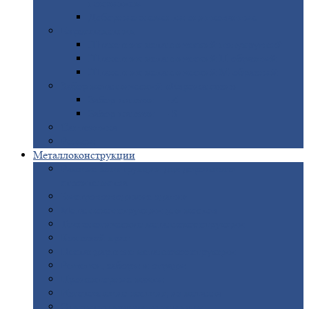
покрытием
Доборные
элементы оцинкованные
Евроштакетник
Штакетник
металлический полукруглый
Штакетник
металлический П-образный
Штакетник
металлический М-образный
Забор
металлический «Еврожалюзи»
Забор
жалюзи — Z
Забор
жалюзи — S
Сантехника
Рельсы
Металлоконструкции
Рамные
конструкции для дорожного
строительства
Быстровозводимые
здания
Металлоконструкции
для мостов
Технологические
металлоконструкции
Козловой
кран
Нестандартные
металлоконструкции
Решетки,
заборы и ограды
Прожекторные
мачты
Изготовление
лестниц из металла
Открытые
крановые эстакады