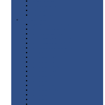
Труба
стальная
Уголок
стальной
Швеллер
Шестигранник
Листовой
прокат
Просечно-вытяжной
лист / ПВЛ
Лист
холоднокатаный
Лист
оцинкованный
Лист
горячекатаный Ст09Г2С
Лист
горячекатаный Ст3
Лист
рифленый: чечевицы
Лист
сталь 10Г2ФБЮ
Лист
сталь 10ХСНД
Лист
сталь 10ХСНД-12
Лист
сталь 12Х1МФ
Лист
сталь 12ХМ
Лист
сталь 16ГС
Лист
сталь 20
Лист
сталь 20К
Лист
сталь 20ЮЧ
Лист
сталь 20Х
Лист
сталь 22К
Лист
сталь 45