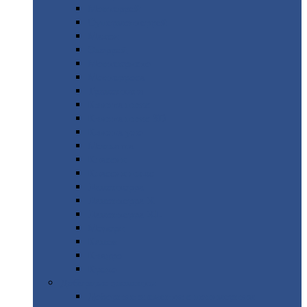
Монтеррей
Супермонтеррей
Макси
Экоррей
Монтекристо
Монтерроса
Трамонтана
Квинта
плюс
Квинта
плюс 3D
Квинта
уно
Монкатта
Классик
Классик
плюс
Ламонтерра
Ламонтерра
X
Ламонтерра
XL
Модерн
Камея
Квадро
Кредо
Доборные
элементы
Доборные
элементы с полимерным