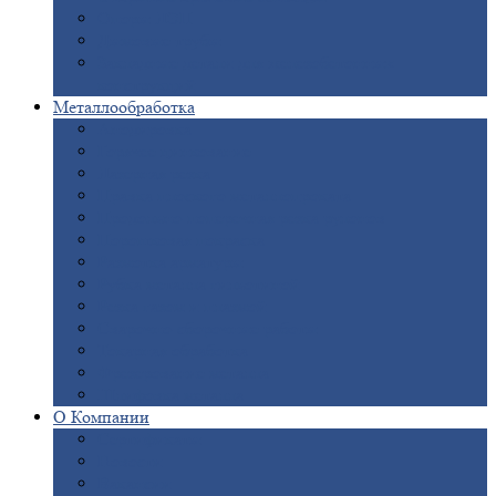
Опоры
ЛЭП
Дымовые
трубы
Закладные
детали для железобетонных
конструкций
Металлообработка
Анодировка
Горячее
цинкование
Лазерная
резка
Правка
плоского металлопроката
Продольно-поперечная
резка рулонов
Порошковая
покраска
Размотка
арматуры
Рубка
металла гильотиной
Резка
газом и плазмой
Сварочно-сборочные
работы
Токарная
обработка
Фрезерование
металла
Шлифовка
металла
О
Компании
Сертификаты
Новости
Вакансии