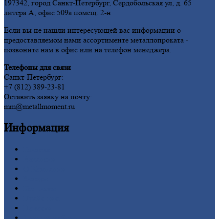
197342, город Санкт-Петербург, Сердобольская ул, д. 65
литера А, офис 509а помещ. 2-н
Если вы не нашли интересующей вас информации о
предоставляемом нами ассортименте металлопроката -
позвоните нам в офис или на телефон менеджера.
Телефоны для связи
Санкт-Петербург:
+7 (812) 389-23-81
Оставить заявку на почту:
mm@metallmoment.ru
Информация
Главная
Вакансии
О
Компании
Заводы
Контакты
Прайс-лист
Новости
Личный
кабинет