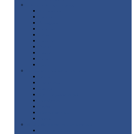
Цветной
металлопрокат
Алюминий
Бронза
Вольфрам
Латунь
Медь
Никель
Олово
Свинец
Титан
Цинк
Нержавеющий
металлопрокат
Лента
Проволока
Квадрат
Круг
нержавеющий
Лист/рулон
Труба
Шестигранник
Диски
ЖБИ
/ Железобетонные изделия
Бордюрный
камень