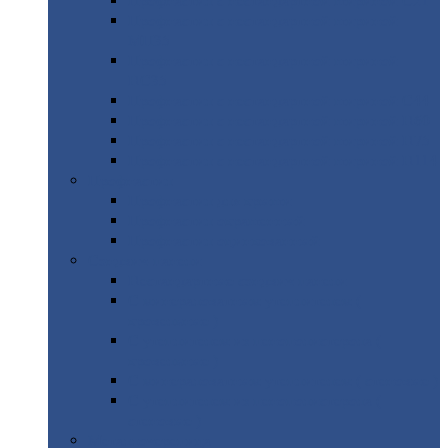
Профнастил
с нестандартной шириной С21
Профнастил
с нестандартной шириной
МП35
Профнастил
с нестандартной шириной
НС35
Профнастил
с нестандартной шириной С44
Профнастил
с нестандартной шириной Н60
Профнастил
с нестандартной шириной Н75
Профнастил
с нестандартной шириной Н114
Профнастил
Профнастил
для крыши
Профнастил
окрашенный
Профнастил
оцинкованный
Сэндвич-панели
Нестандартные
сэндвич панели
С
минераловатным утеплителем (
кровельные )
С
утеплителем из пенополистерола (
кровельные )
С
минераловатным утеплителем ( стеновые )
С
утеплителем из пенополистерола (
стеновые )
Металлочерепица