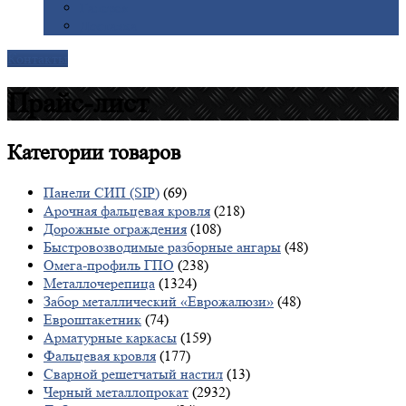
Галерея
Доставка
Контакты
Прайс-лист
Категории
товаров
Панели СИП (SIP)
(69)
Арочная фальцевая кровля
(218)
Дорожные ограждения
(108)
Быстровозводимые разборные ангары
(48)
Омега-профиль ГПО
(238)
Металлочерепица
(1324)
Забор металлический «Еврожалюзи»
(48)
Евроштакетник
(74)
Арматурные каркасы
(159)
Фальцевая кровля
(177)
Сварной решетчатый настил
(13)
Черный металлопрокат
(2932)