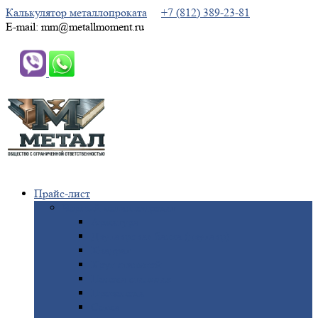
Калькулятор металлопроката
+7 (812) 389-23-81
E-mail: mm@metallmoment.ru
Прайс-лист
Черный
металлопрокат
Арматура
Двутавровая
балка (двутавр)
Квадрат
Круг
стальной
Полоса
стальная
Проволока
Сетка