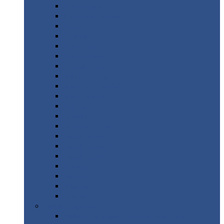
Монтеррей
Супермонтеррей
Макси
Экоррей
Монтекристо
Монтерроса
Трамонтана
Квинта
плюс
Квинта
плюс 3D
Квинта
уно
Монкатта
Классик
Классик
плюс
Ламонтерра
Ламонтерра
X
Ламонтерра
XL
Модерн
Камея
Квадро
Кредо
Доборные
элементы
Доборные
элементы с полимерным