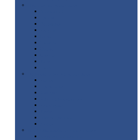
Цветной
металлопрокат
Алюминий
Бронза
Вольфрам
Латунь
Медь
Никель
Олово
Свинец
Титан
Цинк
Нержавеющий
металлопрокат
Лента
Проволока
Квадрат
Круг
нержавеющий
Лист/рулон
Труба
Шестигранник
Диски
ЖБИ
/ Железобетонные изделия
Бордюрный
камень