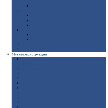
покрытием
Доборные
элементы оцинкованные
Евроштакетник
Штакетник
металлический полукруглый
Штакетник
металлический П-образный
Штакетник
металлический М-образный
Забор
металлический «Еврожалюзи»
Забор
жалюзи — Z
Забор
жалюзи — S
Сантехника
Рельсы
Металлоконструкции
Рамные
конструкции для дорожного
строительства
Быстровозводимые
здания
Металлоконструкции
для мостов
Технологические
металлоконструкции
Козловой
кран
Нестандартные
металлоконструкции
Решетки,
заборы и ограды
Прожекторные
мачты
Изготовление
лестниц из металла
Открытые
крановые эстакады