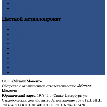
Шестигранник
Калькулятор
Цветной
металлопрокат
Алюминий
Бронза
Вольфрам
Латунь
Медь
Никель
Олово
Свинец
Титан
Цинк
ООО
«Металл Момент»
Общество с ограниченной ответственностью
«Металл
Момент»
Юридический адрес:
197342, г. Санкт-Петербург, ул.
Сердобольская, дом 65, литер А, помещение 707-712Н, ИНН
7814646533 КПП 781401001 ОГРН 1167847163428