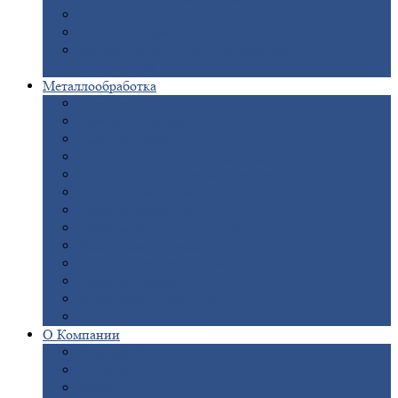
Опоры
ЛЭП
Дымовые
трубы
Закладные
детали для железобетонных
конструкций
Металлообработка
Анодировка
Горячее
цинкование
Лазерная
резка
Правка
плоского металлопроката
Продольно-поперечная
резка рулонов
Порошковая
покраска
Размотка
арматуры
Рубка
металла гильотиной
Резка
газом и плазмой
Сварочно-сборочные
работы
Токарная
обработка
Фрезерование
металла
Шлифовка
металла
О
Компании
Сертификаты
Новости
Вакансии