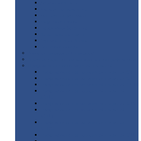
Дорожные
плиты
Каналы
непроходные
Ленточный
фундамент
Лифтовые
шахты
Перемычки
бетонные
Аэродромные
плиты
Фундаментные
блоки
Тепловые
камеры
Авиатехприемка
(РТ приемка)
Арочное
укрытие для конвейеров из профнастила
Профнастил
с нестандартной шириной
Профнастил
с нестандартной шириной С8
Профнастил
с нестандартной шириной С10
Профнастил
с нестандартной шириной СС10
Профнастил
с нестандартной шириной
МП10
Профнастил
с нестандартной шириной С15
Профнастил
с нестандартной шириной
МП18
Профнастил
с нестандартной шириной
МП20
Профнастил
с нестандартной шириной С18