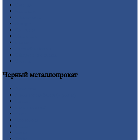
Главная
Вакансии
О
Компании
Заводы
Контакты
Прайс-лист
Новости
Личный
кабинет
Оформление
заказа
Оплата
Черный
металлопрокат
Арматура
Двутавровая
балка (двутавр)
Квадрат
Круг
стальной
Лист
Проволока
Рельсы
Сетка
Труба