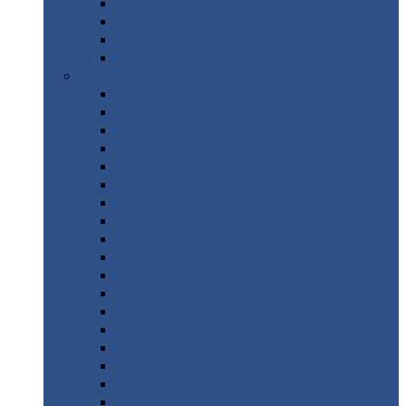
Труба
стальная
Уголок
стальной
Швеллер
Шестигранник
Листовой
прокат
Просечно-вытяжной
лист / ПВЛ
Лист
холоднокатаный
Лист
оцинкованный
Лист
горячекатаный Ст09Г2С
Лист
горячекатаный Ст3
Лист
рифленый: чечевицы
Лист
сталь 10Г2ФБЮ
Лист
сталь 10ХСНД
Лист
сталь 10ХСНД-12
Лист
сталь 12Х1МФ
Лист
сталь 12ХМ
Лист
сталь 16ГС
Лист
сталь 20
Лист
сталь 20К
Лист
сталь 20ЮЧ
Лист
сталь 20Х
Лист
сталь 22К
Лист
сталь 45