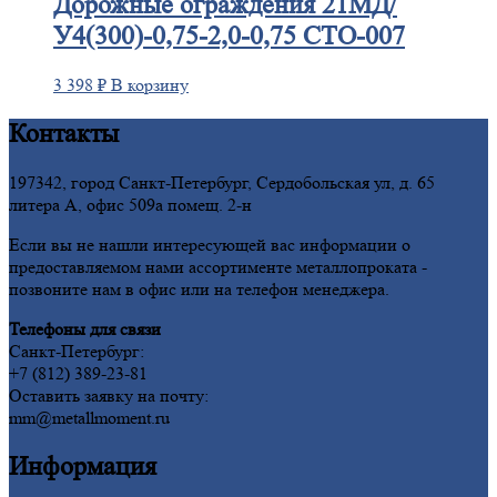
Дорожные
ограждения 21МД/
У4(300)-0,75-2,0-0,75 СТО-007
3 398
₽
В корзину
Контакты
197342, город Санкт-Петербург, Сердобольская ул, д. 65
литера А, офис 509а помещ. 2-н
Если вы не нашли интересующей вас информации о
предоставляемом нами ассортименте металлопроката -
позвоните нам в офис или на телефон менеджера.
Телефоны для связи
Санкт-Петербург:
+7 (812) 389-23-81
Оставить заявку на почту:
mm@metallmoment.ru
Информация