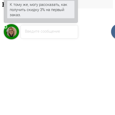
Ваша
корзина
К тому же, могу рассказать, как
получить скидку 3% на первый
заказ.
Введите сообщение