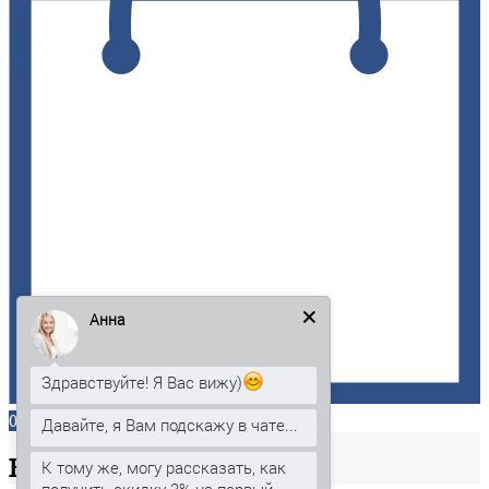
Анна
Здравствуйте! Я Вас вижу)
0
Давайте, я Вам подскажу в чате...
Ваша
корзина
К тому же, могу рассказать, как
получить скидку 3% на первый