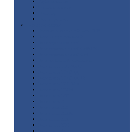
Труба
стальная
Уголок
стальной
Швеллер
Шестигранник
Листовой
прокат
Просечно-вытяжной
лист / ПВЛ
Лист
холоднокатаный
Лист
оцинкованный
Лист
горячекатаный Ст09Г2С
Лист
горячекатаный Ст3
Лист
рифленый: чечевицы
Лист
сталь 10Г2ФБЮ
Лист
сталь 10ХСНД
Лист
сталь 10ХСНД-12
Лист
сталь 12Х1МФ
Лист
сталь 12ХМ
Лист
сталь 16ГС
Лист
сталь 20
Лист
сталь 20К
Лист
сталь 20ЮЧ
Лист
сталь 20Х
Лист
сталь 22К
Лист
сталь 45