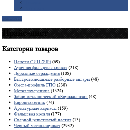
Галерея
Доставка
Контакты
Прайс-лист
Категории
товаров
Панели СИП (SIP)
(69)
Арочная фальцевая кровля
(218)
Дорожные ограждения
(108)
Быстровозводимые разборные ангары
(48)
Омега-профиль ГПО
(238)
Металлочерепица
(1324)
Забор металлический «Еврожалюзи»
(48)
Евроштакетник
(74)
Арматурные каркасы
(159)
Фальцевая кровля
(177)
Сварной решетчатый настил
(13)
Черный металлопрокат
(2932)