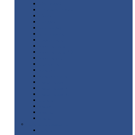
Монтеррей
Супермонтеррей
Макси
Экоррей
Монтекристо
Монтерроса
Трамонтана
Квинта
плюс
Квинта
плюс 3D
Квинта
уно
Монкатта
Классик
Классик
плюс
Ламонтерра
Ламонтерра
X
Ламонтерра
XL
Модерн
Камея
Квадро
Кредо
Доборные
элементы
Доборные
элементы с полимерным