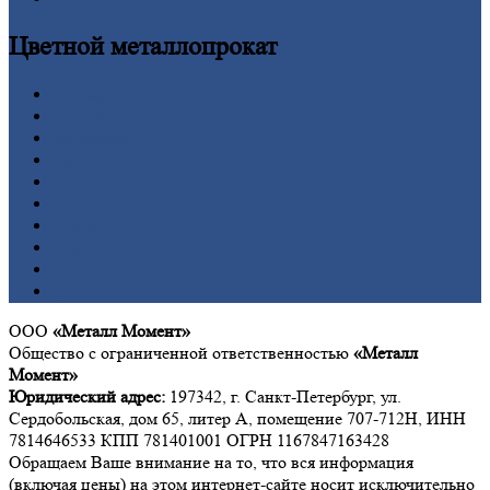
Цветной
металлопрокат
Алюминий
Бронза
Вольфрам
Латунь
Медь
Никель
Олово
Свинец
Титан
Цинк
ООО
«Металл Момент»
Общество с ограниченной ответственностью
«Металл
Момент»
Юридический адрес:
197342, г. Санкт-Петербург, ул.
Сердобольская, дом 65, литер А, помещение 707-712Н, ИНН
7814646533 КПП 781401001 ОГРН 1167847163428
Обращаем Ваше внимание на то, что вся информация
(включая цены) на этом интернет-сайте носит исключительно