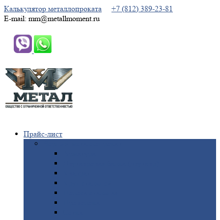
Калькулятор металлопроката
+7 (812) 389-23-81
E-mail: mm@metallmoment.ru
Прайс-лист
Черный
металлопрокат
Арматура
Двутавровая
балка (двутавр)
Квадрат
Круг
стальной
Полоса
стальная
Проволока
Сетка