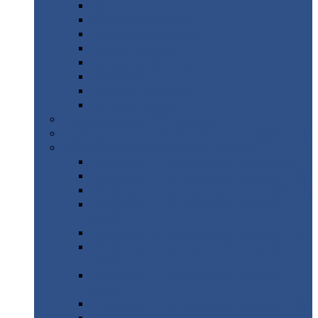
Дорожные
плиты
Каналы
непроходные
Ленточный
фундамент
Лифтовые
шахты
Перемычки
бетонные
Аэродромные
плиты
Фундаментные
блоки
Тепловые
камеры
Авиатехприемка
(РТ приемка)
Арочное
укрытие для конвейеров из профнастила
Профнастил
с нестандартной шириной
Профнастил
с нестандартной шириной С8
Профнастил
с нестандартной шириной С10
Профнастил
с нестандартной шириной СС10
Профнастил
с нестандартной шириной
МП10
Профнастил
с нестандартной шириной С15
Профнастил
с нестандартной шириной
МП18
Профнастил
с нестандартной шириной
МП20
Профнастил
с нестандартной шириной С18