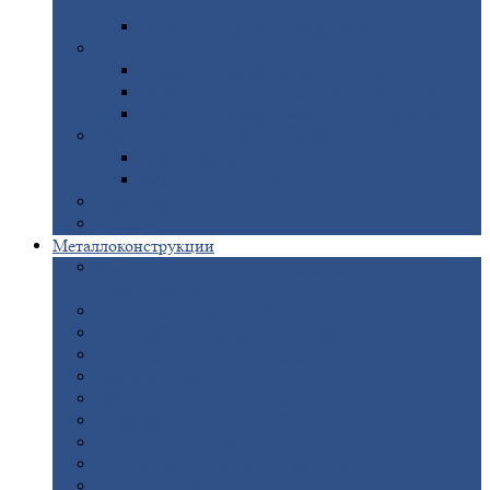
покрытием
Доборные
элементы оцинкованные
Евроштакетник
Штакетник
металлический полукруглый
Штакетник
металлический П-образный
Штакетник
металлический М-образный
Забор
металлический «Еврожалюзи»
Забор
жалюзи — Z
Забор
жалюзи — S
Сантехника
Рельсы
Металлоконструкции
Рамные
конструкции для дорожного
строительства
Быстровозводимые
здания
Металлоконструкции
для мостов
Технологические
металлоконструкции
Козловой
кран
Нестандартные
металлоконструкции
Решетки,
заборы и ограды
Прожекторные
мачты
Изготовление
лестниц из металла
Открытые
крановые эстакады