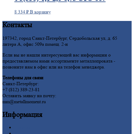
8 334
₽
В корзину
Контакты
197342, город Санкт-Петербург, Сердобольская ул, д. 65
литера А, офис 509а помещ. 2-н
Если вы не нашли интересующей вас информации о
предоставляемом нами ассортименте металлопроката -
позвоните нам в офис или на телефон менеджера.
Телефоны для связи
Санкт-Петербург:
+7 (812) 389-23-81
Оставить заявку на почту:
mm@metallmoment.ru
Информация
Главная
Вакансии