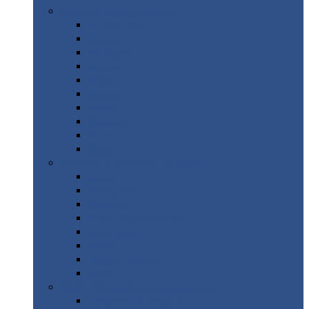
Цветной
металлопрокат
Алюминий
Бронза
Вольфрам
Латунь
Медь
Никель
Олово
Свинец
Титан
Цинк
Нержавеющий
металлопрокат
Лента
Проволока
Квадрат
Круг
нержавеющий
Лист/рулон
Труба
Шестигранник
Диски
ЖБИ
/ Железобетонные изделия
Бордюрный
камень