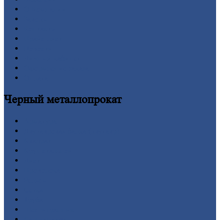
О
Компании
Заводы
Контакты
Прайс-лист
Новости
Личный
кабинет
Оформление
заказа
Оплата
Черный
металлопрокат
Арматура
Двутавровая
балка (двутавр)
Квадрат
Круг
стальной
Лист
Проволока
Рельсы
Сетка
Труба
Шестигранник
Калькулятор