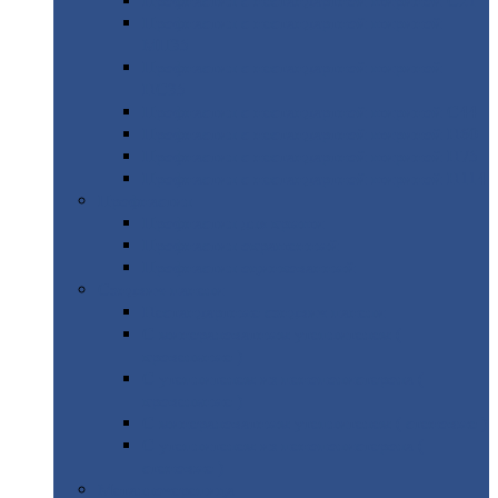
Профнастил
с нестандартной шириной С21
Профнастил
с нестандартной шириной
МП35
Профнастил
с нестандартной шириной
НС35
Профнастил
с нестандартной шириной С44
Профнастил
с нестандартной шириной Н60
Профнастил
с нестандартной шириной Н75
Профнастил
с нестандартной шириной Н114
Профнастил
Профнастил
для крыши
Профнастил
окрашенный
Профнастил
оцинкованный
Сэндвич-панели
Нестандартные
сэндвич панели
С
минераловатным утеплителем (
кровельные )
С
утеплителем из пенополистерола (
кровельные )
С
минераловатным утеплителем ( стеновые )
С
утеплителем из пенополистерола (
стеновые )
Металлочерепица