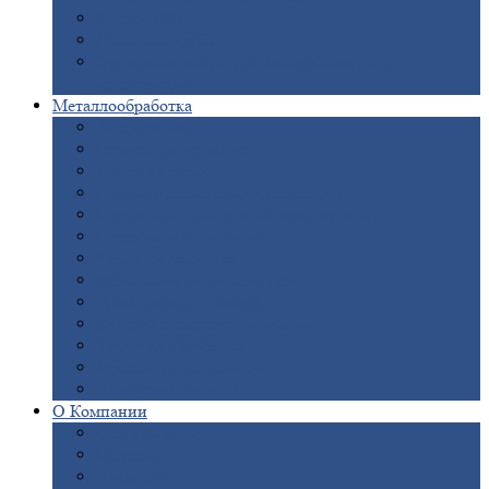
Опоры
ЛЭП
Дымовые
трубы
Закладные
детали для железобетонных
конструкций
Металлообработка
Анодировка
Горячее
цинкование
Лазерная
резка
Правка
плоского металлопроката
Продольно-поперечная
резка рулонов
Порошковая
покраска
Размотка
арматуры
Рубка
металла гильотиной
Резка
газом и плазмой
Сварочно-сборочные
работы
Токарная
обработка
Фрезерование
металла
Шлифовка
металла
О
Компании
Сертификаты
Новости
Вакансии