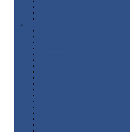
Труба
стальная
Уголок
стальной
Швеллер
Шестигранник
Листовой
прокат
Просечно-вытяжной
лист / ПВЛ
Лист
холоднокатаный
Лист
оцинкованный
Лист
горячекатаный Ст09Г2С
Лист
горячекатаный Ст3
Лист
рифленый: чечевицы
Лист
сталь 10Г2ФБЮ
Лист
сталь 10ХСНД
Лист
сталь 10ХСНД-12
Лист
сталь 12Х1МФ
Лист
сталь 12ХМ
Лист
сталь 16ГС
Лист
сталь 20
Лист
сталь 20К
Лист
сталь 20ЮЧ
Лист
сталь 20Х
Лист
сталь 22К
Лист
сталь 45