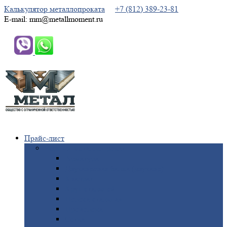
Калькулятор металлопроката
+7 (812) 389-23-81
E-mail: mm@metallmoment.ru
Прайс-лист
Черный
металлопрокат
Арматура
Двутавровая
балка (двутавр)
Квадрат
Круг
стальной
Полоса
стальная
Проволока
Сетка