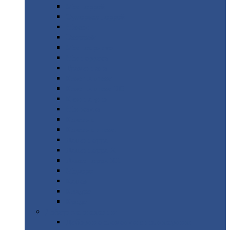
Монтеррей
Супермонтеррей
Макси
Экоррей
Монтекристо
Монтерроса
Трамонтана
Квинта
плюс
Квинта
плюс 3D
Квинта
уно
Монкатта
Классик
Классик
плюс
Ламонтерра
Ламонтерра
X
Ламонтерра
XL
Модерн
Камея
Квадро
Кредо
Доборные
элементы
Доборные
элементы с полимерным