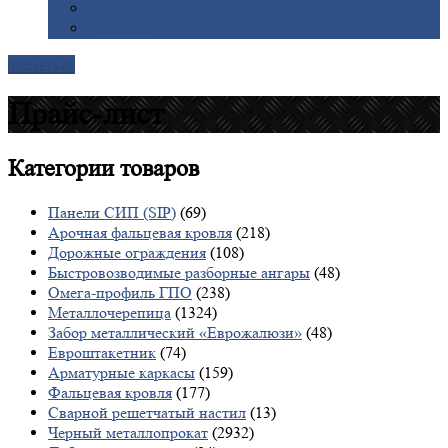
Галерея
Доставка
Контакты
Прайс-лист
Категории
товаров
Панели СИП (SIP)
(69)
Арочная фальцевая кровля
(218)
Дорожные ограждения
(108)
Быстровозводимые разборные ангары
(48)
Омега-профиль ГПО
(238)
Металлочерепица
(1324)
Забор металлический «Еврожалюзи»
(48)
Евроштакетник
(74)
Арматурные каркасы
(159)
Фальцевая кровля
(177)
Сварной решетчатый настил
(13)
Черный металлопрокат
(2932)