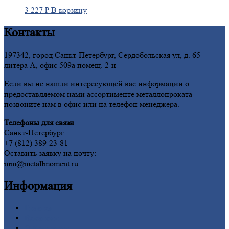
3 227
₽
В корзину
Контакты
197342, город Санкт-Петербург, Сердобольская ул, д. 65
литера А, офис 509а помещ. 2-н
Если вы не нашли интересующей вас информации о
предоставляемом нами ассортименте металлопроката -
позвоните нам в офис или на телефон менеджера.
Телефоны для связи
Санкт-Петербург:
+7 (812) 389-23-81
Оставить заявку на почту:
mm@metallmoment.ru
Информация
Главная
Вакансии
О
Компании