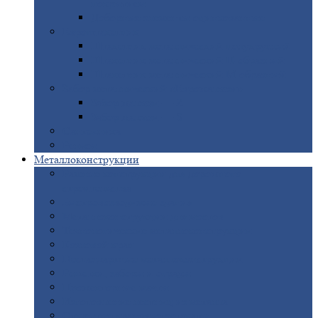
покрытием
Доборные
элементы оцинкованные
Евроштакетник
Штакетник
металлический полукруглый
Штакетник
металлический П-образный
Штакетник
металлический М-образный
Забор
металлический «Еврожалюзи»
Забор
жалюзи — Z
Забор
жалюзи — S
Сантехника
Рельсы
Металлоконструкции
Рамные
конструкции для дорожного
строительства
Быстровозводимые
здания
Металлоконструкции
для мостов
Технологические
металлоконструкции
Козловой
кран
Нестандартные
металлоконструкции
Решетки,
заборы и ограды
Прожекторные
мачты
Изготовление
лестниц из металла
Открытые
крановые эстакады