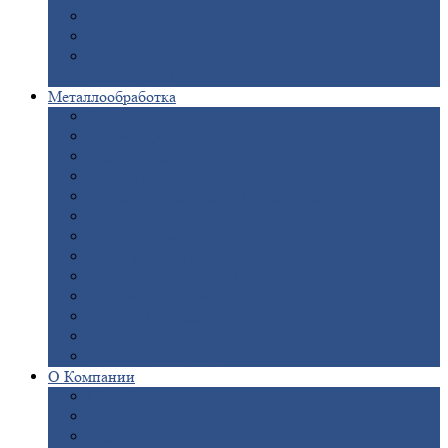
Опоры
ЛЭП
Дымовые
трубы
Закладные
детали для железобетонных
конструкций
Металлообработка
Анодировка
Горячее
цинкование
Лазерная
резка
Правка
плоского металлопроката
Продольно-поперечная
резка рулонов
Порошковая
покраска
Размотка
арматуры
Рубка
металла гильотиной
Резка
газом и плазмой
Сварочно-сборочные
работы
Токарная
обработка
Фрезерование
металла
Шлифовка
металла
О
Компании
Сертификаты
Новости
Вакансии