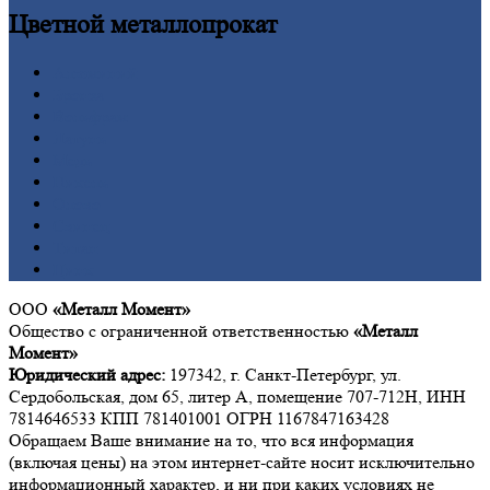
Цветной
металлопрокат
Алюминий
Бронза
Вольфрам
Латунь
Медь
Никель
Олово
Свинец
Титан
Цинк
ООО
«Металл Момент»
Общество с ограниченной ответственностью
«Металл
Момент»
Юридический адрес:
197342, г. Санкт-Петербург, ул.
Сердобольская, дом 65, литер А, помещение 707-712Н, ИНН
7814646533 КПП 781401001 ОГРН 1167847163428
Обращаем Ваше внимание на то, что вся информация
(включая цены) на этом интернет-сайте носит исключительно
информационный характер, и ни при каких условиях не