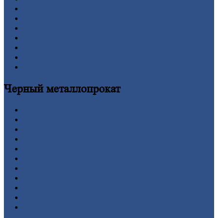
Заводы
Контакты
Прайс-лист
Новости
Личный
кабинет
Оформление
заказа
Оплата
Черный
металлопрокат
Арматура
Двутавровая
балка (двутавр)
Квадрат
Круг
стальной
Лист
Проволока
Рельсы
Сетка
Труба
Шестигранник
Калькулятор