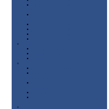
Профнастил
с нестандартной шириной С21
Профнастил
с нестандартной шириной
МП35
Профнастил
с нестандартной шириной
НС35
Профнастил
с нестандартной шириной С44
Профнастил
с нестандартной шириной Н60
Профнастил
с нестандартной шириной Н75
Профнастил
с нестандартной шириной Н114
Профнастил
Профнастил
для крыши
Профнастил
окрашенный
Профнастил
оцинкованный
Сэндвич-панели
Нестандартные
сэндвич панели
С
минераловатным утеплителем (
кровельные )
С
утеплителем из пенополистерола (
кровельные )
С
минераловатным утеплителем ( стеновые )
С
утеплителем из пенополистерола (
стеновые )
Металлочерепица