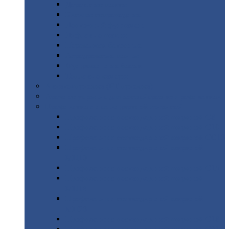
Дорожные
плиты
Каналы
непроходные
Ленточный
фундамент
Лифтовые
шахты
Перемычки
бетонные
Аэродромные
плиты
Фундаментные
блоки
Тепловые
камеры
Авиатехприемка
(РТ приемка)
Арочное
укрытие для конвейеров из профнастила
Профнастил
с нестандартной шириной
Профнастил
с нестандартной шириной С8
Профнастил
с нестандартной шириной С10
Профнастил
с нестандартной шириной СС10
Профнастил
с нестандартной шириной
МП10
Профнастил
с нестандартной шириной С15
Профнастил
с нестандартной шириной
МП18
Профнастил
с нестандартной шириной
МП20
Профнастил
с нестандартной шириной С18