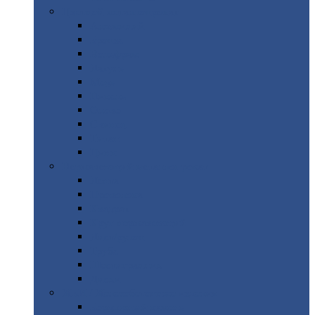
Цветной
металлопрокат
Алюминий
Бронза
Вольфрам
Латунь
Медь
Никель
Олово
Свинец
Титан
Цинк
Нержавеющий
металлопрокат
Лента
Проволока
Квадрат
Круг
нержавеющий
Лист/рулон
Труба
Шестигранник
Диски
ЖБИ
/ Железобетонные изделия
Бордюрный
камень