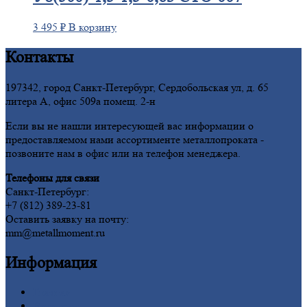
3 495
₽
В корзину
Контакты
197342, город Санкт-Петербург, Сердобольская ул, д. 65
литера А, офис 509а помещ. 2-н
Если вы не нашли интересующей вас информации о
предоставляемом нами ассортименте металлопроката -
позвоните нам в офис или на телефон менеджера.
Телефоны для связи
Санкт-Петербург:
+7 (812) 389-23-81
Оставить заявку на почту:
mm@metallmoment.ru
Информация
Главная
Вакансии