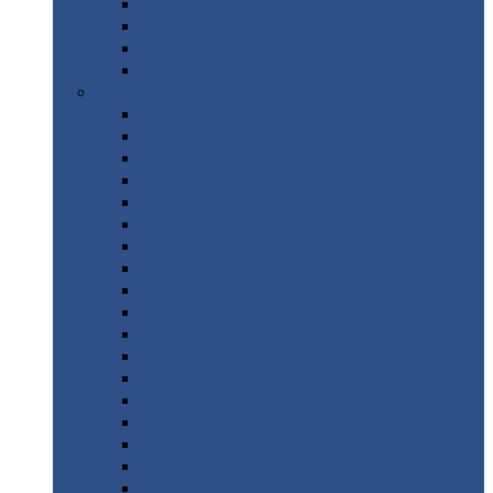
Труба
стальная
Уголок
стальной
Швеллер
Шестигранник
Листовой
прокат
Просечно-вытяжной
лист / ПВЛ
Лист
холоднокатаный
Лист
оцинкованный
Лист
горячекатаный Ст09Г2С
Лист
горячекатаный Ст3
Лист
рифленый: чечевицы
Лист
сталь 10Г2ФБЮ
Лист
сталь 10ХСНД
Лист
сталь 10ХСНД-12
Лист
сталь 12Х1МФ
Лист
сталь 12ХМ
Лист
сталь 16ГС
Лист
сталь 20
Лист
сталь 20К
Лист
сталь 20ЮЧ
Лист
сталь 20Х
Лист
сталь 22К
Лист
сталь 45