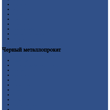
О
Компании
Заводы
Контакты
Прайс-лист
Новости
Личный
кабинет
Оформление
заказа
Оплата
Черный
металлопрокат
Арматура
Двутавровая
балка (двутавр)
Квадрат
Круг
стальной
Лист
Проволока
Рельсы
Сетка
Труба
Шестигранник
Калькулятор