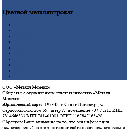
Цветной
металлопрокат
Алюминий
Бронза
Вольфрам
Латунь
Медь
Никель
Олово
Свинец
Титан
Цинк
ООО
«Металл Момент»
Общество с ограниченной ответственностью
«Металл
Момент»
Юридический адрес:
197342, г. Санкт-Петербург, ул.
Сердобольская, дом 65, литер А, помещение 707-712Н, ИНН
7814646533 КПП 781401001 ОГРН 1167847163428
Обращаем Ваше внимание на то, что вся информация
(включая цены) на этом интернет-сайте носит исключительно