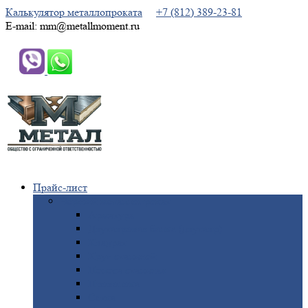
Калькулятор металлопроката
+7 (812) 389-23-81
E-mail: mm@metallmoment.ru
Прайс-лист
Черный
металлопрокат
Арматура
Двутавровая
балка (двутавр)
Квадрат
Круг
стальной
Полоса
стальная
Проволока
Сетка