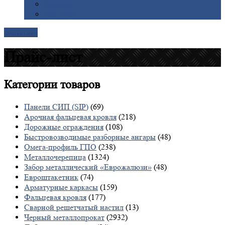
Галерея
Доставка
Контакты
Прайс-лист
Категории
товаров
Панели СИП (SIP)
(69)
Арочная фальцевая кровля
(218)
Дорожные ограждения
(108)
Быстровозводимые разборные ангары
(48)
Омега-профиль ГПО
(238)
Металлочерепица
(1324)
Забор металлический «Еврожалюзи»
(48)
Евроштакетник
(74)
Арматурные каркасы
(159)
Фальцевая кровля
(177)
Сварной решетчатый настил
(13)
Черный металлопрокат
(2932)