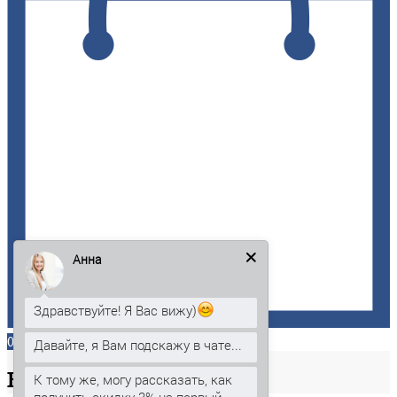
Анна
Здравствуйте! Я Вас вижу)
0
Давайте, я Вам подскажу в чате...
Ваша
корзина
К тому же, могу рассказать, как
получить скидку 3% на первый