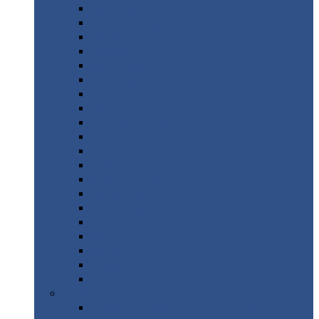
Монтеррей
Супермонтеррей
Макси
Экоррей
Монтекристо
Монтерроса
Трамонтана
Квинта
плюс
Квинта
плюс 3D
Квинта
уно
Монкатта
Классик
Классик
плюс
Ламонтерра
Ламонтерра
X
Ламонтерра
XL
Модерн
Камея
Квадро
Кредо
Доборные
элементы
Доборные
элементы с полимерным