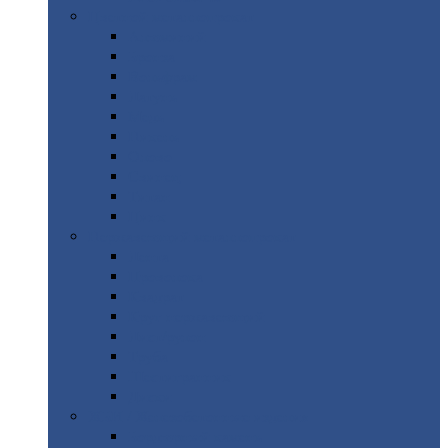
Цветной
металлопрокат
Алюминий
Бронза
Вольфрам
Латунь
Медь
Никель
Олово
Свинец
Титан
Цинк
Нержавеющий
металлопрокат
Лента
Проволока
Квадрат
Круг
нержавеющий
Лист/рулон
Труба
Шестигранник
Диски
ЖБИ
/ Железобетонные изделия
Бордюрный
камень