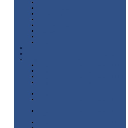
Дорожные
плиты
Каналы
непроходные
Ленточный
фундамент
Лифтовые
шахты
Перемычки
бетонные
Аэродромные
плиты
Фундаментные
блоки
Тепловые
камеры
Авиатехприемка
(РТ приемка)
Арочное
укрытие для конвейеров из профнастила
Профнастил
с нестандартной шириной
Профнастил
с нестандартной шириной С8
Профнастил
с нестандартной шириной С10
Профнастил
с нестандартной шириной СС10
Профнастил
с нестандартной шириной
МП10
Профнастил
с нестандартной шириной С15
Профнастил
с нестандартной шириной
МП18
Профнастил
с нестандартной шириной
МП20
Профнастил
с нестандартной шириной С18