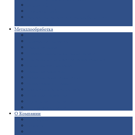
Опоры
ЛЭП
Дымовые
трубы
Закладные
детали для железобетонных
конструкций
Металлообработка
Анодировка
Горячее
цинкование
Лазерная
резка
Правка
плоского металлопроката
Продольно-поперечная
резка рулонов
Порошковая
покраска
Размотка
арматуры
Рубка
металла гильотиной
Резка
газом и плазмой
Сварочно-сборочные
работы
Токарная
обработка
Фрезерование
металла
Шлифовка
металла
О
Компании
Сертификаты
Новости
Вакансии