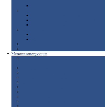
покрытием
Доборные
элементы оцинкованные
Евроштакетник
Штакетник
металлический полукруглый
Штакетник
металлический П-образный
Штакетник
металлический М-образный
Забор
металлический «Еврожалюзи»
Забор
жалюзи — Z
Забор
жалюзи — S
Сантехника
Рельсы
Металлоконструкции
Рамные
конструкции для дорожного
строительства
Быстровозводимые
здания
Металлоконструкции
для мостов
Технологические
металлоконструкции
Козловой
кран
Нестандартные
металлоконструкции
Решетки,
заборы и ограды
Прожекторные
мачты
Изготовление
лестниц из металла
Открытые
крановые эстакады