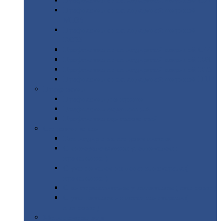
Профнастил
с нестандартной шириной С21
Профнастил
с нестандартной шириной
МП35
Профнастил
с нестандартной шириной
НС35
Профнастил
с нестандартной шириной С44
Профнастил
с нестандартной шириной Н60
Профнастил
с нестандартной шириной Н75
Профнастил
с нестандартной шириной Н114
Профнастил
Профнастил
для крыши
Профнастил
окрашенный
Профнастил
оцинкованный
Сэндвич-панели
Нестандартные
сэндвич панели
С
минераловатным утеплителем (
кровельные )
С
утеплителем из пенополистерола (
кровельные )
С
минераловатным утеплителем ( стеновые )
С
утеплителем из пенополистерола (
стеновые )
Металлочерепица