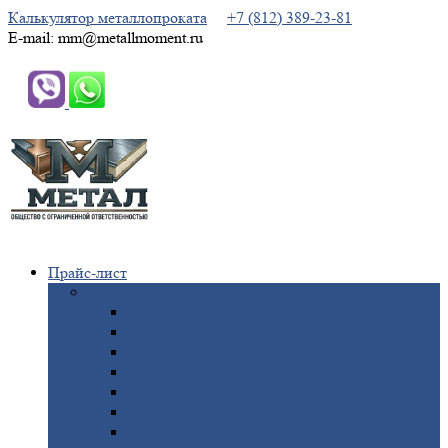
Калькулятор металлопроката
+7 (812) 389-23-81
E-mail: mm@metallmoment.ru
Прайс-лист
Черный
металлопрокат
Арматура
Двутавровая
балка (двутавр)
Квадрат
Круг
стальной
Полоса
стальная
Проволока
Сетка