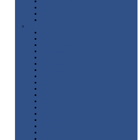
Труба
стальная
Уголок
стальной
Швеллер
Шестигранник
Листовой
прокат
Просечно-вытяжной
лист / ПВЛ
Лист
холоднокатаный
Лист
оцинкованный
Лист
горячекатаный Ст09Г2С
Лист
горячекатаный Ст3
Лист
рифленый: чечевицы
Лист
сталь 10Г2ФБЮ
Лист
сталь 10ХСНД
Лист
сталь 10ХСНД-12
Лист
сталь 12Х1МФ
Лист
сталь 12ХМ
Лист
сталь 16ГС
Лист
сталь 20
Лист
сталь 20К
Лист
сталь 20ЮЧ
Лист
сталь 20Х
Лист
сталь 22К
Лист
сталь 45