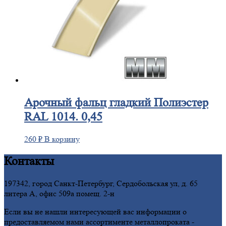
Арочный
фальц гладкий Полиэстер
RAL 1014. 0,45
260
₽
В корзину
Контакты
197342, город Санкт-Петербург, Сердобольская ул, д. 65
литера А, офис 509а помещ. 2-н
Если вы не нашли интересующей вас информации о
предоставляемом нами ассортименте металлопроката -