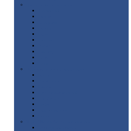
Цветной
металлопрокат
Алюминий
Бронза
Вольфрам
Латунь
Медь
Никель
Олово
Свинец
Титан
Цинк
Нержавеющий
металлопрокат
Лента
Проволока
Квадрат
Круг
нержавеющий
Лист/рулон
Труба
Шестигранник
Диски
ЖБИ
/ Железобетонные изделия
Бордюрный
камень