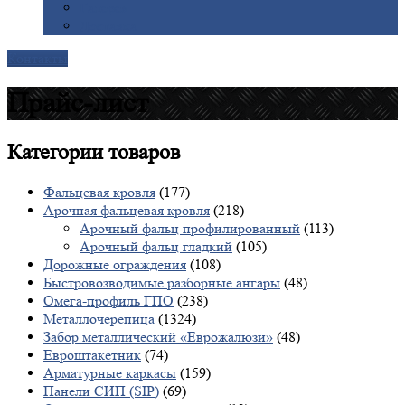
Галерея
Доставка
Контакты
Прайс-лист
Категории
товаров
Фальцевая кровля
(177)
Арочная фальцевая кровля
(218)
Арочный фальц профилированный
(113)
Арочный фальц гладкий
(105)
Дорожные ограждения
(108)
Быстровозводимые разборные ангары
(48)
Омега-профиль ГПО
(238)
Металлочерепица
(1324)
Забор металлический «Еврожалюзи»
(48)
Евроштакетник
(74)
Арматурные каркасы
(159)
Панели СИП (SIP)
(69)