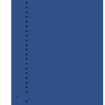
Монтеррей
Супермонтеррей
Макси
Экоррей
Монтекристо
Монтерроса
Трамонтана
Квинта
плюс
Квинта
плюс 3D
Квинта
уно
Монкатта
Классик
Классик
плюс
Ламонтерра
Ламонтерра
X
Ламонтерра
XL
Модерн
Камея
Квадро
Кредо
Доборные
элементы
Доборные
элементы с полимерным