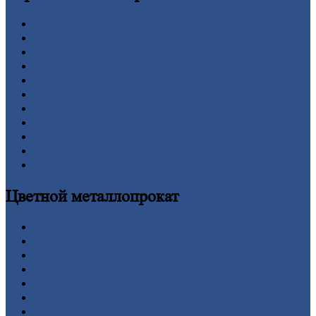
Арматура
Двутавровая
балка (двутавр)
Квадрат
Круг
стальной
Лист
Проволока
Рельсы
Сетка
Труба
Шестигранник
Калькулятор
Цветной
металлопрокат
Алюминий
Бронза
Вольфрам
Латунь
Медь
Никель
Олово