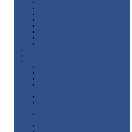
Дорожные
плиты
Каналы
непроходные
Ленточный
фундамент
Лифтовые
шахты
Перемычки
бетонные
Аэродромные
плиты
Фундаментные
блоки
Тепловые
камеры
Авиатехприемка
(РТ приемка)
Арочное
укрытие для конвейеров из профнастила
Профнастил
с нестандартной шириной
Профнастил
с нестандартной шириной С8
Профнастил
с нестандартной шириной С10
Профнастил
с нестандартной шириной СС10
Профнастил
с нестандартной шириной
МП10
Профнастил
с нестандартной шириной С15
Профнастил
с нестандартной шириной
МП18
Профнастил
с нестандартной шириной
МП20
Профнастил
с нестандартной шириной С18