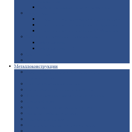
покрытием
Доборные
элементы оцинкованные
Евроштакетник
Штакетник
металлический полукруглый
Штакетник
металлический П-образный
Штакетник
металлический М-образный
Забор
металлический «Еврожалюзи»
Забор
жалюзи — Z
Забор
жалюзи — S
Сантехника
Рельсы
Металлоконструкции
Рамные
конструкции для дорожного
строительства
Быстровозводимые
здания
Металлоконструкции
для мостов
Технологические
металлоконструкции
Козловой
кран
Нестандартные
металлоконструкции
Решетки,
заборы и ограды
Прожекторные
мачты
Изготовление
лестниц из металла
Открытые
крановые эстакады