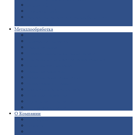
Опоры
ЛЭП
Дымовые
трубы
Закладные
детали для железобетонных
конструкций
Металлообработка
Анодировка
Горячее
цинкование
Лазерная
резка
Правка
плоского металлопроката
Продольно-поперечная
резка рулонов
Порошковая
покраска
Размотка
арматуры
Рубка
металла гильотиной
Резка
газом и плазмой
Сварочно-сборочные
работы
Токарная
обработка
Фрезерование
металла
Шлифовка
металла
О
Компании
Сертификаты
Новости
Вакансии