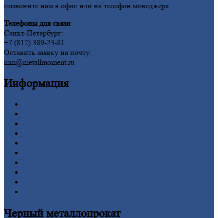
позвоните нам в офис или на телефон менеджера.
Телефоны для связи
Санкт-Петербург:
+7 (812) 389-23-81
Оставить заявку на почту:
mm@metallmoment.ru
Информация
Главная
Вакансии
О
Компании
Заводы
Контакты
Прайс-лист
Новости
Личный
кабинет
Оформление
заказа
Оплата
Черный
металлопрокат