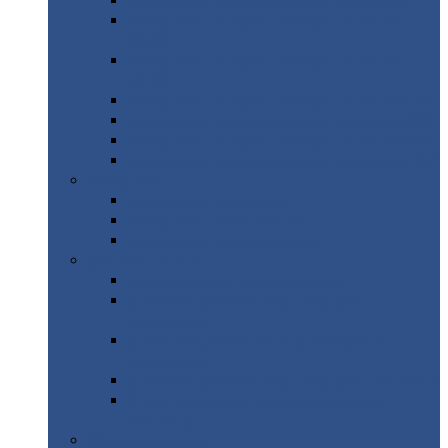
Профнастил
с нестандартной шириной С21
Профнастил
с нестандартной шириной
МП35
Профнастил
с нестандартной шириной
НС35
Профнастил
с нестандартной шириной С44
Профнастил
с нестандартной шириной Н60
Профнастил
с нестандартной шириной Н75
Профнастил
с нестандартной шириной Н114
Профнастил
Профнастил
для крыши
Профнастил
окрашенный
Профнастил
оцинкованный
Сэндвич-панели
Нестандартные
сэндвич панели
С
минераловатным утеплителем (
кровельные )
С
утеплителем из пенополистерола (
кровельные )
С
минераловатным утеплителем ( стеновые )
С
утеплителем из пенополистерола (
стеновые )
Металлочерепица