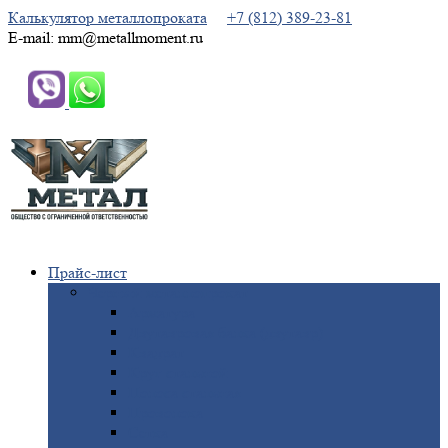
Калькулятор металлопроката
+7 (812) 389-23-81
E-mail: mm@metallmoment.ru
Прайс-лист
Черный
металлопрокат
Арматура
Двутавровая
балка (двутавр)
Квадрат
Круг
стальной
Полоса
стальная
Проволока
Сетка