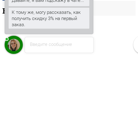
Давайте, я Вам подскажу в чате...
Ваша
корзина
К тому же, могу рассказать, как
получить скидку 3% на первый
заказ.
Введите сообщение