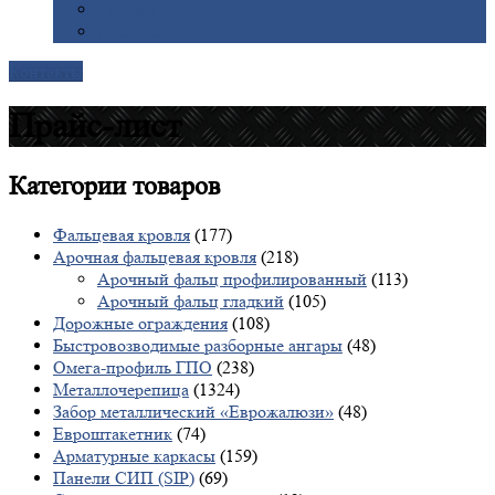
Галерея
Доставка
Контакты
Прайс-лист
Категории
товаров
Фальцевая кровля
(177)
Арочная фальцевая кровля
(218)
Арочный фальц профилированный
(113)
Арочный фальц гладкий
(105)
Дорожные ограждения
(108)
Быстровозводимые разборные ангары
(48)
Омега-профиль ГПО
(238)
Металлочерепица
(1324)
Забор металлический «Еврожалюзи»
(48)
Евроштакетник
(74)
Арматурные каркасы
(159)
Панели СИП (SIP)
(69)