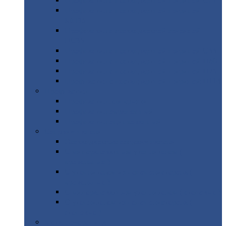
Профнастил
с нестандартной шириной С21
Профнастил
с нестандартной шириной
МП35
Профнастил
с нестандартной шириной
НС35
Профнастил
с нестандартной шириной С44
Профнастил
с нестандартной шириной Н60
Профнастил
с нестандартной шириной Н75
Профнастил
с нестандартной шириной Н114
Профнастил
Профнастил
для крыши
Профнастил
окрашенный
Профнастил
оцинкованный
Сэндвич-панели
Нестандартные
сэндвич панели
С
минераловатным утеплителем (
кровельные )
С
утеплителем из пенополистерола (
кровельные )
С
минераловатным утеплителем ( стеновые )
С
утеплителем из пенополистерола (
стеновые )
Металлочерепица