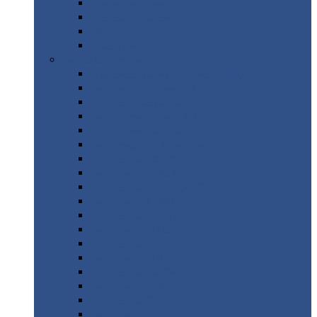
Труба
стальная
Уголок
стальной
Швеллер
Шестигранник
Листовой
прокат
Просечно-вытяжной
лист / ПВЛ
Лист
холоднокатаный
Лист
оцинкованный
Лист
горячекатаный Ст09Г2С
Лист
горячекатаный Ст3
Лист
рифленый: чечевицы
Лист
сталь 10Г2ФБЮ
Лист
сталь 10ХСНД
Лист
сталь 10ХСНД-12
Лист
сталь 12Х1МФ
Лист
сталь 12ХМ
Лист
сталь 16ГС
Лист
сталь 20
Лист
сталь 20К
Лист
сталь 20ЮЧ
Лист
сталь 20Х
Лист
сталь 22К
Лист
сталь 45