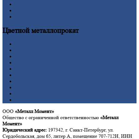
Труба
Шестигранник
Калькулятор
Цветной
металлопрокат
Алюминий
Бронза
Вольфрам
Латунь
Медь
Никель
Олово
Свинец
Титан
Цинк
ООО
«Металл Момент»
Общество с ограниченной ответственностью
«Металл
Момент»
Юридический адрес:
197342, г. Санкт-Петербург, ул.
Сердобольская, дом 65, литер А, помещение 707-712Н, ИНН