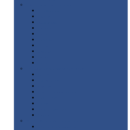
Цветной
металлопрокат
Алюминий
Бронза
Вольфрам
Латунь
Медь
Никель
Олово
Свинец
Титан
Цинк
Нержавеющий
металлопрокат
Лента
Проволока
Квадрат
Круг
нержавеющий
Лист/рулон
Труба
Шестигранник
Диски
ЖБИ
/ Железобетонные изделия
Бордюрный
камень