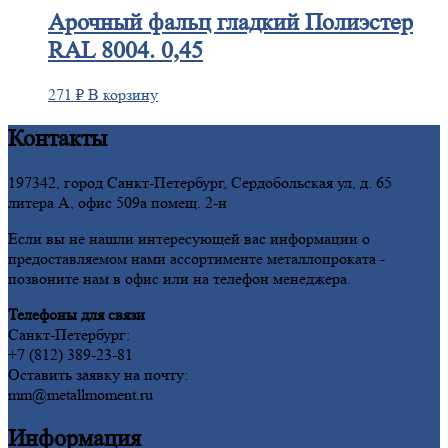
Арочный
фальц гладкий Полиэстер
RAL 8004. 0,45
271
₽
В корзину
Контакты
197342, город Санкт-Петербург, Сердобольская ул, д. 65
литера А, офис 509а помещ. 2-н
Если вы не нашли интересующей вас информации о
предоставляемом нами ассортименте металлопроката -
позвоните нам в офис или на телефон менеджера.
Телефоны для связи
Санкт-Петербург:
+7 (812) 389-23-81
Оставить заявку на почту:
mm@metallmoment.ru
Информация