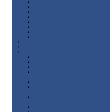
Дорожные
плиты
Каналы
непроходные
Ленточный
фундамент
Лифтовые
шахты
Перемычки
бетонные
Аэродромные
плиты
Фундаментные
блоки
Тепловые
камеры
Авиатехприемка
(РТ приемка)
Арочное
укрытие для конвейеров из профнастила
Профнастил
с нестандартной шириной
Профнастил
с нестандартной шириной С8
Профнастил
с нестандартной шириной С10
Профнастил
с нестандартной шириной СС10
Профнастил
с нестандартной шириной
МП10
Профнастил
с нестандартной шириной С15
Профнастил
с нестандартной шириной
МП18
Профнастил
с нестандартной шириной
МП20
Профнастил
с нестандартной шириной С18