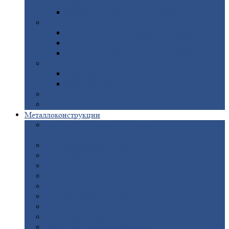
покрытием
Доборные
элементы оцинкованные
Евроштакетник
Штакетник
металлический полукруглый
Штакетник
металлический П-образный
Штакетник
металлический М-образный
Забор
металлический «Еврожалюзи»
Забор
жалюзи — Z
Забор
жалюзи — S
Сантехника
Рельсы
Металлоконструкции
Рамные
конструкции для дорожного
строительства
Быстровозводимые
здания
Металлоконструкции
для мостов
Технологические
металлоконструкции
Козловой
кран
Нестандартные
металлоконструкции
Решетки,
заборы и ограды
Прожекторные
мачты
Изготовление
лестниц из металла
Открытые
крановые эстакады