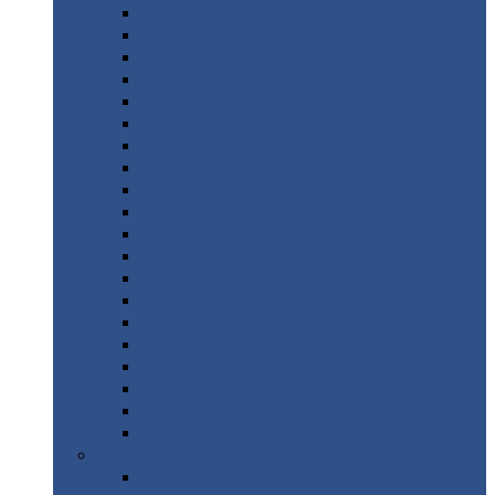
Монтеррей
Супермонтеррей
Макси
Экоррей
Монтекристо
Монтерроса
Трамонтана
Квинта
плюс
Квинта
плюс 3D
Квинта
уно
Монкатта
Классик
Классик
плюс
Ламонтерра
Ламонтерра
X
Ламонтерра
XL
Модерн
Камея
Квадро
Кредо
Доборные
элементы
Доборные
элементы с полимерным