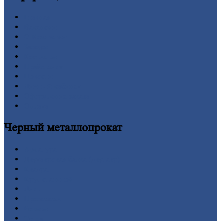
Главная
Вакансии
О
Компании
Заводы
Контакты
Прайс-лист
Новости
Личный
кабинет
Оформление
заказа
Оплата
Черный
металлопрокат
Арматура
Двутавровая
балка (двутавр)
Квадрат
Круг
стальной
Лист
Проволока
Рельсы
Сетка