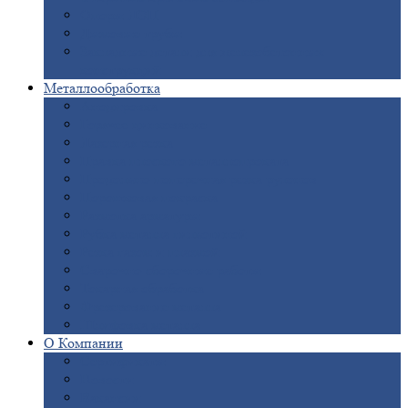
Опоры
ЛЭП
Дымовые
трубы
Закладные
детали для железобетонных
конструкций
Металлообработка
Анодировка
Горячее
цинкование
Лазерная
резка
Правка
плоского металлопроката
Продольно-поперечная
резка рулонов
Порошковая
покраска
Размотка
арматуры
Рубка
металла гильотиной
Резка
газом и плазмой
Сварочно-сборочные
работы
Токарная
обработка
Фрезерование
металла
Шлифовка
металла
О
Компании
Сертификаты
Новости
Вакансии