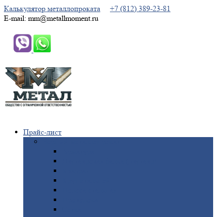
Калькулятор металлопроката
+7 (812) 389-23-81
E-mail: mm@metallmoment.ru
Прайс-лист
Черный
металлопрокат
Арматура
Двутавровая
балка (двутавр)
Квадрат
Круг
стальной
Полоса
стальная
Проволока
Сетка