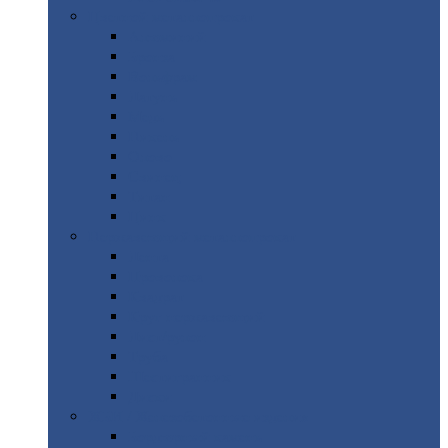
Цветной
металлопрокат
Алюминий
Бронза
Вольфрам
Латунь
Медь
Никель
Олово
Свинец
Титан
Цинк
Нержавеющий
металлопрокат
Лента
Проволока
Квадрат
Круг
нержавеющий
Лист/рулон
Труба
Шестигранник
Диски
ЖБИ
/ Железобетонные изделия
Бордюрный
камень