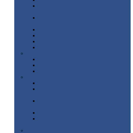
Профнастил
с нестандартной шириной С21
Профнастил
с нестандартной шириной
МП35
Профнастил
с нестандартной шириной
НС35
Профнастил
с нестандартной шириной С44
Профнастил
с нестандартной шириной Н60
Профнастил
с нестандартной шириной Н75
Профнастил
с нестандартной шириной Н114
Профнастил
Профнастил
для крыши
Профнастил
окрашенный
Профнастил
оцинкованный
Сэндвич-панели
Нестандартные
сэндвич панели
С
минераловатным утеплителем (
кровельные )
С
утеплителем из пенополистерола (
кровельные )
С
минераловатным утеплителем ( стеновые )
С
утеплителем из пенополистерола (
стеновые )
Металлочерепица