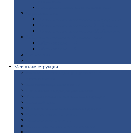
покрытием
Доборные
элементы оцинкованные
Евроштакетник
Штакетник
металлический полукруглый
Штакетник
металлический П-образный
Штакетник
металлический М-образный
Забор
металлический «Еврожалюзи»
Забор
жалюзи — Z
Забор
жалюзи — S
Сантехника
Рельсы
Металлоконструкции
Рамные
конструкции для дорожного
строительства
Быстровозводимые
здания
Металлоконструкции
для мостов
Технологические
металлоконструкции
Козловой
кран
Нестандартные
металлоконструкции
Решетки,
заборы и ограды
Прожекторные
мачты
Изготовление
лестниц из металла
Открытые
крановые эстакады