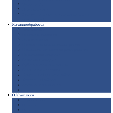
Опоры
ЛЭП
Дымовые
трубы
Закладные
детали для железобетонных
конструкций
Металлообработка
Анодировка
Горячее
цинкование
Лазерная
резка
Правка
плоского металлопроката
Продольно-поперечная
резка рулонов
Порошковая
покраска
Размотка
арматуры
Рубка
металла гильотиной
Резка
газом и плазмой
Сварочно-сборочные
работы
Токарная
обработка
Фрезерование
металла
Шлифовка
металла
О
Компании
Сертификаты
Новости
Вакансии