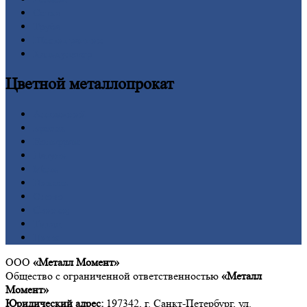
Сетка
Труба
Шестигранник
Калькулятор
Цветной
металлопрокат
Алюминий
Бронза
Вольфрам
Латунь
Медь
Никель
Олово
Свинец
Титан
Цинк
ООО
«Металл Момент»
Общество с ограниченной ответственностью
«Металл
Момент»
Юридический адрес:
197342, г. Санкт-Петербург, ул.