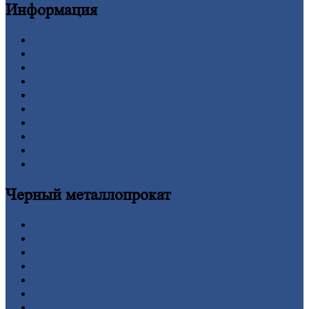
Информация
Главная
Вакансии
О
Компании
Заводы
Контакты
Прайс-лист
Новости
Личный
кабинет
Оформление
заказа
Оплата
Черный
металлопрокат
Арматура
Двутавровая
балка (двутавр)
Квадрат
Круг
стальной
Лист
Проволока
Рельсы