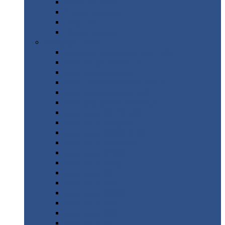
Труба
стальная
Уголок
стальной
Швеллер
Шестигранник
Листовой
прокат
Просечно-вытяжной
лист / ПВЛ
Лист
холоднокатаный
Лист
оцинкованный
Лист
горячекатаный Ст09Г2С
Лист
горячекатаный Ст3
Лист
рифленый: чечевицы
Лист
сталь 10Г2ФБЮ
Лист
сталь 10ХСНД
Лист
сталь 10ХСНД-12
Лист
сталь 12Х1МФ
Лист
сталь 12ХМ
Лист
сталь 16ГС
Лист
сталь 20
Лист
сталь 20К
Лист
сталь 20ЮЧ
Лист
сталь 20Х
Лист
сталь 22К
Лист
сталь 45