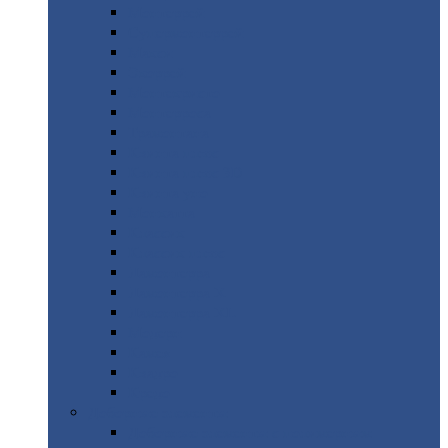
Монтеррей
Супермонтеррей
Макси
Экоррей
Монтекристо
Монтерроса
Трамонтана
Квинта
плюс
Квинта
плюс 3D
Квинта
уно
Монкатта
Классик
Классик
плюс
Ламонтерра
Ламонтерра
X
Ламонтерра
XL
Модерн
Камея
Квадро
Кредо
Доборные
элементы
Доборные
элементы с полимерным