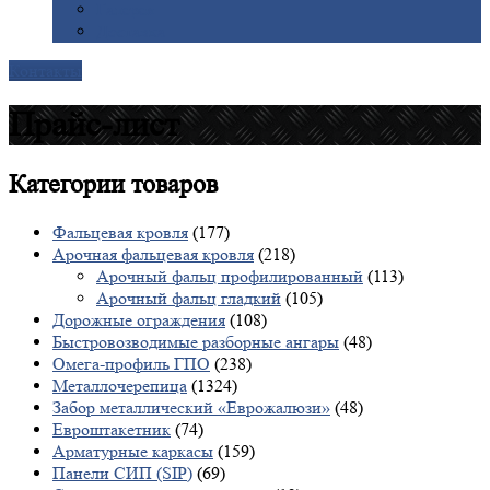
Галерея
Доставка
Контакты
Прайс-лист
Категории
товаров
Фальцевая кровля
(177)
Арочная фальцевая кровля
(218)
Арочный фальц профилированный
(113)
Арочный фальц гладкий
(105)
Дорожные ограждения
(108)
Быстровозводимые разборные ангары
(48)
Омега-профиль ГПО
(238)
Металлочерепица
(1324)
Забор металлический «Еврожалюзи»
(48)
Евроштакетник
(74)
Арматурные каркасы
(159)
Панели СИП (SIP)
(69)