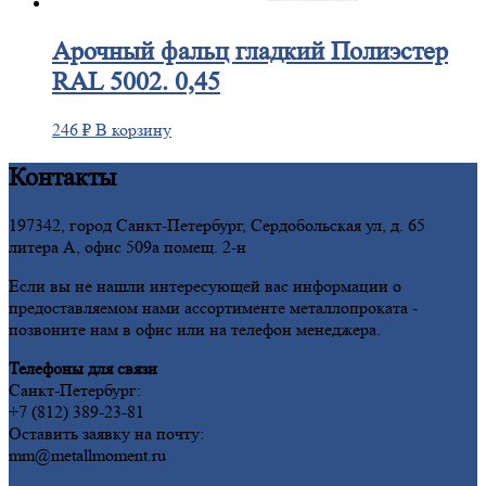
Арочный
фальц гладкий Полиэстер
RAL 5002. 0,45
246
₽
В корзину
Контакты
197342, город Санкт-Петербург, Сердобольская ул, д. 65
литера А, офис 509а помещ. 2-н
Если вы не нашли интересующей вас информации о
предоставляемом нами ассортименте металлопроката -
позвоните нам в офис или на телефон менеджера.
Телефоны для связи
Санкт-Петербург:
+7 (812) 389-23-81
Оставить заявку на почту:
mm@metallmoment.ru