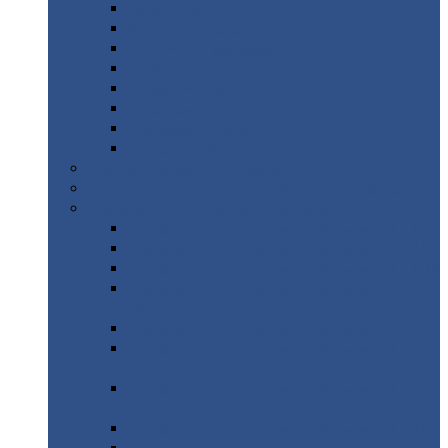
Дорожные
плиты
Каналы
непроходные
Ленточный
фундамент
Лифтовые
шахты
Перемычки
бетонные
Аэродромные
плиты
Фундаментные
блоки
Тепловые
камеры
Авиатехприемка
(РТ приемка)
Арочное
укрытие для конвейеров из профнастила
Профнастил
с нестандартной шириной
Профнастил
с нестандартной шириной С8
Профнастил
с нестандартной шириной С10
Профнастил
с нестандартной шириной СС10
Профнастил
с нестандартной шириной
МП10
Профнастил
с нестандартной шириной С15
Профнастил
с нестандартной шириной
МП18
Профнастил
с нестандартной шириной
МП20
Профнастил
с нестандартной шириной С18