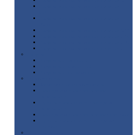
Профнастил
с нестандартной шириной С21
Профнастил
с нестандартной шириной
МП35
Профнастил
с нестандартной шириной
НС35
Профнастил
с нестандартной шириной С44
Профнастил
с нестандартной шириной Н60
Профнастил
с нестандартной шириной Н75
Профнастил
с нестандартной шириной Н114
Профнастил
Профнастил
для крыши
Профнастил
окрашенный
Профнастил
оцинкованный
Сэндвич-панели
Нестандартные
сэндвич панели
С
минераловатным утеплителем (
кровельные )
С
утеплителем из пенополистерола (
кровельные )
С
минераловатным утеплителем ( стеновые )
С
утеплителем из пенополистерола (
стеновые )
Металлочерепица