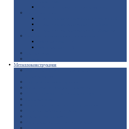
покрытием
Доборные
элементы оцинкованные
Евроштакетник
Штакетник
металлический полукруглый
Штакетник
металлический П-образный
Штакетник
металлический М-образный
Забор
металлический «Еврожалюзи»
Забор
жалюзи — Z
Забор
жалюзи — S
Сантехника
Рельсы
Металлоконструкции
Рамные
конструкции для дорожного
строительства
Быстровозводимые
здания
Металлоконструкции
для мостов
Технологические
металлоконструкции
Козловой
кран
Нестандартные
металлоконструкции
Решетки,
заборы и ограды
Прожекторные
мачты
Изготовление
лестниц из металла
Открытые
крановые эстакады