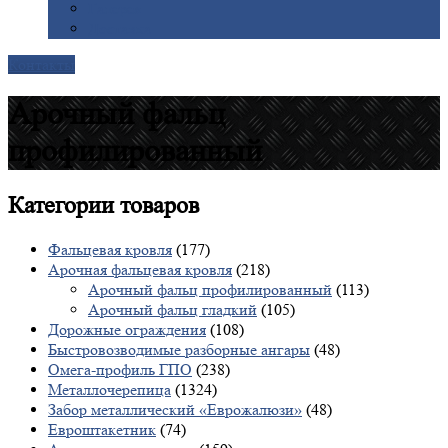
Галерея
Доставка
Контакты
Арочный фальц
профилированный
Категории
товаров
Фальцевая кровля
(177)
Арочная фальцевая кровля
(218)
Арочный фальц профилированный
(113)
Арочный фальц гладкий
(105)
Дорожные ограждения
(108)
Быстровозводимые разборные ангары
(48)
Омега-профиль ГПО
(238)
Металлочерепица
(1324)
Забор металлический «Еврожалюзи»
(48)
Евроштакетник
(74)