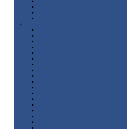
Труба
стальная
Уголок
стальной
Швеллер
Шестигранник
Листовой
прокат
Просечно-вытяжной
лист / ПВЛ
Лист
холоднокатаный
Лист
оцинкованный
Лист
горячекатаный Ст09Г2С
Лист
горячекатаный Ст3
Лист
рифленый: чечевицы
Лист
сталь 10Г2ФБЮ
Лист
сталь 10ХСНД
Лист
сталь 10ХСНД-12
Лист
сталь 12Х1МФ
Лист
сталь 12ХМ
Лист
сталь 16ГС
Лист
сталь 20
Лист
сталь 20К
Лист
сталь 20ЮЧ
Лист
сталь 20Х
Лист
сталь 22К
Лист
сталь 45