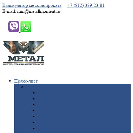
Калькулятор металлопроката
+7 (812) 389-23-81
E-mail: mm@metallmoment.ru
Прайс-лист
Черный
металлопрокат
Арматура
Двутавровая
балка (двутавр)
Квадрат
Круг
стальной
Полоса
стальная
Проволока
Сетка