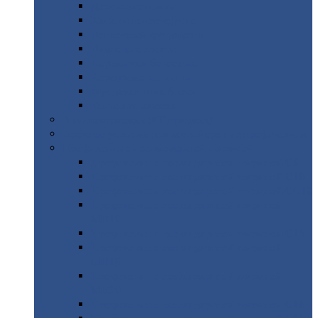
Дорожные
плиты
Каналы
непроходные
Ленточный
фундамент
Лифтовые
шахты
Перемычки
бетонные
Аэродромные
плиты
Фундаментные
блоки
Тепловые
камеры
Авиатехприемка
(РТ приемка)
Арочное
укрытие для конвейеров из профнастила
Профнастил
с нестандартной шириной
Профнастил
с нестандартной шириной С8
Профнастил
с нестандартной шириной С10
Профнастил
с нестандартной шириной СС10
Профнастил
с нестандартной шириной
МП10
Профнастил
с нестандартной шириной С15
Профнастил
с нестандартной шириной
МП18
Профнастил
с нестандартной шириной
МП20
Профнастил
с нестандартной шириной С18