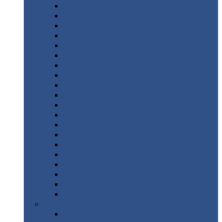
Монтеррей
Супермонтеррей
Макси
Экоррей
Монтекристо
Монтерроса
Трамонтана
Квинта
плюс
Квинта
плюс 3D
Квинта
уно
Монкатта
Классик
Классик
плюс
Ламонтерра
Ламонтерра
X
Ламонтерра
XL
Модерн
Камея
Квадро
Кредо
Доборные
элементы
Доборные
элементы с полимерным