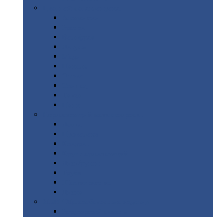
Цветной
металлопрокат
Алюминий
Бронза
Вольфрам
Латунь
Медь
Никель
Олово
Свинец
Титан
Цинк
Нержавеющий
металлопрокат
Лента
Проволока
Квадрат
Круг
нержавеющий
Лист/рулон
Труба
Шестигранник
Диски
ЖБИ
/ Железобетонные изделия
Бордюрный
камень