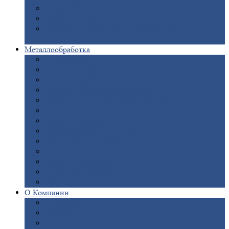
Опоры
ЛЭП
Дымовые
трубы
Закладные
детали для железобетонных
конструкций
Металлообработка
Анодировка
Горячее
цинкование
Лазерная
резка
Правка
плоского металлопроката
Продольно-поперечная
резка рулонов
Порошковая
покраска
Размотка
арматуры
Рубка
металла гильотиной
Резка
газом и плазмой
Сварочно-сборочные
работы
Токарная
обработка
Фрезерование
металла
Шлифовка
металла
О
Компании
Сертификаты
Новости
Вакансии