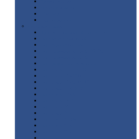
Труба
стальная
Уголок
стальной
Швеллер
Шестигранник
Листовой
прокат
Просечно-вытяжной
лист / ПВЛ
Лист
холоднокатаный
Лист
оцинкованный
Лист
горячекатаный Ст09Г2С
Лист
горячекатаный Ст3
Лист
рифленый: чечевицы
Лист
сталь 10Г2ФБЮ
Лист
сталь 10ХСНД
Лист
сталь 10ХСНД-12
Лист
сталь 12Х1МФ
Лист
сталь 12ХМ
Лист
сталь 16ГС
Лист
сталь 20
Лист
сталь 20К
Лист
сталь 20ЮЧ
Лист
сталь 20Х
Лист
сталь 22К
Лист
сталь 45