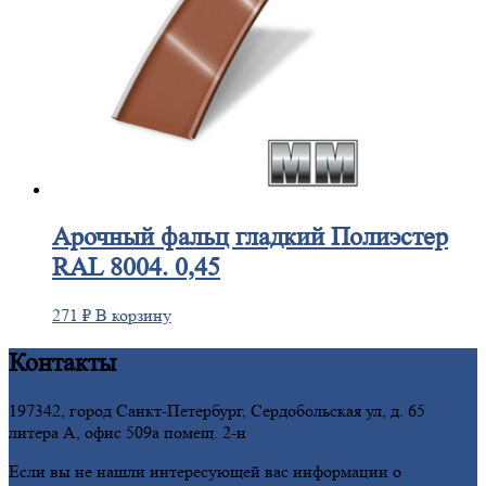
Арочный
фальц гладкий Полиэстер
RAL 8004. 0,45
271
₽
В корзину
Контакты
197342, город Санкт-Петербург, Сердобольская ул, д. 65
литера А, офис 509а помещ. 2-н
Если вы не нашли интересующей вас информации о