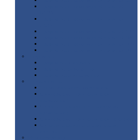
Профнастил
с нестандартной шириной С21
Профнастил
с нестандартной шириной
МП35
Профнастил
с нестандартной шириной
НС35
Профнастил
с нестандартной шириной С44
Профнастил
с нестандартной шириной Н60
Профнастил
с нестандартной шириной Н75
Профнастил
с нестандартной шириной Н114
Профнастил
Профнастил
для крыши
Профнастил
окрашенный
Профнастил
оцинкованный
Сэндвич-панели
Нестандартные
сэндвич панели
С
минераловатным утеплителем (
кровельные )
С
утеплителем из пенополистерола (
кровельные )
С
минераловатным утеплителем ( стеновые )
С
утеплителем из пенополистерола (
стеновые )
Металлочерепица