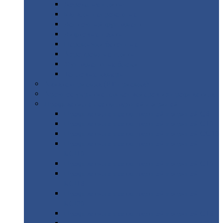
Дорожные
плиты
Каналы
непроходные
Ленточный
фундамент
Лифтовые
шахты
Перемычки
бетонные
Аэродромные
плиты
Фундаментные
блоки
Тепловые
камеры
Авиатехприемка
(РТ приемка)
Арочное
укрытие для конвейеров из профнастила
Профнастил
с нестандартной шириной
Профнастил
с нестандартной шириной С8
Профнастил
с нестандартной шириной С10
Профнастил
с нестандартной шириной СС10
Профнастил
с нестандартной шириной
МП10
Профнастил
с нестандартной шириной С15
Профнастил
с нестандартной шириной
МП18
Профнастил
с нестандартной шириной
МП20
Профнастил
с нестандартной шириной С18