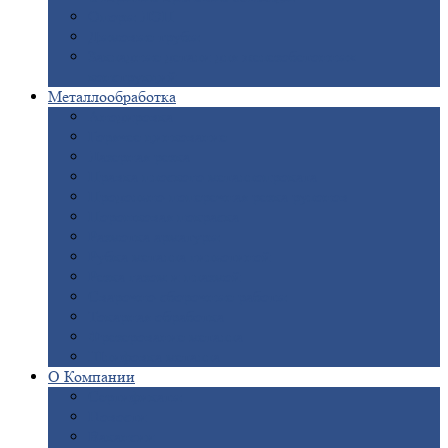
Опоры
ЛЭП
Дымовые
трубы
Закладные
детали для железобетонных
конструкций
Металлообработка
Анодировка
Горячее
цинкование
Лазерная
резка
Правка
плоского металлопроката
Продольно-поперечная
резка рулонов
Порошковая
покраска
Размотка
арматуры
Рубка
металла гильотиной
Резка
газом и плазмой
Сварочно-сборочные
работы
Токарная
обработка
Фрезерование
металла
Шлифовка
металла
О
Компании
Сертификаты
Новости
Вакансии