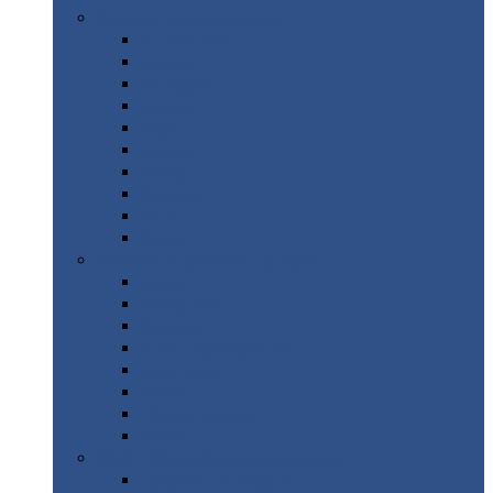
Цветной
металлопрокат
Алюминий
Бронза
Вольфрам
Латунь
Медь
Никель
Олово
Свинец
Титан
Цинк
Нержавеющий
металлопрокат
Лента
Проволока
Квадрат
Круг
нержавеющий
Лист/рулон
Труба
Шестигранник
Диски
ЖБИ
/ Железобетонные изделия
Бордюрный
камень