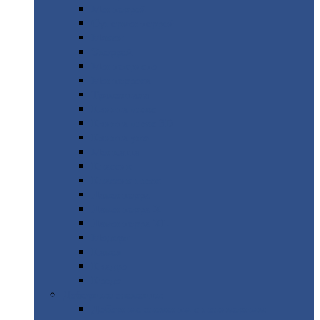
Монтеррей
Супермонтеррей
Макси
Экоррей
Монтекристо
Монтерроса
Трамонтана
Квинта
плюс
Квинта
плюс 3D
Квинта
уно
Монкатта
Классик
Классик
плюс
Ламонтерра
Ламонтерра
X
Ламонтерра
XL
Модерн
Камея
Квадро
Кредо
Доборные
элементы
Доборные
элементы с полимерным