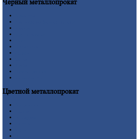
Черный
металлопрокат
Арматура
Двутавровая
балка (двутавр)
Квадрат
Круг
стальной
Лист
Проволока
Рельсы
Сетка
Труба
Шестигранник
Калькулятор
Цветной
металлопрокат
Алюминий
Бронза
Вольфрам
Латунь
Медь
Никель