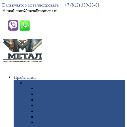
Калькулятор металлопроката
+7 (812) 389-23-81
E-mail: mm@metallmoment.ru
Прайс-лист
Черный
металлопрокат
Арматура
Двутавровая
балка (двутавр)
Квадрат
Круг
стальной
Полоса
стальная
Проволока
Сетка