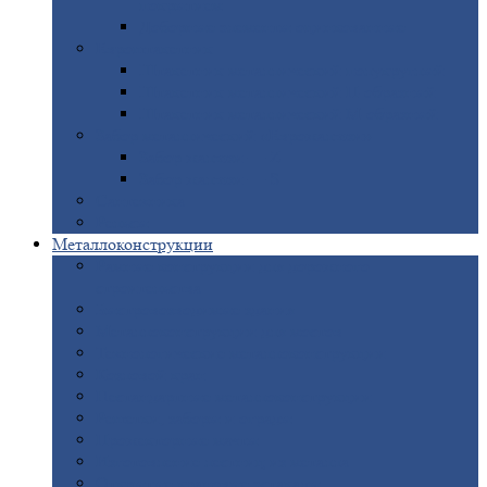
покрытием
Доборные
элементы оцинкованные
Евроштакетник
Штакетник
металлический полукруглый
Штакетник
металлический П-образный
Штакетник
металлический М-образный
Забор
металлический «Еврожалюзи»
Забор
жалюзи — Z
Забор
жалюзи — S
Сантехника
Рельсы
Металлоконструкции
Рамные
конструкции для дорожного
строительства
Быстровозводимые
здания
Металлоконструкции
для мостов
Технологические
металлоконструкции
Козловой
кран
Нестандартные
металлоконструкции
Решетки,
заборы и ограды
Прожекторные
мачты
Изготовление
лестниц из металла
Открытые
крановые эстакады