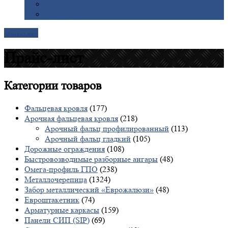
Галерея
Доставка
Контакты
Прайс-лист
Категории
товаров
Фальцевая кровля
(177)
Арочная фальцевая кровля
(218)
Арочный фальц профилированный
(113)
Арочный фальц гладкий
(105)
Дорожные ограждения
(108)
Быстровозводимые разборные ангары
(48)
Омега-профиль ГПО
(238)
Металлочерепица
(1324)
Забор металлический «Еврожалюзи»
(48)
Евроштакетник
(74)
Арматурные каркасы
(159)
Панели СИП (SIP)
(69)