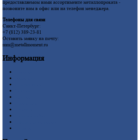
предоставляемом нами ассортименте металлопроката -
позвоните нам в офис или на телефон менеджера.
Телефоны для связи
Санкт-Петербург:
+7 (812) 389-23-81
Оставить заявку на почту:
mm@metallmoment.ru
Информация
Главная
Вакансии
О
Компании
Заводы
Контакты
Прайс-лист
Новости
Личный
кабинет
Оформление
заказа
Оплата