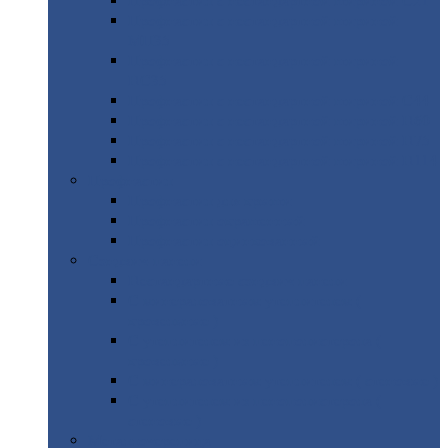
Профнастил
с нестандартной шириной С21
Профнастил
с нестандартной шириной
МП35
Профнастил
с нестандартной шириной
НС35
Профнастил
с нестандартной шириной С44
Профнастил
с нестандартной шириной Н60
Профнастил
с нестандартной шириной Н75
Профнастил
с нестандартной шириной Н114
Профнастил
Профнастил
для крыши
Профнастил
окрашенный
Профнастил
оцинкованный
Сэндвич-панели
Нестандартные
сэндвич панели
С
минераловатным утеплителем (
кровельные )
С
утеплителем из пенополистерола (
кровельные )
С
минераловатным утеплителем ( стеновые )
С
утеплителем из пенополистерола (
стеновые )
Металлочерепица