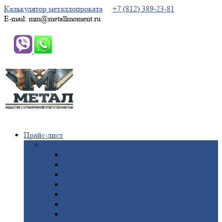
Калькулятор металлопроката
+7 (812) 389-23-81
E-mail: mm@metallmoment.ru
Прайс-лист
Черный
металлопрокат
Арматура
Двутавровая
балка (двутавр)
Квадрат
Круг
стальной
Полоса
стальная
Проволока
Сетка