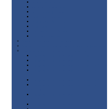
Дорожные
плиты
Каналы
непроходные
Ленточный
фундамент
Лифтовые
шахты
Перемычки
бетонные
Аэродромные
плиты
Фундаментные
блоки
Тепловые
камеры
Авиатехприемка
(РТ приемка)
Арочное
укрытие для конвейеров из профнастила
Профнастил
с нестандартной шириной
Профнастил
с нестандартной шириной С8
Профнастил
с нестандартной шириной С10
Профнастил
с нестандартной шириной СС10
Профнастил
с нестандартной шириной
МП10
Профнастил
с нестандартной шириной С15
Профнастил
с нестандартной шириной
МП18
Профнастил
с нестандартной шириной
МП20
Профнастил
с нестандартной шириной С18