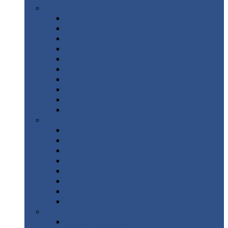
Цветной
металлопрокат
Алюминий
Бронза
Вольфрам
Латунь
Медь
Никель
Олово
Свинец
Титан
Цинк
Нержавеющий
металлопрокат
Лента
Проволока
Квадрат
Круг
нержавеющий
Лист/рулон
Труба
Шестигранник
Диски
ЖБИ
/ Железобетонные изделия
Бордюрный
камень