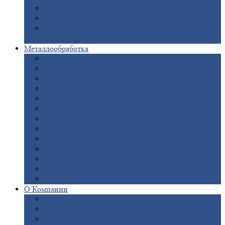
Опоры
ЛЭП
Дымовые
трубы
Закладные
детали для железобетонных
конструкций
Металлообработка
Анодировка
Горячее
цинкование
Лазерная
резка
Правка
плоского металлопроката
Продольно-поперечная
резка рулонов
Порошковая
покраска
Размотка
арматуры
Рубка
металла гильотиной
Резка
газом и плазмой
Сварочно-сборочные
работы
Токарная
обработка
Фрезерование
металла
Шлифовка
металла
О
Компании
Сертификаты
Новости
Вакансии