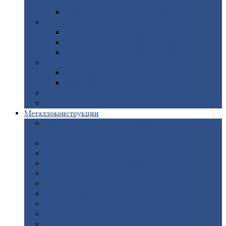
покрытием
Доборные
элементы оцинкованные
Евроштакетник
Штакетник
металлический полукруглый
Штакетник
металлический П-образный
Штакетник
металлический М-образный
Забор
металлический «Еврожалюзи»
Забор
жалюзи — Z
Забор
жалюзи — S
Сантехника
Рельсы
Металлоконструкции
Рамные
конструкции для дорожного
строительства
Быстровозводимые
здания
Металлоконструкции
для мостов
Технологические
металлоконструкции
Козловой
кран
Нестандартные
металлоконструкции
Решетки,
заборы и ограды
Прожекторные
мачты
Изготовление
лестниц из металла
Открытые
крановые эстакады