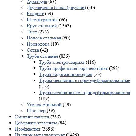
Арматура
(63)
Двутавровая балка (двутавр)
(40)
Квадрат
(59)
Шестигранник
(66)
Круг стальной
(1363)
Лист
(275)
Полоса стальная
(60)
Проволока
(10)
Сетка
(42)
Труба стальная
(836)
Труба электросварная
(116)
Труба профильная горячекатаная
(298)
Труба водогазопроводная
(23)
Трубы бесшовные горячедеформированные
(210)
Труба бесшовная холоднодеформированная
(189)
Уголок стальной
(59)
Швеллер
(36)
Сэндвич-панели
(263)
Доборные элементы
(84)
Профнастил
(3398)
Цветной металлопрокат
(1429)