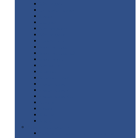
Монтеррей
Супермонтеррей
Макси
Экоррей
Монтекристо
Монтерроса
Трамонтана
Квинта
плюс
Квинта
плюс 3D
Квинта
уно
Монкатта
Классик
Классик
плюс
Ламонтерра
Ламонтерра
X
Ламонтерра
XL
Модерн
Камея
Квадро
Кредо
Доборные
элементы
Доборные
элементы с полимерным