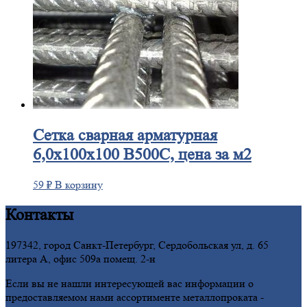
Сетка
сварная арматурная
6,0х100х100 В500С, цена за м2
59
₽
В корзину
Контакты
197342, город Санкт-Петербург, Сердобольская ул, д. 65
литера А, офис 509а помещ. 2-н
Если вы не нашли интересующей вас информации о
предоставляемом нами ассортименте металлопроката -