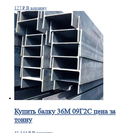
127
₽
В корзину
Купить
балку 36М 09Г2С цена за
тонну
41 544
₽
В корзину