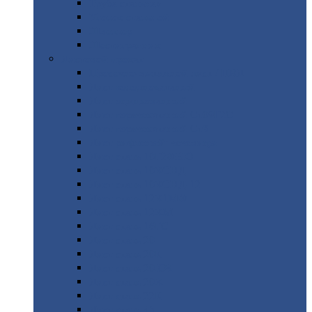
Труба
стальная
Уголок
стальной
Швеллер
Шестигранник
Листовой
прокат
Просечно-вытяжной
лист / ПВЛ
Лист
холоднокатаный
Лист
оцинкованный
Лист
горячекатаный Ст09Г2С
Лист
горячекатаный Ст3
Лист
рифленый: чечевицы
Лист
сталь 10Г2ФБЮ
Лист
сталь 10ХСНД
Лист
сталь 10ХСНД-12
Лист
сталь 12Х1МФ
Лист
сталь 12ХМ
Лист
сталь 16ГС
Лист
сталь 20
Лист
сталь 20К
Лист
сталь 20ЮЧ
Лист
сталь 20Х
Лист
сталь 22К
Лист
сталь 45