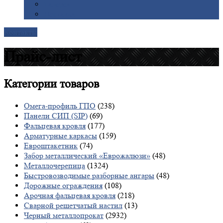
Галерея
Доставка
Контакты
Прайс-лист
Категории
товаров
Омега-профиль ГПО
(238)
Панели СИП (SIP)
(69)
Фальцевая кровля
(177)
Арматурные каркасы
(159)
Евроштакетник
(74)
Забор металлический «Еврожалюзи»
(48)
Металлочерепица
(1324)
Быстровозводимые разборные ангары
(48)
Дорожные ограждения
(108)
Арочная фальцевая кровля
(218)
Сварной решетчатый настил
(13)
Черный металлопрокат
(2932)