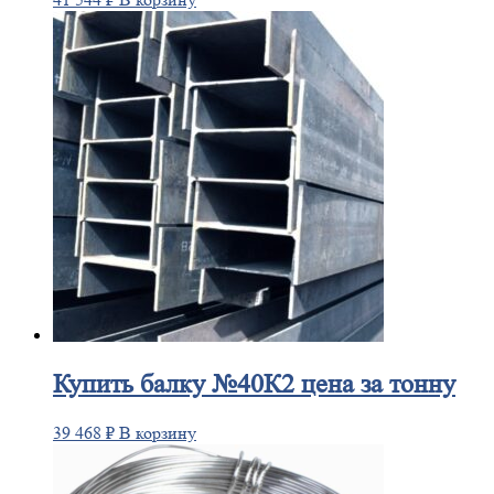
Купить
балку №40К2 цена за тонну
39 468
₽
В корзину