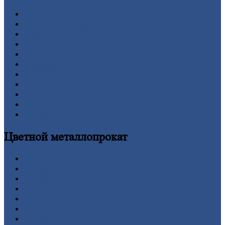
Арматура
Двутавровая
балка (двутавр)
Квадрат
Круг
стальной
Лист
Проволока
Рельсы
Сетка
Труба
Шестигранник
Калькулятор
Цветной
металлопрокат
Алюминий
Бронза
Вольфрам
Латунь
Медь
Никель
Олово