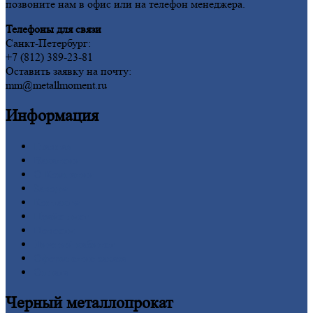
позвоните нам в офис или на телефон менеджера.
Телефоны для связи
Санкт-Петербург:
+7 (812) 389-23-81
Оставить заявку на почту:
mm@metallmoment.ru
Информация
Главная
Вакансии
О
Компании
Заводы
Контакты
Прайс-лист
Новости
Личный
кабинет
Оформление
заказа
Оплата
Черный
металлопрокат