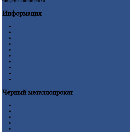
mm@metallmoment.ru
Информация
Главная
Вакансии
О
Компании
Заводы
Контакты
Прайс-лист
Новости
Личный
кабинет
Оформление
заказа
Оплата
Черный
металлопрокат
Арматура
Двутавровая
балка (двутавр)
Квадрат
Круг
стальной
Лист