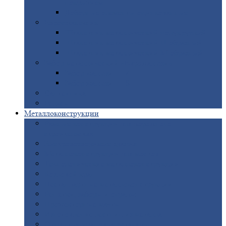
покрытием
Доборные
элементы оцинкованные
Евроштакетник
Штакетник
металлический полукруглый
Штакетник
металлический П-образный
Штакетник
металлический М-образный
Забор
металлический «Еврожалюзи»
Забор
жалюзи — Z
Забор
жалюзи — S
Сантехника
Рельсы
Металлоконструкции
Рамные
конструкции для дорожного
строительства
Быстровозводимые
здания
Металлоконструкции
для мостов
Технологические
металлоконструкции
Козловой
кран
Нестандартные
металлоконструкции
Решетки,
заборы и ограды
Прожекторные
мачты
Изготовление
лестниц из металла
Открытые
крановые эстакады