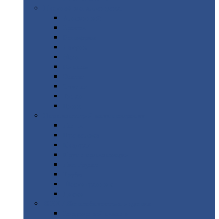
Цветной
металлопрокат
Алюминий
Бронза
Вольфрам
Латунь
Медь
Никель
Олово
Свинец
Титан
Цинк
Нержавеющий
металлопрокат
Лента
Проволока
Квадрат
Круг
нержавеющий
Лист/рулон
Труба
Шестигранник
Диски
ЖБИ
/ Железобетонные изделия
Бордюрный
камень