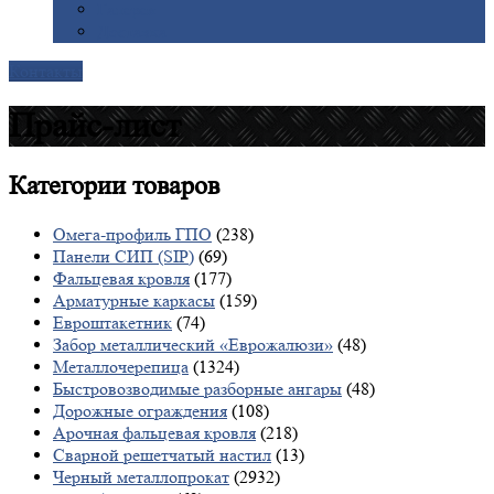
Галерея
Доставка
Контакты
Прайс-лист
Категории
товаров
Омега-профиль ГПО
(238)
Панели СИП (SIP)
(69)
Фальцевая кровля
(177)
Арматурные каркасы
(159)
Евроштакетник
(74)
Забор металлический «Еврожалюзи»
(48)
Металлочерепица
(1324)
Быстровозводимые разборные ангары
(48)
Дорожные ограждения
(108)
Арочная фальцевая кровля
(218)
Сварной решетчатый настил
(13)
Черный металлопрокат
(2932)