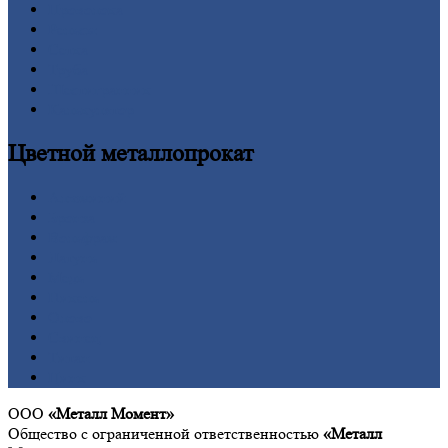
Проволока
Рельсы
Сетка
Труба
Шестигранник
Калькулятор
Цветной
металлопрокат
Алюминий
Бронза
Вольфрам
Латунь
Медь
Никель
Олово
Свинец
Титан
Цинк
ООО
«Металл Момент»
Общество с ограниченной ответственностью
«Металл