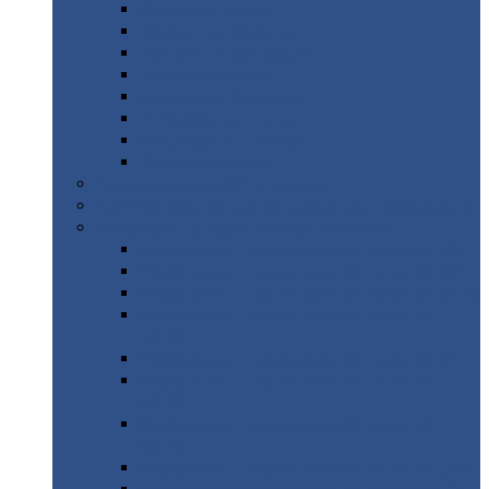
Дорожные
плиты
Каналы
непроходные
Ленточный
фундамент
Лифтовые
шахты
Перемычки
бетонные
Аэродромные
плиты
Фундаментные
блоки
Тепловые
камеры
Авиатехприемка
(РТ приемка)
Арочное
укрытие для конвейеров из профнастила
Профнастил
с нестандартной шириной
Профнастил
с нестандартной шириной С8
Профнастил
с нестандартной шириной С10
Профнастил
с нестандартной шириной СС10
Профнастил
с нестандартной шириной
МП10
Профнастил
с нестандартной шириной С15
Профнастил
с нестандартной шириной
МП18
Профнастил
с нестандартной шириной
МП20
Профнастил
с нестандартной шириной С18