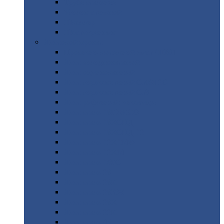
Труба
стальная
Уголок
стальной
Швеллер
Шестигранник
Листовой
прокат
Просечно-вытяжной
лист / ПВЛ
Лист
холоднокатаный
Лист
оцинкованный
Лист
горячекатаный Ст09Г2С
Лист
горячекатаный Ст3
Лист
рифленый: чечевицы
Лист
сталь 10Г2ФБЮ
Лист
сталь 10ХСНД
Лист
сталь 10ХСНД-12
Лист
сталь 12Х1МФ
Лист
сталь 12ХМ
Лист
сталь 16ГС
Лист
сталь 20
Лист
сталь 20К
Лист
сталь 20ЮЧ
Лист
сталь 20Х
Лист
сталь 22К
Лист
сталь 45