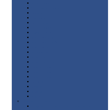
Монтеррей
Супермонтеррей
Макси
Экоррей
Монтекристо
Монтерроса
Трамонтана
Квинта
плюс
Квинта
плюс 3D
Квинта
уно
Монкатта
Классик
Классик
плюс
Ламонтерра
Ламонтерра
X
Ламонтерра
XL
Модерн
Камея
Квадро
Кредо
Доборные
элементы
Доборные
элементы с полимерным