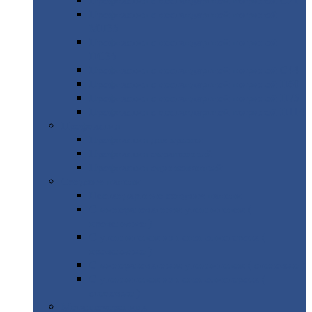
Профнастил
с нестандартной шириной С21
Профнастил
с нестандартной шириной
МП35
Профнастил
с нестандартной шириной
НС35
Профнастил
с нестандартной шириной С44
Профнастил
с нестандартной шириной Н60
Профнастил
с нестандартной шириной Н75
Профнастил
с нестандартной шириной Н114
Профнастил
Профнастил
для крыши
Профнастил
окрашенный
Профнастил
оцинкованный
Сэндвич-панели
Нестандартные
сэндвич панели
С
минераловатным утеплителем (
кровельные )
С
утеплителем из пенополистерола (
кровельные )
С
минераловатным утеплителем ( стеновые )
С
утеплителем из пенополистерола (
стеновые )
Металлочерепица