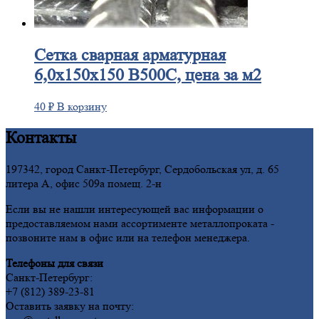
Сетка
сварная арматурная
6,0х150х150 В500С, цена за м2
40
₽
В корзину
Контакты
197342, город Санкт-Петербург, Сердобольская ул, д. 65
литера А, офис 509а помещ. 2-н
Если вы не нашли интересующей вас информации о
предоставляемом нами ассортименте металлопроката -
позвоните нам в офис или на телефон менеджера.
Телефоны для связи
Санкт-Петербург:
+7 (812) 389-23-81
Оставить заявку на почту: