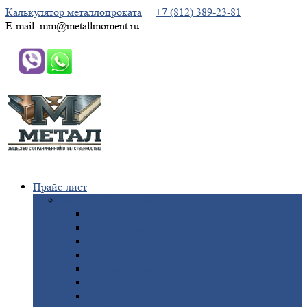
Калькулятор металлопроката
+7 (812) 389-23-81
E-mail: mm@metallmoment.ru
Прайс-лист
Черный
металлопрокат
Арматура
Двутавровая
балка (двутавр)
Квадрат
Круг
стальной
Полоса
стальная
Проволока
Сетка