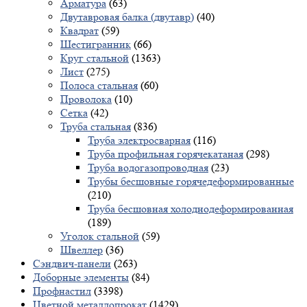
Арматура
(63)
Двутавровая балка (двутавр)
(40)
Квадрат
(59)
Шестигранник
(66)
Круг стальной
(1363)
Лист
(275)
Полоса стальная
(60)
Проволока
(10)
Сетка
(42)
Труба стальная
(836)
Труба электросварная
(116)
Труба профильная горячекатаная
(298)
Труба водогазопроводная
(23)
Трубы бесшовные горячедеформированные
(210)
Труба бесшовная холоднодеформированная
(189)
Уголок стальной
(59)
Швеллер
(36)
Сэндвич-панели
(263)
Доборные элементы
(84)
Профнастил
(3398)
Цветной металлопрокат
(1429)