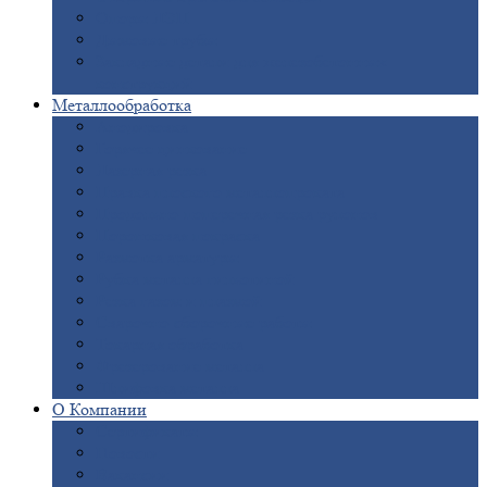
Опоры
ЛЭП
Дымовые
трубы
Закладные
детали для железобетонных
конструкций
Металлообработка
Анодировка
Горячее
цинкование
Лазерная
резка
Правка
плоского металлопроката
Продольно-поперечная
резка рулонов
Порошковая
покраска
Размотка
арматуры
Рубка
металла гильотиной
Резка
газом и плазмой
Сварочно-сборочные
работы
Токарная
обработка
Фрезерование
металла
Шлифовка
металла
О
Компании
Сертификаты
Новости
Вакансии