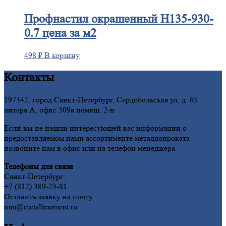
Профнастил
окрашенный Н135-930-
0.7 цена за м2
498
₽
В корзину
Контакты
197342, город Санкт-Петербург, Сердобольская ул, д. 65
литера А, офис 509а помещ. 2-н
Если вы не нашли интересующей вас информации о
предоставляемом нами ассортименте металлопроката -
позвоните нам в офис или на телефон менеджера.
Телефоны для связи
Санкт-Петербург:
+7 (812) 389-23-81
Оставить заявку на почту:
mm@metallmoment.ru