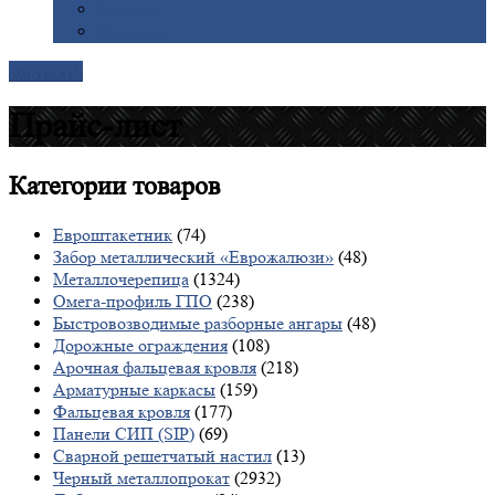
Галерея
Доставка
Контакты
Прайс-лист
Категории
товаров
Евроштакетник
(74)
Забор металлический «Еврожалюзи»
(48)
Металлочерепица
(1324)
Омега-профиль ГПО
(238)
Быстровозводимые разборные ангары
(48)
Дорожные ограждения
(108)
Арочная фальцевая кровля
(218)
Арматурные каркасы
(159)
Фальцевая кровля
(177)
Панели СИП (SIP)
(69)
Сварной решетчатый настил
(13)
Черный металлопрокат
(2932)