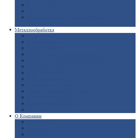
Опоры
ЛЭП
Дымовые
трубы
Закладные
детали для железобетонных
конструкций
Металлообработка
Анодировка
Горячее
цинкование
Лазерная
резка
Правка
плоского металлопроката
Продольно-поперечная
резка рулонов
Порошковая
покраска
Размотка
арматуры
Рубка
металла гильотиной
Резка
газом и плазмой
Сварочно-сборочные
работы
Токарная
обработка
Фрезерование
металла
Шлифовка
металла
О
Компании
Сертификаты
Новости
Вакансии