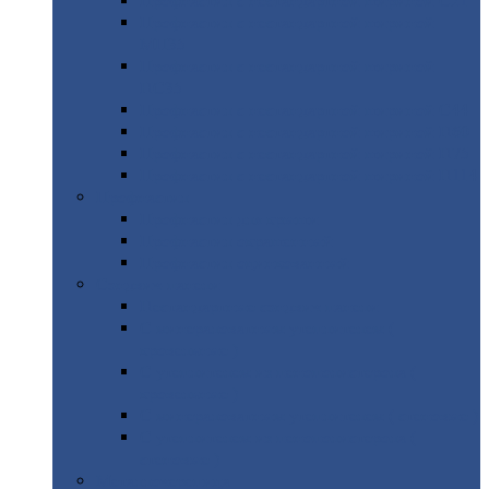
Профнастил
с нестандартной шириной С21
Профнастил
с нестандартной шириной
МП35
Профнастил
с нестандартной шириной
НС35
Профнастил
с нестандартной шириной С44
Профнастил
с нестандартной шириной Н60
Профнастил
с нестандартной шириной Н75
Профнастил
с нестандартной шириной Н114
Профнастил
Профнастил
для крыши
Профнастил
окрашенный
Профнастил
оцинкованный
Сэндвич-панели
Нестандартные
сэндвич панели
С
минераловатным утеплителем (
кровельные )
С
утеплителем из пенополистерола (
кровельные )
С
минераловатным утеплителем ( стеновые )
С
утеплителем из пенополистерола (
стеновые )
Металлочерепица