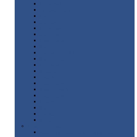
Монтеррей
Супермонтеррей
Макси
Экоррей
Монтекристо
Монтерроса
Трамонтана
Квинта
плюс
Квинта
плюс 3D
Квинта
уно
Монкатта
Классик
Классик
плюс
Ламонтерра
Ламонтерра
X
Ламонтерра
XL
Модерн
Камея
Квадро
Кредо
Доборные
элементы
Доборные
элементы с полимерным