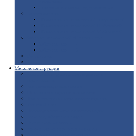
покрытием
Доборные
элементы оцинкованные
Евроштакетник
Штакетник
металлический полукруглый
Штакетник
металлический П-образный
Штакетник
металлический М-образный
Забор
металлический «Еврожалюзи»
Забор
жалюзи — Z
Забор
жалюзи — S
Сантехника
Рельсы
Металлоконструкции
Рамные
конструкции для дорожного
строительства
Быстровозводимые
здания
Металлоконструкции
для мостов
Технологические
металлоконструкции
Козловой
кран
Нестандартные
металлоконструкции
Решетки,
заборы и ограды
Прожекторные
мачты
Изготовление
лестниц из металла
Открытые
крановые эстакады