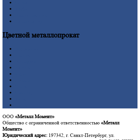
Сетка
Труба
Шестигранник
Калькулятор
Цветной
металлопрокат
Алюминий
Бронза
Вольфрам
Латунь
Медь
Никель
Олово
Свинец
Титан
Цинк
ООО
«Металл Момент»
Общество с ограниченной ответственностью
«Металл
Момент»
Юридический адрес:
197342, г. Санкт-Петербург, ул.