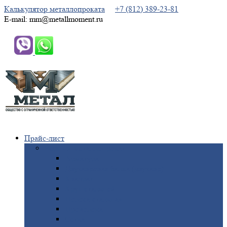
Калькулятор металлопроката
+7 (812) 389-23-81
E-mail: mm@metallmoment.ru
Прайс-лист
Черный
металлопрокат
Арматура
Двутавровая
балка (двутавр)
Квадрат
Круг
стальной
Полоса
стальная
Проволока
Сетка