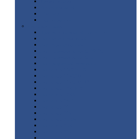
Труба
стальная
Уголок
стальной
Швеллер
Шестигранник
Листовой
прокат
Просечно-вытяжной
лист / ПВЛ
Лист
холоднокатаный
Лист
оцинкованный
Лист
горячекатаный Ст09Г2С
Лист
горячекатаный Ст3
Лист
рифленый: чечевицы
Лист
сталь 10Г2ФБЮ
Лист
сталь 10ХСНД
Лист
сталь 10ХСНД-12
Лист
сталь 12Х1МФ
Лист
сталь 12ХМ
Лист
сталь 16ГС
Лист
сталь 20
Лист
сталь 20К
Лист
сталь 20ЮЧ
Лист
сталь 20Х
Лист
сталь 22К
Лист
сталь 45