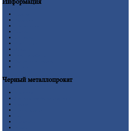
Информация
Главная
Вакансии
О
Компании
Заводы
Контакты
Прайс-лист
Новости
Личный
кабинет
Оформление
заказа
Оплата
Черный
металлопрокат
Арматура
Двутавровая
балка (двутавр)
Квадрат
Круг
стальной
Лист
Проволока
Рельсы