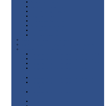
Дорожные
плиты
Каналы
непроходные
Ленточный
фундамент
Лифтовые
шахты
Перемычки
бетонные
Аэродромные
плиты
Фундаментные
блоки
Тепловые
камеры
Авиатехприемка
(РТ приемка)
Арочное
укрытие для конвейеров из профнастила
Профнастил
с нестандартной шириной
Профнастил
с нестандартной шириной С8
Профнастил
с нестандартной шириной С10
Профнастил
с нестандартной шириной СС10
Профнастил
с нестандартной шириной
МП10
Профнастил
с нестандартной шириной С15
Профнастил
с нестандартной шириной
МП18
Профнастил
с нестандартной шириной
МП20
Профнастил
с нестандартной шириной С18