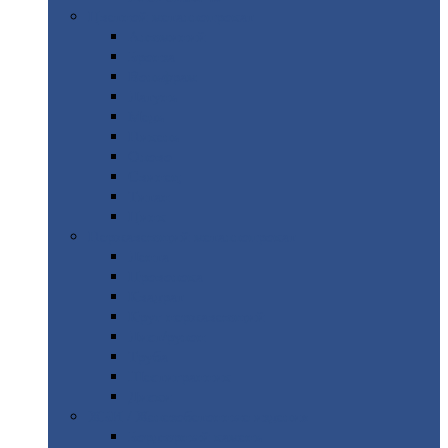
Цветной
металлопрокат
Алюминий
Бронза
Вольфрам
Латунь
Медь
Никель
Олово
Свинец
Титан
Цинк
Нержавеющий
металлопрокат
Лента
Проволока
Квадрат
Круг
нержавеющий
Лист/рулон
Труба
Шестигранник
Диски
ЖБИ
/ Железобетонные изделия
Бордюрный
камень