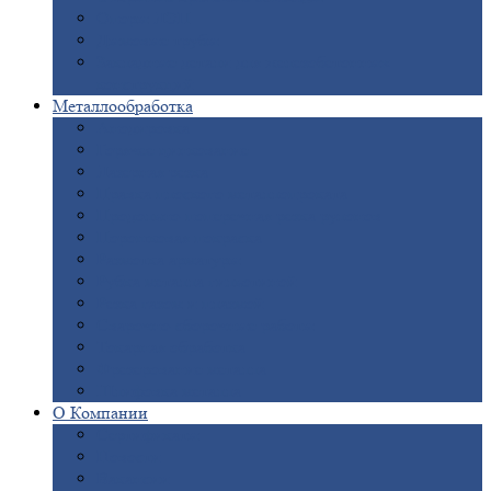
Опоры
ЛЭП
Дымовые
трубы
Закладные
детали для железобетонных
конструкций
Металлообработка
Анодировка
Горячее
цинкование
Лазерная
резка
Правка
плоского металлопроката
Продольно-поперечная
резка рулонов
Порошковая
покраска
Размотка
арматуры
Рубка
металла гильотиной
Резка
газом и плазмой
Сварочно-сборочные
работы
Токарная
обработка
Фрезерование
металла
Шлифовка
металла
О
Компании
Сертификаты
Новости
Вакансии