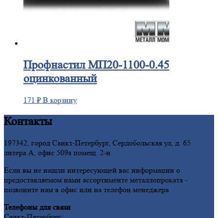
Профнастил
МП20-1100-0.45
оцинкованный
171
₽
В корзину
Контакты
197342, город Санкт-Петербург, Сердобольская ул, д. 65
литера А, офис 509а помещ. 2-н
Если вы не нашли интересующей вас информации о
предоставляемом нами ассортименте металлопроката -
позвоните нам в офис или на телефон менеджера.
Телефоны для связи
Санкт-Петербург: