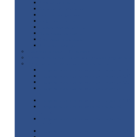
Дорожные
плиты
Каналы
непроходные
Ленточный
фундамент
Лифтовые
шахты
Перемычки
бетонные
Аэродромные
плиты
Фундаментные
блоки
Тепловые
камеры
Авиатехприемка
(РТ приемка)
Арочное
укрытие для конвейеров из профнастила
Профнастил
с нестандартной шириной
Профнастил
с нестандартной шириной С8
Профнастил
с нестандартной шириной С10
Профнастил
с нестандартной шириной СС10
Профнастил
с нестандартной шириной
МП10
Профнастил
с нестандартной шириной С15
Профнастил
с нестандартной шириной
МП18
Профнастил
с нестандартной шириной
МП20
Профнастил
с нестандартной шириной С18