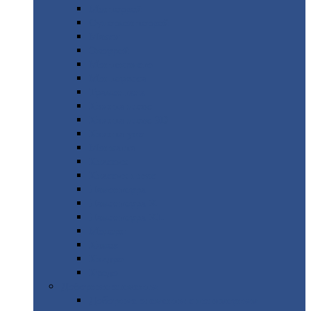
Монтеррей
Супермонтеррей
Макси
Экоррей
Монтекристо
Монтерроса
Трамонтана
Квинта
плюс
Квинта
плюс 3D
Квинта
уно
Монкатта
Классик
Классик
плюс
Ламонтерра
Ламонтерра
X
Ламонтерра
XL
Модерн
Камея
Квадро
Кредо
Доборные
элементы
Доборные
элементы с полимерным