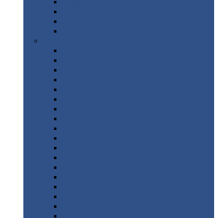
Труба
стальная
Уголок
стальной
Швеллер
Шестигранник
Листовой
прокат
Просечно-вытяжной
лист / ПВЛ
Лист
холоднокатаный
Лист
оцинкованный
Лист
горячекатаный Ст09Г2С
Лист
горячекатаный Ст3
Лист
рифленый: чечевицы
Лист
сталь 10Г2ФБЮ
Лист
сталь 10ХСНД
Лист
сталь 10ХСНД-12
Лист
сталь 12Х1МФ
Лист
сталь 12ХМ
Лист
сталь 16ГС
Лист
сталь 20
Лист
сталь 20К
Лист
сталь 20ЮЧ
Лист
сталь 20Х
Лист
сталь 22К
Лист
сталь 45