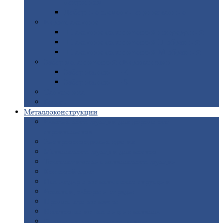
покрытием
Доборные
элементы оцинкованные
Евроштакетник
Штакетник
металлический полукруглый
Штакетник
металлический П-образный
Штакетник
металлический М-образный
Забор
металлический «Еврожалюзи»
Забор
жалюзи — Z
Забор
жалюзи — S
Сантехника
Рельсы
Металлоконструкции
Рамные
конструкции для дорожного
строительства
Быстровозводимые
здания
Металлоконструкции
для мостов
Технологические
металлоконструкции
Козловой
кран
Нестандартные
металлоконструкции
Решетки,
заборы и ограды
Прожекторные
мачты
Изготовление
лестниц из металла
Открытые
крановые эстакады