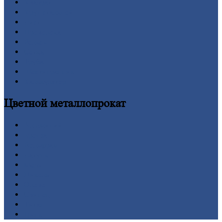
Квадрат
Круг
стальной
Лист
Проволока
Рельсы
Сетка
Труба
Шестигранник
Калькулятор
Цветной
металлопрокат
Алюминий
Бронза
Вольфрам
Латунь
Медь
Никель
Олово
Свинец
Титан
Цинк