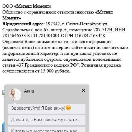
ООО
«Металл Момент»
Общество с ограниченной ответственностью
«Металл
Момент»
Юридический адрес:
197342, г. Санкт-Петербург, ул.
Сердобольская, дом 65, литер А, помещение 707-712Н, ИНН
7814646533 КПП 781401001 ОГРН 1167847163428
Обращаем Ваше внимание на то, что вся информация
(включая цены) на этом интернет-сайте носит исключительно
информационный характер, и ни при каких условиях не
является публичной офертой, определяемой положениями
статьи 437 Гражданского кодекса РФ". Розничная продажа
осуществляется от 15 000 рублей.
Анна
Мы в социальных сетях:
Здравствуйте! Я Вас вижу)
Давайте, я Вам подскажу в чате...
К тому же, могу рассказать, как