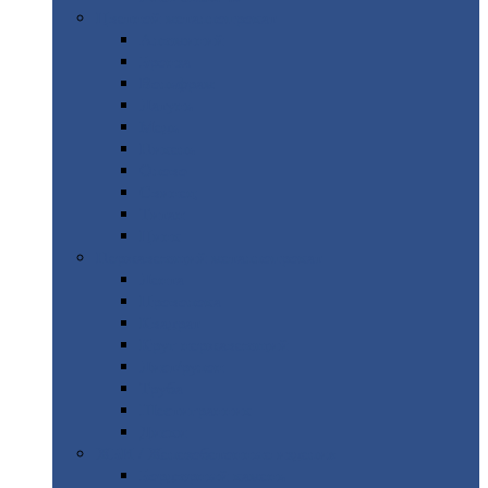
Цветной
металлопрокат
Алюминий
Бронза
Вольфрам
Латунь
Медь
Никель
Олово
Свинец
Титан
Цинк
Нержавеющий
металлопрокат
Лента
Проволока
Квадрат
Круг
нержавеющий
Лист/рулон
Труба
Шестигранник
Диски
ЖБИ
/ Железобетонные изделия
Бордюрный
камень