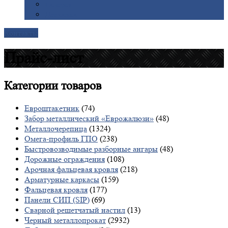
Галерея
Доставка
Контакты
Прайс-лист
Категории
товаров
Евроштакетник
(74)
Забор металлический «Еврожалюзи»
(48)
Металлочерепица
(1324)
Омега-профиль ГПО
(238)
Быстровозводимые разборные ангары
(48)
Дорожные ограждения
(108)
Арочная фальцевая кровля
(218)
Арматурные каркасы
(159)
Фальцевая кровля
(177)
Панели СИП (SIP)
(69)
Сварной решетчатый настил
(13)
Черный металлопрокат
(2932)