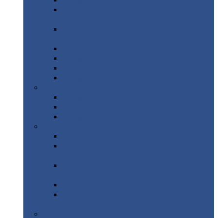
Профнастил
с нестандартной шириной С21
Профнастил
с нестандартной шириной
МП35
Профнастил
с нестандартной шириной
НС35
Профнастил
с нестандартной шириной С44
Профнастил
с нестандартной шириной Н60
Профнастил
с нестандартной шириной Н75
Профнастил
с нестандартной шириной Н114
Профнастил
Профнастил
для крыши
Профнастил
окрашенный
Профнастил
оцинкованный
Сэндвич-панели
Нестандартные
сэндвич панели
С
минераловатным утеплителем (
кровельные )
С
утеплителем из пенополистерола (
кровельные )
С
минераловатным утеплителем ( стеновые )
С
утеплителем из пенополистерола (
стеновые )
Металлочерепица