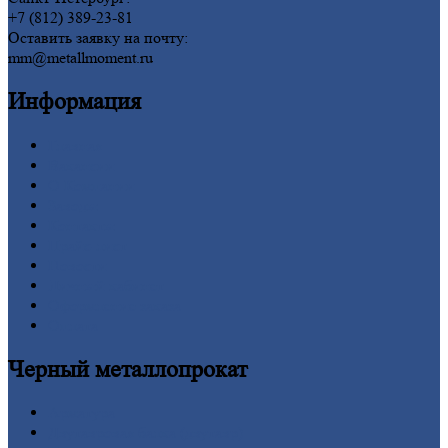
+7 (812) 389-23-81
Оставить заявку на почту:
mm@metallmoment.ru
Информация
Главная
Вакансии
О
Компании
Заводы
Контакты
Прайс-лист
Новости
Личный
кабинет
Оформление
заказа
Оплата
Черный
металлопрокат
Арматура
Двутавровая
балка (двутавр)