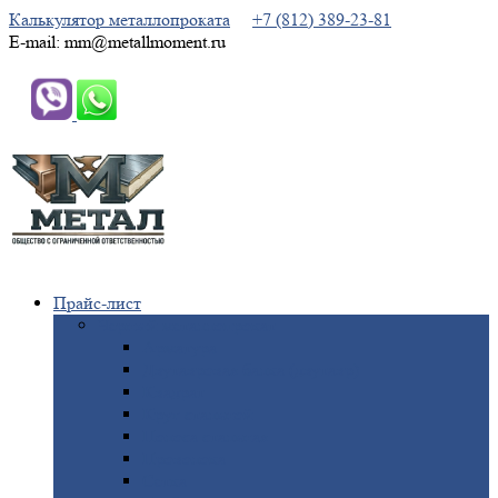
Калькулятор металлопроката
+7 (812) 389-23-81
E-mail: mm@metallmoment.ru
Прайс-лист
Черный
металлопрокат
Арматура
Двутавровая
балка (двутавр)
Квадрат
Круг
стальной
Полоса
стальная
Проволока
Сетка