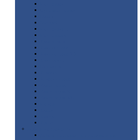
Монтеррей
Супермонтеррей
Макси
Экоррей
Монтекристо
Монтерроса
Трамонтана
Квинта
плюс
Квинта
плюс 3D
Квинта
уно
Монкатта
Классик
Классик
плюс
Ламонтерра
Ламонтерра
X
Ламонтерра
XL
Модерн
Камея
Квадро
Кредо
Доборные
элементы
Доборные
элементы с полимерным