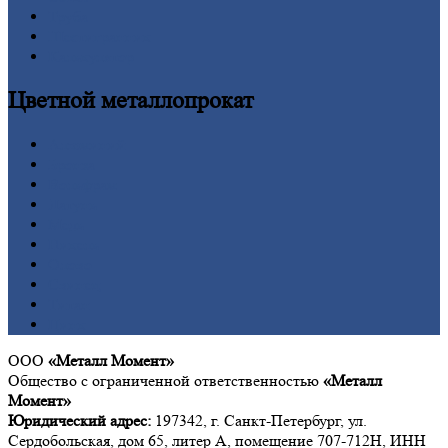
Труба
Шестигранник
Калькулятор
Цветной
металлопрокат
Алюминий
Бронза
Вольфрам
Латунь
Медь
Никель
Олово
Свинец
Титан
Цинк
ООО
«Металл Момент»
Общество с ограниченной ответственностью
«Металл
Момент»
Юридический адрес:
197342, г. Санкт-Петербург, ул.
Сердобольская, дом 65, литер А, помещение 707-712Н, ИНН