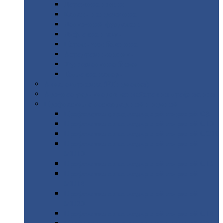
Дорожные
плиты
Каналы
непроходные
Ленточный
фундамент
Лифтовые
шахты
Перемычки
бетонные
Аэродромные
плиты
Фундаментные
блоки
Тепловые
камеры
Авиатехприемка
(РТ приемка)
Арочное
укрытие для конвейеров из профнастила
Профнастил
с нестандартной шириной
Профнастил
с нестандартной шириной С8
Профнастил
с нестандартной шириной С10
Профнастил
с нестандартной шириной СС10
Профнастил
с нестандартной шириной
МП10
Профнастил
с нестандартной шириной С15
Профнастил
с нестандартной шириной
МП18
Профнастил
с нестандартной шириной
МП20
Профнастил
с нестандартной шириной С18