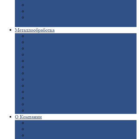
Опоры
ЛЭП
Дымовые
трубы
Закладные
детали для железобетонных
конструкций
Металлообработка
Анодировка
Горячее
цинкование
Лазерная
резка
Правка
плоского металлопроката
Продольно-поперечная
резка рулонов
Порошковая
покраска
Размотка
арматуры
Рубка
металла гильотиной
Резка
газом и плазмой
Сварочно-сборочные
работы
Токарная
обработка
Фрезерование
металла
Шлифовка
металла
О
Компании
Сертификаты
Новости
Вакансии