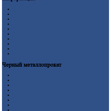
Главная
Вакансии
О
Компании
Заводы
Контакты
Прайс-лист
Новости
Личный
кабинет
Оформление
заказа
Оплата
Черный
металлопрокат
Арматура
Двутавровая
балка (двутавр)
Квадрат
Круг
стальной
Лист
Проволока
Рельсы
Сетка