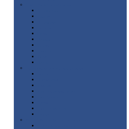
Цветной
металлопрокат
Алюминий
Бронза
Вольфрам
Латунь
Медь
Никель
Олово
Свинец
Титан
Цинк
Нержавеющий
металлопрокат
Лента
Проволока
Квадрат
Круг
нержавеющий
Лист/рулон
Труба
Шестигранник
Диски
ЖБИ
/ Железобетонные изделия
Бордюрный
камень