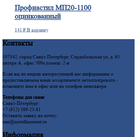
Профнастил
МП20-1100
оцинкованный
141
₽
В корзину
Контакты
197342, город Санкт-Петербург, Сердобольская ул, д. 65
литера А, офис 509а помещ. 2-н
Если вы не нашли интересующей вас информации о
предоставляемом нами ассортименте металлопроката -
позвоните нам в офис или на телефон менеджера.
Телефоны для связи
Санкт-Петербург:
+7 (812) 389-23-81
Оставить заявку на почту:
mm@metallmoment.ru
Информация