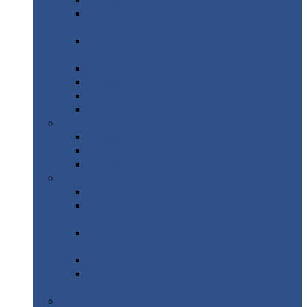
Профнастил
с нестандартной шириной С21
Профнастил
с нестандартной шириной
МП35
Профнастил
с нестандартной шириной
НС35
Профнастил
с нестандартной шириной С44
Профнастил
с нестандартной шириной Н60
Профнастил
с нестандартной шириной Н75
Профнастил
с нестандартной шириной Н114
Профнастил
Профнастил
для крыши
Профнастил
окрашенный
Профнастил
оцинкованный
Сэндвич-панели
Нестандартные
сэндвич панели
С
минераловатным утеплителем (
кровельные )
С
утеплителем из пенополистерола (
кровельные )
С
минераловатным утеплителем ( стеновые )
С
утеплителем из пенополистерола (
стеновые )
Металлочерепица