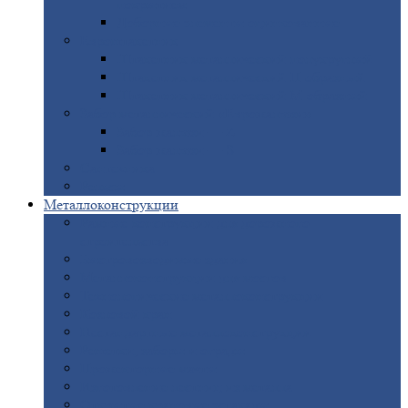
покрытием
Доборные
элементы оцинкованные
Евроштакетник
Штакетник
металлический полукруглый
Штакетник
металлический П-образный
Штакетник
металлический М-образный
Забор
металлический «Еврожалюзи»
Забор
жалюзи — Z
Забор
жалюзи — S
Сантехника
Рельсы
Металлоконструкции
Рамные
конструкции для дорожного
строительства
Быстровозводимые
здания
Металлоконструкции
для мостов
Технологические
металлоконструкции
Козловой
кран
Нестандартные
металлоконструкции
Решетки,
заборы и ограды
Прожекторные
мачты
Изготовление
лестниц из металла
Открытые
крановые эстакады