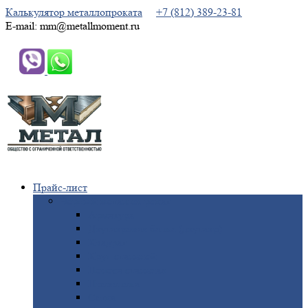
Калькулятор металлопроката
+7 (812) 389-23-81
E-mail: mm@metallmoment.ru
Прайс-лист
Черный
металлопрокат
Арматура
Двутавровая
балка (двутавр)
Квадрат
Круг
стальной
Полоса
стальная
Проволока
Сетка