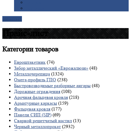
Галерея
Доставка
Контакты
Прайс-лист
Категории
товаров
Евроштакетник
(74)
Забор металлический «Еврожалюзи»
(48)
Металлочерепица
(1324)
Омега-профиль ГПО
(238)
Быстровозводимые разборные ангары
(48)
Дорожные ограждения
(108)
Арочная фальцевая кровля
(218)
Арматурные каркасы
(159)
Фальцевая кровля
(177)
Панели СИП (SIP)
(69)
Сварной решетчатый настил
(13)
Черный металлопрокат
(2932)