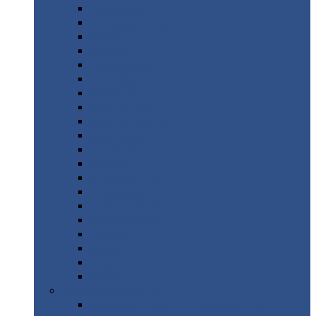
Монтеррей
Супермонтеррей
Макси
Экоррей
Монтекристо
Монтерроса
Трамонтана
Квинта
плюс
Квинта
плюс 3D
Квинта
уно
Монкатта
Классик
Классик
плюс
Ламонтерра
Ламонтерра
X
Ламонтерра
XL
Модерн
Камея
Квадро
Кредо
Доборные
элементы
Доборные
элементы с полимерным