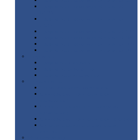
Профнастил
с нестандартной шириной С21
Профнастил
с нестандартной шириной
МП35
Профнастил
с нестандартной шириной
НС35
Профнастил
с нестандартной шириной С44
Профнастил
с нестандартной шириной Н60
Профнастил
с нестандартной шириной Н75
Профнастил
с нестандартной шириной Н114
Профнастил
Профнастил
для крыши
Профнастил
окрашенный
Профнастил
оцинкованный
Сэндвич-панели
Нестандартные
сэндвич панели
С
минераловатным утеплителем (
кровельные )
С
утеплителем из пенополистерола (
кровельные )
С
минераловатным утеплителем ( стеновые )
С
утеплителем из пенополистерола (
стеновые )
Металлочерепица