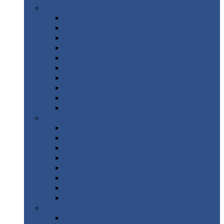
Цветной
металлопрокат
Алюминий
Бронза
Вольфрам
Латунь
Медь
Никель
Олово
Свинец
Титан
Цинк
Нержавеющий
металлопрокат
Лента
Проволока
Квадрат
Круг
нержавеющий
Лист/рулон
Труба
Шестигранник
Диски
ЖБИ
/ Железобетонные изделия
Бордюрный
камень