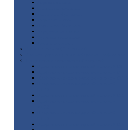
Дорожные
плиты
Каналы
непроходные
Ленточный
фундамент
Лифтовые
шахты
Перемычки
бетонные
Аэродромные
плиты
Фундаментные
блоки
Тепловые
камеры
Авиатехприемка
(РТ приемка)
Арочное
укрытие для конвейеров из профнастила
Профнастил
с нестандартной шириной
Профнастил
с нестандартной шириной С8
Профнастил
с нестандартной шириной С10
Профнастил
с нестандартной шириной СС10
Профнастил
с нестандартной шириной
МП10
Профнастил
с нестандартной шириной С15
Профнастил
с нестандартной шириной
МП18
Профнастил
с нестандартной шириной
МП20
Профнастил
с нестандартной шириной С18