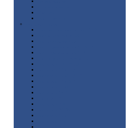
Труба
стальная
Уголок
стальной
Швеллер
Шестигранник
Листовой
прокат
Просечно-вытяжной
лист / ПВЛ
Лист
холоднокатаный
Лист
оцинкованный
Лист
горячекатаный Ст09Г2С
Лист
горячекатаный Ст3
Лист
рифленый: чечевицы
Лист
сталь 10Г2ФБЮ
Лист
сталь 10ХСНД
Лист
сталь 10ХСНД-12
Лист
сталь 12Х1МФ
Лист
сталь 12ХМ
Лист
сталь 16ГС
Лист
сталь 20
Лист
сталь 20К
Лист
сталь 20ЮЧ
Лист
сталь 20Х
Лист
сталь 22К
Лист
сталь 45