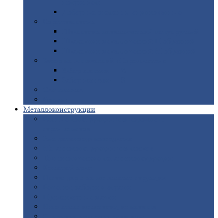
покрытием
Доборные
элементы оцинкованные
Евроштакетник
Штакетник
металлический полукруглый
Штакетник
металлический П-образный
Штакетник
металлический М-образный
Забор
металлический «Еврожалюзи»
Забор
жалюзи — Z
Забор
жалюзи — S
Сантехника
Рельсы
Металлоконструкции
Рамные
конструкции для дорожного
строительства
Быстровозводимые
здания
Металлоконструкции
для мостов
Технологические
металлоконструкции
Козловой
кран
Нестандартные
металлоконструкции
Решетки,
заборы и ограды
Прожекторные
мачты
Изготовление
лестниц из металла
Открытые
крановые эстакады