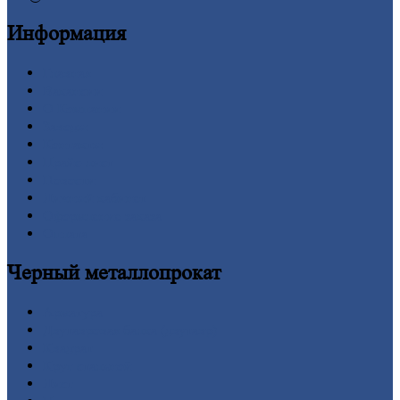
Информация
Главная
Вакансии
О
Компании
Заводы
Контакты
Прайс-лист
Новости
Личный
кабинет
Оформление
заказа
Оплата
Черный
металлопрокат
Арматура
Двутавровая
балка (двутавр)
Квадрат
Круг
стальной
Лист