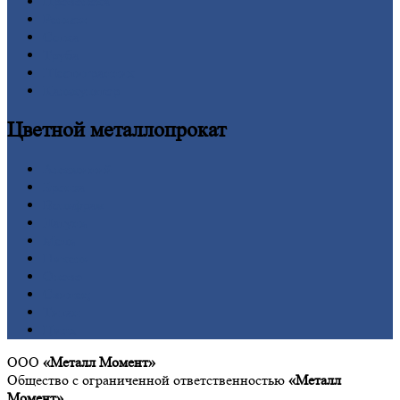
Проволока
Рельсы
Сетка
Труба
Шестигранник
Калькулятор
Цветной
металлопрокат
Алюминий
Бронза
Вольфрам
Латунь
Медь
Никель
Олово
Свинец
Титан
Цинк
ООО
«Металл Момент»
Общество с ограниченной ответственностью
«Металл
Момент»