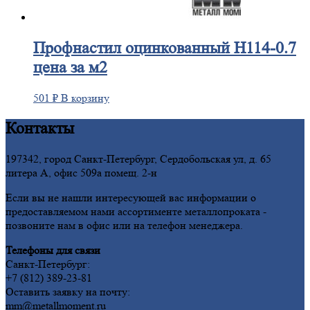
Профнастил
оцинкованный H114-0.7
цена за м2
501
₽
В корзину
Контакты
197342, город Санкт-Петербург, Сердобольская ул, д. 65
литера А, офис 509а помещ. 2-н
Если вы не нашли интересующей вас информации о
предоставляемом нами ассортименте металлопроката -
позвоните нам в офис или на телефон менеджера.
Телефоны для связи
Санкт-Петербург:
+7 (812) 389-23-81
Оставить заявку на почту:
mm@metallmoment.ru