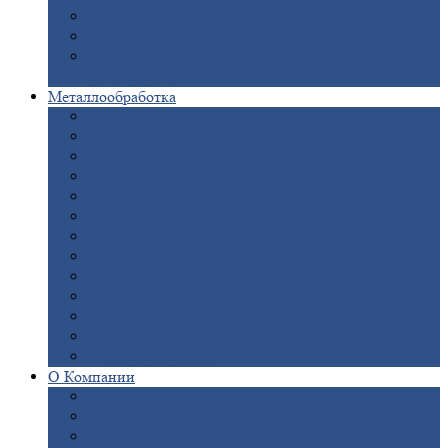
Опоры
ЛЭП
Дымовые
трубы
Закладные
детали для железобетонных
конструкций
Металлообработка
Анодировка
Горячее
цинкование
Лазерная
резка
Правка
плоского металлопроката
Продольно-поперечная
резка рулонов
Порошковая
покраска
Размотка
арматуры
Рубка
металла гильотиной
Резка
газом и плазмой
Сварочно-сборочные
работы
Токарная
обработка
Фрезерование
металла
Шлифовка
металла
О
Компании
Сертификаты
Новости
Вакансии