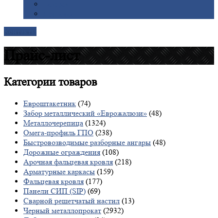
Галерея
Доставка
Контакты
Прайс-лист
Категории
товаров
Евроштакетник
(74)
Забор металлический «Еврожалюзи»
(48)
Металлочерепица
(1324)
Омега-профиль ГПО
(238)
Быстровозводимые разборные ангары
(48)
Дорожные ограждения
(108)
Арочная фальцевая кровля
(218)
Арматурные каркасы
(159)
Фальцевая кровля
(177)
Панели СИП (SIP)
(69)
Сварной решетчатый настил
(13)
Черный металлопрокат
(2932)