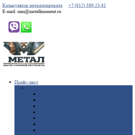
Калькулятор металлопроката
+7 (812) 389-23-81
E-mail: mm@metallmoment.ru
Прайс-лист
Черный
металлопрокат
Арматура
Двутавровая
балка (двутавр)
Квадрат
Круг
стальной
Полоса
стальная
Проволока
Сетка