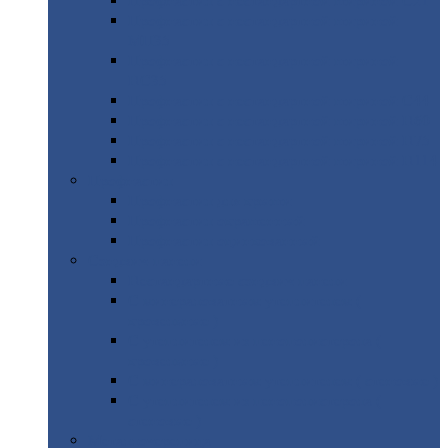
Профнастил
с нестандартной шириной С21
Профнастил
с нестандартной шириной
МП35
Профнастил
с нестандартной шириной
НС35
Профнастил
с нестандартной шириной С44
Профнастил
с нестандартной шириной Н60
Профнастил
с нестандартной шириной Н75
Профнастил
с нестандартной шириной Н114
Профнастил
Профнастил
для крыши
Профнастил
окрашенный
Профнастил
оцинкованный
Сэндвич-панели
Нестандартные
сэндвич панели
С
минераловатным утеплителем (
кровельные )
С
утеплителем из пенополистерола (
кровельные )
С
минераловатным утеплителем ( стеновые )
С
утеплителем из пенополистерола (
стеновые )
Металлочерепица