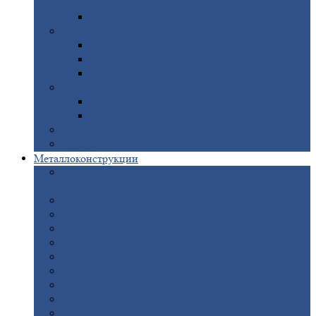
покрытием
Доборные
элементы оцинкованные
Евроштакетник
Штакетник
металлический полукруглый
Штакетник
металлический П-образный
Штакетник
металлический М-образный
Забор
металлический «Еврожалюзи»
Забор
жалюзи — Z
Забор
жалюзи — S
Сантехника
Рельсы
Металлоконструкции
Рамные
конструкции для дорожного
строительства
Быстровозводимые
здания
Металлоконструкции
для мостов
Технологические
металлоконструкции
Козловой
кран
Нестандартные
металлоконструкции
Решетки,
заборы и ограды
Прожекторные
мачты
Изготовление
лестниц из металла
Открытые
крановые эстакады