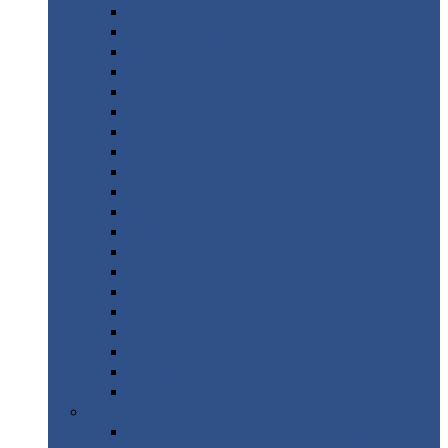
Монтеррей
Супермонтеррей
Макси
Экоррей
Монтекристо
Монтерроса
Трамонтана
Квинта
плюс
Квинта
плюс 3D
Квинта
уно
Монкатта
Классик
Классик
плюс
Ламонтерра
Ламонтерра
X
Ламонтерра
XL
Модерн
Камея
Квадро
Кредо
Доборные
элементы
Доборные
элементы с полимерным