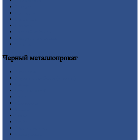
О
Компании
Заводы
Контакты
Прайс-лист
Новости
Личный
кабинет
Оформление
заказа
Оплата
Черный
металлопрокат
Арматура
Двутавровая
балка (двутавр)
Квадрат
Круг
стальной
Лист
Проволока
Рельсы
Сетка
Труба
Шестигранник
Калькулятор