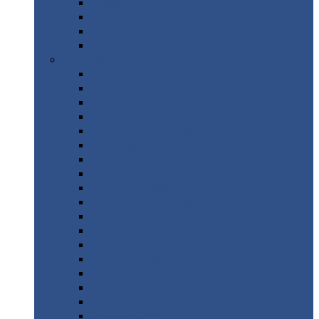
Труба
стальная
Уголок
стальной
Швеллер
Шестигранник
Листовой
прокат
Просечно-вытяжной
лист / ПВЛ
Лист
холоднокатаный
Лист
оцинкованный
Лист
горячекатаный Ст09Г2С
Лист
горячекатаный Ст3
Лист
рифленый: чечевицы
Лист
сталь 10Г2ФБЮ
Лист
сталь 10ХСНД
Лист
сталь 10ХСНД-12
Лист
сталь 12Х1МФ
Лист
сталь 12ХМ
Лист
сталь 16ГС
Лист
сталь 20
Лист
сталь 20К
Лист
сталь 20ЮЧ
Лист
сталь 20Х
Лист
сталь 22К
Лист
сталь 45