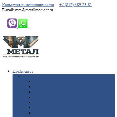
Калькулятор металлопроката
+7 (812) 389-23-81
E-mail: mm@metallmoment.ru
Прайс-лист
Черный
металлопрокат
Арматура
Двутавровая
балка (двутавр)
Квадрат
Круг
стальной
Полоса
стальная
Проволока
Сетка