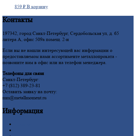
859
₽
В корзину
Контакты
197342, город Санкт-Петербург, Сердобольская ул, д. 65
литера А, офис 509а помещ. 2-н
Если вы не нашли интересующей вас информации о
предоставляемом нами ассортименте металлопроката -
позвоните нам в офис или на телефон менеджера.
Телефоны для связи
Санкт-Петербург:
+7 (812) 389-23-81
Оставить заявку на почту:
mm@metallmoment.ru
Информация
Главная
Вакансии