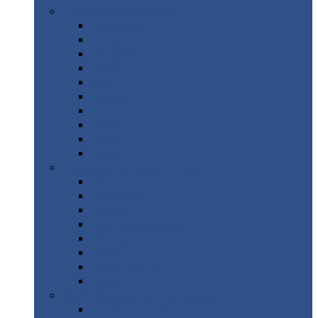
Цветной
металлопрокат
Алюминий
Бронза
Вольфрам
Латунь
Медь
Никель
Олово
Свинец
Титан
Цинк
Нержавеющий
металлопрокат
Лента
Проволока
Квадрат
Круг
нержавеющий
Лист/рулон
Труба
Шестигранник
Диски
ЖБИ
/ Железобетонные изделия
Бордюрный
камень