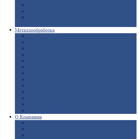
Опоры
ЛЭП
Дымовые
трубы
Закладные
детали для железобетонных
конструкций
Металлообработка
Анодировка
Горячее
цинкование
Лазерная
резка
Правка
плоского металлопроката
Продольно-поперечная
резка рулонов
Порошковая
покраска
Размотка
арматуры
Рубка
металла гильотиной
Резка
газом и плазмой
Сварочно-сборочные
работы
Токарная
обработка
Фрезерование
металла
Шлифовка
металла
О
Компании
Сертификаты
Новости
Вакансии