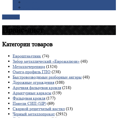
Галерея
Доставка
Контакты
Прайс-лист
Категории
товаров
Евроштакетник
(74)
Забор металлический «Еврожалюзи»
(48)
Металлочерепица
(1324)
Омега-профиль ГПО
(238)
Быстровозводимые разборные ангары
(48)
Дорожные ограждения
(108)
Арочная фальцевая кровля
(218)
Арматурные каркасы
(159)
Фальцевая кровля
(177)
Панели СИП (SIP)
(69)
Сварной решетчатый настил
(13)
Черный металлопрокат
(2932)