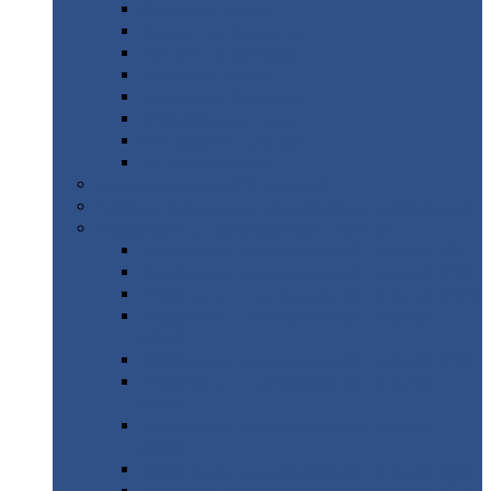
Дорожные
плиты
Каналы
непроходные
Ленточный
фундамент
Лифтовые
шахты
Перемычки
бетонные
Аэродромные
плиты
Фундаментные
блоки
Тепловые
камеры
Авиатехприемка
(РТ приемка)
Арочное
укрытие для конвейеров из профнастила
Профнастил
с нестандартной шириной
Профнастил
с нестандартной шириной С8
Профнастил
с нестандартной шириной С10
Профнастил
с нестандартной шириной СС10
Профнастил
с нестандартной шириной
МП10
Профнастил
с нестандартной шириной С15
Профнастил
с нестандартной шириной
МП18
Профнастил
с нестандартной шириной
МП20
Профнастил
с нестандартной шириной С18