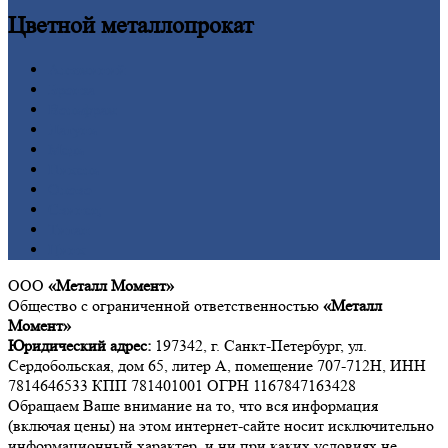
Цветной
металлопрокат
Алюминий
Бронза
Вольфрам
Латунь
Медь
Никель
Олово
Свинец
Титан
Цинк
ООО
«Металл Момент»
Общество с ограниченной ответственностью
«Металл
Момент»
Юридический адрес:
197342, г. Санкт-Петербург, ул.
Сердобольская, дом 65, литер А, помещение 707-712Н, ИНН
7814646533 КПП 781401001 ОГРН 1167847163428
Обращаем Ваше внимание на то, что вся информация
(включая цены) на этом интернет-сайте носит исключительно
информационный характер, и ни при каких условиях не