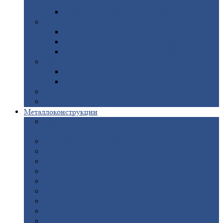
покрытием
Доборные
элементы оцинкованные
Евроштакетник
Штакетник
металлический полукруглый
Штакетник
металлический П-образный
Штакетник
металлический М-образный
Забор
металлический «Еврожалюзи»
Забор
жалюзи — Z
Забор
жалюзи — S
Сантехника
Рельсы
Металлоконструкции
Рамные
конструкции для дорожного
строительства
Быстровозводимые
здания
Металлоконструкции
для мостов
Технологические
металлоконструкции
Козловой
кран
Нестандартные
металлоконструкции
Решетки,
заборы и ограды
Прожекторные
мачты
Изготовление
лестниц из металла
Открытые
крановые эстакады