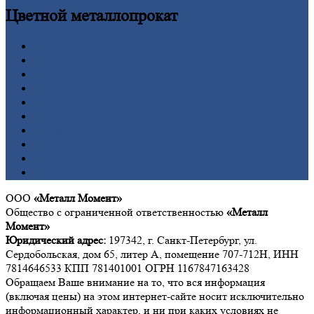
Цветной
металлопрокат
Алюминий
Бронза
Вольфрам
Латунь
Медь
Никель
Олово
Свинец
Титан
Цинк
ООО
«Металл Момент»
Общество с ограниченной ответственностью
«Металл
Момент»
Юридический адрес:
197342, г. Санкт-Петербург, ул.
Сердобольская, дом 65, литер А, помещение 707-712Н, ИНН
7814646533 КПП 781401001 ОГРН 1167847163428
Обращаем Ваше внимание на то, что вся информация
(включая цены) на этом интернет-сайте носит исключительно
информационный характер, и ни при каких условиях не