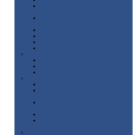
Профнастил
с нестандартной шириной С21
Профнастил
с нестандартной шириной
МП35
Профнастил
с нестандартной шириной
НС35
Профнастил
с нестандартной шириной С44
Профнастил
с нестандартной шириной Н60
Профнастил
с нестандартной шириной Н75
Профнастил
с нестандартной шириной Н114
Профнастил
Профнастил
для крыши
Профнастил
окрашенный
Профнастил
оцинкованный
Сэндвич-панели
Нестандартные
сэндвич панели
С
минераловатным утеплителем (
кровельные )
С
утеплителем из пенополистерола (
кровельные )
С
минераловатным утеплителем ( стеновые )
С
утеплителем из пенополистерола (
стеновые )
Металлочерепица