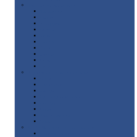
Цветной
металлопрокат
Алюминий
Бронза
Вольфрам
Латунь
Медь
Никель
Олово
Свинец
Титан
Цинк
Нержавеющий
металлопрокат
Лента
Проволока
Квадрат
Круг
нержавеющий
Лист/рулон
Труба
Шестигранник
Диски
ЖБИ
/ Железобетонные изделия
Бордюрный
камень