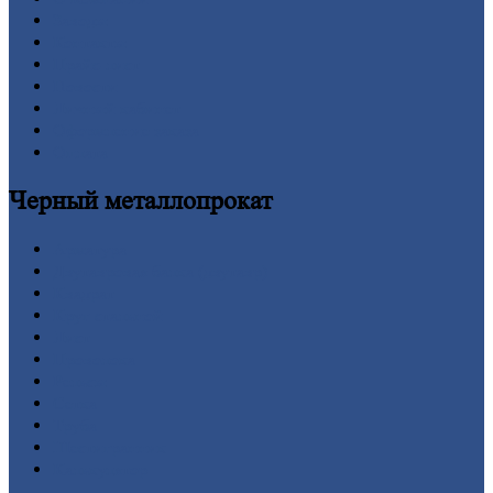
Заводы
Контакты
Прайс-лист
Новости
Личный
кабинет
Оформление
заказа
Оплата
Черный
металлопрокат
Арматура
Двутавровая
балка (двутавр)
Квадрат
Круг
стальной
Лист
Проволока
Рельсы
Сетка
Труба
Шестигранник
Калькулятор