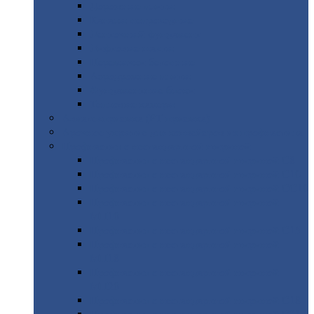
Дорожные
плиты
Каналы
непроходные
Ленточный
фундамент
Лифтовые
шахты
Перемычки
бетонные
Аэродромные
плиты
Фундаментные
блоки
Тепловые
камеры
Авиатехприемка
(РТ приемка)
Арочное
укрытие для конвейеров из профнастила
Профнастил
с нестандартной шириной
Профнастил
с нестандартной шириной С8
Профнастил
с нестандартной шириной С10
Профнастил
с нестандартной шириной СС10
Профнастил
с нестандартной шириной
МП10
Профнастил
с нестандартной шириной С15
Профнастил
с нестандартной шириной
МП18
Профнастил
с нестандартной шириной
МП20
Профнастил
с нестандартной шириной С18