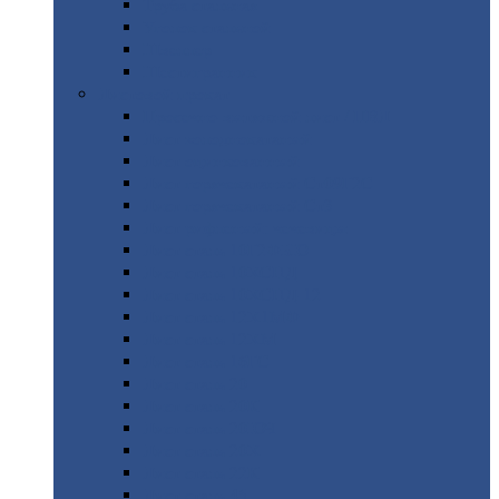
Труба
стальная
Уголок
стальной
Швеллер
Шестигранник
Листовой
прокат
Просечно-вытяжной
лист / ПВЛ
Лист
холоднокатаный
Лист
оцинкованный
Лист
горячекатаный Ст09Г2С
Лист
горячекатаный Ст3
Лист
рифленый: чечевицы
Лист
сталь 10Г2ФБЮ
Лист
сталь 10ХСНД
Лист
сталь 10ХСНД-12
Лист
сталь 12Х1МФ
Лист
сталь 12ХМ
Лист
сталь 16ГС
Лист
сталь 20
Лист
сталь 20К
Лист
сталь 20ЮЧ
Лист
сталь 20Х
Лист
сталь 22К
Лист
сталь 45