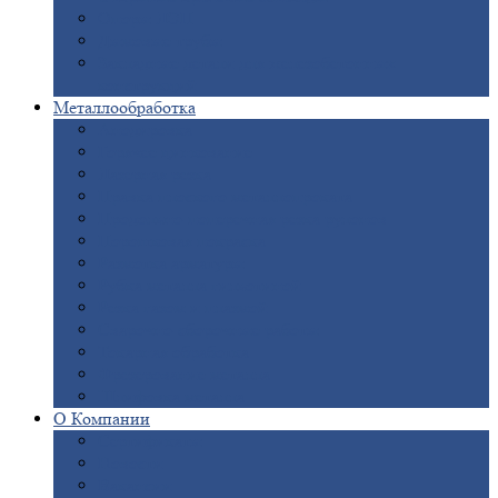
Опоры
ЛЭП
Дымовые
трубы
Закладные
детали для железобетонных
конструкций
Металлообработка
Анодировка
Горячее
цинкование
Лазерная
резка
Правка
плоского металлопроката
Продольно-поперечная
резка рулонов
Порошковая
покраска
Размотка
арматуры
Рубка
металла гильотиной
Резка
газом и плазмой
Сварочно-сборочные
работы
Токарная
обработка
Фрезерование
металла
Шлифовка
металла
О
Компании
Сертификаты
Новости
Вакансии