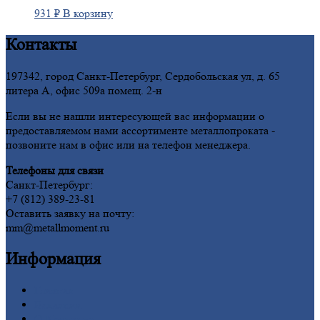
931
₽
В корзину
Контакты
197342, город Санкт-Петербург, Сердобольская ул, д. 65
литера А, офис 509а помещ. 2-н
Если вы не нашли интересующей вас информации о
предоставляемом нами ассортименте металлопроката -
позвоните нам в офис или на телефон менеджера.
Телефоны для связи
Санкт-Петербург:
+7 (812) 389-23-81
Оставить заявку на почту:
mm@metallmoment.ru
Информация
Главная
Вакансии
О
Компании