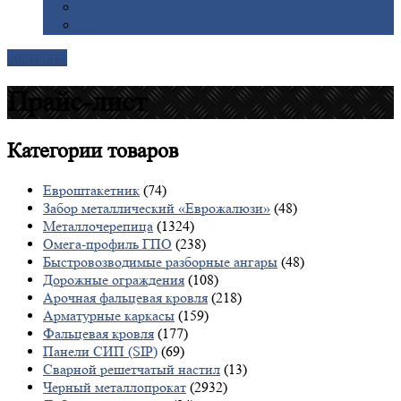
Галерея
Доставка
Контакты
Прайс-лист
Категории
товаров
Евроштакетник
(74)
Забор металлический «Еврожалюзи»
(48)
Металлочерепица
(1324)
Омега-профиль ГПО
(238)
Быстровозводимые разборные ангары
(48)
Дорожные ограждения
(108)
Арочная фальцевая кровля
(218)
Арматурные каркасы
(159)
Фальцевая кровля
(177)
Панели СИП (SIP)
(69)
Сварной решетчатый настил
(13)
Черный металлопрокат
(2932)