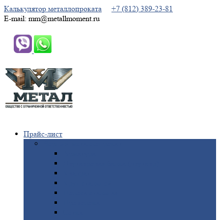
Калькулятор металлопроката
+7 (812) 389-23-81
E-mail: mm@metallmoment.ru
Прайс-лист
Черный
металлопрокат
Арматура
Двутавровая
балка (двутавр)
Квадрат
Круг
стальной
Полоса
стальная
Проволока
Сетка