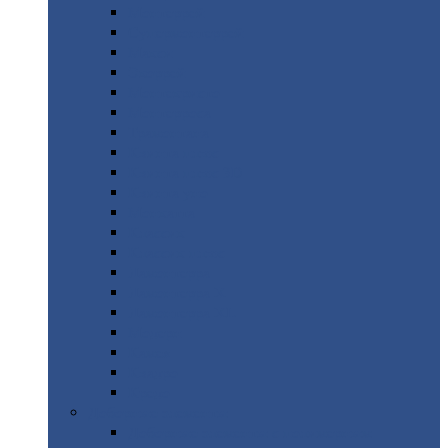
Монтеррей
Супермонтеррей
Макси
Экоррей
Монтекристо
Монтерроса
Трамонтана
Квинта
плюс
Квинта
плюс 3D
Квинта
уно
Монкатта
Классик
Классик
плюс
Ламонтерра
Ламонтерра
X
Ламонтерра
XL
Модерн
Камея
Квадро
Кредо
Доборные
элементы
Доборные
элементы с полимерным