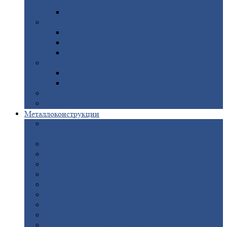
покрытием
Доборные
элементы оцинкованные
Евроштакетник
Штакетник
металлический полукруглый
Штакетник
металлический П-образный
Штакетник
металлический М-образный
Забор
металлический «Еврожалюзи»
Забор
жалюзи — Z
Забор
жалюзи — S
Сантехника
Рельсы
Металлоконструкции
Рамные
конструкции для дорожного
строительства
Быстровозводимые
здания
Металлоконструкции
для мостов
Технологические
металлоконструкции
Козловой
кран
Нестандартные
металлоконструкции
Решетки,
заборы и ограды
Прожекторные
мачты
Изготовление
лестниц из металла
Открытые
крановые эстакады