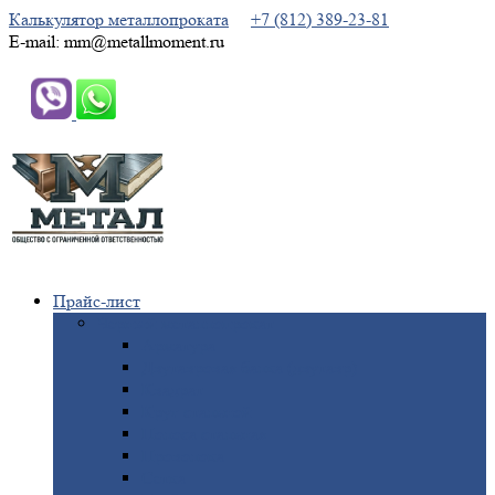
Калькулятор металлопроката
+7 (812) 389-23-81
E-mail: mm@metallmoment.ru
Прайс-лист
Черный
металлопрокат
Арматура
Двутавровая
балка (двутавр)
Квадрат
Круг
стальной
Полоса
стальная
Проволока
Сетка