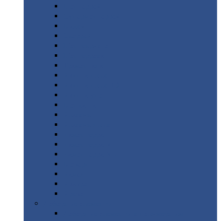
Монтеррей
Супермонтеррей
Макси
Экоррей
Монтекристо
Монтерроса
Трамонтана
Квинта
плюс
Квинта
плюс 3D
Квинта
уно
Монкатта
Классик
Классик
плюс
Ламонтерра
Ламонтерра
X
Ламонтерра
XL
Модерн
Камея
Квадро
Кредо
Доборные
элементы
Доборные
элементы с полимерным