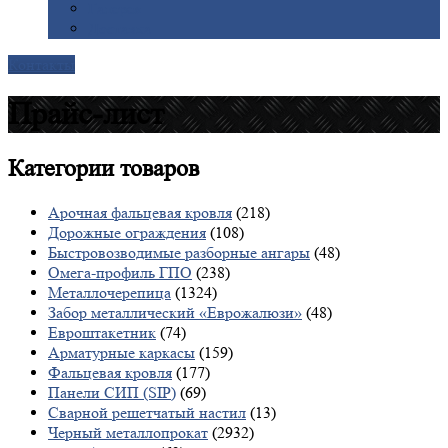
Галерея
Доставка
Контакты
Прайс-лист
Категории
товаров
Арочная фальцевая кровля
(218)
Дорожные ограждения
(108)
Быстровозводимые разборные ангары
(48)
Омега-профиль ГПО
(238)
Металлочерепица
(1324)
Забор металлический «Еврожалюзи»
(48)
Евроштакетник
(74)
Арматурные каркасы
(159)
Фальцевая кровля
(177)
Панели СИП (SIP)
(69)
Сварной решетчатый настил
(13)
Черный металлопрокат
(2932)