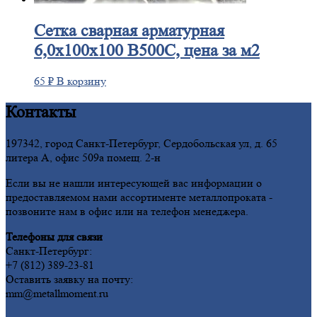
Сетка
сварная арматурная
6,0х100х100 В500С, цена за м2
65
₽
В корзину
Контакты
197342, город Санкт-Петербург, Сердобольская ул, д. 65
литера А, офис 509а помещ. 2-н
Если вы не нашли интересующей вас информации о
предоставляемом нами ассортименте металлопроката -
позвоните нам в офис или на телефон менеджера.
Телефоны для связи
Санкт-Петербург:
+7 (812) 389-23-81
Оставить заявку на почту:
mm@metallmoment.ru