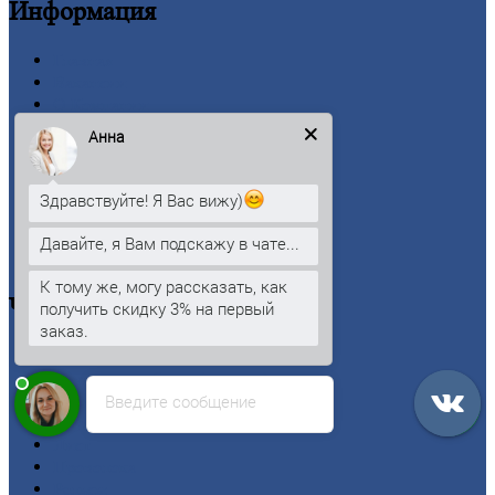
Информация
Главная
Вакансии
О
Компании
Заводы
Анна
Контакты
Прайс-лист
Новости
Здравствуйте! Я Вас вижу)
Личный
кабинет
Оформление
заказа
Давайте, я Вам подскажу в чате...
Оплата
К тому же, могу рассказать, как
Черный
металлопрокат
получить скидку 3% на первый
заказ.
Арматура
Двутавровая
балка (двутавр)
Введите сообщение
Квадрат
Круг
стальной
Лист
Проволока
Рельсы