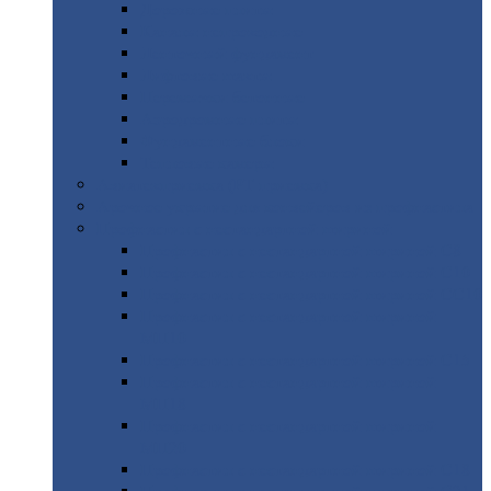
Дорожные
плиты
Каналы
непроходные
Ленточный
фундамент
Лифтовые
шахты
Перемычки
бетонные
Аэродромные
плиты
Фундаментные
блоки
Тепловые
камеры
Авиатехприемка
(РТ приемка)
Арочное
укрытие для конвейеров из профнастила
Профнастил
с нестандартной шириной
Профнастил
с нестандартной шириной С8
Профнастил
с нестандартной шириной С10
Профнастил
с нестандартной шириной СС10
Профнастил
с нестандартной шириной
МП10
Профнастил
с нестандартной шириной С15
Профнастил
с нестандартной шириной
МП18
Профнастил
с нестандартной шириной
МП20
Профнастил
с нестандартной шириной С18