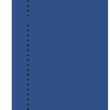
Труба
стальная
Уголок
стальной
Швеллер
Шестигранник
Листовой
прокат
Просечно-вытяжной
лист / ПВЛ
Лист
холоднокатаный
Лист
оцинкованный
Лист
горячекатаный Ст09Г2С
Лист
горячекатаный Ст3
Лист
рифленый: чечевицы
Лист
сталь 10Г2ФБЮ
Лист
сталь 10ХСНД
Лист
сталь 10ХСНД-12
Лист
сталь 12Х1МФ
Лист
сталь 12ХМ
Лист
сталь 16ГС
Лист
сталь 20
Лист
сталь 20К
Лист
сталь 20ЮЧ
Лист
сталь 20Х
Лист
сталь 22К
Лист
сталь 45