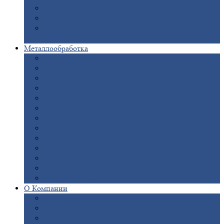
Опоры
ЛЭП
Дымовые
трубы
Закладные
детали для железобетонных
конструкций
Металлообработка
Анодировка
Горячее
цинкование
Лазерная
резка
Правка
плоского металлопроката
Продольно-поперечная
резка рулонов
Порошковая
покраска
Размотка
арматуры
Рубка
металла гильотиной
Резка
газом и плазмой
Сварочно-сборочные
работы
Токарная
обработка
Фрезерование
металла
Шлифовка
металла
О
Компании
Сертификаты
Новости
Вакансии