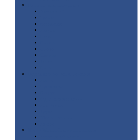
Цветной
металлопрокат
Алюминий
Бронза
Вольфрам
Латунь
Медь
Никель
Олово
Свинец
Титан
Цинк
Нержавеющий
металлопрокат
Лента
Проволока
Квадрат
Круг
нержавеющий
Лист/рулон
Труба
Шестигранник
Диски
ЖБИ
/ Железобетонные изделия
Бордюрный
камень