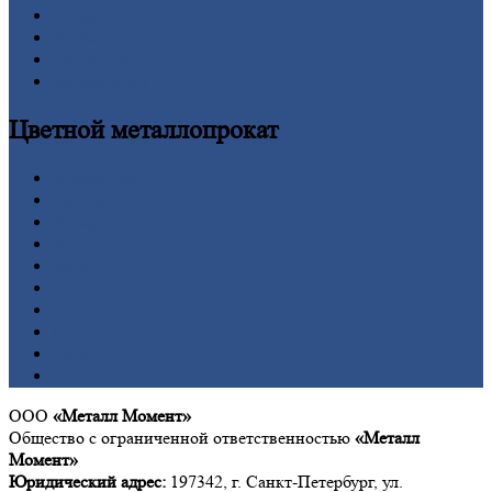
Сетка
Труба
Шестигранник
Калькулятор
Цветной
металлопрокат
Алюминий
Бронза
Вольфрам
Латунь
Медь
Никель
Олово
Свинец
Титан
Цинк
ООО
«Металл Момент»
Общество с ограниченной ответственностью
«Металл
Момент»
Юридический адрес:
197342, г. Санкт-Петербург, ул.