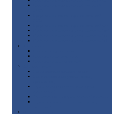
Профнастил
с нестандартной шириной С21
Профнастил
с нестандартной шириной
МП35
Профнастил
с нестандартной шириной
НС35
Профнастил
с нестандартной шириной С44
Профнастил
с нестандартной шириной Н60
Профнастил
с нестандартной шириной Н75
Профнастил
с нестандартной шириной Н114
Профнастил
Профнастил
для крыши
Профнастил
окрашенный
Профнастил
оцинкованный
Сэндвич-панели
Нестандартные
сэндвич панели
С
минераловатным утеплителем (
кровельные )
С
утеплителем из пенополистерола (
кровельные )
С
минераловатным утеплителем ( стеновые )
С
утеплителем из пенополистерола (
стеновые )
Металлочерепица