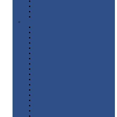
Труба
стальная
Уголок
стальной
Швеллер
Шестигранник
Листовой
прокат
Просечно-вытяжной
лист / ПВЛ
Лист
холоднокатаный
Лист
оцинкованный
Лист
горячекатаный Ст09Г2С
Лист
горячекатаный Ст3
Лист
рифленый: чечевицы
Лист
сталь 10Г2ФБЮ
Лист
сталь 10ХСНД
Лист
сталь 10ХСНД-12
Лист
сталь 12Х1МФ
Лист
сталь 12ХМ
Лист
сталь 16ГС
Лист
сталь 20
Лист
сталь 20К
Лист
сталь 20ЮЧ
Лист
сталь 20Х
Лист
сталь 22К
Лист
сталь 45