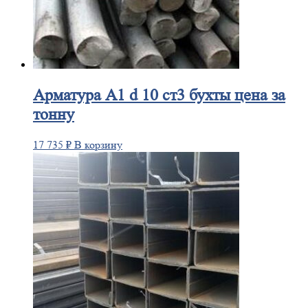
Арматура
А1 d 10 ст3 бухты цена за
тонну
17 735
₽
В корзину