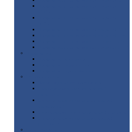
Профнастил
с нестандартной шириной С21
Профнастил
с нестандартной шириной
МП35
Профнастил
с нестандартной шириной
НС35
Профнастил
с нестандартной шириной С44
Профнастил
с нестандартной шириной Н60
Профнастил
с нестандартной шириной Н75
Профнастил
с нестандартной шириной Н114
Профнастил
Профнастил
для крыши
Профнастил
окрашенный
Профнастил
оцинкованный
Сэндвич-панели
Нестандартные
сэндвич панели
С
минераловатным утеплителем (
кровельные )
С
утеплителем из пенополистерола (
кровельные )
С
минераловатным утеплителем ( стеновые )
С
утеплителем из пенополистерола (
стеновые )
Металлочерепица