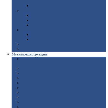
покрытием
Доборные
элементы оцинкованные
Евроштакетник
Штакетник
металлический полукруглый
Штакетник
металлический П-образный
Штакетник
металлический М-образный
Забор
металлический «Еврожалюзи»
Забор
жалюзи — Z
Забор
жалюзи — S
Сантехника
Рельсы
Металлоконструкции
Рамные
конструкции для дорожного
строительства
Быстровозводимые
здания
Металлоконструкции
для мостов
Технологические
металлоконструкции
Козловой
кран
Нестандартные
металлоконструкции
Решетки,
заборы и ограды
Прожекторные
мачты
Изготовление
лестниц из металла
Открытые
крановые эстакады