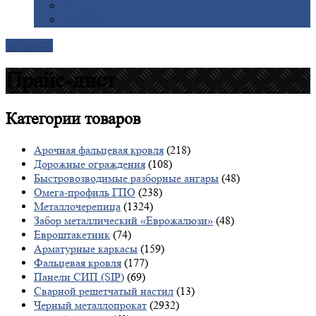
Галерея
Доставка
Контакты
Прайс-лист
Категории
товаров
Арочная фальцевая кровля
(218)
Дорожные ограждения
(108)
Быстровозводимые разборные ангары
(48)
Омега-профиль ГПО
(238)
Металлочерепица
(1324)
Забор металлический «Еврожалюзи»
(48)
Евроштакетник
(74)
Арматурные каркасы
(159)
Фальцевая кровля
(177)
Панели СИП (SIP)
(69)
Сварной решетчатый настил
(13)
Черный металлопрокат
(2932)