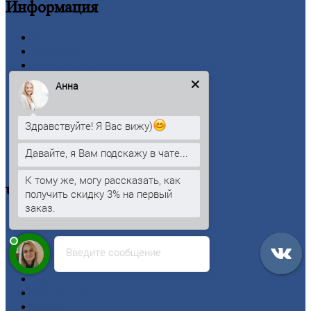
Информация
Главная
Вакансии
О
Компании
Заводы
Анна
Контакты
Прайс-лист
Новости
Здравствуйте! Я Вас вижу)
Личный
кабинет
Оформление
заказа
Давайте, я Вам подскажу в чате...
Оплата
К тому же, могу рассказать, как
Черный
металлопрокат
получить скидку 3% на первый
заказ.
Арматура
Двутавровая
балка (двутавр)
Введите сообщение
Квадрат
Круг
стальной
Лист
Проволока
Рельсы