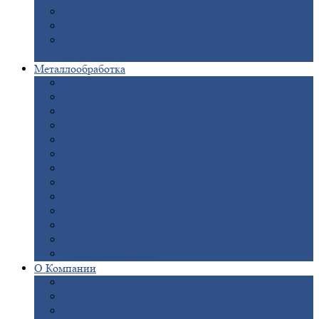
Опоры
ЛЭП
Дымовые
трубы
Закладные
детали для железобетонных
конструкций
Металлообработка
Анодировка
Горячее
цинкование
Лазерная
резка
Правка
плоского металлопроката
Продольно-поперечная
резка рулонов
Порошковая
покраска
Размотка
арматуры
Рубка
металла гильотиной
Резка
газом и плазмой
Сварочно-сборочные
работы
Токарная
обработка
Фрезерование
металла
Шлифовка
металла
О
Компании
Сертификаты
Новости
Вакансии