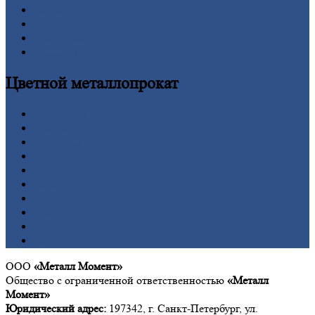
Сетка
Труба
Шестигранник
Калькулятор
Цветной
металлопрокат
Алюминий
Бронза
Вольфрам
Латунь
Медь
Никель
Олово
Свинец
Титан
Цинк
ООО
«Металл Момент»
Общество с ограниченной ответственностью
«Металл
Момент»
Юридический адрес:
197342, г. Санкт-Петербург, ул.