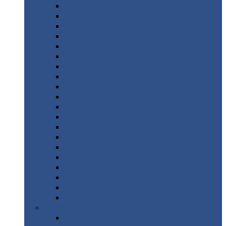
Монтеррей
Супермонтеррей
Макси
Экоррей
Монтекристо
Монтерроса
Трамонтана
Квинта
плюс
Квинта
плюс 3D
Квинта
уно
Монкатта
Классик
Классик
плюс
Ламонтерра
Ламонтерра
X
Ламонтерра
XL
Модерн
Камея
Квадро
Кредо
Доборные
элементы
Доборные
элементы с полимерным