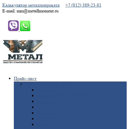
Калькулятор металлопроката
+7 (812) 389-23-81
E-mail: mm@metallmoment.ru
Прайс-лист
Черный
металлопрокат
Арматура
Двутавровая
балка (двутавр)
Квадрат
Круг
стальной
Полоса
стальная
Проволока
Сетка