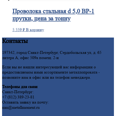
Проволока
стальная d 5,0 ВР-1
прутки, цена за тонну
5 559
₽
В корзину
Контакты
197342, город Санкт-Петербург, Сердобольская ул, д. 65
литера А, офис 509а помещ. 2-н
Если вы не нашли интересующей вас информации о
предоставляемом нами ассортименте металлопроката -
позвоните нам в офис или на телефон менеджера.
Телефоны для связи
Санкт-Петербург:
+7 (812) 389-23-81
Оставить заявку на почту:
mm@metallmoment.ru