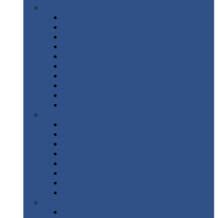
Цветной
металлопрокат
Алюминий
Бронза
Вольфрам
Латунь
Медь
Никель
Олово
Свинец
Титан
Цинк
Нержавеющий
металлопрокат
Лента
Проволока
Квадрат
Круг
нержавеющий
Лист/рулон
Труба
Шестигранник
Диски
ЖБИ
/ Железобетонные изделия
Бордюрный
камень