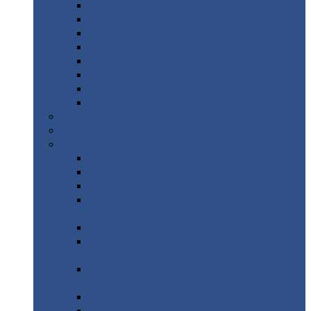
Дорожные
плиты
Каналы
непроходные
Ленточный
фундамент
Лифтовые
шахты
Перемычки
бетонные
Аэродромные
плиты
Фундаментные
блоки
Тепловые
камеры
Авиатехприемка
(РТ приемка)
Арочное
укрытие для конвейеров из профнастила
Профнастил
с нестандартной шириной
Профнастил
с нестандартной шириной С8
Профнастил
с нестандартной шириной С10
Профнастил
с нестандартной шириной СС10
Профнастил
с нестандартной шириной
МП10
Профнастил
с нестандартной шириной С15
Профнастил
с нестандартной шириной
МП18
Профнастил
с нестандартной шириной
МП20
Профнастил
с нестандартной шириной С18