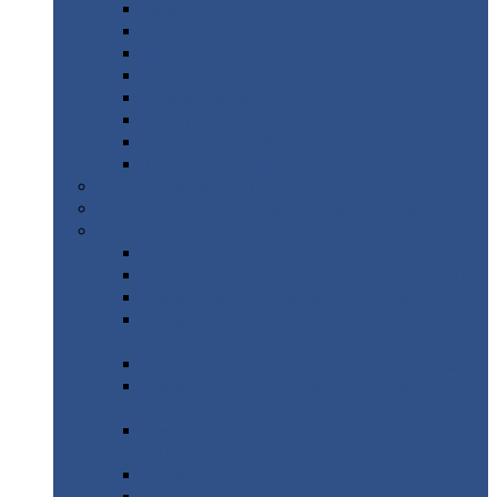
Дорожные
плиты
Каналы
непроходные
Ленточный
фундамент
Лифтовые
шахты
Перемычки
бетонные
Аэродромные
плиты
Фундаментные
блоки
Тепловые
камеры
Авиатехприемка
(РТ приемка)
Арочное
укрытие для конвейеров из профнастила
Профнастил
с нестандартной шириной
Профнастил
с нестандартной шириной С8
Профнастил
с нестандартной шириной С10
Профнастил
с нестандартной шириной СС10
Профнастил
с нестандартной шириной
МП10
Профнастил
с нестандартной шириной С15
Профнастил
с нестандартной шириной
МП18
Профнастил
с нестандартной шириной
МП20
Профнастил
с нестандартной шириной С18