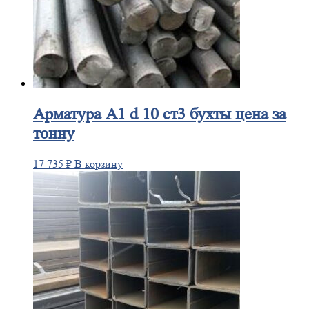
Арматура
А1 d 10 ст3 бухты цена за
тонну
17 735
₽
В корзину