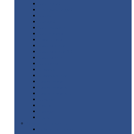
Монтеррей
Супермонтеррей
Макси
Экоррей
Монтекристо
Монтерроса
Трамонтана
Квинта
плюс
Квинта
плюс 3D
Квинта
уно
Монкатта
Классик
Классик
плюс
Ламонтерра
Ламонтерра
X
Ламонтерра
XL
Модерн
Камея
Квадро
Кредо
Доборные
элементы
Доборные
элементы с полимерным