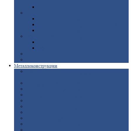
покрытием
Доборные
элементы оцинкованные
Евроштакетник
Штакетник
металлический полукруглый
Штакетник
металлический П-образный
Штакетник
металлический М-образный
Забор
металлический «Еврожалюзи»
Забор
жалюзи — Z
Забор
жалюзи — S
Сантехника
Рельсы
Металлоконструкции
Рамные
конструкции для дорожного
строительства
Быстровозводимые
здания
Металлоконструкции
для мостов
Технологические
металлоконструкции
Козловой
кран
Нестандартные
металлоконструкции
Решетки,
заборы и ограды
Прожекторные
мачты
Изготовление
лестниц из металла
Открытые
крановые эстакады