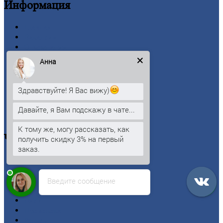
Информация
Главная
Вакансии
О
Компании
Заводы
Анна
Контакты
Прайс-лист
Новости
Здравствуйте! Я Вас вижу)
Личный
кабинет
Оформление
заказа
Давайте, я Вам подскажу в чате...
Оплата
К тому же, могу рассказать, как
Черный
металлопрокат
получить скидку 3% на первый
заказ.
Арматура
Двутавровая
балка (двутавр)
Введите сообщение
Квадрат
Круг
стальной
Лист
Проволока
Рельсы