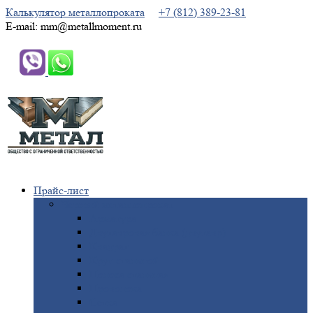
Калькулятор металлопроката
+7 (812) 389-23-81
E-mail: mm@metallmoment.ru
Прайс-лист
Черный
металлопрокат
Арматура
Двутавровая
балка (двутавр)
Квадрат
Круг
стальной
Полоса
стальная
Проволока
Сетка