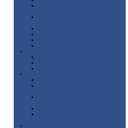
Профнастил
с нестандартной шириной С21
Профнастил
с нестандартной шириной
МП35
Профнастил
с нестандартной шириной
НС35
Профнастил
с нестандартной шириной С44
Профнастил
с нестандартной шириной Н60
Профнастил
с нестандартной шириной Н75
Профнастил
с нестандартной шириной Н114
Профнастил
Профнастил
для крыши
Профнастил
окрашенный
Профнастил
оцинкованный
Сэндвич-панели
Нестандартные
сэндвич панели
С
минераловатным утеплителем (
кровельные )
С
утеплителем из пенополистерола (
кровельные )
С
минераловатным утеплителем ( стеновые )
С
утеплителем из пенополистерола (
стеновые )
Металлочерепица