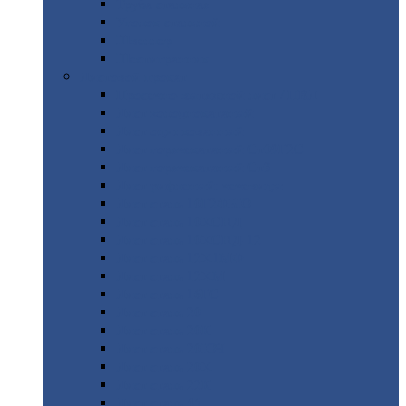
Труба
стальная
Уголок
стальной
Швеллер
Шестигранник
Листовой
прокат
Просечно-вытяжной
лист / ПВЛ
Лист
холоднокатаный
Лист
оцинкованный
Лист
горячекатаный Ст09Г2С
Лист
горячекатаный Ст3
Лист
рифленый: чечевицы
Лист
сталь 10Г2ФБЮ
Лист
сталь 10ХСНД
Лист
сталь 10ХСНД-12
Лист
сталь 12Х1МФ
Лист
сталь 12ХМ
Лист
сталь 16ГС
Лист
сталь 20
Лист
сталь 20К
Лист
сталь 20ЮЧ
Лист
сталь 20Х
Лист
сталь 22К
Лист
сталь 45