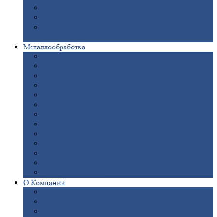
Опоры
ЛЭП
Дымовые
трубы
Закладные
детали для железобетонных
конструкций
Металлообработка
Анодировка
Горячее
цинкование
Лазерная
резка
Правка
плоского металлопроката
Продольно-поперечная
резка рулонов
Порошковая
покраска
Размотка
арматуры
Рубка
металла гильотиной
Резка
газом и плазмой
Сварочно-сборочные
работы
Токарная
обработка
Фрезерование
металла
Шлифовка
металла
О
Компании
Сертификаты
Новости
Вакансии