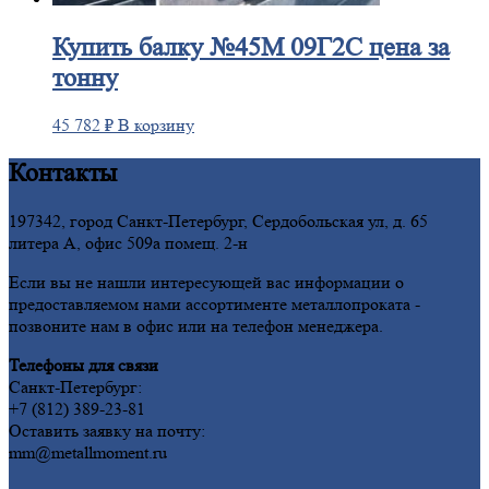
Купить
балку №45М 09Г2С цена за
тонну
45 782
₽
В корзину
Контакты
197342, город Санкт-Петербург, Сердобольская ул, д. 65
литера А, офис 509а помещ. 2-н
Если вы не нашли интересующей вас информации о
предоставляемом нами ассортименте металлопроката -
позвоните нам в офис или на телефон менеджера.
Телефоны для связи
Санкт-Петербург:
+7 (812) 389-23-81
Оставить заявку на почту:
mm@metallmoment.ru