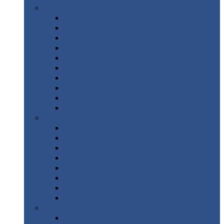
Цветной
металлопрокат
Алюминий
Бронза
Вольфрам
Латунь
Медь
Никель
Олово
Свинец
Титан
Цинк
Нержавеющий
металлопрокат
Лента
Проволока
Квадрат
Круг
нержавеющий
Лист/рулон
Труба
Шестигранник
Диски
ЖБИ
/ Железобетонные изделия
Бордюрный
камень