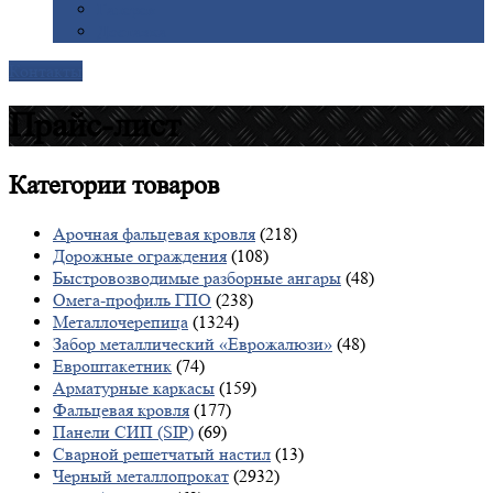
Галерея
Доставка
Контакты
Прайс-лист
Категории
товаров
Арочная фальцевая кровля
(218)
Дорожные ограждения
(108)
Быстровозводимые разборные ангары
(48)
Омега-профиль ГПО
(238)
Металлочерепица
(1324)
Забор металлический «Еврожалюзи»
(48)
Евроштакетник
(74)
Арматурные каркасы
(159)
Фальцевая кровля
(177)
Панели СИП (SIP)
(69)
Сварной решетчатый настил
(13)
Черный металлопрокат
(2932)