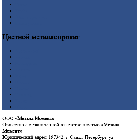
Сетка
Труба
Шестигранник
Калькулятор
Цветной
металлопрокат
Алюминий
Бронза
Вольфрам
Латунь
Медь
Никель
Олово
Свинец
Титан
Цинк
ООО
«Металл Момент»
Общество с ограниченной ответственностью
«Металл
Момент»
Юридический адрес:
197342, г. Санкт-Петербург, ул.