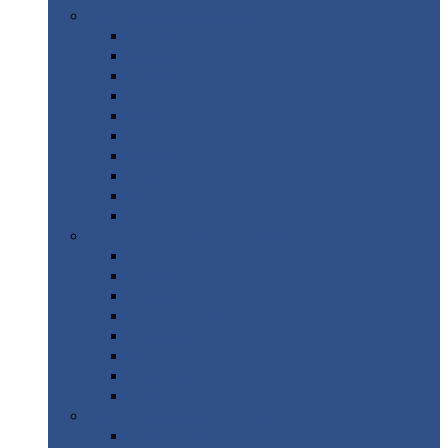
Цветной
металлопрокат
Алюминий
Бронза
Вольфрам
Латунь
Медь
Никель
Олово
Свинец
Титан
Цинк
Нержавеющий
металлопрокат
Лента
Проволока
Квадрат
Круг
нержавеющий
Лист/рулон
Труба
Шестигранник
Диски
ЖБИ
/ Железобетонные изделия
Бордюрный
камень