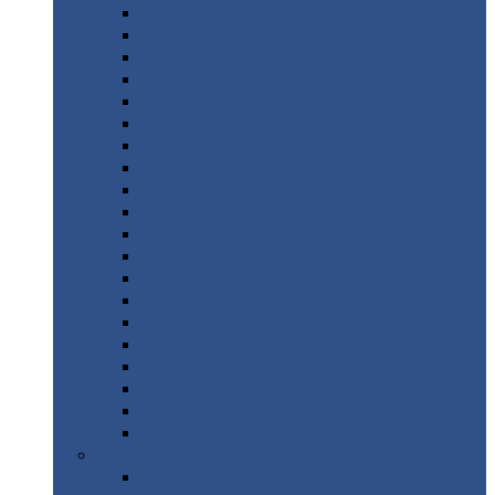
Монтеррей
Супермонтеррей
Макси
Экоррей
Монтекристо
Монтерроса
Трамонтана
Квинта
плюс
Квинта
плюс 3D
Квинта
уно
Монкатта
Классик
Классик
плюс
Ламонтерра
Ламонтерра
X
Ламонтерра
XL
Модерн
Камея
Квадро
Кредо
Доборные
элементы
Доборные
элементы с полимерным