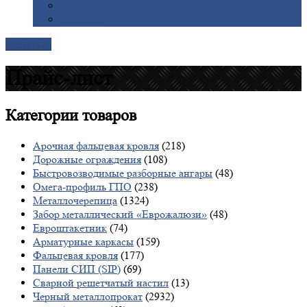
Галерея
Доставка
Контакты
Прайс-лист
Категории
товаров
Арочная фальцевая кровля
(218)
Дорожные ограждения
(108)
Быстровозводимые разборные ангары
(48)
Омега-профиль ГПО
(238)
Металлочерепица
(1324)
Забор металлический «Еврожалюзи»
(48)
Евроштакетник
(74)
Арматурные каркасы
(159)
Фальцевая кровля
(177)
Панели СИП (SIP)
(69)
Сварной решетчатый настил
(13)
Черный металлопрокат
(2932)