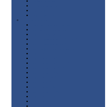
Труба
стальная
Уголок
стальной
Швеллер
Шестигранник
Листовой
прокат
Просечно-вытяжной
лист / ПВЛ
Лист
холоднокатаный
Лист
оцинкованный
Лист
горячекатаный Ст09Г2С
Лист
горячекатаный Ст3
Лист
рифленый: чечевицы
Лист
сталь 10Г2ФБЮ
Лист
сталь 10ХСНД
Лист
сталь 10ХСНД-12
Лист
сталь 12Х1МФ
Лист
сталь 12ХМ
Лист
сталь 16ГС
Лист
сталь 20
Лист
сталь 20К
Лист
сталь 20ЮЧ
Лист
сталь 20Х
Лист
сталь 22К
Лист
сталь 45