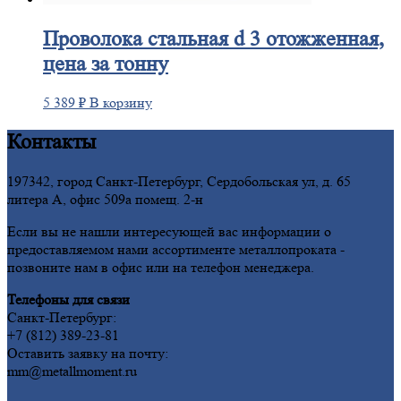
Проволока
стальная d 3 отожженная,
цена за тонну
5 389
₽
В корзину
Контакты
197342, город Санкт-Петербург, Сердобольская ул, д. 65
литера А, офис 509а помещ. 2-н
Если вы не нашли интересующей вас информации о
предоставляемом нами ассортименте металлопроката -
позвоните нам в офис или на телефон менеджера.
Телефоны для связи
Санкт-Петербург:
+7 (812) 389-23-81
Оставить заявку на почту:
mm@metallmoment.ru