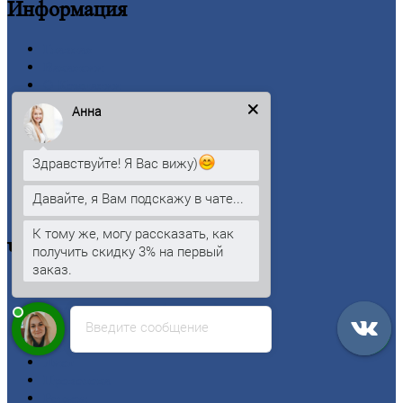
Информация
Главная
Вакансии
О
Компании
Заводы
Анна
Контакты
Прайс-лист
Новости
Здравствуйте! Я Вас вижу)
Личный
кабинет
Оформление
заказа
Давайте, я Вам подскажу в чате...
Оплата
К тому же, могу рассказать, как
Черный
металлопрокат
получить скидку 3% на первый
заказ.
Арматура
Двутавровая
балка (двутавр)
Введите сообщение
Квадрат
Круг
стальной
Лист
Проволока
Рельсы