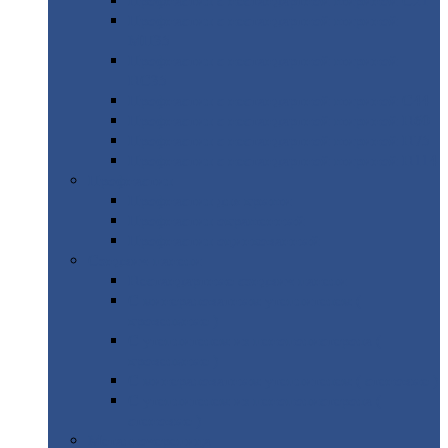
Профнастил
с нестандартной шириной С21
Профнастил
с нестандартной шириной
МП35
Профнастил
с нестандартной шириной
НС35
Профнастил
с нестандартной шириной С44
Профнастил
с нестандартной шириной Н60
Профнастил
с нестандартной шириной Н75
Профнастил
с нестандартной шириной Н114
Профнастил
Профнастил
для крыши
Профнастил
окрашенный
Профнастил
оцинкованный
Сэндвич-панели
Нестандартные
сэндвич панели
С
минераловатным утеплителем (
кровельные )
С
утеплителем из пенополистерола (
кровельные )
С
минераловатным утеплителем ( стеновые )
С
утеплителем из пенополистерола (
стеновые )
Металлочерепица