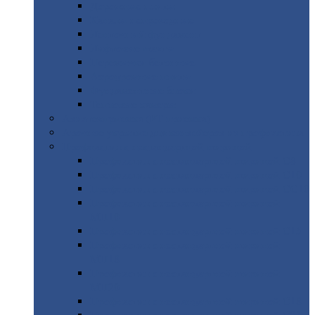
Дорожные
плиты
Каналы
непроходные
Ленточный
фундамент
Лифтовые
шахты
Перемычки
бетонные
Аэродромные
плиты
Фундаментные
блоки
Тепловые
камеры
Авиатехприемка
(РТ приемка)
Арочное
укрытие для конвейеров из профнастила
Профнастил
с нестандартной шириной
Профнастил
с нестандартной шириной С8
Профнастил
с нестандартной шириной С10
Профнастил
с нестандартной шириной СС10
Профнастил
с нестандартной шириной
МП10
Профнастил
с нестандартной шириной С15
Профнастил
с нестандартной шириной
МП18
Профнастил
с нестандартной шириной
МП20
Профнастил
с нестандартной шириной С18