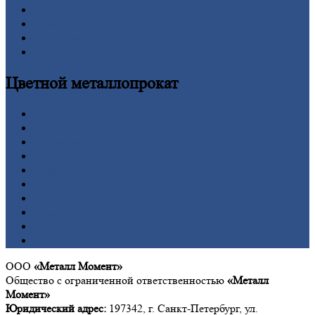
Сетка
Труба
Шестигранник
Калькулятор
Цветной
металлопрокат
Алюминий
Бронза
Вольфрам
Латунь
Медь
Никель
Олово
Свинец
Титан
Цинк
ООО
«Металл Момент»
Общество с ограниченной ответственностью
«Металл
Момент»
Юридический адрес:
197342, г. Санкт-Петербург, ул.