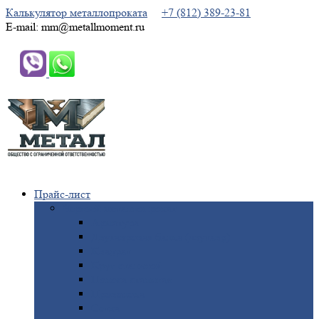
Калькулятор металлопроката
+7 (812) 389-23-81
E-mail: mm@metallmoment.ru
Прайс-лист
Черный
металлопрокат
Арматура
Двутавровая
балка (двутавр)
Квадрат
Круг
стальной
Полоса
стальная
Проволока
Сетка