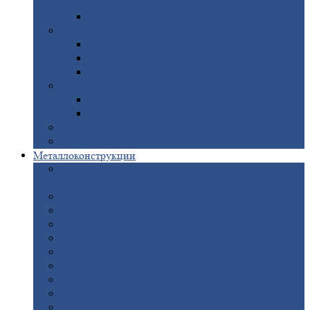
покрытием
Доборные
элементы оцинкованные
Евроштакетник
Штакетник
металлический полукруглый
Штакетник
металлический П-образный
Штакетник
металлический М-образный
Забор
металлический «Еврожалюзи»
Забор
жалюзи — Z
Забор
жалюзи — S
Сантехника
Рельсы
Металлоконструкции
Рамные
конструкции для дорожного
строительства
Быстровозводимые
здания
Металлоконструкции
для мостов
Технологические
металлоконструкции
Козловой
кран
Нестандартные
металлоконструкции
Решетки,
заборы и ограды
Прожекторные
мачты
Изготовление
лестниц из металла
Открытые
крановые эстакады