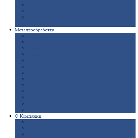
Опоры
ЛЭП
Дымовые
трубы
Закладные
детали для железобетонных
конструкций
Металлообработка
Анодировка
Горячее
цинкование
Лазерная
резка
Правка
плоского металлопроката
Продольно-поперечная
резка рулонов
Порошковая
покраска
Размотка
арматуры
Рубка
металла гильотиной
Резка
газом и плазмой
Сварочно-сборочные
работы
Токарная
обработка
Фрезерование
металла
Шлифовка
металла
О
Компании
Сертификаты
Новости
Вакансии