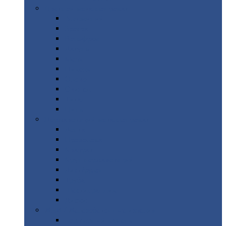
Цветной
металлопрокат
Алюминий
Бронза
Вольфрам
Латунь
Медь
Никель
Олово
Свинец
Титан
Цинк
Нержавеющий
металлопрокат
Лента
Проволока
Квадрат
Круг
нержавеющий
Лист/рулон
Труба
Шестигранник
Диски
ЖБИ
/ Железобетонные изделия
Бордюрный
камень