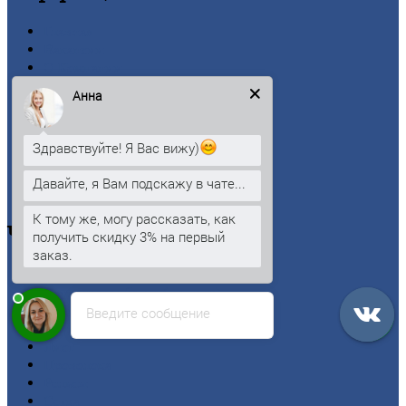
Главная
Вакансии
О
Компании
Заводы
Анна
Контакты
Прайс-лист
Новости
Здравствуйте! Я Вас вижу)
Личный
кабинет
Оформление
заказа
Давайте, я Вам подскажу в чате...
Оплата
К тому же, могу рассказать, как
Черный
металлопрокат
получить скидку 3% на первый
заказ.
Арматура
Двутавровая
балка (двутавр)
Квадрат
Введите сообщение
Круг
стальной
Лист
Проволока
Рельсы
Сетка