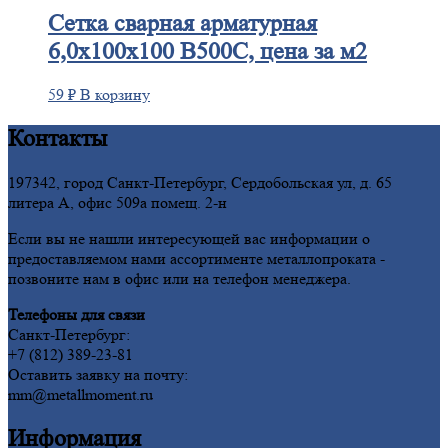
Сетка
сварная арматурная
6,0х100х100 В500С, цена за м2
59
₽
В корзину
Контакты
197342, город Санкт-Петербург, Сердобольская ул, д. 65
литера А, офис 509а помещ. 2-н
Если вы не нашли интересующей вас информации о
предоставляемом нами ассортименте металлопроката -
позвоните нам в офис или на телефон менеджера.
Телефоны для связи
Санкт-Петербург:
+7 (812) 389-23-81
Оставить заявку на почту:
mm@metallmoment.ru
Информация