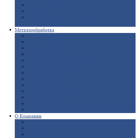
Опоры
ЛЭП
Дымовые
трубы
Закладные
детали для железобетонных
конструкций
Металлообработка
Анодировка
Горячее
цинкование
Лазерная
резка
Правка
плоского металлопроката
Продольно-поперечная
резка рулонов
Порошковая
покраска
Размотка
арматуры
Рубка
металла гильотиной
Резка
газом и плазмой
Сварочно-сборочные
работы
Токарная
обработка
Фрезерование
металла
Шлифовка
металла
О
Компании
Сертификаты
Новости
Вакансии