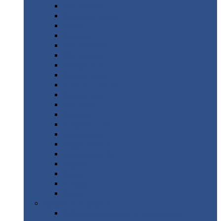
Монтеррей
Супермонтеррей
Макси
Экоррей
Монтекристо
Монтерроса
Трамонтана
Квинта
плюс
Квинта
плюс 3D
Квинта
уно
Монкатта
Классик
Классик
плюс
Ламонтерра
Ламонтерра
X
Ламонтерра
XL
Модерн
Камея
Квадро
Кредо
Доборные
элементы
Доборные
элементы с полимерным