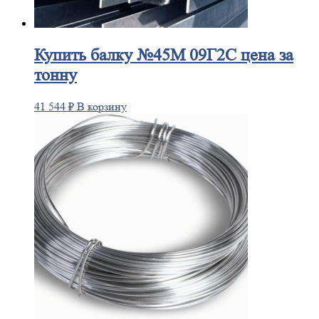
Купить
балку №45М 09Г2С цена за
тонну
41 544
₽
В корзину