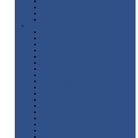
Труба
стальная
Уголок
стальной
Швеллер
Шестигранник
Листовой
прокат
Просечно-вытяжной
лист / ПВЛ
Лист
холоднокатаный
Лист
оцинкованный
Лист
горячекатаный Ст09Г2С
Лист
горячекатаный Ст3
Лист
рифленый: чечевицы
Лист
сталь 10Г2ФБЮ
Лист
сталь 10ХСНД
Лист
сталь 10ХСНД-12
Лист
сталь 12Х1МФ
Лист
сталь 12ХМ
Лист
сталь 16ГС
Лист
сталь 20
Лист
сталь 20К
Лист
сталь 20ЮЧ
Лист
сталь 20Х
Лист
сталь 22К
Лист
сталь 45