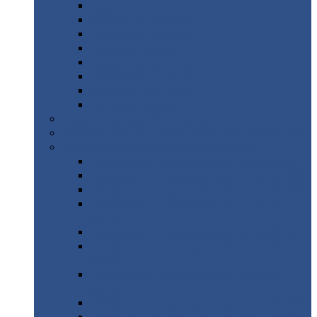
Дорожные
плиты
Каналы
непроходные
Ленточный
фундамент
Лифтовые
шахты
Перемычки
бетонные
Аэродромные
плиты
Фундаментные
блоки
Тепловые
камеры
Авиатехприемка
(РТ приемка)
Арочное
укрытие для конвейеров из профнастила
Профнастил
с нестандартной шириной
Профнастил
с нестандартной шириной С8
Профнастил
с нестандартной шириной С10
Профнастил
с нестандартной шириной СС10
Профнастил
с нестандартной шириной
МП10
Профнастил
с нестандартной шириной С15
Профнастил
с нестандартной шириной
МП18
Профнастил
с нестандартной шириной
МП20
Профнастил
с нестандартной шириной С18