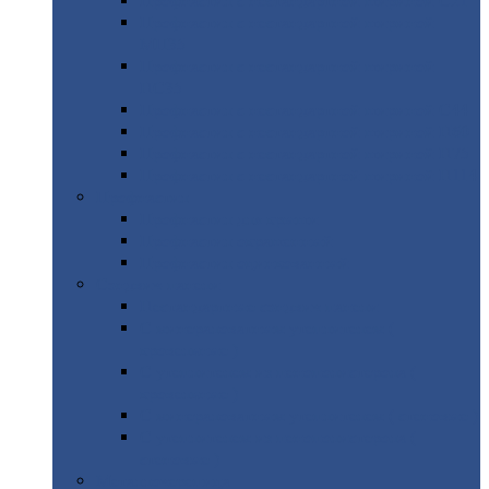
Профнастил
с нестандартной шириной С21
Профнастил
с нестандартной шириной
МП35
Профнастил
с нестандартной шириной
НС35
Профнастил
с нестандартной шириной С44
Профнастил
с нестандартной шириной Н60
Профнастил
с нестандартной шириной Н75
Профнастил
с нестандартной шириной Н114
Профнастил
Профнастил
для крыши
Профнастил
окрашенный
Профнастил
оцинкованный
Сэндвич-панели
Нестандартные
сэндвич панели
С
минераловатным утеплителем (
кровельные )
С
утеплителем из пенополистерола (
кровельные )
С
минераловатным утеплителем ( стеновые )
С
утеплителем из пенополистерола (
стеновые )
Металлочерепица