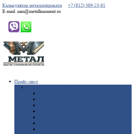
Калькулятор металлопроката
+7 (812) 389-23-81
E-mail: mm@metallmoment.ru
Прайс-лист
Черный
металлопрокат
Арматура
Двутавровая
балка (двутавр)
Квадрат
Круг
стальной
Полоса
стальная
Проволока
Сетка