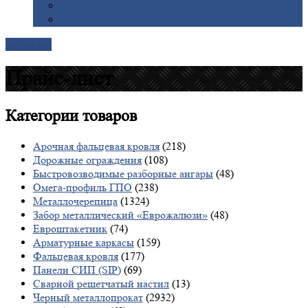
Галерея
Доставка
Контакты
Прайс-лист
Категории
товаров
Арочная фальцевая кровля
(218)
Дорожные ограждения
(108)
Быстровозводимые разборные ангары
(48)
Омега-профиль ГПО
(238)
Металлочерепица
(1324)
Забор металлический «Еврожалюзи»
(48)
Евроштакетник
(74)
Арматурные каркасы
(159)
Фальцевая кровля
(177)
Панели СИП (SIP)
(69)
Сварной решетчатый настил
(13)
Черный металлопрокат
(2932)