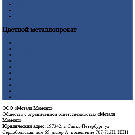
Труба
Шестигранник
Калькулятор
Цветной
металлопрокат
Алюминий
Бронза
Вольфрам
Латунь
Медь
Никель
Олово
Свинец
Титан
Цинк
ООО
«Металл Момент»
Общество с ограниченной ответственностью
«Металл
Момент»
Юридический адрес:
197342, г. Санкт-Петербург, ул.
Сердобольская, дом 65, литер А, помещение 707-712Н, ИНН