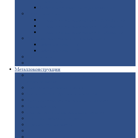
покрытием
Доборные
элементы оцинкованные
Евроштакетник
Штакетник
металлический полукруглый
Штакетник
металлический П-образный
Штакетник
металлический М-образный
Забор
металлический «Еврожалюзи»
Забор
жалюзи — Z
Забор
жалюзи — S
Сантехника
Рельсы
Металлоконструкции
Рамные
конструкции для дорожного
строительства
Быстровозводимые
здания
Металлоконструкции
для мостов
Технологические
металлоконструкции
Козловой
кран
Нестандартные
металлоконструкции
Решетки,
заборы и ограды
Прожекторные
мачты
Изготовление
лестниц из металла
Открытые
крановые эстакады