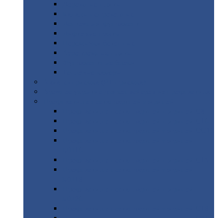
Дорожные
плиты
Каналы
непроходные
Ленточный
фундамент
Лифтовые
шахты
Перемычки
бетонные
Аэродромные
плиты
Фундаментные
блоки
Тепловые
камеры
Авиатехприемка
(РТ приемка)
Арочное
укрытие для конвейеров из профнастила
Профнастил
с нестандартной шириной
Профнастил
с нестандартной шириной С8
Профнастил
с нестандартной шириной С10
Профнастил
с нестандартной шириной СС10
Профнастил
с нестандартной шириной
МП10
Профнастил
с нестандартной шириной С15
Профнастил
с нестандартной шириной
МП18
Профнастил
с нестандартной шириной
МП20
Профнастил
с нестандартной шириной С18