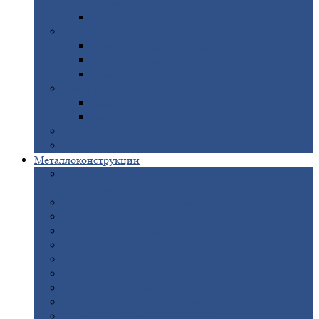
покрытием
Доборные
элементы оцинкованные
Евроштакетник
Штакетник
металлический полукруглый
Штакетник
металлический П-образный
Штакетник
металлический М-образный
Забор
металлический «Еврожалюзи»
Забор
жалюзи — Z
Забор
жалюзи — S
Сантехника
Рельсы
Металлоконструкции
Рамные
конструкции для дорожного
строительства
Быстровозводимые
здания
Металлоконструкции
для мостов
Технологические
металлоконструкции
Козловой
кран
Нестандартные
металлоконструкции
Решетки,
заборы и ограды
Прожекторные
мачты
Изготовление
лестниц из металла
Открытые
крановые эстакады