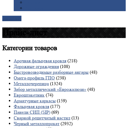
Галерея
Доставка
Контакты
Прайс-лист
Категории
товаров
Арочная фальцевая кровля
(218)
Дорожные ограждения
(108)
Быстровозводимые разборные ангары
(48)
Омега-профиль ГПО
(238)
Металлочерепица
(1324)
Забор металлический «Еврожалюзи»
(48)
Евроштакетник
(74)
Арматурные каркасы
(159)
Фальцевая кровля
(177)
Панели СИП (SIP)
(69)
Сварной решетчатый настил
(13)
Черный металлопрокат
(2932)