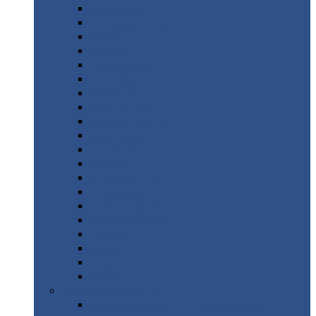
Монтеррей
Супермонтеррей
Макси
Экоррей
Монтекристо
Монтерроса
Трамонтана
Квинта
плюс
Квинта
плюс 3D
Квинта
уно
Монкатта
Классик
Классик
плюс
Ламонтерра
Ламонтерра
X
Ламонтерра
XL
Модерн
Камея
Квадро
Кредо
Доборные
элементы
Доборные
элементы с полимерным