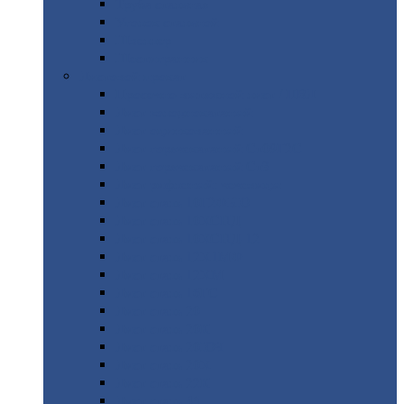
Труба
стальная
Уголок
стальной
Швеллер
Шестигранник
Листовой
прокат
Просечно-вытяжной
лист / ПВЛ
Лист
холоднокатаный
Лист
оцинкованный
Лист
горячекатаный Ст09Г2С
Лист
горячекатаный Ст3
Лист
рифленый: чечевицы
Лист
сталь 10Г2ФБЮ
Лист
сталь 10ХСНД
Лист
сталь 10ХСНД-12
Лист
сталь 12Х1МФ
Лист
сталь 12ХМ
Лист
сталь 16ГС
Лист
сталь 20
Лист
сталь 20К
Лист
сталь 20ЮЧ
Лист
сталь 20Х
Лист
сталь 22К
Лист
сталь 45