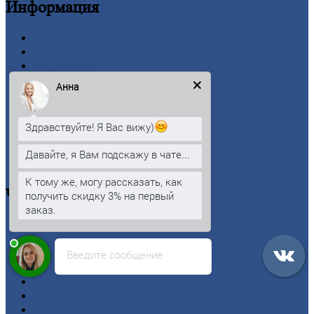
Информация
Главная
Вакансии
О
Компании
Заводы
Анна
Контакты
Прайс-лист
Новости
Здравствуйте! Я Вас вижу)
Личный
кабинет
Оформление
заказа
Давайте, я Вам подскажу в чате...
Оплата
К тому же, могу рассказать, как
Черный
металлопрокат
получить скидку 3% на первый
заказ.
Арматура
Двутавровая
балка (двутавр)
Введите сообщение
Квадрат
Круг
стальной
Лист
Проволока
Рельсы