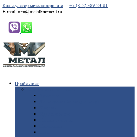
Калькулятор металлопроката
+7 (812) 389-23-81
E-mail: mm@metallmoment.ru
Прайс-лист
Черный
металлопрокат
Арматура
Двутавровая
балка (двутавр)
Квадрат
Круг
стальной
Полоса
стальная
Проволока
Сетка