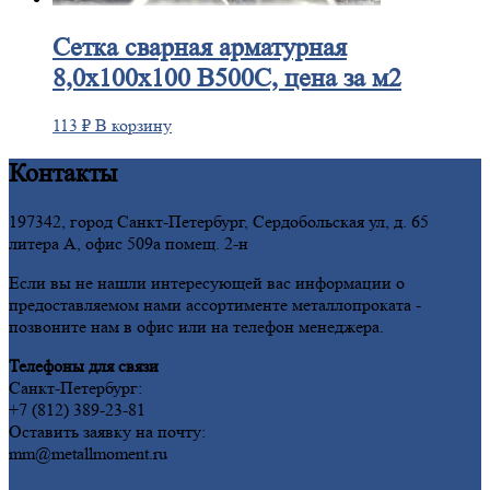
Сетка
сварная арматурная
8,0х100х100 В500С, цена за м2
113
₽
В корзину
Контакты
197342, город Санкт-Петербург, Сердобольская ул, д. 65
литера А, офис 509а помещ. 2-н
Если вы не нашли интересующей вас информации о
предоставляемом нами ассортименте металлопроката -
позвоните нам в офис или на телефон менеджера.
Телефоны для связи
Санкт-Петербург:
+7 (812) 389-23-81
Оставить заявку на почту:
mm@metallmoment.ru