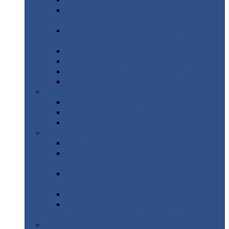
Профнастил
с нестандартной шириной С21
Профнастил
с нестандартной шириной
МП35
Профнастил
с нестандартной шириной
НС35
Профнастил
с нестандартной шириной С44
Профнастил
с нестандартной шириной Н60
Профнастил
с нестандартной шириной Н75
Профнастил
с нестандартной шириной Н114
Профнастил
Профнастил
для крыши
Профнастил
окрашенный
Профнастил
оцинкованный
Сэндвич-панели
Нестандартные
сэндвич панели
С
минераловатным утеплителем (
кровельные )
С
утеплителем из пенополистерола (
кровельные )
С
минераловатным утеплителем ( стеновые )
С
утеплителем из пенополистерола (
стеновые )
Металлочерепица