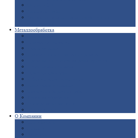
Опоры
ЛЭП
Дымовые
трубы
Закладные
детали для железобетонных
конструкций
Металлообработка
Анодировка
Горячее
цинкование
Лазерная
резка
Правка
плоского металлопроката
Продольно-поперечная
резка рулонов
Порошковая
покраска
Размотка
арматуры
Рубка
металла гильотиной
Резка
газом и плазмой
Сварочно-сборочные
работы
Токарная
обработка
Фрезерование
металла
Шлифовка
металла
О
Компании
Сертификаты
Новости
Вакансии