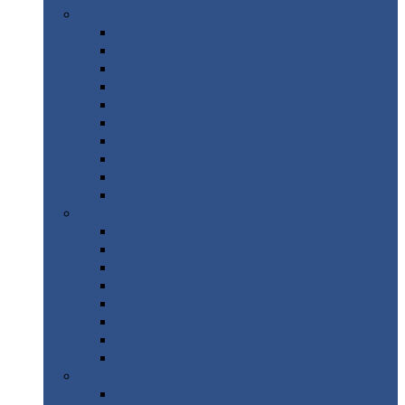
Цветной
металлопрокат
Алюминий
Бронза
Вольфрам
Латунь
Медь
Никель
Олово
Свинец
Титан
Цинк
Нержавеющий
металлопрокат
Лента
Проволока
Квадрат
Круг
нержавеющий
Лист/рулон
Труба
Шестигранник
Диски
ЖБИ
/ Железобетонные изделия
Бордюрный
камень