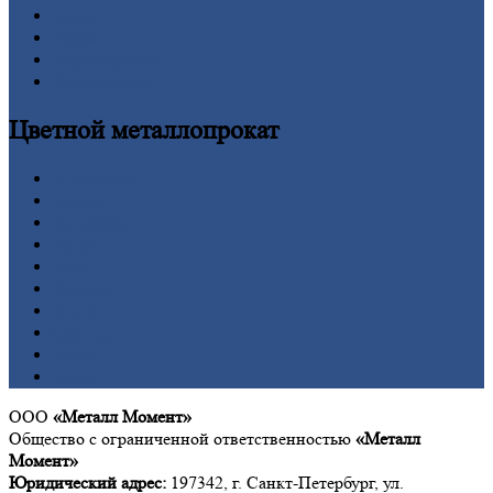
Сетка
Труба
Шестигранник
Калькулятор
Цветной
металлопрокат
Алюминий
Бронза
Вольфрам
Латунь
Медь
Никель
Олово
Свинец
Титан
Цинк
ООО
«Металл Момент»
Общество с ограниченной ответственностью
«Металл
Момент»
Юридический адрес:
197342, г. Санкт-Петербург, ул.