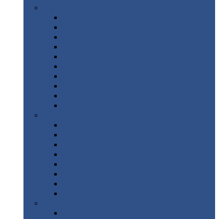
Цветной
металлопрокат
Алюминий
Бронза
Вольфрам
Латунь
Медь
Никель
Олово
Свинец
Титан
Цинк
Нержавеющий
металлопрокат
Лента
Проволока
Квадрат
Круг
нержавеющий
Лист/рулон
Труба
Шестигранник
Диски
ЖБИ
/ Железобетонные изделия
Бордюрный
камень