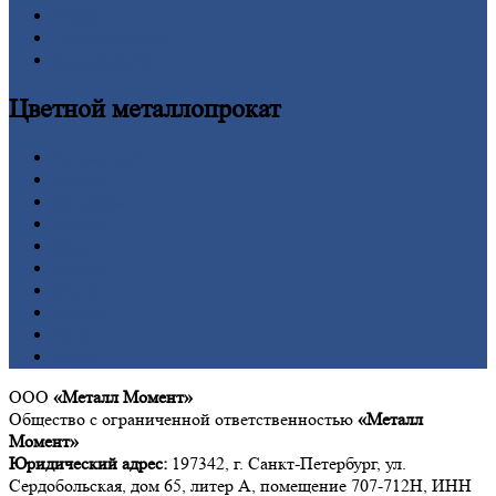
Труба
Шестигранник
Калькулятор
Цветной
металлопрокат
Алюминий
Бронза
Вольфрам
Латунь
Медь
Никель
Олово
Свинец
Титан
Цинк
ООО
«Металл Момент»
Общество с ограниченной ответственностью
«Металл
Момент»
Юридический адрес:
197342, г. Санкт-Петербург, ул.
Сердобольская, дом 65, литер А, помещение 707-712Н, ИНН