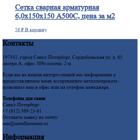
Сетка
сварная арматурная
6,0х150х150 А500С, цена за м2
58
₽
В корзину
Контакты
197342, город Санкт-Петербург, Сердобольская ул, д. 65
литера А, офис 509а помещ. 2-н
Если вы не нашли интересующей вас информации о
предоставляемом нами ассортименте металлопроката -
позвоните нам в офис или на телефон менеджера.
Телефоны для связи
Санкт-Петербург:
+7 (812) 389-23-81
Оставить заявку на почту:
mm@metallmoment.ru
Информация