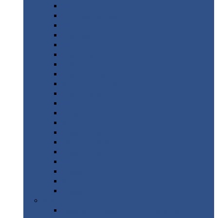
Монтеррей
Супермонтеррей
Макси
Экоррей
Монтекристо
Монтерроса
Трамонтана
Квинта
плюс
Квинта
плюс 3D
Квинта
уно
Монкатта
Классик
Классик
плюс
Ламонтерра
Ламонтерра
X
Ламонтерра
XL
Модерн
Камея
Квадро
Кредо
Доборные
элементы
Доборные
элементы с полимерным