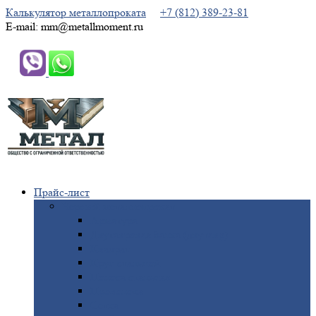
Калькулятор металлопроката
+7 (812) 389-23-81
E-mail: mm@metallmoment.ru
Прайс-лист
Черный
металлопрокат
Арматура
Двутавровая
балка (двутавр)
Квадрат
Круг
стальной
Полоса
стальная
Проволока
Сетка