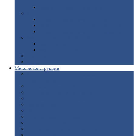
покрытием
Доборные
элементы оцинкованные
Евроштакетник
Штакетник
металлический полукруглый
Штакетник
металлический П-образный
Штакетник
металлический М-образный
Забор
металлический «Еврожалюзи»
Забор
жалюзи — Z
Забор
жалюзи — S
Сантехника
Рельсы
Металлоконструкции
Рамные
конструкции для дорожного
строительства
Быстровозводимые
здания
Металлоконструкции
для мостов
Технологические
металлоконструкции
Козловой
кран
Нестандартные
металлоконструкции
Решетки,
заборы и ограды
Прожекторные
мачты
Изготовление
лестниц из металла
Открытые
крановые эстакады