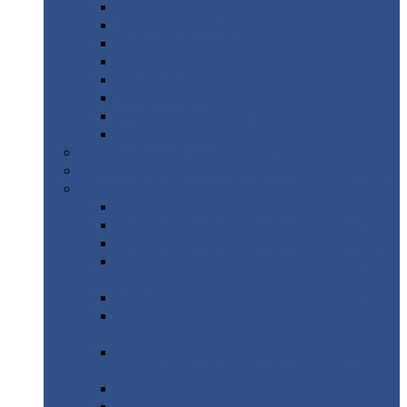
Дорожные
плиты
Каналы
непроходные
Ленточный
фундамент
Лифтовые
шахты
Перемычки
бетонные
Аэродромные
плиты
Фундаментные
блоки
Тепловые
камеры
Авиатехприемка
(РТ приемка)
Арочное
укрытие для конвейеров из профнастила
Профнастил
с нестандартной шириной
Профнастил
с нестандартной шириной С8
Профнастил
с нестандартной шириной С10
Профнастил
с нестандартной шириной СС10
Профнастил
с нестандартной шириной
МП10
Профнастил
с нестандартной шириной С15
Профнастил
с нестандартной шириной
МП18
Профнастил
с нестандартной шириной
МП20
Профнастил
с нестандартной шириной С18