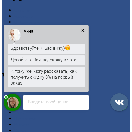
Главная
Вакансии
О
Компании
Заводы
Анна
Контакты
Прайс-лист
Новости
Здравствуйте! Я Вас вижу)
Личный
кабинет
Оформление
заказа
Давайте, я Вам подскажу в чате...
Оплата
К тому же, могу рассказать, как
Черный
металлопрокат
получить скидку 3% на первый
заказ.
Арматура
Двутавровая
балка (двутавр)
Квадрат
Введите сообщение
Круг
стальной
Лист
Проволока
Рельсы
Сетка