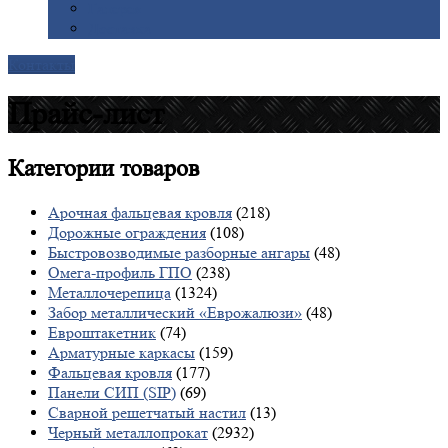
Галерея
Доставка
Контакты
Прайс-лист
Категории
товаров
Арочная фальцевая кровля
(218)
Дорожные ограждения
(108)
Быстровозводимые разборные ангары
(48)
Омега-профиль ГПО
(238)
Металлочерепица
(1324)
Забор металлический «Еврожалюзи»
(48)
Евроштакетник
(74)
Арматурные каркасы
(159)
Фальцевая кровля
(177)
Панели СИП (SIP)
(69)
Сварной решетчатый настил
(13)
Черный металлопрокат
(2932)