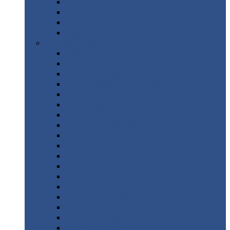
Труба
стальная
Уголок
стальной
Швеллер
Шестигранник
Листовой
прокат
Просечно-вытяжной
лист / ПВЛ
Лист
холоднокатаный
Лист
оцинкованный
Лист
горячекатаный Ст09Г2С
Лист
горячекатаный Ст3
Лист
рифленый: чечевицы
Лист
сталь 10Г2ФБЮ
Лист
сталь 10ХСНД
Лист
сталь 10ХСНД-12
Лист
сталь 12Х1МФ
Лист
сталь 12ХМ
Лист
сталь 16ГС
Лист
сталь 20
Лист
сталь 20К
Лист
сталь 20ЮЧ
Лист
сталь 20Х
Лист
сталь 22К
Лист
сталь 45