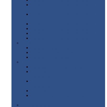
Профнастил
с нестандартной шириной С21
Профнастил
с нестандартной шириной
МП35
Профнастил
с нестандартной шириной
НС35
Профнастил
с нестандартной шириной С44
Профнастил
с нестандартной шириной Н60
Профнастил
с нестандартной шириной Н75
Профнастил
с нестандартной шириной Н114
Профнастил
Профнастил
для крыши
Профнастил
окрашенный
Профнастил
оцинкованный
Сэндвич-панели
Нестандартные
сэндвич панели
С
минераловатным утеплителем (
кровельные )
С
утеплителем из пенополистерола (
кровельные )
С
минераловатным утеплителем ( стеновые )
С
утеплителем из пенополистерола (
стеновые )
Металлочерепица