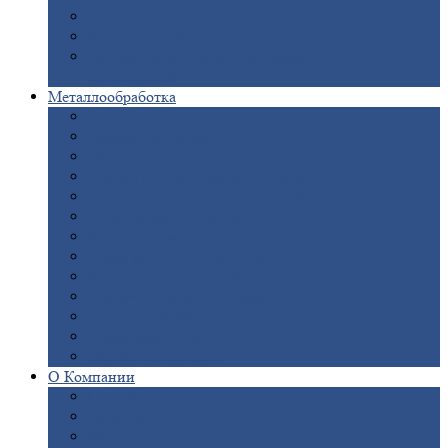
Опоры
ЛЭП
Дымовые
трубы
Закладные
детали для железобетонных
конструкций
Металлообработка
Анодировка
Горячее
цинкование
Лазерная
резка
Правка
плоского металлопроката
Продольно-поперечная
резка рулонов
Порошковая
покраска
Размотка
арматуры
Рубка
металла гильотиной
Резка
газом и плазмой
Сварочно-сборочные
работы
Токарная
обработка
Фрезерование
металла
Шлифовка
металла
О
Компании
Сертификаты
Новости
Вакансии