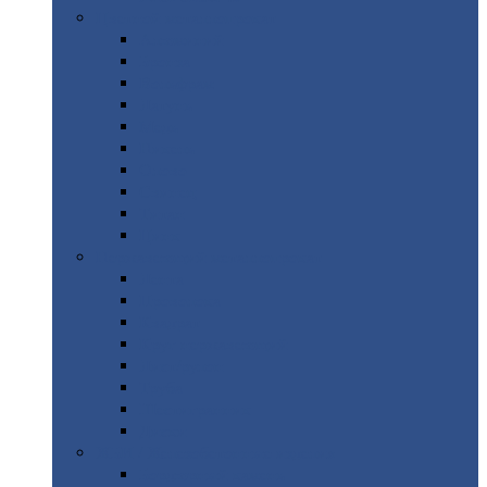
Цветной
металлопрокат
Алюминий
Бронза
Вольфрам
Латунь
Медь
Никель
Олово
Свинец
Титан
Цинк
Нержавеющий
металлопрокат
Лента
Проволока
Квадрат
Круг
нержавеющий
Лист/рулон
Труба
Шестигранник
Диски
ЖБИ
/ Железобетонные изделия
Бордюрный
камень