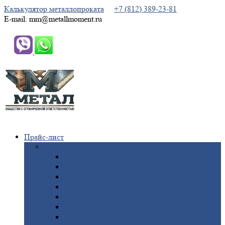
Калькулятор металлопроката
+7 (812) 389-23-81
E-mail: mm@metallmoment.ru
Прайс-лист
Черный
металлопрокат
Арматура
Двутавровая
балка (двутавр)
Квадрат
Круг
стальной
Полоса
стальная
Проволока
Сетка