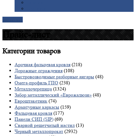
Галерея
Доставка
Контакты
Прайс-лист
Категории
товаров
Арочная фальцевая кровля
(218)
Дорожные ограждения
(108)
Быстровозводимые разборные ангары
(48)
Омега-профиль ГПО
(238)
Металлочерепица
(1324)
Забор металлический «Еврожалюзи»
(48)
Евроштакетник
(74)
Арматурные каркасы
(159)
Фальцевая кровля
(177)
Панели СИП (SIP)
(69)
Сварной решетчатый настил
(13)
Черный металлопрокат
(2932)