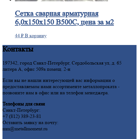
Сетка
сварная арматурная
6,0х150х150 В500С, цена за м2
44
₽
В корзину
Контакты
197342, город Санкт-Петербург, Сердобольская ул, д. 65
литера А, офис 509а помещ. 2-н
Если вы не нашли интересующей вас информации о
предоставляемом нами ассортименте металлопроката -
позвоните нам в офис или на телефон менеджера.
Телефоны для связи
Санкт-Петербург:
+7 (812) 389-23-81
Оставить заявку на почту:
mm@metallmoment.ru