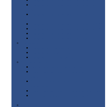
Профнастил
с нестандартной шириной С21
Профнастил
с нестандартной шириной
МП35
Профнастил
с нестандартной шириной
НС35
Профнастил
с нестандартной шириной С44
Профнастил
с нестандартной шириной Н60
Профнастил
с нестандартной шириной Н75
Профнастил
с нестандартной шириной Н114
Профнастил
Профнастил
для крыши
Профнастил
окрашенный
Профнастил
оцинкованный
Сэндвич-панели
Нестандартные
сэндвич панели
С
минераловатным утеплителем (
кровельные )
С
утеплителем из пенополистерола (
кровельные )
С
минераловатным утеплителем ( стеновые )
С
утеплителем из пенополистерола (
стеновые )
Металлочерепица