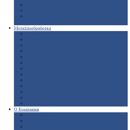
Опоры
ЛЭП
Дымовые
трубы
Закладные
детали для железобетонных
конструкций
Металлообработка
Анодировка
Горячее
цинкование
Лазерная
резка
Правка
плоского металлопроката
Продольно-поперечная
резка рулонов
Порошковая
покраска
Размотка
арматуры
Рубка
металла гильотиной
Резка
газом и плазмой
Сварочно-сборочные
работы
Токарная
обработка
Фрезерование
металла
Шлифовка
металла
О
Компании
Сертификаты
Новости
Вакансии