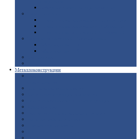
покрытием
Доборные
элементы оцинкованные
Евроштакетник
Штакетник
металлический полукруглый
Штакетник
металлический П-образный
Штакетник
металлический М-образный
Забор
металлический «Еврожалюзи»
Забор
жалюзи — Z
Забор
жалюзи — S
Сантехника
Рельсы
Металлоконструкции
Рамные
конструкции для дорожного
строительства
Быстровозводимые
здания
Металлоконструкции
для мостов
Технологические
металлоконструкции
Козловой
кран
Нестандартные
металлоконструкции
Решетки,
заборы и ограды
Прожекторные
мачты
Изготовление
лестниц из металла
Открытые
крановые эстакады