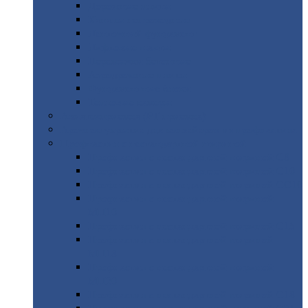
Дорожные
плиты
Каналы
непроходные
Ленточный
фундамент
Лифтовые
шахты
Перемычки
бетонные
Аэродромные
плиты
Фундаментные
блоки
Тепловые
камеры
Авиатехприемка
(РТ приемка)
Арочное
укрытие для конвейеров из профнастила
Профнастил
с нестандартной шириной
Профнастил
с нестандартной шириной С8
Профнастил
с нестандартной шириной С10
Профнастил
с нестандартной шириной СС10
Профнастил
с нестандартной шириной
МП10
Профнастил
с нестандартной шириной С15
Профнастил
с нестандартной шириной
МП18
Профнастил
с нестандартной шириной
МП20
Профнастил
с нестандартной шириной С18