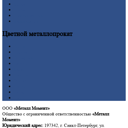
Сетка
Труба
Шестигранник
Калькулятор
Цветной
металлопрокат
Алюминий
Бронза
Вольфрам
Латунь
Медь
Никель
Олово
Свинец
Титан
Цинк
ООО
«Металл Момент»
Общество с ограниченной ответственностью
«Металл
Момент»
Юридический адрес:
197342, г. Санкт-Петербург, ул.