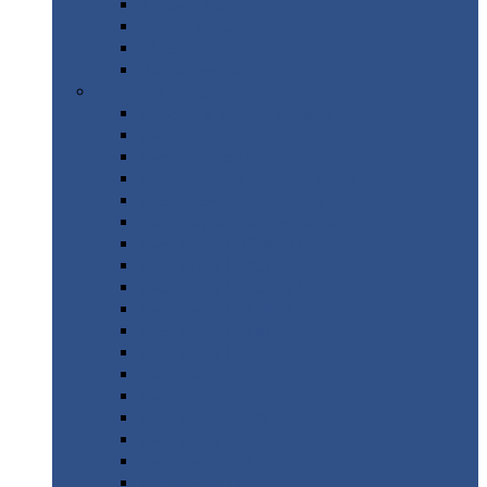
Труба
стальная
Уголок
стальной
Швеллер
Шестигранник
Листовой
прокат
Просечно-вытяжной
лист / ПВЛ
Лист
холоднокатаный
Лист
оцинкованный
Лист
горячекатаный Ст09Г2С
Лист
горячекатаный Ст3
Лист
рифленый: чечевицы
Лист
сталь 10Г2ФБЮ
Лист
сталь 10ХСНД
Лист
сталь 10ХСНД-12
Лист
сталь 12Х1МФ
Лист
сталь 12ХМ
Лист
сталь 16ГС
Лист
сталь 20
Лист
сталь 20К
Лист
сталь 20ЮЧ
Лист
сталь 20Х
Лист
сталь 22К
Лист
сталь 45