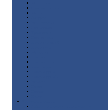
Монтеррей
Супермонтеррей
Макси
Экоррей
Монтекристо
Монтерроса
Трамонтана
Квинта
плюс
Квинта
плюс 3D
Квинта
уно
Монкатта
Классик
Классик
плюс
Ламонтерра
Ламонтерра
X
Ламонтерра
XL
Модерн
Камея
Квадро
Кредо
Доборные
элементы
Доборные
элементы с полимерным