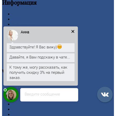
Информация
Главная
Вакансии
О
Компании
Заводы
Анна
Контакты
Прайс-лист
Новости
Здравствуйте! Я Вас вижу)
Личный
кабинет
Оформление
заказа
Давайте, я Вам подскажу в чате...
Оплата
К тому же, могу рассказать, как
Черный
металлопрокат
получить скидку 3% на первый
заказ.
Арматура
Двутавровая
балка (двутавр)
Введите сообщение
Квадрат
Круг
стальной
Лист
Проволока
Рельсы