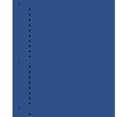
Цветной
металлопрокат
Алюминий
Бронза
Вольфрам
Латунь
Медь
Никель
Олово
Свинец
Титан
Цинк
Нержавеющий
металлопрокат
Лента
Проволока
Квадрат
Круг
нержавеющий
Лист/рулон
Труба
Шестигранник
Диски
ЖБИ
/ Железобетонные изделия
Бордюрный
камень