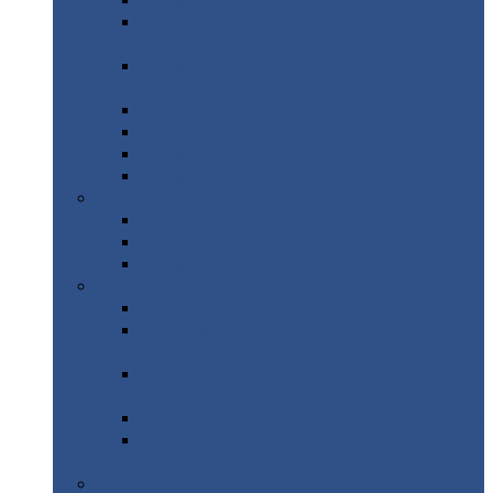
Профнастил
с нестандартной шириной С21
Профнастил
с нестандартной шириной
МП35
Профнастил
с нестандартной шириной
НС35
Профнастил
с нестандартной шириной С44
Профнастил
с нестандартной шириной Н60
Профнастил
с нестандартной шириной Н75
Профнастил
с нестандартной шириной Н114
Профнастил
Профнастил
для крыши
Профнастил
окрашенный
Профнастил
оцинкованный
Сэндвич-панели
Нестандартные
сэндвич панели
С
минераловатным утеплителем (
кровельные )
С
утеплителем из пенополистерола (
кровельные )
С
минераловатным утеплителем ( стеновые )
С
утеплителем из пенополистерола (
стеновые )
Металлочерепица