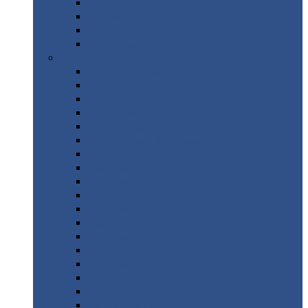
Труба
стальная
Уголок
стальной
Швеллер
Шестигранник
Листовой
прокат
Просечно-вытяжной
лист / ПВЛ
Лист
холоднокатаный
Лист
оцинкованный
Лист
горячекатаный Ст09Г2С
Лист
горячекатаный Ст3
Лист
рифленый: чечевицы
Лист
сталь 10Г2ФБЮ
Лист
сталь 10ХСНД
Лист
сталь 10ХСНД-12
Лист
сталь 12Х1МФ
Лист
сталь 12ХМ
Лист
сталь 16ГС
Лист
сталь 20
Лист
сталь 20К
Лист
сталь 20ЮЧ
Лист
сталь 20Х
Лист
сталь 22К
Лист
сталь 45