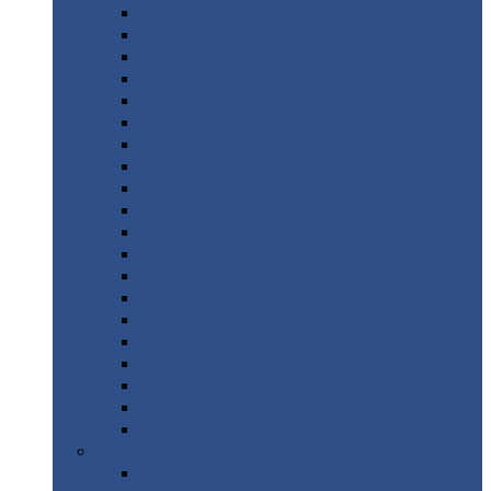
Монтеррей
Супермонтеррей
Макси
Экоррей
Монтекристо
Монтерроса
Трамонтана
Квинта
плюс
Квинта
плюс 3D
Квинта
уно
Монкатта
Классик
Классик
плюс
Ламонтерра
Ламонтерра
X
Ламонтерра
XL
Модерн
Камея
Квадро
Кредо
Доборные
элементы
Доборные
элементы с полимерным