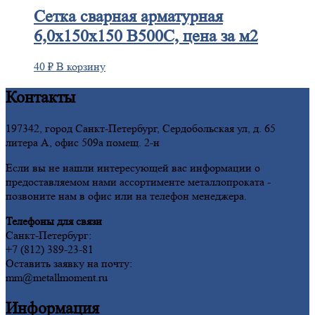
Сетка
сварная арматурная
6,0х150х150 В500С, цена за м2
40
₽
В корзину
Контакты
197342, город Санкт-Петербург, Сердобольская ул, д. 65
литера А, офис 509а помещ. 2-н
Если вы не нашли интересующей вас информации о
предоставляемом нами ассортименте металлопроката -
позвоните нам в офис или на телефон менеджера.
Телефоны для связи
Санкт-Петербург:
+7 (812) 389-23-81
Оставить заявку на почту:
mm@metallmoment.ru
Информация