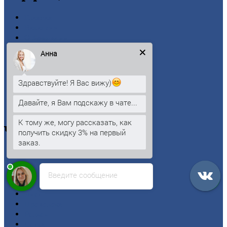
Главная
Вакансии
О
Компании
Заводы
Анна
Контакты
Прайс-лист
Новости
Здравствуйте! Я Вас вижу)
Личный
кабинет
Оформление
заказа
Давайте, я Вам подскажу в чате...
Оплата
К тому же, могу рассказать, как
Черный
металлопрокат
получить скидку 3% на первый
заказ.
Арматура
Двутавровая
балка (двутавр)
Квадрат
Введите сообщение
Круг
стальной
Лист
Проволока
Рельсы
Сетка