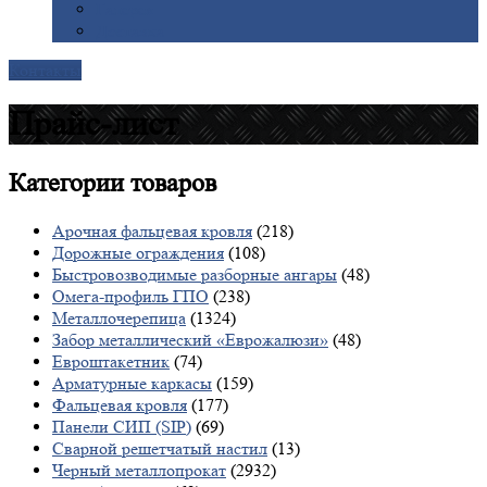
Галерея
Доставка
Контакты
Прайс-лист
Категории
товаров
Арочная фальцевая кровля
(218)
Дорожные ограждения
(108)
Быстровозводимые разборные ангары
(48)
Омега-профиль ГПО
(238)
Металлочерепица
(1324)
Забор металлический «Еврожалюзи»
(48)
Евроштакетник
(74)
Арматурные каркасы
(159)
Фальцевая кровля
(177)
Панели СИП (SIP)
(69)
Сварной решетчатый настил
(13)
Черный металлопрокат
(2932)