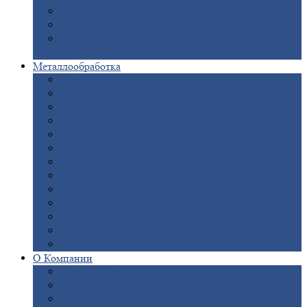
Опоры
ЛЭП
Дымовые
трубы
Закладные
детали для железобетонных
конструкций
Металлообработка
Анодировка
Горячее
цинкование
Лазерная
резка
Правка
плоского металлопроката
Продольно-поперечная
резка рулонов
Порошковая
покраска
Размотка
арматуры
Рубка
металла гильотиной
Резка
газом и плазмой
Сварочно-сборочные
работы
Токарная
обработка
Фрезерование
металла
Шлифовка
металла
О
Компании
Сертификаты
Новости
Вакансии