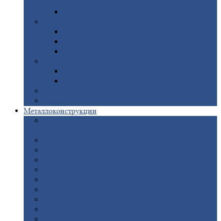
покрытием
Доборные
элементы оцинкованные
Евроштакетник
Штакетник
металлический полукруглый
Штакетник
металлический П-образный
Штакетник
металлический М-образный
Забор
металлический «Еврожалюзи»
Забор
жалюзи — Z
Забор
жалюзи — S
Сантехника
Рельсы
Металлоконструкции
Рамные
конструкции для дорожного
строительства
Быстровозводимые
здания
Металлоконструкции
для мостов
Технологические
металлоконструкции
Козловой
кран
Нестандартные
металлоконструкции
Решетки,
заборы и ограды
Прожекторные
мачты
Изготовление
лестниц из металла
Открытые
крановые эстакады