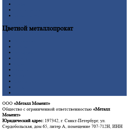
Труба
Шестигранник
Калькулятор
Цветной
металлопрокат
Алюминий
Бронза
Вольфрам
Латунь
Медь
Никель
Олово
Свинец
Титан
Цинк
ООО
«Металл Момент»
Общество с ограниченной ответственностью
«Металл
Момент»
Юридический адрес:
197342, г. Санкт-Петербург, ул.
Сердобольская, дом 65, литер А, помещение 707-712Н, ИНН