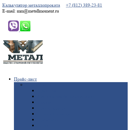
Калькулятор металлопроката
+7 (812) 389-23-81
E-mail: mm@metallmoment.ru
Прайс-лист
Черный
металлопрокат
Арматура
Двутавровая
балка (двутавр)
Квадрат
Круг
стальной
Полоса
стальная
Проволока
Сетка