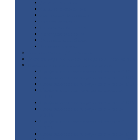
Дорожные
плиты
Каналы
непроходные
Ленточный
фундамент
Лифтовые
шахты
Перемычки
бетонные
Аэродромные
плиты
Фундаментные
блоки
Тепловые
камеры
Авиатехприемка
(РТ приемка)
Арочное
укрытие для конвейеров из профнастила
Профнастил
с нестандартной шириной
Профнастил
с нестандартной шириной С8
Профнастил
с нестандартной шириной С10
Профнастил
с нестандартной шириной СС10
Профнастил
с нестандартной шириной
МП10
Профнастил
с нестандартной шириной С15
Профнастил
с нестандартной шириной
МП18
Профнастил
с нестандартной шириной
МП20
Профнастил
с нестандартной шириной С18