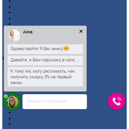
Вакансии
О
Компании
Заводы
Контакты
Прайс-лист
Новости
Анна
Личный
кабинет
Оформление
заказа
Оплата
Здравствуйте! Я Вас вижу)
Черный
металлопрокат
Давайте, я Вам подскажу в чате...
К тому же, могу рассказать, как
Арматура
получить скидку 3% на первый
Двутавровая
балка (двутавр)
заказ.
Квадрат
Круг
стальной
Лист
Введите сообщение
Проволока
Рельсы
Сетка
Труба
Шестигранник