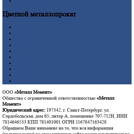
Калькулятор
Цветной
металлопрокат
Алюминий
Бронза
Вольфрам
Латунь
Медь
Никель
Олово
Свинец
Титан
Цинк
ООО
«Металл Момент»
Общество с ограниченной ответственностью
«Металл
Момент»
Юридический адрес:
197342, г. Санкт-Петербург, ул.
Сердобольская, дом 65, литер А, помещение 707-712Н, ИНН
7814646533 КПП 781401001 ОГРН 1167847163428
Обращаем Ваше внимание на то, что вся информация
(включая цены) на этом интернет-сайте носит исключительно