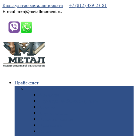
Калькулятор металлопроката
+7 (812) 389-23-81
E-mail: mm@metallmoment.ru
Прайс-лист
Черный
металлопрокат
Арматура
Двутавровая
балка (двутавр)
Квадрат
Круг
стальной
Полоса
стальная
Проволока
Сетка