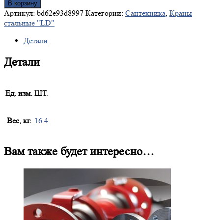
В корзину
Артикул:
bd62e93d8997
Категории:
Сантехника
,
Краны
стальные "LD"
Детали
Детали
Ед. изм.
ШТ.
Вес, кг.
16.4
Вам также будет интересно…