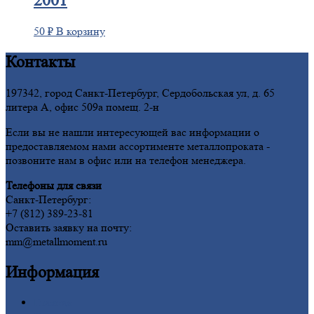
2001
50
₽
В корзину
Контакты
197342, город Санкт-Петербург, Сердобольская ул, д. 65
литера А, офис 509а помещ. 2-н
Если вы не нашли интересующей вас информации о
предоставляемом нами ассортименте металлопроката -
позвоните нам в офис или на телефон менеджера.
Телефоны для связи
Санкт-Петербург:
+7 (812) 389-23-81
Оставить заявку на почту:
mm@metallmoment.ru
Информация
Главная