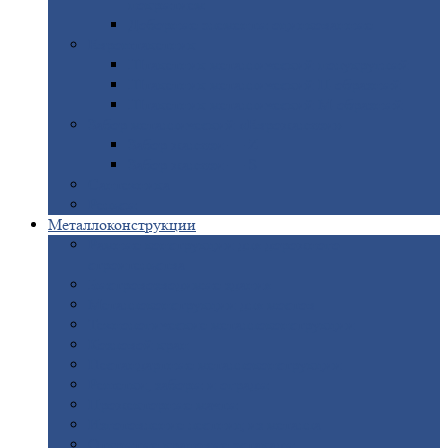
покрытием
Доборные
элементы оцинкованные
Евроштакетник
Штакетник
металлический полукруглый
Штакетник
металлический П-образный
Штакетник
металлический М-образный
Забор
металлический «Еврожалюзи»
Забор
жалюзи — Z
Забор
жалюзи — S
Сантехника
Рельсы
Металлоконструкции
Рамные
конструкции для дорожного
строительства
Быстровозводимые
здания
Металлоконструкции
для мостов
Технологические
металлоконструкции
Козловой
кран
Нестандартные
металлоконструкции
Решетки,
заборы и ограды
Прожекторные
мачты
Изготовление
лестниц из металла
Открытые
крановые эстакады