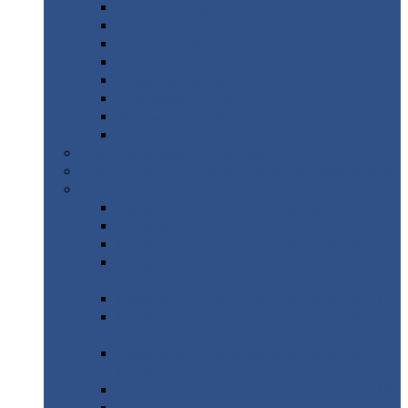
Дорожные
плиты
Каналы
непроходные
Ленточный
фундамент
Лифтовые
шахты
Перемычки
бетонные
Аэродромные
плиты
Фундаментные
блоки
Тепловые
камеры
Авиатехприемка
(РТ приемка)
Арочное
укрытие для конвейеров из профнастила
Профнастил
с нестандартной шириной
Профнастил
с нестандартной шириной С8
Профнастил
с нестандартной шириной С10
Профнастил
с нестандартной шириной СС10
Профнастил
с нестандартной шириной
МП10
Профнастил
с нестандартной шириной С15
Профнастил
с нестандартной шириной
МП18
Профнастил
с нестандартной шириной
МП20
Профнастил
с нестандартной шириной С18