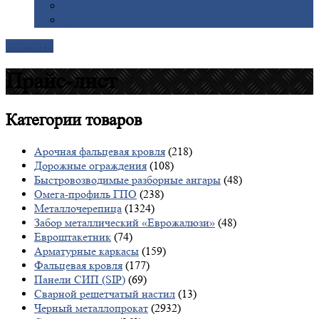
Галерея
Доставка
Контакты
Прайс-лист
Категории
товаров
Арочная фальцевая кровля
(218)
Дорожные ограждения
(108)
Быстровозводимые разборные ангары
(48)
Омега-профиль ГПО
(238)
Металлочерепица
(1324)
Забор металлический «Еврожалюзи»
(48)
Евроштакетник
(74)
Арматурные каркасы
(159)
Фальцевая кровля
(177)
Панели СИП (SIP)
(69)
Сварной решетчатый настил
(13)
Черный металлопрокат
(2932)