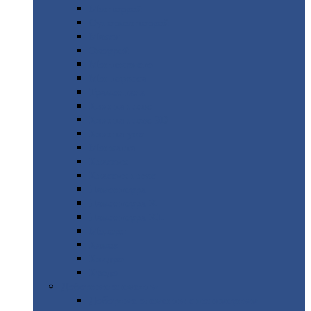
Монтеррей
Супермонтеррей
Макси
Экоррей
Монтекристо
Монтерроса
Трамонтана
Квинта
плюс
Квинта
плюс 3D
Квинта
уно
Монкатта
Классик
Классик
плюс
Ламонтерра
Ламонтерра
X
Ламонтерра
XL
Модерн
Камея
Квадро
Кредо
Доборные
элементы
Доборные
элементы с полимерным