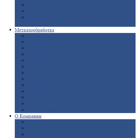
Опоры
ЛЭП
Дымовые
трубы
Закладные
детали для железобетонных
конструкций
Металлообработка
Анодировка
Горячее
цинкование
Лазерная
резка
Правка
плоского металлопроката
Продольно-поперечная
резка рулонов
Порошковая
покраска
Размотка
арматуры
Рубка
металла гильотиной
Резка
газом и плазмой
Сварочно-сборочные
работы
Токарная
обработка
Фрезерование
металла
Шлифовка
металла
О
Компании
Сертификаты
Новости
Вакансии