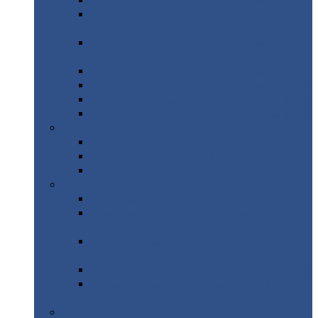
Профнастил
с нестандартной шириной С21
Профнастил
с нестандартной шириной
МП35
Профнастил
с нестандартной шириной
НС35
Профнастил
с нестандартной шириной С44
Профнастил
с нестандартной шириной Н60
Профнастил
с нестандартной шириной Н75
Профнастил
с нестандартной шириной Н114
Профнастил
Профнастил
для крыши
Профнастил
окрашенный
Профнастил
оцинкованный
Сэндвич-панели
Нестандартные
сэндвич панели
С
минераловатным утеплителем (
кровельные )
С
утеплителем из пенополистерола (
кровельные )
С
минераловатным утеплителем ( стеновые )
С
утеплителем из пенополистерола (
стеновые )
Металлочерепица