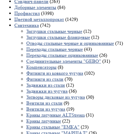
Сэндвич-панели
(263)
Доборные элементы
(84)
Профнастил
(3398)
Цветной металлопрокат
(1429)
Сантехника
(742)
Заглушки стальные черные
(12)
Заглушки стальные фланцевые
(12)
Отводы стальные черные и оцинкованные
(71)
Переходы стальные черные
(43)
Переходы стальные оцинкованные
(26)
Соединительные элементы "GEBO"
(31)
Компенсаторы
(8)
Фитинги из ковкого чугуна
(102)
Фитинги из стали
(70)
Задвижки из стали
(12)
Задвижки из чугуна
(36)
Затворы дисковые из чугуна
(30)
Вентили из стали
(9)
Вентили из чугуна
(19)
Краны латунные ALTStream
(31)
Краны латунные
(22)
Краны стальные "ЕМКА"
(23)
Краны стальные "МАРШАЛ"
(26)