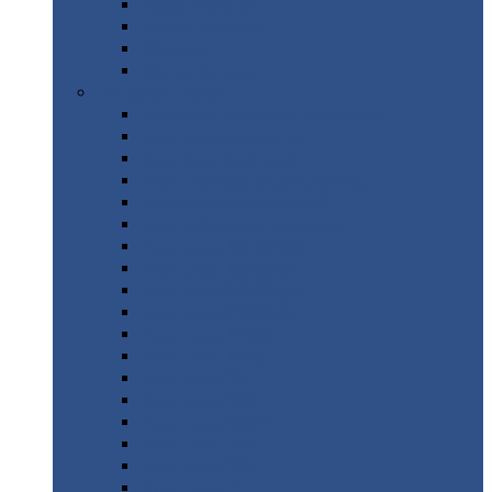
Труба
стальная
Уголок
стальной
Швеллер
Шестигранник
Листовой
прокат
Просечно-вытяжной
лист / ПВЛ
Лист
холоднокатаный
Лист
оцинкованный
Лист
горячекатаный Ст09Г2С
Лист
горячекатаный Ст3
Лист
рифленый: чечевицы
Лист
сталь 10Г2ФБЮ
Лист
сталь 10ХСНД
Лист
сталь 10ХСНД-12
Лист
сталь 12Х1МФ
Лист
сталь 12ХМ
Лист
сталь 16ГС
Лист
сталь 20
Лист
сталь 20К
Лист
сталь 20ЮЧ
Лист
сталь 20Х
Лист
сталь 22К
Лист
сталь 45