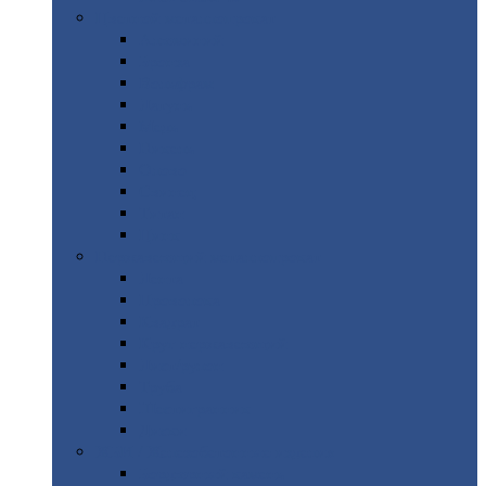
Цветной
металлопрокат
Алюминий
Бронза
Вольфрам
Латунь
Медь
Никель
Олово
Свинец
Титан
Цинк
Нержавеющий
металлопрокат
Лента
Проволока
Квадрат
Круг
нержавеющий
Лист/рулон
Труба
Шестигранник
Диски
ЖБИ
/ Железобетонные изделия
Бордюрный
камень