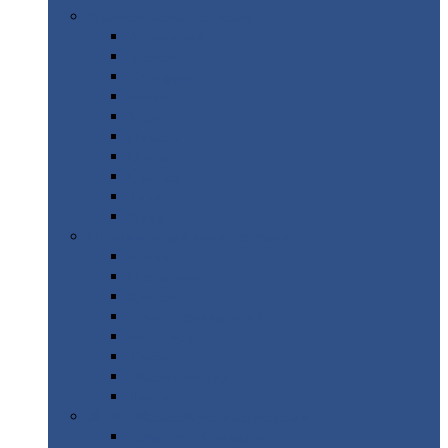
Цветной
металлопрокат
Алюминий
Бронза
Вольфрам
Латунь
Медь
Никель
Олово
Свинец
Титан
Цинк
Нержавеющий
металлопрокат
Лента
Проволока
Квадрат
Круг
нержавеющий
Лист/рулон
Труба
Шестигранник
Диски
ЖБИ
/ Железобетонные изделия
Бордюрный
камень