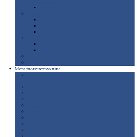
покрытием
Доборные
элементы оцинкованные
Евроштакетник
Штакетник
металлический полукруглый
Штакетник
металлический П-образный
Штакетник
металлический М-образный
Забор
металлический «Еврожалюзи»
Забор
жалюзи — Z
Забор
жалюзи — S
Сантехника
Рельсы
Металлоконструкции
Рамные
конструкции для дорожного
строительства
Быстровозводимые
здания
Металлоконструкции
для мостов
Технологические
металлоконструкции
Козловой
кран
Нестандартные
металлоконструкции
Решетки,
заборы и ограды
Прожекторные
мачты
Изготовление
лестниц из металла
Открытые
крановые эстакады