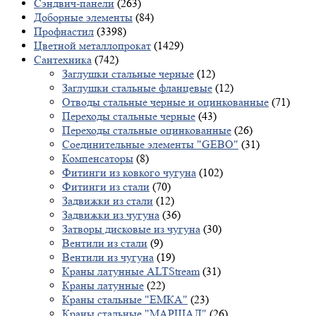
Сэндвич-панели
(263)
Доборные элементы
(84)
Профнастил
(3398)
Цветной металлопрокат
(1429)
Сантехника
(742)
Заглушки стальные черные
(12)
Заглушки стальные фланцевые
(12)
Отводы стальные черные и оцинкованные
(71)
Переходы стальные черные
(43)
Переходы стальные оцинкованные
(26)
Соединительные элементы "GEBO"
(31)
Компенсаторы
(8)
Фитинги из ковкого чугуна
(102)
Фитинги из стали
(70)
Задвижки из стали
(12)
Задвижки из чугуна
(36)
Затворы дисковые из чугуна
(30)
Вентили из стали
(9)
Вентили из чугуна
(19)
Краны латунные ALTStream
(31)
Краны латунные
(22)
Краны стальные "ЕМКА"
(23)
Краны стальные "МАРШАЛ"
(26)