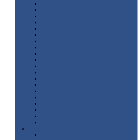
Монтеррей
Супермонтеррей
Макси
Экоррей
Монтекристо
Монтерроса
Трамонтана
Квинта
плюс
Квинта
плюс 3D
Квинта
уно
Монкатта
Классик
Классик
плюс
Ламонтерра
Ламонтерра
X
Ламонтерра
XL
Модерн
Камея
Квадро
Кредо
Доборные
элементы
Доборные
элементы с полимерным