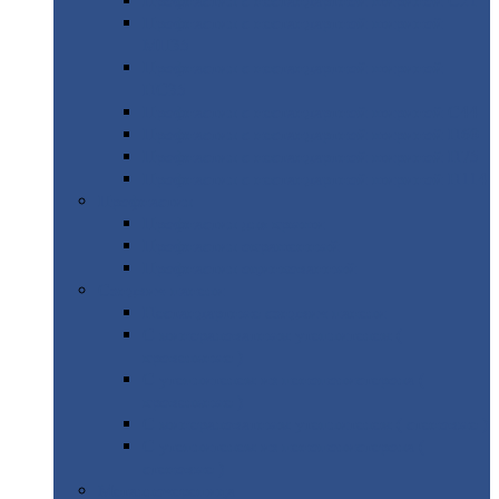
Профнастил
с нестандартной шириной С21
Профнастил
с нестандартной шириной
МП35
Профнастил
с нестандартной шириной
НС35
Профнастил
с нестандартной шириной С44
Профнастил
с нестандартной шириной Н60
Профнастил
с нестандартной шириной Н75
Профнастил
с нестандартной шириной Н114
Профнастил
Профнастил
для крыши
Профнастил
окрашенный
Профнастил
оцинкованный
Сэндвич-панели
Нестандартные
сэндвич панели
С
минераловатным утеплителем (
кровельные )
С
утеплителем из пенополистерола (
кровельные )
С
минераловатным утеплителем ( стеновые )
С
утеплителем из пенополистерола (
стеновые )
Металлочерепица