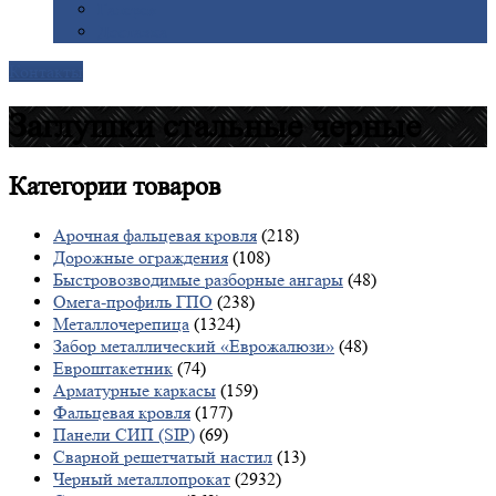
Галерея
Доставка
Контакты
Заглушки стальные черные
Категории
товаров
Арочная фальцевая кровля
(218)
Дорожные ограждения
(108)
Быстровозводимые разборные ангары
(48)
Омега-профиль ГПО
(238)
Металлочерепица
(1324)
Забор металлический «Еврожалюзи»
(48)
Евроштакетник
(74)
Арматурные каркасы
(159)
Фальцевая кровля
(177)
Панели СИП (SIP)
(69)
Сварной решетчатый настил
(13)
Черный металлопрокат
(2932)