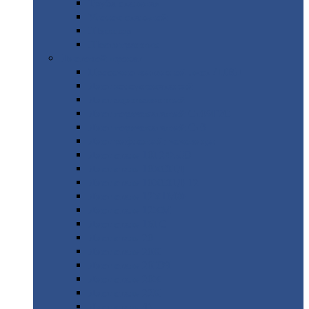
Труба
стальная
Уголок
стальной
Швеллер
Шестигранник
Листовой
прокат
Просечно-вытяжной
лист / ПВЛ
Лист
холоднокатаный
Лист
оцинкованный
Лист
горячекатаный Ст09Г2С
Лист
горячекатаный Ст3
Лист
рифленый: чечевицы
Лист
сталь 10Г2ФБЮ
Лист
сталь 10ХСНД
Лист
сталь 10ХСНД-12
Лист
сталь 12Х1МФ
Лист
сталь 12ХМ
Лист
сталь 16ГС
Лист
сталь 20
Лист
сталь 20К
Лист
сталь 20ЮЧ
Лист
сталь 20Х
Лист
сталь 22К
Лист
сталь 45