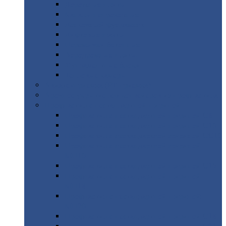
Дорожные
плиты
Каналы
непроходные
Ленточный
фундамент
Лифтовые
шахты
Перемычки
бетонные
Аэродромные
плиты
Фундаментные
блоки
Тепловые
камеры
Авиатехприемка
(РТ приемка)
Арочное
укрытие для конвейеров из профнастила
Профнастил
с нестандартной шириной
Профнастил
с нестандартной шириной С8
Профнастил
с нестандартной шириной С10
Профнастил
с нестандартной шириной СС10
Профнастил
с нестандартной шириной
МП10
Профнастил
с нестандартной шириной С15
Профнастил
с нестандартной шириной
МП18
Профнастил
с нестандартной шириной
МП20
Профнастил
с нестандартной шириной С18