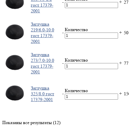
-
+
2
гост 17379-
2001
Заглушка
Количество
219/6.0-10.0
-
+
5
гост 17379-
2001
Заглушка
Количество
273/7.0-10.0
-
+
7
гост 17379-
2001
Заглушка
Количество
-
+
325/8.0 гост
1
17379-2001
Показаны все результаты (12)