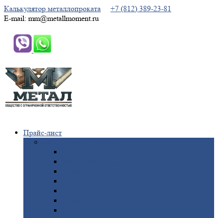
Калькулятор металлопроката
+7 (812) 389-23-81
E-mail: mm@metallmoment.ru
Прайс-лист
Черный
металлопрокат
Арматура
Двутавровая
балка (двутавр)
Квадрат
Круг
стальной
Полоса
стальная
Проволока
Сетка