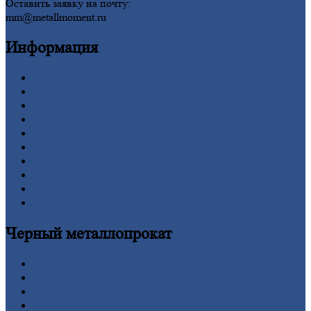
Оставить заявку на почту:
mm@metallmoment.ru
Информация
Главная
Вакансии
О
Компании
Заводы
Контакты
Прайс-лист
Новости
Личный
кабинет
Оформление
заказа
Оплата
Черный
металлопрокат
Арматура
Двутавровая
балка (двутавр)
Квадрат
Круг
стальной