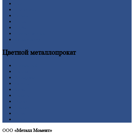
Лист
Проволока
Рельсы
Сетка
Труба
Шестигранник
Калькулятор
Цветной
металлопрокат
Алюминий
Бронза
Вольфрам
Латунь
Медь
Никель
Олово
Свинец
Титан
Цинк
ООО
«Металл Момент»