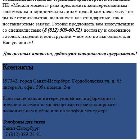
ПК «Металл момент» рада предложить заинтересованным
физическим и юридическим лицам целый комплекс услуг на
рынке строительства, выполняем как стандартные, так и
нестандартные заказы. Готовы предложить вам консультацию
со специалистами (
8 (812) 509-60-52)
, доставку и самовывоз
готовых изделий и конструкций – всё это по выгодным для
Вас условиям!
Для оптовых клиентов, действуют специальные предложения!
Контакты
197342, город Санкт-Петербург, Сердобольская ул, д. 65
литера А, офис 509а помещ. 2-н
Если вы не нашли интересующей вас информации о
предоставляемом нами ассортименте металлопроката -
позвоните нам в офис или на телефон менеджера.
Телефоны для связи
Санкт-Петербург:
+7 (812) 389-23-81