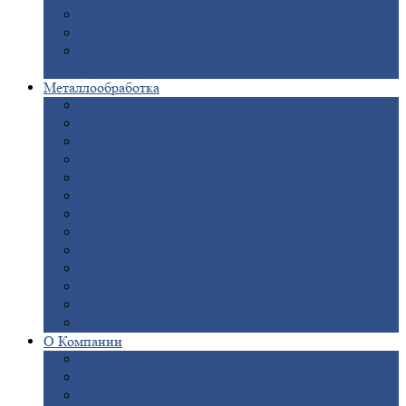
Опоры
ЛЭП
Дымовые
трубы
Закладные
детали для железобетонных
конструкций
Металлообработка
Анодировка
Горячее
цинкование
Лазерная
резка
Правка
плоского металлопроката
Продольно-поперечная
резка рулонов
Порошковая
покраска
Размотка
арматуры
Рубка
металла гильотиной
Резка
газом и плазмой
Сварочно-сборочные
работы
Токарная
обработка
Фрезерование
металла
Шлифовка
металла
О
Компании
Сертификаты
Новости
Вакансии