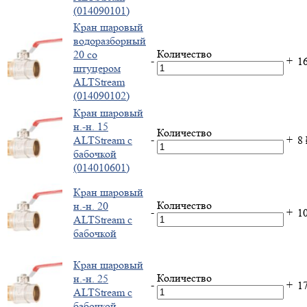
(014090101)
Кран шаровый
водоразборный
Количество
20 со
-
+
1
штуцером
ALTStream
(014090102)
Кран шаровый
н.-н. 15
Количество
-
+
ALTStream с
8
бабочкой
(014010601)
Кран шаровый
Количество
н.-н. 20
-
+
1
ALTStream с
бабочкой
Кран шаровый
Количество
н.-н. 25
-
+
1
ALTStream с
бабочкой