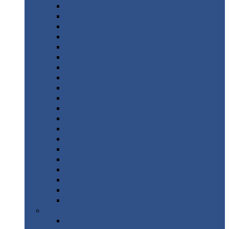
Монтеррей
Супермонтеррей
Макси
Экоррей
Монтекристо
Монтерроса
Трамонтана
Квинта
плюс
Квинта
плюс 3D
Квинта
уно
Монкатта
Классик
Классик
плюс
Ламонтерра
Ламонтерра
X
Ламонтерра
XL
Модерн
Камея
Квадро
Кредо
Доборные
элементы
Доборные
элементы с полимерным