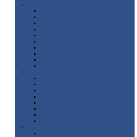
Цветной
металлопрокат
Алюминий
Бронза
Вольфрам
Латунь
Медь
Никель
Олово
Свинец
Титан
Цинк
Нержавеющий
металлопрокат
Лента
Проволока
Квадрат
Круг
нержавеющий
Лист/рулон
Труба
Шестигранник
Диски
ЖБИ
/ Железобетонные изделия
Бордюрный
камень