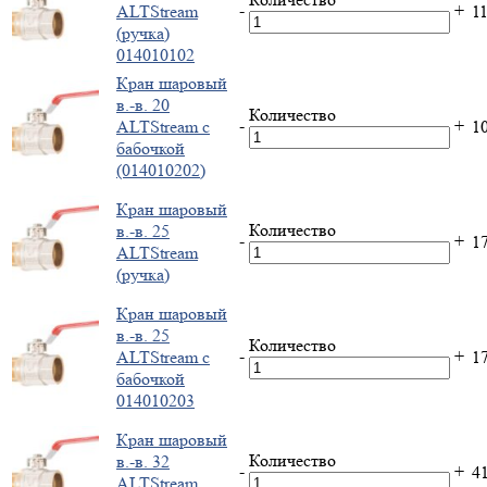
-
+
ALTStream
1
(ручка)
014010102
Кран шаровый
в.-в. 20
Количество
-
+
ALTStream с
1
бабочкой
(014010202)
Кран шаровый
Количество
в.-в. 25
-
+
1
ALTStream
(ручка)
Кран шаровый
в.-в. 25
Количество
-
+
ALTStream с
1
бабочкой
014010203
Кран шаровый
Количество
в.-в. 32
-
+
4
ALTStream