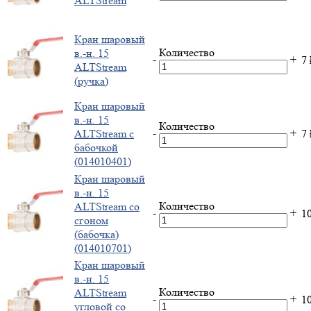
ALTStream
Кран шаровый
Количество
в.-н. 15
-
+
7
ALTStream
(ручка)
Кран шаровый
в.-н. 15
Количество
-
+
ALTStream с
7
бабочкой
(014010401)
Кран шаровый
в.-н. 15
Количество
ALTStream со
-
+
1
сгоном
(бабочка)
(014010701)
Кран шаровый
в.-н. 15
Количество
ALTStream
-
+
1
угловой со