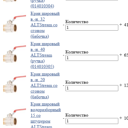
(ручка)
(014010304)
Кран шаровый
в.-н. 32
Количество
-
+
ALTStream со
4
сгоном
(бабочка)
Кран шаровый
в.-н. 40
Количество
-
+
ALTStream
6
(ручка)
(014010305)
Кран шаровый
в.-н. 20
Количество
-
+
ALTStream со
1
сгоном
(бабочка)
Кран шаровый
водоразборный
Количество
15 со
-
+
1
штуцером
ALTStream