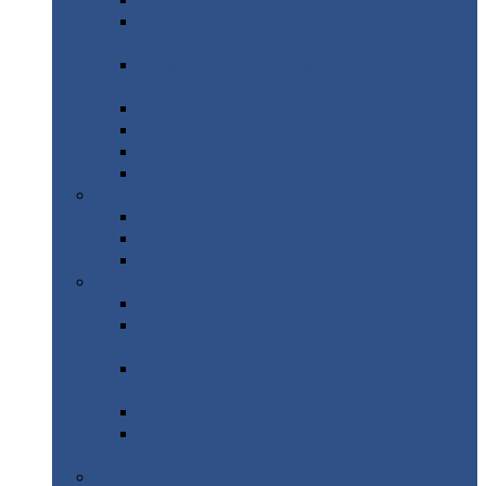
Профнастил
с нестандартной шириной С21
Профнастил
с нестандартной шириной
МП35
Профнастил
с нестандартной шириной
НС35
Профнастил
с нестандартной шириной С44
Профнастил
с нестандартной шириной Н60
Профнастил
с нестандартной шириной Н75
Профнастил
с нестандартной шириной Н114
Профнастил
Профнастил
для крыши
Профнастил
окрашенный
Профнастил
оцинкованный
Сэндвич-панели
Нестандартные
сэндвич панели
С
минераловатным утеплителем (
кровельные )
С
утеплителем из пенополистерола (
кровельные )
С
минераловатным утеплителем ( стеновые )
С
утеплителем из пенополистерола (
стеновые )
Металлочерепица