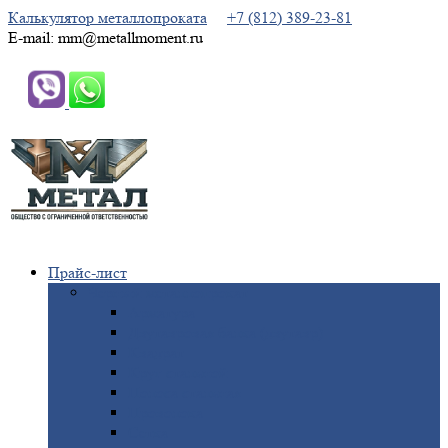
Калькулятор металлопроката
+7 (812) 389-23-81
E-mail: mm@metallmoment.ru
Прайс-лист
Черный
металлопрокат
Арматура
Двутавровая
балка (двутавр)
Квадрат
Круг
стальной
Полоса
стальная
Проволока
Сетка