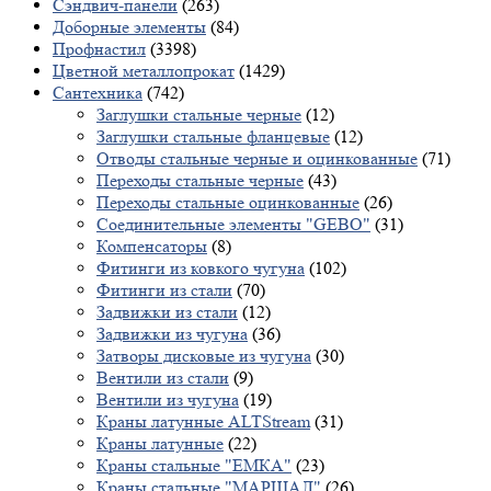
Сэндвич-панели
(263)
Доборные элементы
(84)
Профнастил
(3398)
Цветной металлопрокат
(1429)
Сантехника
(742)
Заглушки стальные черные
(12)
Заглушки стальные фланцевые
(12)
Отводы стальные черные и оцинкованные
(71)
Переходы стальные черные
(43)
Переходы стальные оцинкованные
(26)
Соединительные элементы "GEBO"
(31)
Компенсаторы
(8)
Фитинги из ковкого чугуна
(102)
Фитинги из стали
(70)
Задвижки из стали
(12)
Задвижки из чугуна
(36)
Затворы дисковые из чугуна
(30)
Вентили из стали
(9)
Вентили из чугуна
(19)
Краны латунные ALTStream
(31)
Краны латунные
(22)
Краны стальные "ЕМКА"
(23)
Краны стальные "МАРШАЛ"
(26)