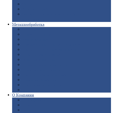
Опоры
ЛЭП
Дымовые
трубы
Закладные
детали для железобетонных
конструкций
Металлообработка
Анодировка
Горячее
цинкование
Лазерная
резка
Правка
плоского металлопроката
Продольно-поперечная
резка рулонов
Порошковая
покраска
Размотка
арматуры
Рубка
металла гильотиной
Резка
газом и плазмой
Сварочно-сборочные
работы
Токарная
обработка
Фрезерование
металла
Шлифовка
металла
О
Компании
Сертификаты
Новости
Вакансии