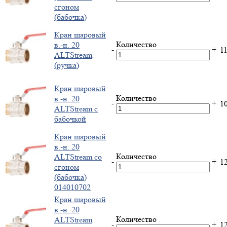
сгоном
(бабочка)
Кран шаровый
Количество
в.-н. 20
-
+
1
ALTStream
(ручка)
Кран шаровый
Количество
в.-н. 20
-
+
1
ALTStream с
бабочкой
Кран шаровый
в.-н. 20
Количество
ALTStream со
-
+
1
сгоном
(бабочка)
014010702
Кран шаровый
в.-н. 20
Количество
ALTStream
-
+
1