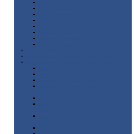
Дорожные
плиты
Каналы
непроходные
Ленточный
фундамент
Лифтовые
шахты
Перемычки
бетонные
Аэродромные
плиты
Фундаментные
блоки
Тепловые
камеры
Авиатехприемка
(РТ приемка)
Арочное
укрытие для конвейеров из профнастила
Профнастил
с нестандартной шириной
Профнастил
с нестандартной шириной С8
Профнастил
с нестандартной шириной С10
Профнастил
с нестандартной шириной СС10
Профнастил
с нестандартной шириной
МП10
Профнастил
с нестандартной шириной С15
Профнастил
с нестандартной шириной
МП18
Профнастил
с нестандартной шириной
МП20
Профнастил
с нестандартной шириной С18