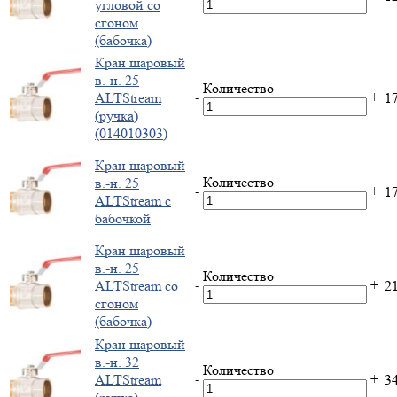
угловой со
сгоном
(бабочка)
Кран шаровый
в.-н. 25
Количество
-
+
ALTStream
1
(ручка)
(014010303)
Кран шаровый
Количество
в.-н. 25
-
+
1
ALTStream с
бабочкой
Кран шаровый
в.-н. 25
Количество
-
+
ALTStream со
2
сгоном
(бабочка)
Кран шаровый
в.-н. 32
Количество
-
+
ALTStream
3