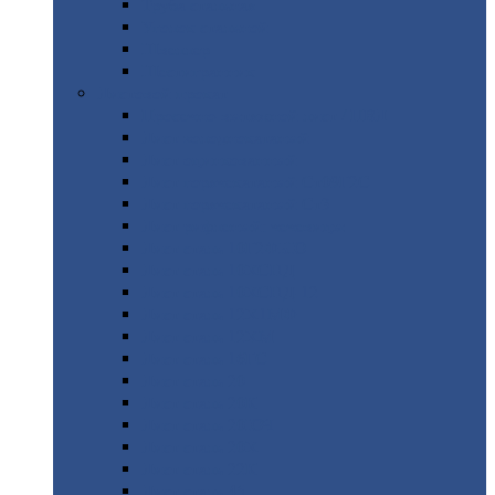
Труба
стальная
Уголок
стальной
Швеллер
Шестигранник
Листовой
прокат
Просечно-вытяжной
лист / ПВЛ
Лист
холоднокатаный
Лист
оцинкованный
Лист
горячекатаный Ст09Г2С
Лист
горячекатаный Ст3
Лист
рифленый: чечевицы
Лист
сталь 10Г2ФБЮ
Лист
сталь 10ХСНД
Лист
сталь 10ХСНД-12
Лист
сталь 12Х1МФ
Лист
сталь 12ХМ
Лист
сталь 16ГС
Лист
сталь 20
Лист
сталь 20К
Лист
сталь 20ЮЧ
Лист
сталь 20Х
Лист
сталь 22К
Лист
сталь 45