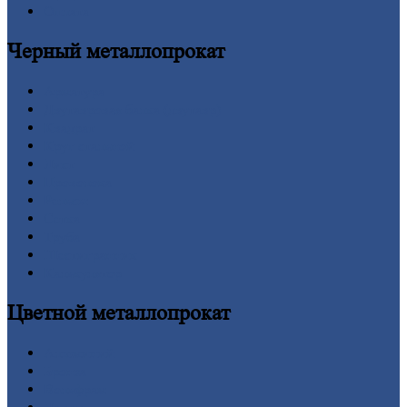
Оплата
Черный
металлопрокат
Арматура
Двутавровая
балка (двутавр)
Квадрат
Круг
стальной
Лист
Проволока
Рельсы
Сетка
Труба
Шестигранник
Калькулятор
Цветной
металлопрокат
Алюминий
Бронза
Вольфрам