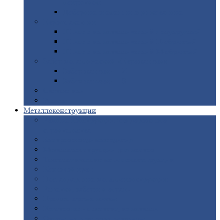
покрытием
Доборные
элементы оцинкованные
Евроштакетник
Штакетник
металлический полукруглый
Штакетник
металлический П-образный
Штакетник
металлический М-образный
Забор
металлический «Еврожалюзи»
Забор
жалюзи — Z
Забор
жалюзи — S
Сантехника
Рельсы
Металлоконструкции
Рамные
конструкции для дорожного
строительства
Быстровозводимые
здания
Металлоконструкции
для мостов
Технологические
металлоконструкции
Козловой
кран
Нестандартные
металлоконструкции
Решетки,
заборы и ограды
Прожекторные
мачты
Изготовление
лестниц из металла
Открытые
крановые эстакады