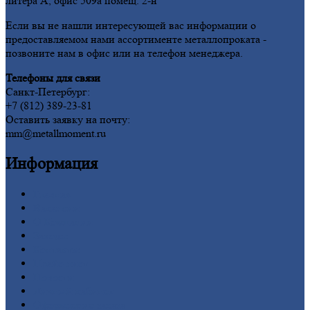
литера А, офис 509а помещ. 2-н
Если вы не нашли интересующей вас информации о
предоставляемом нами ассортименте металлопроката -
позвоните нам в офис или на телефон менеджера.
Телефоны для связи
Санкт-Петербург:
+7 (812) 389-23-81
Оставить заявку на почту:
mm@metallmoment.ru
Информация
Главная
Вакансии
О
Компании
Заводы
Контакты
Прайс-лист
Новости
Личный
кабинет
Оформление
заказа