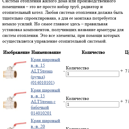
Система отопления жилого дома или производственного
помещения – это не просто набор труб, радиатор и
отопительный котел. Любая система отопления должна быть
тщательно спроектирована, а для ее монтажа потребуется
немало усилий. Но самое главное здесь – правильная
установка компонентов, получивших название арматуры для
систем отопления. Это все элементы, при помощи которых
осуществляется управление отопительной системой.
Изображение
Наименование
Количество
Ц
Кран шаровый
в.-в. 15
Количество
-
+
ALTStream
7
(ручка)
(014010101)
Кран шаровый
в.-в. 15
Количество
-
+
ALTStream с
7
бабочкой
014010201
Кран шаровый
в.-в. 20
Количество