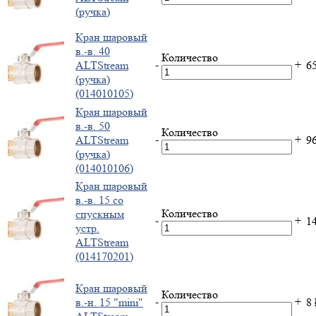
(ручка)
Кран шаровый
в.-в. 40
Количество
-
+
ALTStream
6
(ручка)
(014010105)
Кран шаровый
в.-в. 50
Количество
-
+
ALTStream
9
(ручка)
(014010106)
Кран шаровый
в.-в. 15 со
Количество
спускным
-
+
1
устр.
ALTStream
(014170201)
Кран шаровый
Количество
-
+
в.-н. 15 "mini"
8