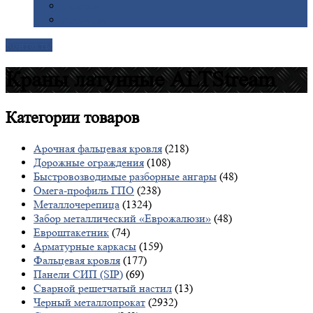
Галерея
Доставка
Контакты
Краны латунные ALTStream
Категории
товаров
Арочная фальцевая кровля
(218)
Дорожные ограждения
(108)
Быстровозводимые разборные ангары
(48)
Омега-профиль ГПО
(238)
Металлочерепица
(1324)
Забор металлический «Еврожалюзи»
(48)
Евроштакетник
(74)
Арматурные каркасы
(159)
Фальцевая кровля
(177)
Панели СИП (SIP)
(69)
Сварной решетчатый настил
(13)
Черный металлопрокат
(2932)