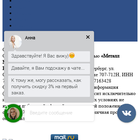
Латунь
Медь
Никель
Олово
Свинец
Титан
Анна
Цинк
ООО
«Металл Момент»
Здравствуйте! Я Вас вижу)
Общество с ограниченной ответственностью
«Металл
Момент»
Давайте, я Вам подскажу в чате...
Юридический адрес:
197342, г. Санкт-Петербург, ул.
Сердобольская, дом 65, литер А, помещение 707-712Н, ИНН
К тому же, могу рассказать, как
7814646533 КПП 781401001 ОГРН 1167847163428
получить скидку 3% на первый
Обращаем Ваше внимание на то, что вся информация
заказ.
(включая цены) на этом интернет-сайте носит исключительно
информационный характер, и ни при каких условиях не
является публичной офертой, определяемой положениями
статьи 437 Гражданского кодекса РФ". Розничная продажа
Введите сообщение
осуществляется от 15 000 рублей.