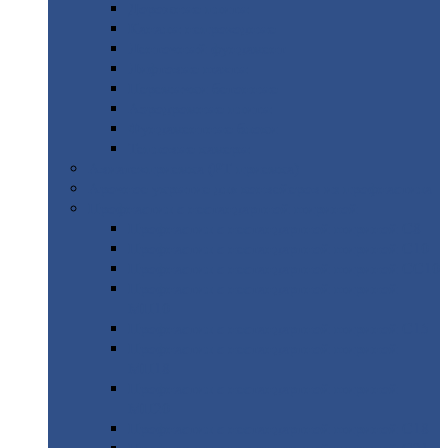
Дорожные
плиты
Каналы
непроходные
Ленточный
фундамент
Лифтовые
шахты
Перемычки
бетонные
Аэродромные
плиты
Фундаментные
блоки
Тепловые
камеры
Авиатехприемка
(РТ приемка)
Арочное
укрытие для конвейеров из профнастила
Профнастил
с нестандартной шириной
Профнастил
с нестандартной шириной С8
Профнастил
с нестандартной шириной С10
Профнастил
с нестандартной шириной СС10
Профнастил
с нестандартной шириной
МП10
Профнастил
с нестандартной шириной С15
Профнастил
с нестандартной шириной
МП18
Профнастил
с нестандартной шириной
МП20
Профнастил
с нестандартной шириной С18