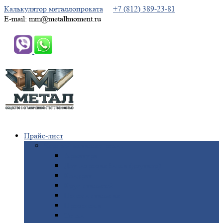
Калькулятор металлопроката
+7 (812) 389-23-81
E-mail: mm@metallmoment.ru
Прайс-лист
Черный
металлопрокат
Арматура
Двутавровая
балка (двутавр)
Квадрат
Круг
стальной
Полоса
стальная
Проволока
Сетка