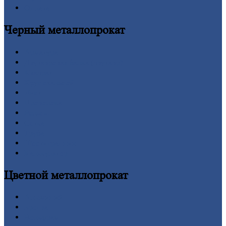
Оплата
Черный
металлопрокат
Арматура
Двутавровая
балка (двутавр)
Квадрат
Круг
стальной
Лист
Проволока
Рельсы
Сетка
Труба
Шестигранник
Калькулятор
Цветной
металлопрокат
Алюминий
Бронза
Вольфрам