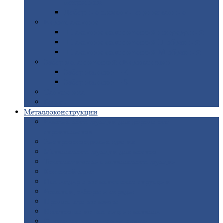
покрытием
Доборные
элементы оцинкованные
Евроштакетник
Штакетник
металлический полукруглый
Штакетник
металлический П-образный
Штакетник
металлический М-образный
Забор
металлический «Еврожалюзи»
Забор
жалюзи — Z
Забор
жалюзи — S
Сантехника
Рельсы
Металлоконструкции
Рамные
конструкции для дорожного
строительства
Быстровозводимые
здания
Металлоконструкции
для мостов
Технологические
металлоконструкции
Козловой
кран
Нестандартные
металлоконструкции
Решетки,
заборы и ограды
Прожекторные
мачты
Изготовление
лестниц из металла
Открытые
крановые эстакады