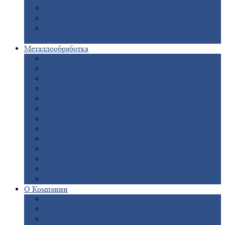
Опоры
ЛЭП
Дымовые
трубы
Закладные
детали для железобетонных
конструкций
Металлообработка
Анодировка
Горячее
цинкование
Лазерная
резка
Правка
плоского металлопроката
Продольно-поперечная
резка рулонов
Порошковая
покраска
Размотка
арматуры
Рубка
металла гильотиной
Резка
газом и плазмой
Сварочно-сборочные
работы
Токарная
обработка
Фрезерование
металла
Шлифовка
металла
О
Компании
Сертификаты
Новости
Вакансии