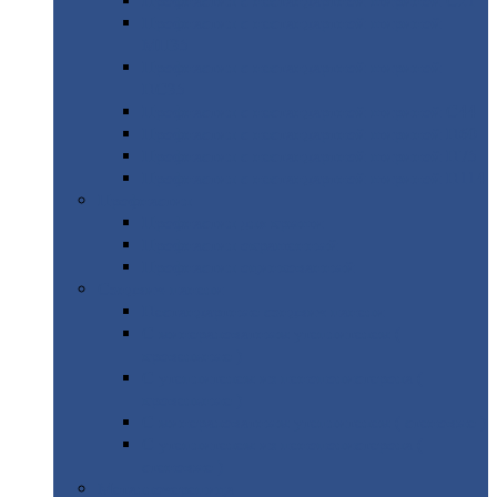
Профнастил
с нестандартной шириной С21
Профнастил
с нестандартной шириной
МП35
Профнастил
с нестандартной шириной
НС35
Профнастил
с нестандартной шириной С44
Профнастил
с нестандартной шириной Н60
Профнастил
с нестандартной шириной Н75
Профнастил
с нестандартной шириной Н114
Профнастил
Профнастил
для крыши
Профнастил
окрашенный
Профнастил
оцинкованный
Сэндвич-панели
Нестандартные
сэндвич панели
С
минераловатным утеплителем (
кровельные )
С
утеплителем из пенополистерола (
кровельные )
С
минераловатным утеплителем ( стеновые )
С
утеплителем из пенополистерола (
стеновые )
Металлочерепица