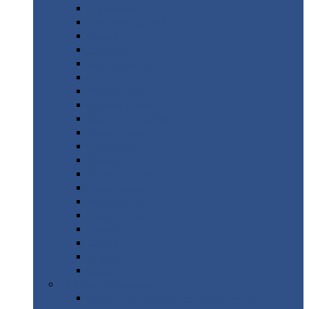
Монтеррей
Супермонтеррей
Макси
Экоррей
Монтекристо
Монтерроса
Трамонтана
Квинта
плюс
Квинта
плюс 3D
Квинта
уно
Монкатта
Классик
Классик
плюс
Ламонтерра
Ламонтерра
X
Ламонтерра
XL
Модерн
Камея
Квадро
Кредо
Доборные
элементы
Доборные
элементы с полимерным