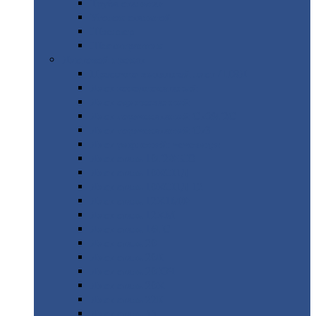
Труба
стальная
Уголок
стальной
Швеллер
Шестигранник
Листовой
прокат
Просечно-вытяжной
лист / ПВЛ
Лист
холоднокатаный
Лист
оцинкованный
Лист
горячекатаный Ст09Г2С
Лист
горячекатаный Ст3
Лист
рифленый: чечевицы
Лист
сталь 10Г2ФБЮ
Лист
сталь 10ХСНД
Лист
сталь 10ХСНД-12
Лист
сталь 12Х1МФ
Лист
сталь 12ХМ
Лист
сталь 16ГС
Лист
сталь 20
Лист
сталь 20К
Лист
сталь 20ЮЧ
Лист
сталь 20Х
Лист
сталь 22К
Лист
сталь 45