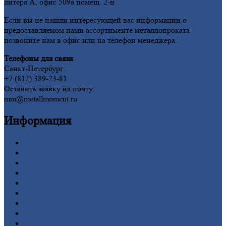
литера А, офис 509а помещ. 2-н
Если вы не нашли интересующей вас информации о
предоставляемом нами ассортименте металлопроката -
позвоните нам в офис или на телефон менеджера.
Телефоны для связи
Санкт-Петербург:
+7 (812) 389-23-81
Оставить заявку на почту:
mm@metallmoment.ru
Информация
Главная
Вакансии
О
Компании
Заводы
Контакты
Прайс-лист
Новости
Личный
кабинет
Оформление
заказа