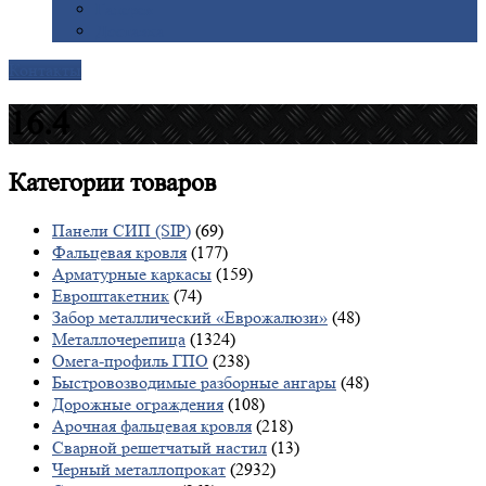
Галерея
Доставка
Контакты
16.4
Категории
товаров
Панели СИП (SIP)
(69)
Фальцевая кровля
(177)
Арматурные каркасы
(159)
Евроштакетник
(74)
Забор металлический «Еврожалюзи»
(48)
Металлочерепица
(1324)
Омега-профиль ГПО
(238)
Быстровозводимые разборные ангары
(48)
Дорожные ограждения
(108)
Арочная фальцевая кровля
(218)
Сварной решетчатый настил
(13)
Черный металлопрокат
(2932)