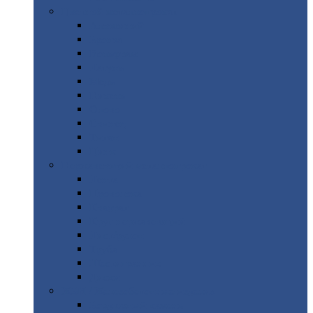
Цветной
металлопрокат
Алюминий
Бронза
Вольфрам
Латунь
Медь
Никель
Олово
Свинец
Титан
Цинк
Нержавеющий
металлопрокат
Лента
Проволока
Квадрат
Круг
нержавеющий
Лист/рулон
Труба
Шестигранник
Диски
ЖБИ
/ Железобетонные изделия
Бордюрный
камень