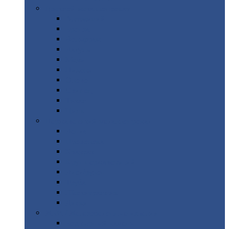
Цветной
металлопрокат
Алюминий
Бронза
Вольфрам
Латунь
Медь
Никель
Олово
Свинец
Титан
Цинк
Нержавеющий
металлопрокат
Лента
Проволока
Квадрат
Круг
нержавеющий
Лист/рулон
Труба
Шестигранник
Диски
ЖБИ
/ Железобетонные изделия
Бордюрный
камень