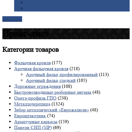
Галерея
Доставка
Контакты
Прайс-лист
Категории
товаров
Фальцевая кровля
(177)
Арочная фальцевая кровля
(218)
Арочный фальц профилированный
(113)
Арочный фальц гладкий
(105)
Дорожные ограждения
(108)
Быстровозводимые разборные ангары
(48)
Омега-профиль ГПО
(238)
Металлочерепица
(1324)
Забор металлический «Еврожалюзи»
(48)
Евроштакетник
(74)
Арматурные каркасы
(159)
Панели СИП (SIP)
(69)