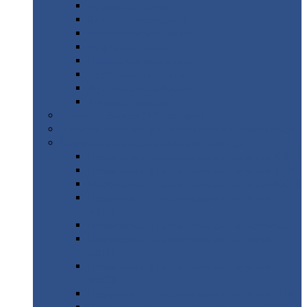
Дорожные
плиты
Каналы
непроходные
Ленточный
фундамент
Лифтовые
шахты
Перемычки
бетонные
Аэродромные
плиты
Фундаментные
блоки
Тепловые
камеры
Авиатехприемка
(РТ приемка)
Арочное
укрытие для конвейеров из профнастила
Профнастил
с нестандартной шириной
Профнастил
с нестандартной шириной С8
Профнастил
с нестандартной шириной С10
Профнастил
с нестандартной шириной СС10
Профнастил
с нестандартной шириной
МП10
Профнастил
с нестандартной шириной С15
Профнастил
с нестандартной шириной
МП18
Профнастил
с нестандартной шириной
МП20
Профнастил
с нестандартной шириной С18