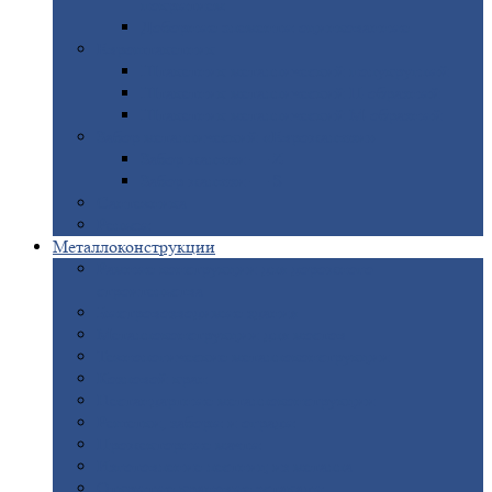
покрытием
Доборные
элементы оцинкованные
Евроштакетник
Штакетник
металлический полукруглый
Штакетник
металлический П-образный
Штакетник
металлический М-образный
Забор
металлический «Еврожалюзи»
Забор
жалюзи — Z
Забор
жалюзи — S
Сантехника
Рельсы
Металлоконструкции
Рамные
конструкции для дорожного
строительства
Быстровозводимые
здания
Металлоконструкции
для мостов
Технологические
металлоконструкции
Козловой
кран
Нестандартные
металлоконструкции
Решетки,
заборы и ограды
Прожекторные
мачты
Изготовление
лестниц из металла
Открытые
крановые эстакады