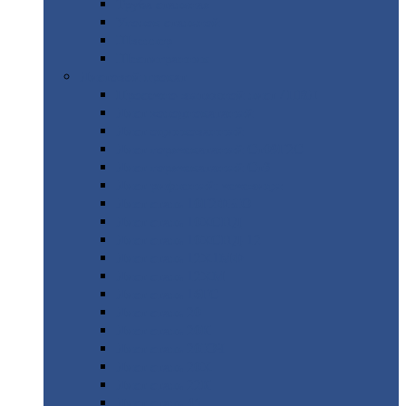
Труба
стальная
Уголок
стальной
Швеллер
Шестигранник
Листовой
прокат
Просечно-вытяжной
лист / ПВЛ
Лист
холоднокатаный
Лист
оцинкованный
Лист
горячекатаный Ст09Г2С
Лист
горячекатаный Ст3
Лист
рифленый: чечевицы
Лист
сталь 10Г2ФБЮ
Лист
сталь 10ХСНД
Лист
сталь 10ХСНД-12
Лист
сталь 12Х1МФ
Лист
сталь 12ХМ
Лист
сталь 16ГС
Лист
сталь 20
Лист
сталь 20К
Лист
сталь 20ЮЧ
Лист
сталь 20Х
Лист
сталь 22К
Лист
сталь 45