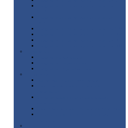
Профнастил
с нестандартной шириной С21
Профнастил
с нестандартной шириной
МП35
Профнастил
с нестандартной шириной
НС35
Профнастил
с нестандартной шириной С44
Профнастил
с нестандартной шириной Н60
Профнастил
с нестандартной шириной Н75
Профнастил
с нестандартной шириной Н114
Профнастил
Профнастил
для крыши
Профнастил
окрашенный
Профнастил
оцинкованный
Сэндвич-панели
Нестандартные
сэндвич панели
С
минераловатным утеплителем (
кровельные )
С
утеплителем из пенополистерола (
кровельные )
С
минераловатным утеплителем ( стеновые )
С
утеплителем из пенополистерола (
стеновые )
Металлочерепица