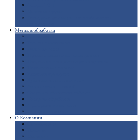
Опоры
ЛЭП
Дымовые
трубы
Закладные
детали для железобетонных
конструкций
Металлообработка
Анодировка
Горячее
цинкование
Лазерная
резка
Правка
плоского металлопроката
Продольно-поперечная
резка рулонов
Порошковая
покраска
Размотка
арматуры
Рубка
металла гильотиной
Резка
газом и плазмой
Сварочно-сборочные
работы
Токарная
обработка
Фрезерование
металла
Шлифовка
металла
О
Компании
Сертификаты
Новости
Вакансии