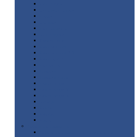
Монтеррей
Супермонтеррей
Макси
Экоррей
Монтекристо
Монтерроса
Трамонтана
Квинта
плюс
Квинта
плюс 3D
Квинта
уно
Монкатта
Классик
Классик
плюс
Ламонтерра
Ламонтерра
X
Ламонтерра
XL
Модерн
Камея
Квадро
Кредо
Доборные
элементы
Доборные
элементы с полимерным