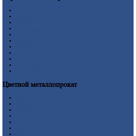
Арматура
Двутавровая
балка (двутавр)
Квадрат
Круг
стальной
Лист
Проволока
Рельсы
Сетка
Труба
Шестигранник
Калькулятор
Цветной
металлопрокат
Алюминий
Бронза
Вольфрам
Латунь
Медь
Никель
Олово