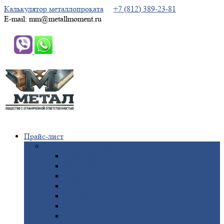
Калькулятор металлопроката
+7 (812) 389-23-81
E-mail: mm@metallmoment.ru
Прайс-лист
Черный
металлопрокат
Арматура
Двутавровая
балка (двутавр)
Квадрат
Круг
стальной
Полоса
стальная
Проволока
Сетка