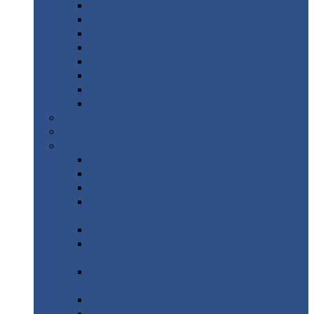
Дорожные
плиты
Каналы
непроходные
Ленточный
фундамент
Лифтовые
шахты
Перемычки
бетонные
Аэродромные
плиты
Фундаментные
блоки
Тепловые
камеры
Авиатехприемка
(РТ приемка)
Арочное
укрытие для конвейеров из профнастила
Профнастил
с нестандартной шириной
Профнастил
с нестандартной шириной С8
Профнастил
с нестандартной шириной С10
Профнастил
с нестандартной шириной СС10
Профнастил
с нестандартной шириной
МП10
Профнастил
с нестандартной шириной С15
Профнастил
с нестандартной шириной
МП18
Профнастил
с нестандартной шириной
МП20
Профнастил
с нестандартной шириной С18