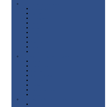
Цветной
металлопрокат
Алюминий
Бронза
Вольфрам
Латунь
Медь
Никель
Олово
Свинец
Титан
Цинк
Нержавеющий
металлопрокат
Лента
Проволока
Квадрат
Круг
нержавеющий
Лист/рулон
Труба
Шестигранник
Диски
ЖБИ
/ Железобетонные изделия
Бордюрный
камень