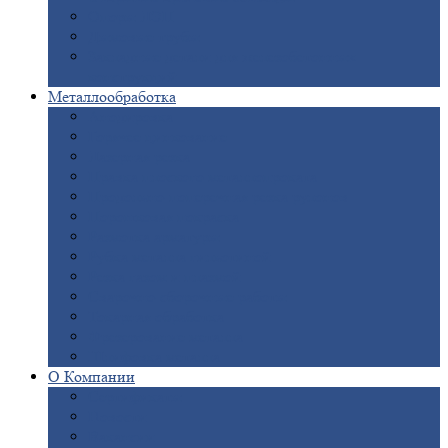
Опоры
ЛЭП
Дымовые
трубы
Закладные
детали для железобетонных
конструкций
Металлообработка
Анодировка
Горячее
цинкование
Лазерная
резка
Правка
плоского металлопроката
Продольно-поперечная
резка рулонов
Порошковая
покраска
Размотка
арматуры
Рубка
металла гильотиной
Резка
газом и плазмой
Сварочно-сборочные
работы
Токарная
обработка
Фрезерование
металла
Шлифовка
металла
О
Компании
Сертификаты
Новости
Вакансии