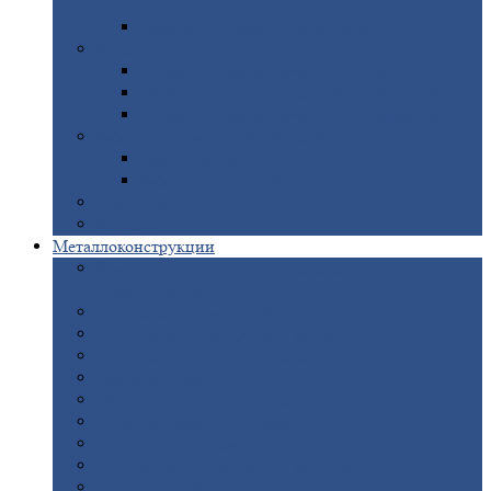
покрытием
Доборные
элементы оцинкованные
Евроштакетник
Штакетник
металлический полукруглый
Штакетник
металлический П-образный
Штакетник
металлический М-образный
Забор
металлический «Еврожалюзи»
Забор
жалюзи — Z
Забор
жалюзи — S
Сантехника
Рельсы
Металлоконструкции
Рамные
конструкции для дорожного
строительства
Быстровозводимые
здания
Металлоконструкции
для мостов
Технологические
металлоконструкции
Козловой
кран
Нестандартные
металлоконструкции
Решетки,
заборы и ограды
Прожекторные
мачты
Изготовление
лестниц из металла
Открытые
крановые эстакады