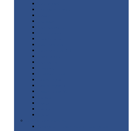
Монтеррей
Супермонтеррей
Макси
Экоррей
Монтекристо
Монтерроса
Трамонтана
Квинта
плюс
Квинта
плюс 3D
Квинта
уно
Монкатта
Классик
Классик
плюс
Ламонтерра
Ламонтерра
X
Ламонтерра
XL
Модерн
Камея
Квадро
Кредо
Доборные
элементы
Доборные
элементы с полимерным