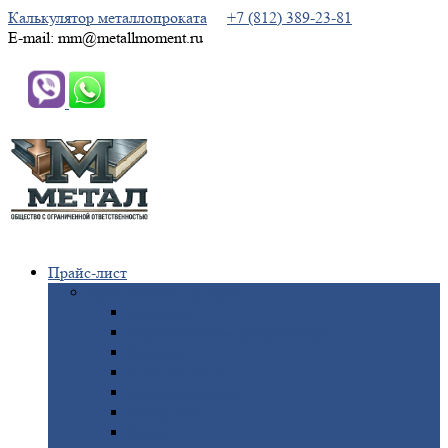
Калькулятор металлопроката
+7 (812) 389-23-81
E-mail: mm@metallmoment.ru
Прайс-лист
Черный
металлопрокат
Арматура
Двутавровая
балка (двутавр)
Квадрат
Круг
стальной
Полоса
стальная
Проволока
Сетка