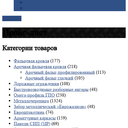
Галерея
Доставка
Контакты
Прайс-лист
Категории
товаров
Фальцевая кровля
(177)
Арочная фальцевая кровля
(218)
Арочный фальц профилированный
(113)
Арочный фальц гладкий
(105)
Дорожные ограждения
(108)
Быстровозводимые разборные ангары
(48)
Омега-профиль ГПО
(238)
Металлочерепица
(1324)
Забор металлический «Еврожалюзи»
(48)
Евроштакетник
(74)
Арматурные каркасы
(159)
Панели СИП (SIP)
(69)