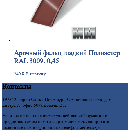
Арочный
фальц гладкий Полиэстер
RAL 3009. 0,45
249
₽
В корзину
Контакты
197342, город Санкт-Петербург, Сердобольская ул, д. 65
литера А, офис 509а помещ. 2-н
Если вы не нашли интересующей вас информации о
предоставляемом нами ассортименте металлопроката -
позвоните нам в офис или на телефон менеджера.