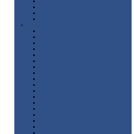
Труба
стальная
Уголок
стальной
Швеллер
Шестигранник
Листовой
прокат
Просечно-вытяжной
лист / ПВЛ
Лист
холоднокатаный
Лист
оцинкованный
Лист
горячекатаный Ст09Г2С
Лист
горячекатаный Ст3
Лист
рифленый: чечевицы
Лист
сталь 10Г2ФБЮ
Лист
сталь 10ХСНД
Лист
сталь 10ХСНД-12
Лист
сталь 12Х1МФ
Лист
сталь 12ХМ
Лист
сталь 16ГС
Лист
сталь 20
Лист
сталь 20К
Лист
сталь 20ЮЧ
Лист
сталь 20Х
Лист
сталь 22К
Лист
сталь 45