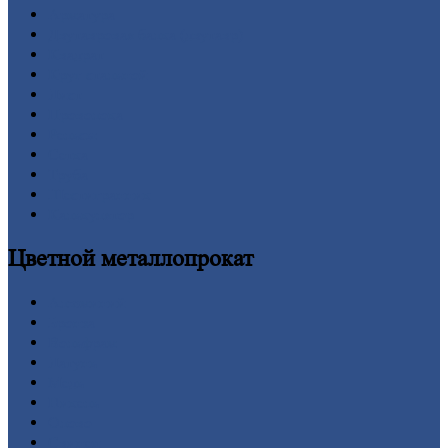
Арматура
Двутавровая
балка (двутавр)
Квадрат
Круг
стальной
Лист
Проволока
Рельсы
Сетка
Труба
Шестигранник
Калькулятор
Цветной
металлопрокат
Алюминий
Бронза
Вольфрам
Латунь
Медь
Никель
Олово
Свинец