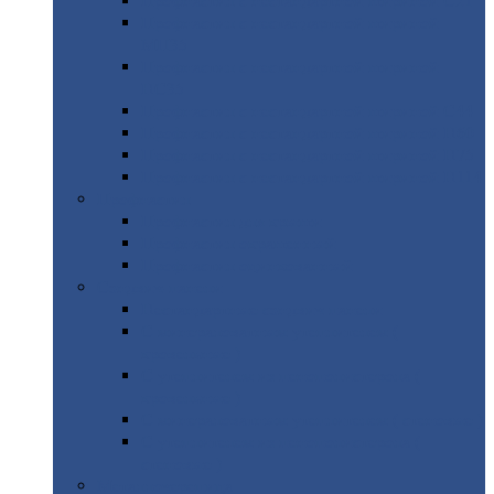
Профнастил
с нестандартной шириной С21
Профнастил
с нестандартной шириной
МП35
Профнастил
с нестандартной шириной
НС35
Профнастил
с нестандартной шириной С44
Профнастил
с нестандартной шириной Н60
Профнастил
с нестандартной шириной Н75
Профнастил
с нестандартной шириной Н114
Профнастил
Профнастил
для крыши
Профнастил
окрашенный
Профнастил
оцинкованный
Сэндвич-панели
Нестандартные
сэндвич панели
С
минераловатным утеплителем (
кровельные )
С
утеплителем из пенополистерола (
кровельные )
С
минераловатным утеплителем ( стеновые )
С
утеплителем из пенополистерола (
стеновые )
Металлочерепица