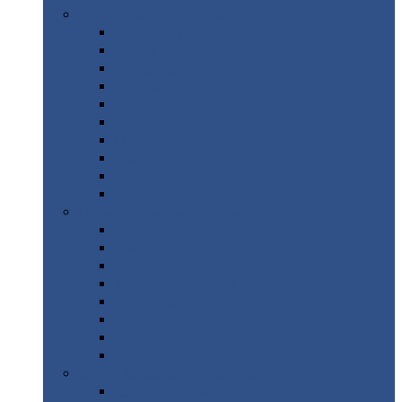
Цветной
металлопрокат
Алюминий
Бронза
Вольфрам
Латунь
Медь
Никель
Олово
Свинец
Титан
Цинк
Нержавеющий
металлопрокат
Лента
Проволока
Квадрат
Круг
нержавеющий
Лист/рулон
Труба
Шестигранник
Диски
ЖБИ
/ Железобетонные изделия
Бордюрный
камень