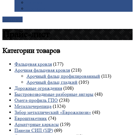
Галерея
Доставка
Контакты
Прайс-лист
Категории
товаров
Фальцевая кровля
(177)
Арочная фальцевая кровля
(218)
Арочный фальц профилированный
(113)
Арочный фальц гладкий
(105)
Дорожные ограждения
(108)
Быстровозводимые разборные ангары
(48)
Омега-профиль ГПО
(238)
Металлочерепица
(1324)
Забор металлический «Еврожалюзи»
(48)
Евроштакетник
(74)
Арматурные каркасы
(159)
Панели СИП (SIP)
(69)