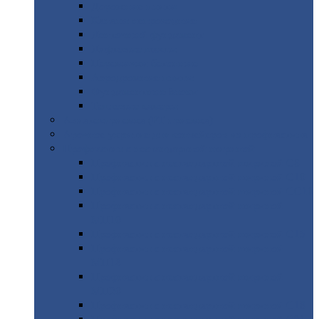
Дорожные
плиты
Каналы
непроходные
Ленточный
фундамент
Лифтовые
шахты
Перемычки
бетонные
Аэродромные
плиты
Фундаментные
блоки
Тепловые
камеры
Авиатехприемка
(РТ приемка)
Арочное
укрытие для конвейеров из профнастила
Профнастил
с нестандартной шириной
Профнастил
с нестандартной шириной С8
Профнастил
с нестандартной шириной С10
Профнастил
с нестандартной шириной СС10
Профнастил
с нестандартной шириной
МП10
Профнастил
с нестандартной шириной С15
Профнастил
с нестандартной шириной
МП18
Профнастил
с нестандартной шириной
МП20
Профнастил
с нестандартной шириной С18