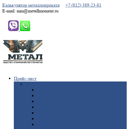
Калькулятор металлопроката
+7 (812) 389-23-81
E-mail: mm@metallmoment.ru
Прайс-лист
Черный
металлопрокат
Арматура
Двутавровая
балка (двутавр)
Квадрат
Круг
стальной
Полоса
стальная
Проволока
Сетка