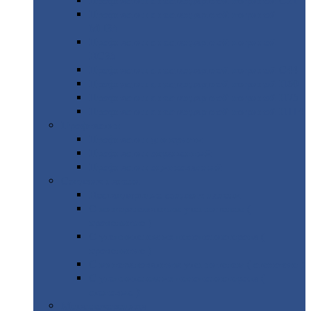
Профнастил
с нестандартной шириной С21
Профнастил
с нестандартной шириной
МП35
Профнастил
с нестандартной шириной
НС35
Профнастил
с нестандартной шириной С44
Профнастил
с нестандартной шириной Н60
Профнастил
с нестандартной шириной Н75
Профнастил
с нестандартной шириной Н114
Профнастил
Профнастил
для крыши
Профнастил
окрашенный
Профнастил
оцинкованный
Сэндвич-панели
Нестандартные
сэндвич панели
С
минераловатным утеплителем (
кровельные )
С
утеплителем из пенополистерола (
кровельные )
С
минераловатным утеплителем ( стеновые )
С
утеплителем из пенополистерола (
стеновые )
Металлочерепица