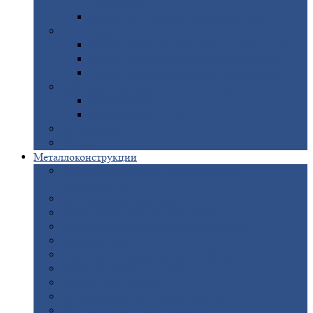
покрытием
Доборные
элементы оцинкованные
Евроштакетник
Штакетник
металлический полукруглый
Штакетник
металлический П-образный
Штакетник
металлический М-образный
Забор
металлический «Еврожалюзи»
Забор
жалюзи — Z
Забор
жалюзи — S
Сантехника
Рельсы
Металлоконструкции
Рамные
конструкции для дорожного
строительства
Быстровозводимые
здания
Металлоконструкции
для мостов
Технологические
металлоконструкции
Козловой
кран
Нестандартные
металлоконструкции
Решетки,
заборы и ограды
Прожекторные
мачты
Изготовление
лестниц из металла
Открытые
крановые эстакады