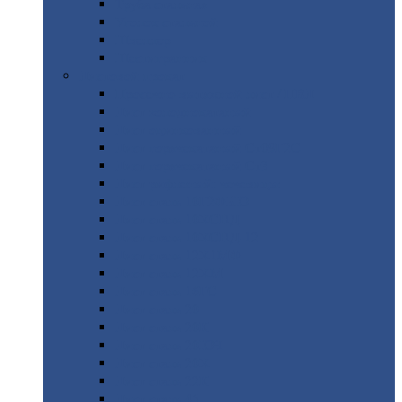
Труба
стальная
Уголок
стальной
Швеллер
Шестигранник
Листовой
прокат
Просечно-вытяжной
лист / ПВЛ
Лист
холоднокатаный
Лист
оцинкованный
Лист
горячекатаный Ст09Г2С
Лист
горячекатаный Ст3
Лист
рифленый: чечевицы
Лист
сталь 10Г2ФБЮ
Лист
сталь 10ХСНД
Лист
сталь 10ХСНД-12
Лист
сталь 12Х1МФ
Лист
сталь 12ХМ
Лист
сталь 16ГС
Лист
сталь 20
Лист
сталь 20К
Лист
сталь 20ЮЧ
Лист
сталь 20Х
Лист
сталь 22К
Лист
сталь 45