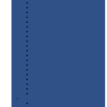
Монтеррей
Супермонтеррей
Макси
Экоррей
Монтекристо
Монтерроса
Трамонтана
Квинта
плюс
Квинта
плюс 3D
Квинта
уно
Монкатта
Классик
Классик
плюс
Ламонтерра
Ламонтерра
X
Ламонтерра
XL
Модерн
Камея
Квадро
Кредо
Доборные
элементы
Доборные
элементы с полимерным