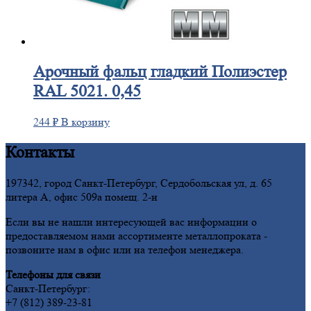
Арочный
фальц гладкий Полиэстер
RAL 5021. 0,45
244
₽
В корзину
Контакты
197342, город Санкт-Петербург, Сердобольская ул, д. 65
литера А, офис 509а помещ. 2-н
Если вы не нашли интересующей вас информации о
предоставляемом нами ассортименте металлопроката -
позвоните нам в офис или на телефон менеджера.
Телефоны для связи
Санкт-Петербург:
+7 (812) 389-23-81