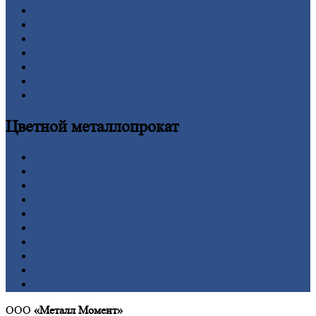
Лист
Проволока
Рельсы
Сетка
Труба
Шестигранник
Калькулятор
Цветной
металлопрокат
Алюминий
Бронза
Вольфрам
Латунь
Медь
Никель
Олово
Свинец
Титан
Цинк
ООО
«Металл Момент»