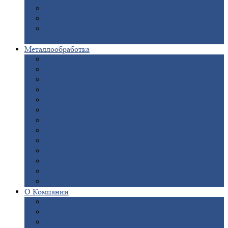
Опоры
ЛЭП
Дымовые
трубы
Закладные
детали для железобетонных
конструкций
Металлообработка
Анодировка
Горячее
цинкование
Лазерная
резка
Правка
плоского металлопроката
Продольно-поперечная
резка рулонов
Порошковая
покраска
Размотка
арматуры
Рубка
металла гильотиной
Резка
газом и плазмой
Сварочно-сборочные
работы
Токарная
обработка
Фрезерование
металла
Шлифовка
металла
О
Компании
Сертификаты
Новости
Вакансии