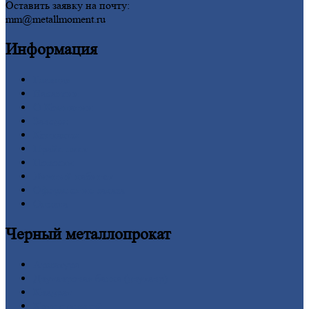
Оставить заявку на почту:
mm@metallmoment.ru
Информация
Главная
Вакансии
О
Компании
Заводы
Контакты
Прайс-лист
Новости
Личный
кабинет
Оформление
заказа
Оплата
Черный
металлопрокат
Арматура
Двутавровая
балка (двутавр)
Квадрат
Круг
стальной