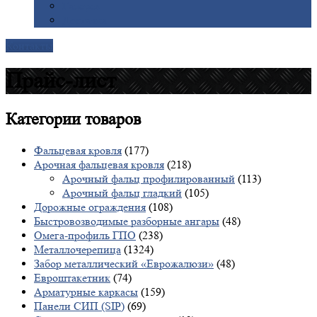
Галерея
Доставка
Контакты
Прайс-лист
Категории
товаров
Фальцевая кровля
(177)
Арочная фальцевая кровля
(218)
Арочный фальц профилированный
(113)
Арочный фальц гладкий
(105)
Дорожные ограждения
(108)
Быстровозводимые разборные ангары
(48)
Омега-профиль ГПО
(238)
Металлочерепица
(1324)
Забор металлический «Еврожалюзи»
(48)
Евроштакетник
(74)
Арматурные каркасы
(159)
Панели СИП (SIP)
(69)