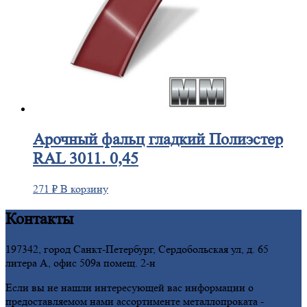
Арочный
фальц гладкий Полиэстер
RAL 3011. 0,45
271
₽
В корзину
Контакты
197342, город Санкт-Петербург, Сердобольская ул, д. 65
литера А, офис 509а помещ. 2-н
Если вы не нашли интересующей вас информации о
предоставляемом нами ассортименте металлопроката -