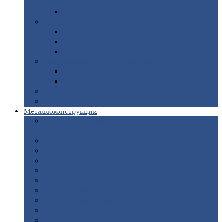
покрытием
Доборные
элементы оцинкованные
Евроштакетник
Штакетник
металлический полукруглый
Штакетник
металлический П-образный
Штакетник
металлический М-образный
Забор
металлический «Еврожалюзи»
Забор
жалюзи — Z
Забор
жалюзи — S
Сантехника
Рельсы
Металлоконструкции
Рамные
конструкции для дорожного
строительства
Быстровозводимые
здания
Металлоконструкции
для мостов
Технологические
металлоконструкции
Козловой
кран
Нестандартные
металлоконструкции
Решетки,
заборы и ограды
Прожекторные
мачты
Изготовление
лестниц из металла
Открытые
крановые эстакады