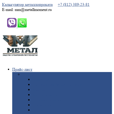
Калькулятор металлопроката
+7 (812) 389-23-81
E-mail: mm@metallmoment.ru
Прайс-лист
Черный
металлопрокат
Арматура
Двутавровая
балка (двутавр)
Квадрат
Круг
стальной
Полоса
стальная
Проволока
Сетка