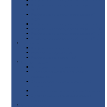
Профнастил
с нестандартной шириной С21
Профнастил
с нестандартной шириной
МП35
Профнастил
с нестандартной шириной
НС35
Профнастил
с нестандартной шириной С44
Профнастил
с нестандартной шириной Н60
Профнастил
с нестандартной шириной Н75
Профнастил
с нестандартной шириной Н114
Профнастил
Профнастил
для крыши
Профнастил
окрашенный
Профнастил
оцинкованный
Сэндвич-панели
Нестандартные
сэндвич панели
С
минераловатным утеплителем (
кровельные )
С
утеплителем из пенополистерола (
кровельные )
С
минераловатным утеплителем ( стеновые )
С
утеплителем из пенополистерола (
стеновые )
Металлочерепица