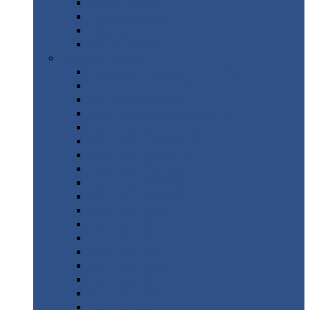
Труба
стальная
Уголок
стальной
Швеллер
Шестигранник
Листовой
прокат
Просечно-вытяжной
лист / ПВЛ
Лист
холоднокатаный
Лист
оцинкованный
Лист
горячекатаный Ст09Г2С
Лист
горячекатаный Ст3
Лист
рифленый: чечевицы
Лист
сталь 10Г2ФБЮ
Лист
сталь 10ХСНД
Лист
сталь 10ХСНД-12
Лист
сталь 12Х1МФ
Лист
сталь 12ХМ
Лист
сталь 16ГС
Лист
сталь 20
Лист
сталь 20К
Лист
сталь 20ЮЧ
Лист
сталь 20Х
Лист
сталь 22К
Лист
сталь 45