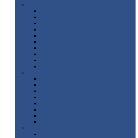
Цветной
металлопрокат
Алюминий
Бронза
Вольфрам
Латунь
Медь
Никель
Олово
Свинец
Титан
Цинк
Нержавеющий
металлопрокат
Лента
Проволока
Квадрат
Круг
нержавеющий
Лист/рулон
Труба
Шестигранник
Диски
ЖБИ
/ Железобетонные изделия
Бордюрный
камень