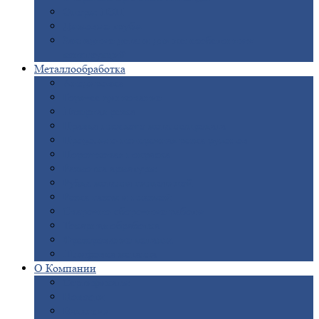
Опоры
ЛЭП
Дымовые
трубы
Закладные
детали для железобетонных
конструкций
Металлообработка
Анодировка
Горячее
цинкование
Лазерная
резка
Правка
плоского металлопроката
Продольно-поперечная
резка рулонов
Порошковая
покраска
Размотка
арматуры
Рубка
металла гильотиной
Резка
газом и плазмой
Сварочно-сборочные
работы
Токарная
обработка
Фрезерование
металла
Шлифовка
металла
О
Компании
Сертификаты
Новости
Вакансии