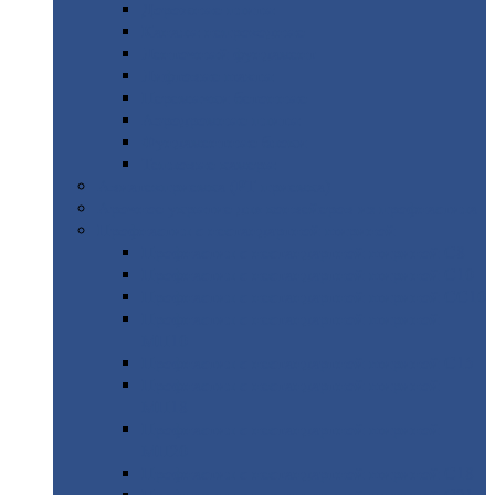
Дорожные
плиты
Каналы
непроходные
Ленточный
фундамент
Лифтовые
шахты
Перемычки
бетонные
Аэродромные
плиты
Фундаментные
блоки
Тепловые
камеры
Авиатехприемка
(РТ приемка)
Арочное
укрытие для конвейеров из профнастила
Профнастил
с нестандартной шириной
Профнастил
с нестандартной шириной С8
Профнастил
с нестандартной шириной С10
Профнастил
с нестандартной шириной СС10
Профнастил
с нестандартной шириной
МП10
Профнастил
с нестандартной шириной С15
Профнастил
с нестандартной шириной
МП18
Профнастил
с нестандартной шириной
МП20
Профнастил
с нестандартной шириной С18