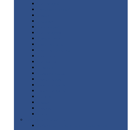
Монтеррей
Супермонтеррей
Макси
Экоррей
Монтекристо
Монтерроса
Трамонтана
Квинта
плюс
Квинта
плюс 3D
Квинта
уно
Монкатта
Классик
Классик
плюс
Ламонтерра
Ламонтерра
X
Ламонтерра
XL
Модерн
Камея
Квадро
Кредо
Доборные
элементы
Доборные
элементы с полимерным