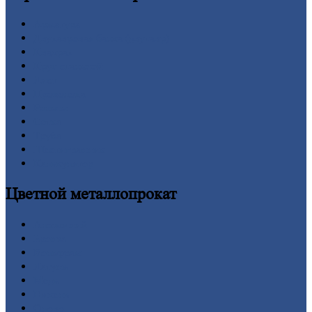
Арматура
Двутавровая
балка (двутавр)
Квадрат
Круг
стальной
Лист
Проволока
Рельсы
Сетка
Труба
Шестигранник
Калькулятор
Цветной
металлопрокат
Алюминий
Бронза
Вольфрам
Латунь
Медь
Никель
Олово