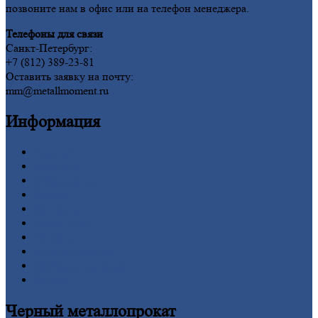
позвоните нам в офис или на телефон менеджера.
Телефоны для связи
Санкт-Петербург:
+7 (812) 389-23-81
Оставить заявку на почту:
mm@metallmoment.ru
Информация
Главная
Вакансии
О
Компании
Заводы
Контакты
Прайс-лист
Новости
Личный
кабинет
Оформление
заказа
Оплата
Черный
металлопрокат